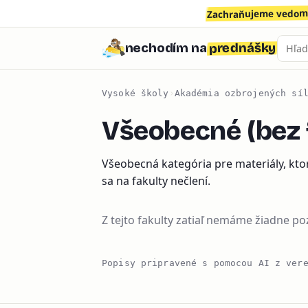
Zachraňujeme vedomo
prednášky
nechodím na
Vysoké školy
›
Akadémia ozbrojených sí
Všeobecné (bez 
Všeobecná kategória pre materiály, kto
sa na fakulty nečlení.
Z tejto fakulty zatiaľ nemáme žiadne p
Popisy pripravené s pomocou AI z ver