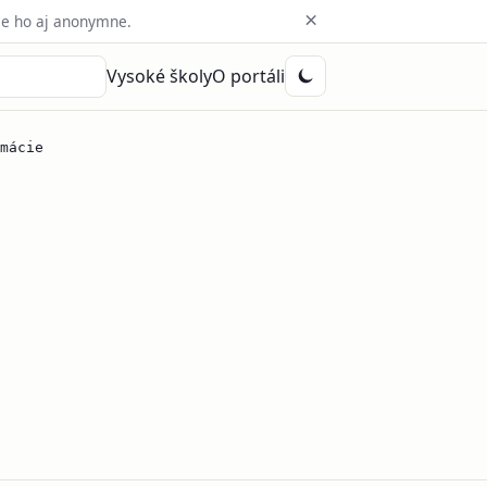
×
e ho aj anonymne.
Vysoké školy
O portáli
mácie