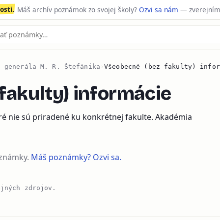
sti.
Máš archív poznámok zo svojej školy?
Ozvi sa nám
— zverejním
l generála M. R. Štefánika
›
Všeobecné (bez fakulty) infor
fakulty) informácie
ré nie sú priradené ku konkrétnej fakulte. Akadémia
oznámky.
Máš poznámky? Ozvi sa.
ejných zdrojov.