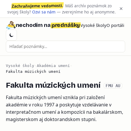
Zachraňujeme vedomosti.
Máš archív poznámok zo
×
svojej školy?
Ozvi sa nám
— zverejníme ho aj anonymne.
prednášky
nechodím na
Vysoké školy
O portáli
Vysoké školy
›
Akadémia umení
›
Fakulta múzických umení
Fakulta múzických umení
FMU AU
Fakulta múzických umení vznikla pri založení
akadémie v roku 1997 a poskytuje vzdelávanie v
interpretačnom umení a kompozícii na bakalárskom,
magisterskom aj doktorandskom stupni.