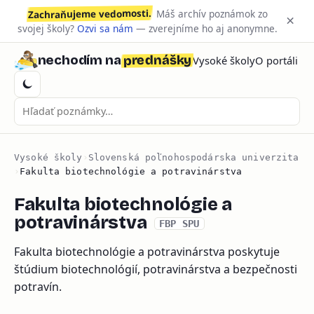
Zachraňujeme vedomosti.
Máš archív poznámok zo
×
svojej školy?
Ozvi sa nám
— zverejníme ho aj anonymne.
prednášky
nechodím na
Vysoké školy
O portáli
Vysoké školy
›
Slovenská poľnohospodárska univerzita
›
Fakulta biotechnológie a potravinárstva
Fakulta biotechnológie a
potravinárstva
FBP SPU
Fakulta biotechnológie a potravinárstva poskytuje
štúdium biotechnológií, potravinárstva a bezpečnosti
potravín.