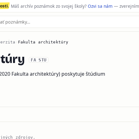
sti.
Máš archív poznámok zo svojej školy?
Ozvi sa nám
— zverejním
verzita
›
Fakulta architektúry
ktúry
FA STU
 2020 Fakulta architektúry) poskytuje štúdium
ejných zdrojov.