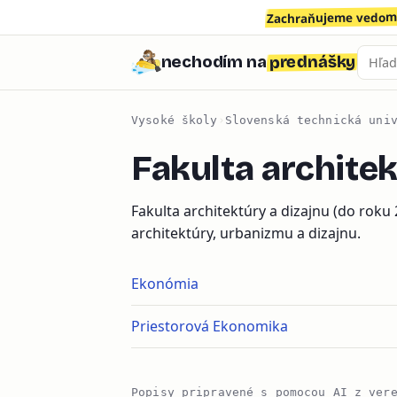
Zachraňujeme vedomo
prednášky
nechodím na
Vysoké školy
›
Slovenská technická uni
Fakulta archite
Fakulta architektúry a dizajnu (do roku
architektúry, urbanizmu a dizajnu.
Ekonómia
Priestorová Ekonomika
Popisy pripravené s pomocou AI z ver