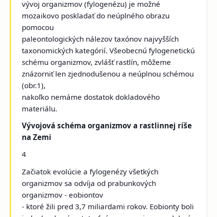
vývoj organizmov (fylogenézu) je možné
mozaikovo poskladať do neúplného obrazu
pomocou
paleontologických nálezov taxónov najvyšších
taxonomických kategórií. Všeobecnú fylogenetickú
schému organizmov, zvlášť rastlín, môžeme
znázorniť len zjednodušenou a neúplnou schémou
(obr.1),
nakoľko nemáme dostatok dokladového
materiálu.
Vývojová schéma organizmov a rastlinnej ríše
na Zemi
4
Začiatok evolúcie a fylogenézy všetkých
organizmov sa odvíja od prabunkových
organizmov - eobiontov
- ktoré žili pred 3,7 miliardami rokov. Eobionty boli