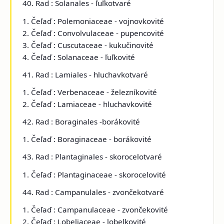
40. Rad : Solanales - ľuľkotvaré
1. Čeľaď : Polemoniaceae - vojnovkovité
2. Čeľaď : Convolvulaceae - pupencovité
3. Čeľaď : Cuscutaceae - kukučinovité
4. Čeľaď : Solanaceae - ľuľkovité
41. Rad : Lamiales - hluchavkotvaré
1. Čeľaď : Verbenaceae - železníkovité
2. Čeľaď : Lamiaceae - hluchavkovité
42. Rad : Boraginales -borákovité
1. Čeľaď : Boraginaceae - borákovité
43. Rad : Plantaginales - skorocelotvaré
1. Čeľaď : Plantaginaceae - skorocelovité
44. Rad : Campanulales - zvončekotvaré
1. Čeľaď : Campanulaceae - zvončekovité
2. Čeľaď : Lobeliaceae - lobelkovité