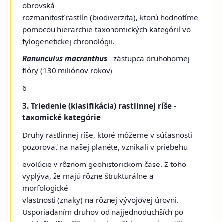
obrovská
rozmanitosť rastlín (biodiverzita), ktorú hodnotíme
pomocou hierarchie taxonomických kategórií vo
fylogenetickej chronológii.
Ranunculus macranthus
- zástupca druhohornej
flóry (130 miliónov rokov)
6
3. Triedenie (klasifikácia) rastlinnej ríše -
taxomické kategórie
Druhy rastlinnej ríše, ktoré môžeme v súčasnosti
pozorovať na našej planéte, vznikali v priebehu
evolúcie v rôznom geohistorickom čase. Z toho
vyplýva, že majú rôzne štrukturálne a
morfologické
vlastnosti (znaky) na rôznej vývojovej úrovni.
Usporiadaním druhov od najjednoduchších po