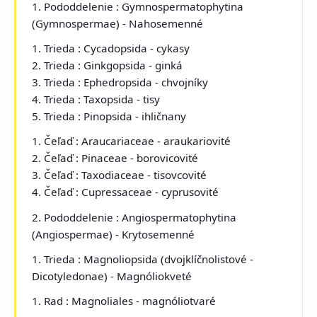
1. Pododdelenie : Gymnospermatophytina
(Gymnospermae) - Nahosemenné
1. Trieda : Cycadopsida - cykasy
2. Trieda : Ginkgopsida - ginká
3. Trieda : Ephedropsida - chvojníky
4. Trieda : Taxopsida - tisy
5. Trieda : Pinopsida - ihličnany
1. Čeľaď : Araucariaceae - araukariovité
2. Čeľaď : Pinaceae - borovicovité
3. Čeľaď : Taxodiaceae - tisovcovité
4. Čeľaď : Cupressaceae - cyprusovité
2. Pododdelenie : Angiospermatophytina
(Angiospermae) - Krytosemenné
1. Trieda : Magnoliopsida (dvojklíčnolistové -
Dicotyledonae) - Magnóliokveté
1. Rad : Magnoliales - magnóliotvaré