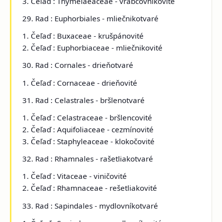
3. Čeľaď : Thymelaeaceae - vrabcovníkovité
29. Rad : Euphorbiales - mliečnikotvaré
1. Čeľaď : Buxaceae - krušpánovité
2. Čeľaď : Euphorbiaceae - mliečnikovité
30. Rad : Cornales - drieňotvaré
1. Čeľaď : Cornaceae - drieňovité
31. Rad : Celastrales - bršlenotvaré
1. Čeľaď : Celastraceae - bršlencovité
2. Čeľaď : Aquifoliaceae - cezmínovité
3. Čeľaď : Staphyleaceae - klokočovité
32. Rad : Rhamnales - rašetliakotvaré
1. Čeľaď : Vitaceae - viničovité
2. Čeľaď : Rhamnaceae - rešetliakovité
33. Rad : Sapindales - mydlovníkotvaré