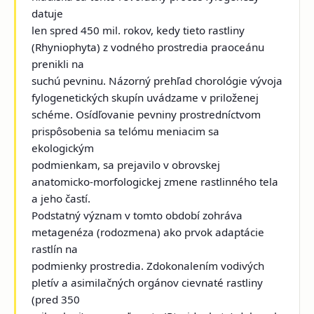
datuje
len spred 450 mil. rokov, kedy tieto rastliny
(Rhyniophyta) z vodného prostredia praoceánu
prenikli na
suchú pevninu. Názorný prehľad chorológie vývoja
fylogenetických skupín uvádzame v priloženej
schéme. Osídľovanie pevniny prostredníctvom
prispôsobenia sa telómu meniacim sa
ekologickým
podmienkam, sa prejavilo v obrovskej
anatomicko-morfologickej zmene rastlinného tela
a jeho častí.
Podstatný význam v tomto období zohráva
metagenéza (rodozmena) ako prvok adaptácie
rastlín na
podmienky prostredia. Zdokonalením vodivých
pletív a asimilačných orgánov cievnaté rastliny
(pred 350