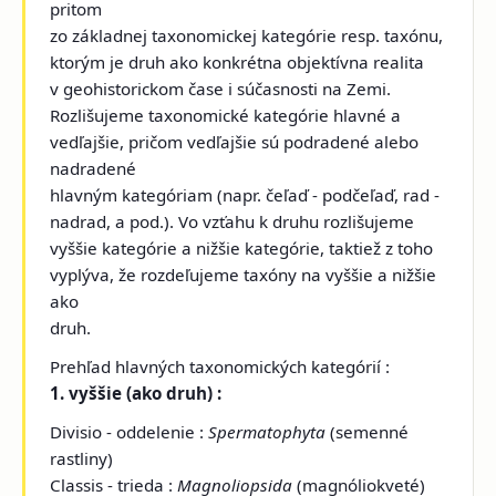
pritom
zo základnej taxonomickej kategórie resp. taxónu,
ktorým je druh ako konkrétna objektívna realita
v geohistorickom čase i súčasnosti na Zemi.
Rozlišujeme taxonomické kategórie hlavné a
vedľajšie, pričom vedľajšie sú podradené alebo
nadradené
hlavným kategóriam (napr. čeľaď - podčeľaď, rad -
nadrad, a pod.). Vo vzťahu k druhu rozlišujeme
vyššie kategórie a nižšie kategórie, taktiež z toho
vyplýva, že rozdeľujeme taxóny na vyššie a nižšie
ako
druh.
Prehľad hlavných taxonomických kategórií :
1. vyššie (ako druh) :
Divisio - oddelenie :
Spermatophyta
(semenné
rastliny)
Classis - trieda :
Magnoliopsida
(magnóliokveté)