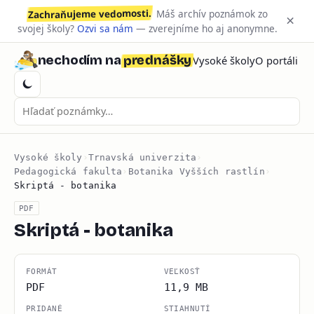
Zachraňujeme vedomosti.
Máš archív poznámok zo
×
svojej školy?
Ozvi sa nám
— zverejníme ho aj anonymne.
prednášky
nechodím na
Vysoké školy
O portáli
Vysoké školy
›
Trnavská univerzita
›
Pedagogická fakulta
›
Botanika Vyšších rastlín
›
Skriptá - botanika
PDF
Skriptá - botanika
FORMÁT
VEĽKOSŤ
PDF
11,9 MB
PRIDANÉ
STIAHNUTÍ