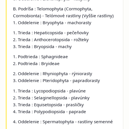
B. Podríša : Telomophyta (Cormophyta,
Cormobionta) - Telómové rastliny (Vyššie rastliny)
1. Oddelenie : Bryophyta - machorasty
1. Trieda : Hepaticopsida - pečeňovky
2. Trieda : Anthocerotopsida - rožteky
3. Trieda : Bryopsida - machy
1. Podtrieda : Sphagnideae
2. Podtrieda : Bryideae
2. Oddelenie : Rhyniophyta - rýniorasty
3. Oddelenie : Pteridophyta - papraďorasty
1. Trieda : Lycopodiopsida - plavúne
2. Trieda : Selaginellopsida - plavúnky
3. Trieda : Equisetopsida - prasličky
4. Trieda : Polypodiopsida - paprade
4. Oddelenie : Spermatophyta - rastliny semenné