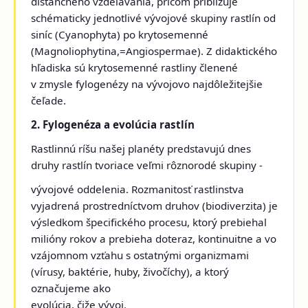
dištančného vzdelávania, pričom približuje
schématicky jednotlivé vývojové skupiny rastlín od
siníc (Cyanophyta) po krytosemenné
(Magnoliophytina,=Angiospermae). Z didaktického
hľadiska sú krytosemenné rastliny členené
v zmysle fylogenézy na vývojovo najdôležitejšie
čeľade.
2. Fylogenéza a evolúcia rastlín
Rastlinnú ríšu našej planéty predstavujú dnes
druhy rastlín tvoriace veľmi rôznorodé skupiny -
vývojové oddelenia. Rozmanitosť rastlinstva
vyjadrená prostredníctvom druhov (biodiverzita) je
výsledkom špecifického procesu, ktorý prebiehal
milióny rokov a prebieha doteraz, kontinuitne a vo
vzájomnom vzťahu s ostatnými organizmami
(vírusy, baktérie, huby, živočíchy), a ktorý
označujeme ako
evolúcia, čiže vývoj.