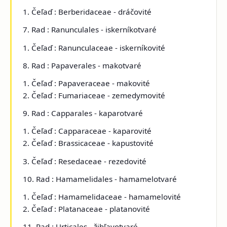
1. Čeľaď : Berberidaceae - dráčovité
7. Rad : Ranunculales - iskerníkotvaré
1. Čeľaď : Ranunculaceae - iskerníkovité
8. Rad : Papaverales - makotvaré
1. Čeľaď : Papaveraceae - makovité
2. Čeľaď : Fumariaceae - zemedymovité
9. Rad : Capparales - kaparotvaré
1. Čeľaď : Capparaceae - kaparovité
2. Čeľaď : Brassicaceae - kapustovité
3. Čeľaď : Resedaceae - rezedovité
10. Rad : Hamamelidales - hamamelotvaré
1. Čeľaď : Hamamelidaceae - hamamelovité
2. Čeľaď : Platanaceae - platanovité
11. Rad : Urticales - žihľavotvaré