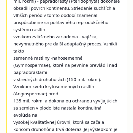
mil. rokmi) - papraďorasty (Pteridophyta) dokonale
obsadili povrch kontinentu. Striedanie suchších a
vlhších periód v tomto období znamenal
prispôsobenie sa pohlavného reprodukčného
systému rastlín
vznikom zvláštneho zariadenia - vajíčka,
nevyhnutného pre ďalší adaptačný proces. Vznikli
takto
semenné rastliny -nahosemenné
(Gymnospermae), ktoré na pevnine prevládli nad
papraďorastami
v stredných druhohorách (150 mil. rokmi).
Vznikom kvetu krytosemenných rastlín
(Angiospermae) pred
135 mil. rokmi a dokonalou ochranou vyvíjajúcich
sa semien v plodoliste nastala kontinuitná
evolúcia na
vysokej kvalitatívnej úrovni, ktorá sa začala
koncom druhohôr a trvá doteraz. Jej výsledkom je