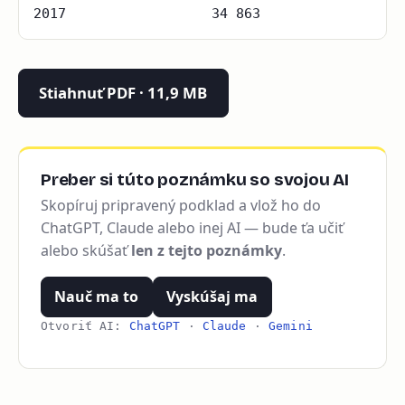
2017
34 863
Stiahnuť PDF · 11,9 MB
Preber si túto poznámku so svojou AI
Skopíruj pripravený podklad a vlož ho do
ChatGPT, Claude alebo inej AI — bude ťa učiť
alebo skúšať
len z tejto poznámky
.
Nauč ma to
Vyskúšaj ma
Otvoriť AI:
ChatGPT
·
Claude
·
Gemini