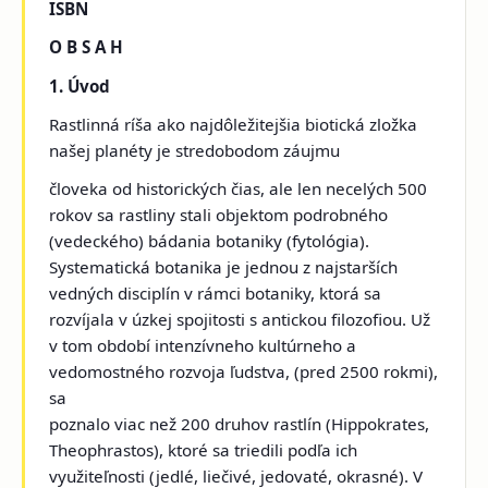
ISBN
O B S A H
1. Úvod
Rastlinná ríša ako najdôležitejšia biotická zložka
našej planéty je stredobodom záujmu
človeka od historických čias, ale len necelých 500
rokov sa rastliny stali objektom podrobného
(vedeckého) bádania botaniky (fytológia).
Systematická botanika je jednou z najstarších
vedných disciplín v rámci botaniky, ktorá sa
rozvíjala v úzkej spojitosti s antickou filozofiou. Už
v tom období intenzívneho kultúrneho a
vedomostného rozvoja ľudstva, (pred 2500 rokmi),
sa
poznalo viac než 200 druhov rastlín (Hippokrates,
Theophrastos), ktoré sa triedili podľa ich
využiteľnosti (jedlé, liečivé, jedovaté, okrasné). V