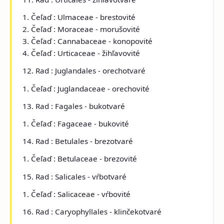
1. Čeľaď : Ulmaceae - brestovité
2. Čeľaď : Moraceae - morušovité
3. Čeľaď : Cannabaceae - konopovité
4. Čeľaď : Urticaceae - žihľavovité
12. Rad : Juglandales - orechotvaré
1. Čeľaď : Juglandaceae - orechovité
13. Rad : Fagales - bukotvaré
1. Čeľaď : Fagaceae - bukovité
14. Rad : Betulales - brezotvaré
1. Čeľaď : Betulaceae - brezovité
15. Rad : Salicales - vŕbotvaré
1. Čeľaď : Salicaceae - vŕbovité
16. Rad : Caryophyllales - klinčekotvaré