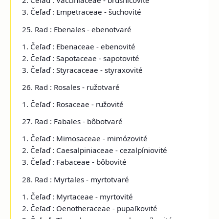
2. Čeľaď : Vacciniaceae - brusnicovité
3. Čeľaď : Empetraceae - šuchovité
25. Rad : Ebenales - ebenotvaré
1. Čeľaď : Ebenaceae - ebenovité
2. Čeľaď : Sapotaceae - sapotovité
3. Čeľaď : Styracaceae - styraxovité
26. Rad : Rosales - ružotvaré
1. Čeľaď : Rosaceae - ružovité
27. Rad : Fabales - bôbotvaré
1. Čeľaď : Mimosaceae - mimózovité
2. Čeľaď : Caesalpiniaceae - cezalpíniovité
3. Čeľaď : Fabaceae - bôbovité
28. Rad : Myrtales - myrtotvaré
1. Čeľaď : Myrtaceae - myrtovité
2. Čeľaď : Oenotheraceae - pupaľkovité