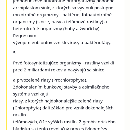
jednobunkové autotrofné praorganizmy podobné
archiplastom siníc, z ktorých sa vyvinuli postupne
mixotrofné organizmy - baktérie, fotoautotrofné
organizmy (sinice, riasy a telómové rastliny) a
heterotrofné organizmy (huby a živočíchy).
Regresným
vývojom eobiontov vznikli vírusy a baktériofágy.
5
Prvé fotosyntetizujúce organizmy - rastliny vznikli
pred 2 miliardami rokov a nazývajú sa sinice
a prvozelené riasy (Prochlorophyta).
Zdokonalením bunkovej stavby a asimilačného
systému vznikajú
riasy, z ktorých najdokonalejšie zelené riasy
(Chlorophyta) dali základ pre vznik dokonalejších
rastlín -
telómových, čiže vyšších rastlín. Z geohistorického
hľadiska sa tento revolučný proces fylogenézy