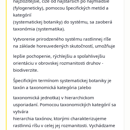
najzložitejšie, čiže od najstarších po najmladšie
(fylogeneticky), pomocou špecifických metód a
kategórií
(systematickej botaniky) do systému, sa zaoberá
taxonómia (systematika).
Vytvorenie prirodzeného systému rastlinnej ríše
na základe horeuvedených skutočností, umožňuje
lepšie pochopenie, rýchlejšiu a spoľahlivejšiu
orientáciu v obrovskej rozmanitosti druhov -
biodiverzite.
Špecifickým termínom systematickej botaniky je
taxón a taxonomická kategória (alebo
taxonomická jednotka) v hierarchickom
usporiadaní. Pomocou taxonomických kategórií sa
vytvára
hierarchia taxónov, ktorými charakterizujeme
rastlinnú ríšu v celej jej rozmanitosti. Vychádzame