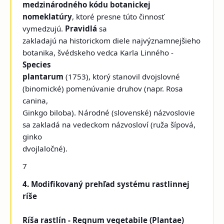
medzinárodného kódu botanickej
nomeklatúry
, ktoré presne túto činnosť
vymedzujú.
Pravidlá
sa
zakladajú na historickom diele najvýznamnejšieho
botanika, švédskeho vedca Karla Linného -
Species
plantarum
(1753), ktorý stanovil dvojslovné
(binomické) pomenúvanie druhov (napr. Rosa
canina,
Ginkgo biloba). Národné (slovenské) názvoslovie
sa zakladá na vedeckom názvosloví (ruža šípová,
ginko
dvojlaločné).
7
4. Modifikovaný prehľad systému rastlinnej
ríše
Ríša rastlín - Regnum vegetabile (Plantae)