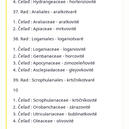
4. Čeľaď : Hydrangeaceae - hortenziovité
37. Rad : Araliales - aralkotvaré
1. Čeľaď : Araliaceae - aralkovité
2. Čeľaď : Apiaceae - mrkvovité
38. Rad : Loganiales - loganiotvaré
1. Čeľaď : Loganiaceae - loganiovité
2. Čeľaď : Gentianaceae - horcovité
3. Čeľaď : Apocynaceae - zimozeleňovité
4. Čeľaď : Asclepiadaceae - glejovkovité
39. Rad : Scrophulariales - krtičníkotvaré
10
1. Čeľaď : Scrophulariaceae - krtičníkovité
2. Čeľaď : Orobanchaceae - zárazovité
3. Čeľaď : Utriculariaceae - bublinatkovité
4. Čeľaď : Oleaceae - olivovité