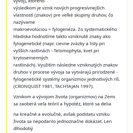
vývoj), ktorého
výsledkom je vznik nových progresívnejších
vlastností (znakov) pre veľké skupiny druhov, čo
nazývame
makroevolúciou = fylogenéza. Zo systematického
hľadiska hodnotíme takto vzniknuté znaky ako
fylogenetické (napr. cievne zväzky a listy pri
vyšších rastlinách - Telomophyta, kvet pri
krytosemenných
rastlinách). Využitím následne vzniknutých znakov
druhov v procese vývoja sa vytvárajú prirodzené -
fylogenetické systémy organizmov jednotlivých ríš.
(CRONQUIST 1981, TACHTAJAN 1997).
Vznikom a vývojom života (organizmov) na Zemi
sa zaoberá veľa teórií a hypotéz, ktoré sa delia
na kreačné a evolučné, avšak podstatu vzniku
života sa nepodarilo jednoznačne dokázať. Len
dlhodobý