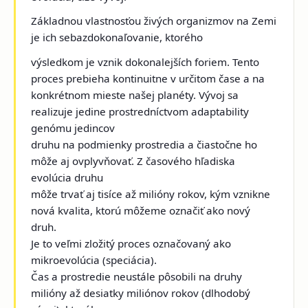
Základnou vlastnosťou živých organizmov na Zemi
je ich sebazdokonaľovanie, ktorého
výsledkom je vznik dokonalejších foriem. Tento
proces prebieha kontinuitne v určitom čase a na
konkrétnom mieste našej planéty. Vývoj sa
realizuje jedine prostredníctvom adaptability
genómu jedincov
druhu na podmienky prostredia a čiastočne ho
môže aj ovplyvňovať. Z časového hľadiska
evolúcia druhu
môže trvať aj tisíce až milióny rokov, kým vznikne
nová kvalita, ktorú môžeme označiť ako nový
druh.
Je to veľmi zložitý proces označovaný ako
mikroevolúcia (speciácia).
Čas a prostredie neustále pôsobili na druhy
milióny až desiatky miliónov rokov (dlhodobý