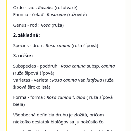
Ordo - rad :
Rosales
(ružotvaré)
Familia - čeľaď :
Rosaceae
(ružovité)
Genus - rod :
Rosa
(ruža)
2. základná :
Species - druh :
Rosa canina
(ruža šípová)
3. nižšie :
Subspecies - poddruh :
Rosa canina
subsp.
canina
(ruža šípová šípová)
Varietas - varieta :
Rosa canina
var.
latifolia
(ruža
šípová širokolistá)
Forma - forma :
Rosa canina
f.
alba
( ruža šípová
biela)
Všeobecná definícia druhu je zložitá, pričom
niekoľko desiatok biológov sa ju pokúsilo čo