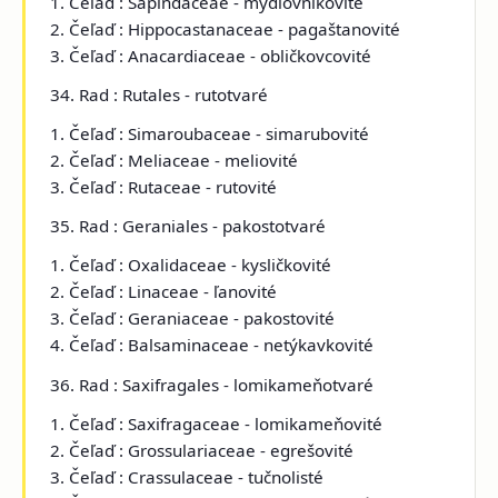
1. Čeľaď : Sapindaceae - mydlovníkovité
2. Čeľaď : Hippocastanaceae - pagaštanovité
3. Čeľaď : Anacardiaceae - obličkovcovité
34. Rad : Rutales - rutotvaré
1. Čeľaď : Simaroubaceae - simarubovité
2. Čeľaď : Meliaceae - meliovité
3. Čeľaď : Rutaceae - rutovité
35. Rad : Geraniales - pakostotvaré
1. Čeľaď : Oxalidaceae - kysličkovité
2. Čeľaď : Linaceae - ľanovité
3. Čeľaď : Geraniaceae - pakostovité
4. Čeľaď : Balsaminaceae - netýkavkovité
36. Rad : Saxifragales - lomikameňotvaré
1. Čeľaď : Saxifragaceae - lomikameňovité
2. Čeľaď : Grossulariaceae - egrešovité
3. Čeľaď : Crassulaceae - tučnolisté