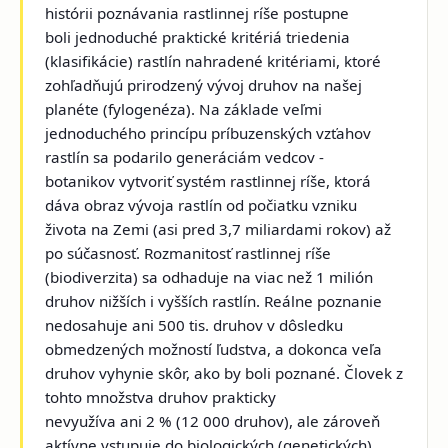
histórii poznávania rastlinnej ríše postupne
boli jednoduché praktické kritériá triedenia
(klasifikácie) rastlín nahradené kritériami, ktoré
zohľadňujú prirodzený vývoj druhov na našej
planéte (fylogenéza). Na základe veľmi
jednoduchého princípu príbuzenských vzťahov
rastlín sa podarilo generáciám vedcov -
botanikov vytvoriť systém rastlinnej ríše, ktorá
dáva obraz vývoja rastlín od počiatku vzniku
života na Zemi (asi pred 3,7 miliardami rokov) až
po súčasnosť. Rozmanitosť rastlinnej ríše
(biodiverzita) sa odhaduje na viac než 1 milión
druhov nižších i vyšších rastlín. Reálne poznanie
nedosahuje ani 500 tis. druhov v dôsledku
obmedzených možností ľudstva, a dokonca veľa
druhov vyhynie skôr, ako by boli poznané. Človek z
tohto množstva druhov prakticky
nevyužíva ani 2 % (12 000 druhov), ale zároveň
aktívne vstupuje do biologických (genetických)