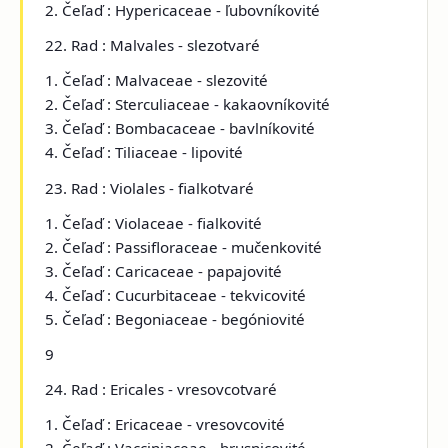
2. Čeľaď : Hypericaceae - ľubovníkovité
22. Rad : Malvales - slezotvaré
1. Čeľaď : Malvaceae - slezovité
2. Čeľaď : Sterculiaceae - kakaovníkovité
3. Čeľaď : Bombacaceae - bavlníkovité
4. Čeľaď : Tiliaceae - lipovité
23. Rad : Violales - fialkotvaré
1. Čeľaď : Violaceae - fialkovité
2. Čeľaď : Passifloraceae - mučenkovité
3. Čeľaď : Caricaceae - papajovité
4. Čeľaď : Cucurbitaceae - tekvicovité
5. Čeľaď : Begoniaceae - begóniovité
9
24. Rad : Ericales - vresovcotvaré
1. Čeľaď : Ericaceae - vresovcovité