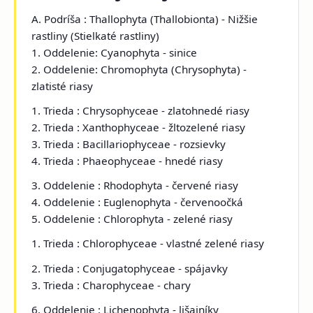
A. Podríša : Thallophyta (Thallobionta) - Nižšie
rastliny (Stielkaté rastliny)
1. Oddelenie: Cyanophyta - sinice
2. Oddelenie: Chromophyta (Chrysophyta) -
zlatisté riasy
1. Trieda : Chrysophyceae - zlatohnedé riasy
2. Trieda : Xanthophyceae - žltozelené riasy
3. Trieda : Bacillariophyceae - rozsievky
4. Trieda : Phaeophyceae - hnedé riasy
3. Oddelenie : Rhodophyta - červené riasy
4. Oddelenie : Euglenophyta - červenoočká
5. Oddelenie : Chlorophyta - zelené riasy
1. Trieda : Chlorophyceae - vlastné zelené riasy
2. Trieda : Conjugatophyceae - spájavky
3. Trieda : Charophyceae - chary
6. Oddelenie : Lichenophyta - lišajníky