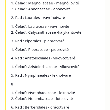
1. Čeľaď : Magnoliaceae - magnóliovité
2. Čeľaď : Annonaceae - anonovité
2. Rad : Laurales - vavrínotvaré
1. Čeľaď : Lauraceae - vavrínovité
2. Čeľaď : Calycanthaceae -kalykantovité
3. Rad : Piperales - pieprotvaré
1. Čeľaď : Piperaceae - pieprovité
4. Rad : Aristolochiales - vlkovcotvaré
1. Čeľaď : Aristolochiaceae - vlkovcovité
5. Rad : Nymphaeales - leknotvaré
8
1. Čeľaď : Nymphaeaceae - leknovité
2. Čeľaď : Nelumbaceae - lotosovité
6. Rad : Berberidales - dráčotvaré