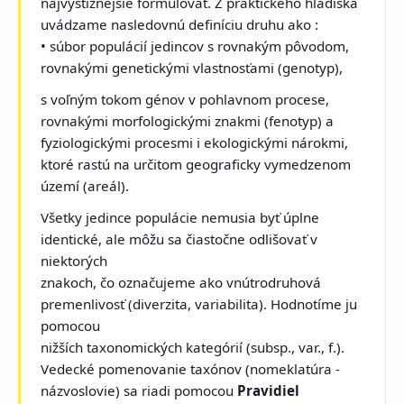
najvýstižnejšie formulovať. Z praktického hľadiska
uvádzame nasledovnú definíciu druhu ako :
• súbor populácií jedincov s rovnakým pôvodom,
rovnakými genetickými vlastnosťami (genotyp),
s voľným tokom génov v pohlavnom procese,
rovnakými morfologickými znakmi (fenotyp) a
fyziologickými procesmi i ekologickými nárokmi,
ktoré rastú na určitom geograficky vymedzenom
území (areál).
Všetky jedince populácie nemusia byť úplne
identické, ale môžu sa čiastočne odlišovať v
niektorých
znakoch, čo označujeme ako vnútrodruhová
premenlivosť (diverzita, variabilita). Hodnotíme ju
pomocou
nižších taxonomických kategórií (subsp., var., f.).
Vedecké pomenovanie taxónov (nomeklatúra -
názvoslovie) sa riadi pomocou
Pravidiel