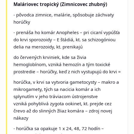
Maláriovec tropický (Zimnicovec zhubný)
- pôvodca zimnice, malárie, spôsobuje záchvaty
horúčky
- prenáša ho komár Anopheles – pri cicaní vypúšťa
do krvi sporozoidy – E štádiá, kt. sa schizogóniou
delia na merozoidy, kt. prenikajú
do červených krviniek, kde sa živia
hemoglobínom, vzniká hemozín a tým toxické
prostredie – horúčky, keď z nich vystupujú do krvi =
horúčka, v krvi sa vytvoria gametocysty – makro a
mikrogamety, tých sa nacicia komár a ich
splynutím v jeho tráviacom ústrojenstve
vzniká pohyblivá zygota ookinet, kt. prejde cez
črevo až do slinných žliaz komára – zdroj novej
nákazy
- horúčka sa opakuje 1 x 24, 48, 72 hodín –