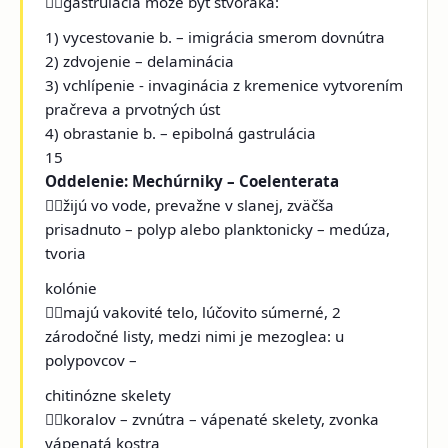
gastrulácia môže byť štvoraká:
1) vycestovanie b. – imigrácia smerom dovnútra
2) zdvojenie – delaminácia
3) vchlípenie - invaginácia z kremenice vytvorením
pračreva a prvotných úst
4) obrastanie b. – epibolná gastrulácia
15
Oddelenie: Mechúrniky – Coelenterata
žijú vo vode, prevažne v slanej, zväčša
prisadnuto – polyp alebo planktonicky – medúza,
tvoria
kolónie
majú vakovité telo, lúčovito súmerné, 2
zárodočné listy, medzi nimi je mezoglea: u
polypovcov –
chitinózne skelety
koralov – zvnútra – vápenaté skelety, zvonka
vápenatá kostra