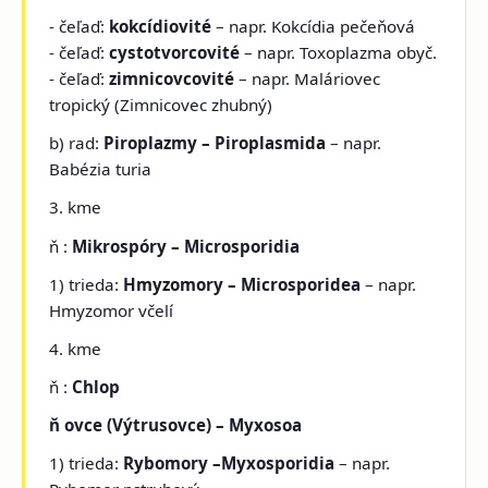
- čeľaď:
kokcídiovité
– napr. Kokcídia pečeňová
- čeľaď:
cystotvorcovité
– napr. Toxoplazma obyč.
- čeľaď:
zimnicovcovité
– napr. Maláriovec
tropický (Zimnicovec zhubný)
b) rad:
Piroplazmy – Piroplasmida
– napr.
Babézia turia
3. kme
ň
:
Mikrospóry – Microsporidia
1) trieda:
Hmyzomory – Microsporidea
– napr.
Hmyzomor včelí
4. kme
ň
:
Chlop
ň ovce (Výtrusovce) – Myxosoa
1) trieda:
Rybomory –Myxosporidia
– napr.