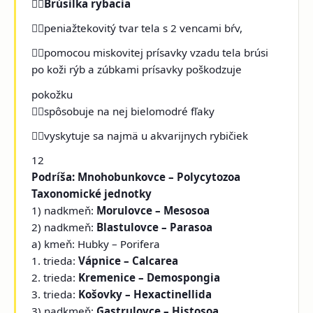

Brúsilka rybacia
peniažtekovitý tvar tela s 2 vencami bŕv,
pomocou miskovitej prísavky vzadu tela brúsi
po koži rýb a zúbkami prísavky poškodzuje
pokožku
spôsobuje na nej bielomodré fľaky
vyskytuje sa najmä u akvarijnych rybičiek
12
Podríša: Mnohobunkovce – Polycytozoa
Taxonomické jednotky
1) nadkmeň:
Morulovce – Mesosoa
2) nadkmeň:
Blastulovce – Parasoa
a) kmeň: Hubky – Porifera
1. trieda:
Vápnice – Calcarea
2. trieda:
Kremenice – Demospongia
3. trieda:
Košovky – Hexactinellida
3) nadkmeň:
Gastrulovce – Histosoa,