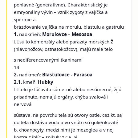
pohlavné (generatívne). Charakteristický je
emryonálny vývin – vznik zygoty z vajíčka a
spermie a
brázdovanie vajíčka na morulu, blastulu a gastrulu
1.
nadkmeň:
Morulovce – Mesosoa
sú to komenzály alebo parazity morských Ž
(hlavonožcov, ostnatokožcov), majú malé telo
s nediferencovanými tkaninami
13
2.
nadkmeň:
Blastulovce - Parasoa
2.1.
kmeň:
Hubky
telo je lúčovito súmerné alebo nesúmerné, žijú
prisadnuto, nemajú orgány, chýba svalová i
nervová
sústava, na povrchu tela sú otvory ostie, cez kt. sa
do tela dostáva voda a vo vnútri sú golierikovité
b. choanocyty, medzi nimi je mezoglea a v nej
kostra z ihlíc – spikuly z Ca, Si