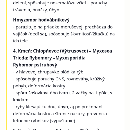
delení, spôsobuje nosematózu včiel – poruchy
trávenia, hnačky, úhyn
Hmyzomor hodvábnikový
- parazituje na priadke morušovej, prechádza do
vajíčok (dedí sa), spôsobuje škvrnitosť (žltačku) na
ich tele
4. Kmeň: Chlopňovce (Výtrusovce) – Myxosoa
Trieda: Rybomory –Myxosporidia
Rybomor pstruhový
- v hlavovej chrupavke plôdika rýb
- spôsobuje poruchy CNS, rovnováhy, krúživý
pohyb, deformácia kostry
- spóra šošovkovitého tvaru, 2 vačky na 1 póle, s
knidami
- ryby klesajú ku dnu, úhyn, aj po prekonaní
deformácia kostry a šírenie nákazy, prevencia
letnenie rybníkov (vypúšťanie)