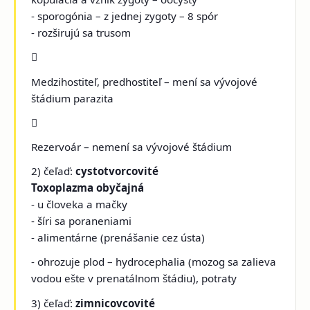
- sporogónia – z jednej zygoty – 8 spór
- rozširujú sa trusom

Medzihostiteľ, predhostiteľ – mení sa vývojové
štádium parazita

Rezervoár – nemení sa vývojové štádium
2) čeľaď:
cystotvorcovité
Toxoplazma obyčajná
- u človeka a mačky
- šíri sa poraneniami
- alimentárne (prenášanie cez ústa)
- ohrozuje plod – hydrocephalia (mozog sa zalieva
vodou ešte v prenatálnom štádiu), potraty
3) čeľaď:
zimnicovcovité