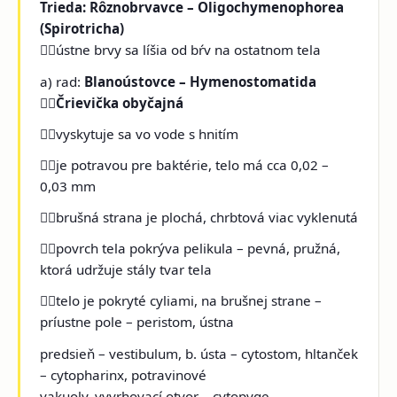
Trieda: Rôznobrvavce – Oligochymenophorea
(Spirotricha)
ústne brvy sa líšia od bŕv na ostatnom tela
a) rad:
Blanoústovce – Hymenostomatida

Črievička obyčajná
vyskytuje sa vo vode s hnitím
je potravou pre baktérie, telo má cca 0,02 –
0,03 mm
brušná strana je plochá, chrbtová viac vyklenutá
povrch tela pokrýva pelikula – pevná, pružná,
ktorá udržuje stály tvar tela
telo je pokryté cyliami, na brušnej strane –
príustne pole – peristom, ústna
predsieň – vestibulum, b. ústa – cytostom, hltanček
– cytopharinx, potravinové
vakuoly, vyvrhovací otvor – cytopyge