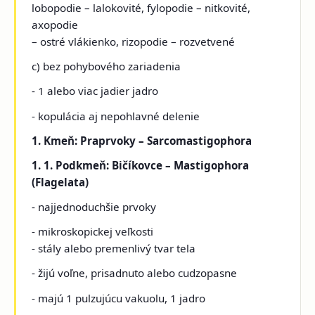
lobopodie – lalokovité, fylopodie – nitkovité,
axopodie
– ostré vlákienko, rizopodie – rozvetvené
c) bez pohybového zariadenia
- 1 alebo viac jadier jadro
- kopulácia aj nepohlavné delenie
1. Kmeň: Praprvoky – Sarcomastigophora
1. 1. Podkmeň: Bičíkovce – Mastigophora
(Flagelata)
- najjednoduchšie prvoky
- mikroskopickej veľkosti
- stály alebo premenlivý tvar tela
- žijú voľne, prisadnuto alebo cudzopasne
- majú 1 pulzujúcu vakuolu, 1 jadro