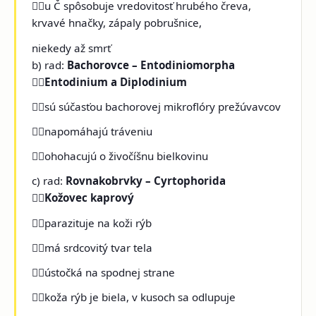
u Č spôsobuje vredovitosť hrubého čreva,
krvavé hnačky, zápaly pobrušnice,
niekedy až smrť
b) rad:
Bachorovce – Entodiniomorpha

Entodinium a Diplodinium
sú súčasťou bachorovej mikroflóry prežúvavcov
napomáhajú tráveniu
ohohacujú o živočíšnu bielkovinu
c) rad:
Rovnakobrvky – Cyrtophorida

Kožovec kaprový
parazituje na koži rýb
má srdcovitý tvar tela
ústočká na spodnej strane
koža rýb je biela, v kusoch sa odlupuje