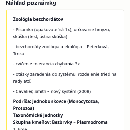
Náhľad poznámky
Zoológia bezchordátov
- Písomka (opakovateľná 1x), určovanie hmyzu,
skúška (test, ústna skúška)
- bezchordáty zoológia a ekológia – Peterková,
Trnka
- cvičenie tolerancia chýbania 3x
- otázky zaradenia do systému, rozdelenie tried na
rady atď.
- Cavalier, Smith – nový systém (2008)
Podríša: Jednobunkovce (Monocytozoa,
Protozoa)
Taxonómické jednotky
Skupina kmeňov: Bezbrvky – Plasmodroma
1. kme