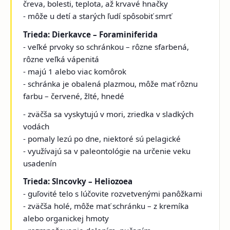
čreva, bolesti, teplota, až krvavé hnačky
- môže u detí a starých ľudí spôsobiť smrť
Trieda: Dierkavce – Foraminiferida
- veľké prvoky so schránkou – rôzne sfarbená,
rôzne veľká vápenitá
- majú 1 alebo viac komôrok
- schránka je obalená plazmou, môže mať rôznu
farbu – červené, žlté, hnedé
- zväčša sa vyskytujú v mori, zriedka v sladkých
vodách
- pomaly lezú po dne, niektoré sú pelagické
- využívajú sa v paleontológie na určenie veku
usadenín
Trieda: Slncovky – Heliozoea
- guľovité telo s lúčovite rozvetvenými panôžkami
- zväčša holé, môže mať schránku – z kremíka
alebo organickej hmoty