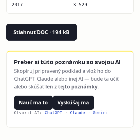
2017
3 529
Stiahnuť DOC · 194 kB
Preber si túto poznámku so svojou AI
Skopíruj pripravený podklad a vlož ho do
ChatGPT, Claude alebo inej AI — bude ťa učiť
alebo skúšať
len z tejto poznámky
.
Nauč ma to
Vyskúšaj ma
Otvoriť AI:
ChatGPT
·
Claude
·
Gemini