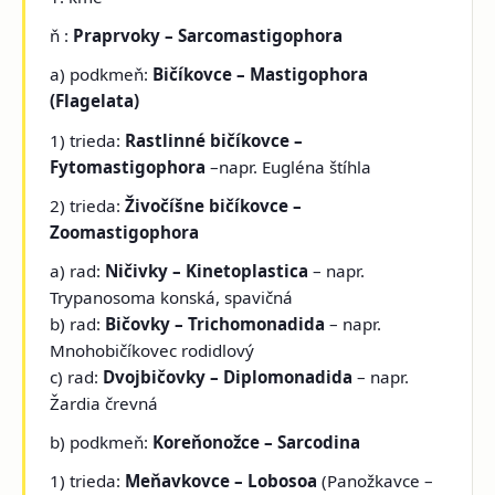
ň
:
Praprvoky – Sarcomastigophora
a) podkmeň:
Bičíkovce – Mastigophora
(Flagelata)
1) trieda:
Rastlinné bičíkovce –
Fytomastigophora
–napr. Eugléna štíhla
2) trieda:
Živočíšne bičíkovce –
Zoomastigophora
a) rad:
Ničivky – Kinetoplastica
– napr.
Trypanosoma konská, spavičná
b) rad:
Bičovky – Trichomonadida
– napr.
Mnohobičíkovec rodidlový
c) rad:
Dvojbičovky – Diplomonadida
– napr.
Žardia črevná
b) podkmeň:
Koreňonožce – Sarcodina
1) trieda:
Meňavkovce – Lobosoa
(Panožkavce –