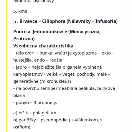
Rybomor pstruhový
5. kme
ň
:
Brvavce – Ciliophora (Nálevníky – Infusoria)
Podríša: Jednobunkovce (Monocytozoa,
Protozoa)
Všeobecná charakteristika
- telo tvorí 1 bunka, vnútri je cytoplazma – ekto –
hustejšia, endo – redšia
- jadro – najdôležitejšia organela vyplnená
karyoplazmov - veľké – veget. pochody, malé –
generatívne (mikronukleus)
- na povrchu semipermeabilná pelikula, bunková
blana
- pohyb – 3 organely:
a) bičík – phlagellum
b) panôžky – pseudopódie ( s vlákenkom, s
ostňom)