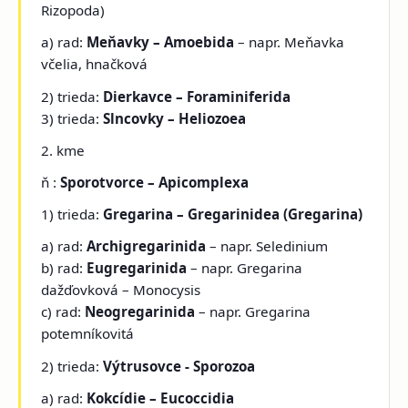
Rizopoda)
a) rad:
Meňavky – Amoebida
– napr. Meňavka
včelia, hnačková
2) trieda:
Dierkavce – Foraminiferida
3) trieda:
Slncovky – Heliozoea
2. kme
ň
:
Sporotvorce – Apicomplexa
1) trieda:
Gregarina – Gregarinidea (Gregarina)
a) rad:
Archigregarinida
– napr. Seledinium
b) rad:
Eugregarinida
– napr. Gregarina
dažďovková – Monocysis
c) rad:
Neogregarinida
– napr. Gregarina
potemníkovitá
2) trieda:
Výtrusovce - Sporozoa
a) rad:
Kokcídie – Eucoccidia