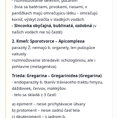
- rozmnožovanie delením, pučaním
- živia sa batériami, prvokami, riasami, v
panôžkach majú omračujúcu látku – omračujú
korisť, výskyt zväčša v sladkých vodách
- Slncovka obyčajná, bublinatá, ozdobná
(v
našich vodách nie sú časté)
2. Kmeň: Sporotvorce – Apicomplexa
parazity Ž; nemajú b. organely, len pulzujúce
vakuoly
rozmnožovanie striedavé: schizogóniou, ale i
pohlavne (metagenéza)
Trieda: Gregarina – Gregarinidea (Gregarina)
- endoparazity b. tkanív tráviaceho traktu hmyzu,
dážďoviek, červov, mäkkýšov
- telo sa skladá z 3 častí:
a) epimerit – nesie prichytávacie útvary
b) protomerit – nesie zadnú časť tela
c) deuteromerit – s jadrom b.