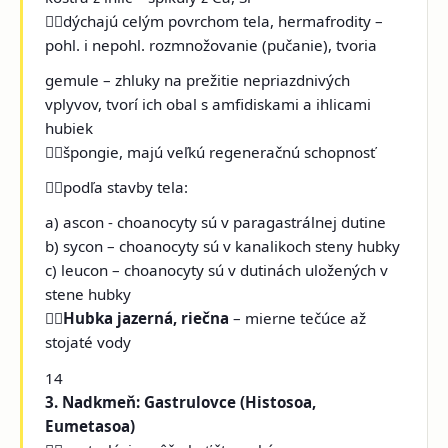
dýchajú celým povrchom tela, hermafrodity –
pohl. i nepohl. rozmnožovanie (pučanie), tvoria
gemule – zhluky na prežitie nepriazdnivých
vplyvov, tvorí ich obal s amfidiskami a ihlicami
hubiek
špongie, majú veľkú regeneračnú schopnosť
podľa stavby tela:
a) ascon - choanocyty sú v paragastrálnej dutine
b) sycon – choanocyty sú v kanalikoch steny hubky
c) leucon – choanocyty sú v dutinách uložených v
stene hubky

Hubka jazerná, riečna
– mierne tečúce až
stojaté vody
14
3. Nadkmeň: Gastrulovce (Histosoa,
Eumetasoa)