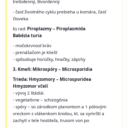
treťodenný, štvordenný
- časť životného cyklu prebieha u komára, časť
človeka
b) rad:
Piroplazmy – Piroplasmida
Babézia turia
- močokrvnosť kráv
- prenášačom je kliešť
- spôsobuje horúčky, hnačky, zápchy
3. Kmeň: Mikrospóry – Microsporidia
Trieda: Hmyzomory – Microsporidea
Hmyzomor včelí
- vývoj 2 štádiá:
- vegetatívne – schizogónia
- spóry – so zárodkom planontom a 1 pólovým
vreckom s vlákenkom knidou, kt. sa vymrští a
zachytí v tele hostiteľa, trusom von po