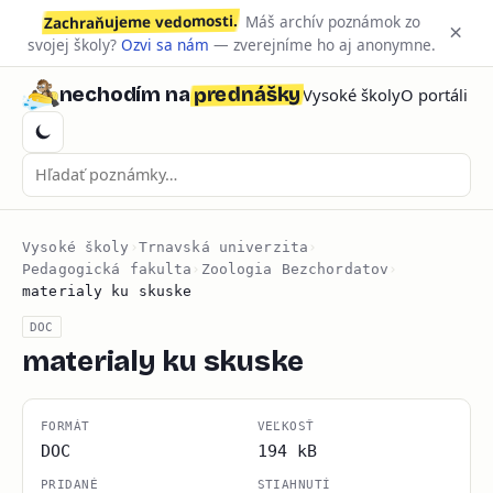
Zachraňujeme vedomosti.
Máš archív poznámok zo
×
svojej školy?
Ozvi sa nám
— zverejníme ho aj anonymne.
prednášky
nechodím na
Vysoké školy
O portáli
Vysoké školy
›
Trnavská univerzita
›
Pedagogická fakulta
›
Zoologia Bezchordatov
›
materialy ku skuske
DOC
materialy ku skuske
FORMÁT
VEĽKOSŤ
DOC
194 kB
PRIDANÉ
STIAHNUTÍ