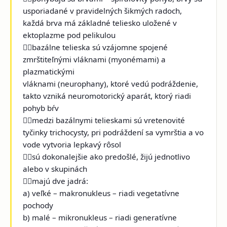
usporiadané v pravidelných šikmých radoch,
každá brva má základné teliesko uložené v
ektoplazme pod pelikulou
bazálne telieska sú vzájomne spojené
zmrštiteľnými vláknami (myonémami) a
plazmatickými
vláknami (neurophany), ktoré vedú podráždenie,
takto vzniká neuromotorický aparát, ktorý riadi
pohyb bŕv
medzi bazálnymi telieskami sú vretenovité
tyčinky trichocysty, pri podráždení sa vymrštia a vo
vode vytvoria lepkavý rôsol
sú dokonalejšie ako predošlé, žijú jednotlivo
alebo v skupinách
majú dve jadrá:
a) veľké – makronukleus – riadi vegetatívne
pochody
b) malé – mikronukleus – riadi generatívne