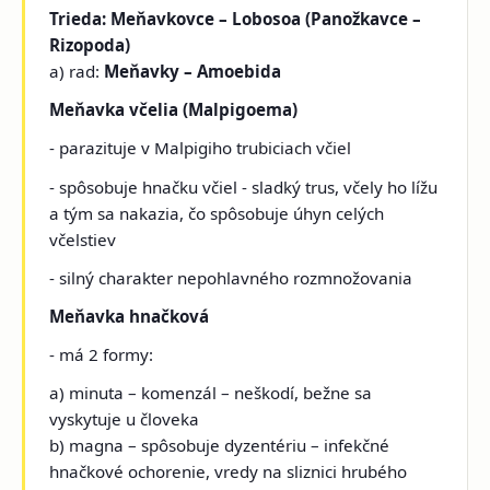
Trieda: Meňavkovce – Lobosoa (Panožkavce –
Rizopoda)
a) rad:
Meňavky – Amoebida
Meňavka včelia (Malpigoema)
- parazituje v Malpigiho trubiciach včiel
- spôsobuje hnačku včiel - sladký trus, včely ho lížu
a tým sa nakazia, čo spôsobuje úhyn celých
včelstiev
- silný charakter nepohlavného rozmnožovania
Meňavka hnačková
- má 2 formy:
a) minuta – komenzál – neškodí, bežne sa
vyskytuje u človeka
b) magna – spôsobuje dyzentériu – infekčné
hnačkové ochorenie, vredy na sliznici hrubého