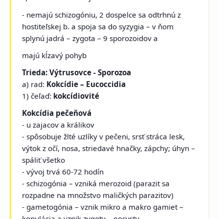
- nemajú schizogóniu, 2 dospelce sa odtrhnú z
hostiteľskej b. a spoja sa do syzygia – v ňom
splynú jadrá – zygota – 9 sporozoidov a
majú kĺzavý pohyb
Trieda: Výtrusovce - Sporozoa
a) rad:
Kokcídie – Eucoccidia
1) čeľaď:
kokcídiovité
Kokcídia pečeňová
- u zajacov a králikov
- spôsobuje žlté uzlíky v pečeni, srsť stráca lesk,
výtok z očí, nosa, striedavé hnačky, zápchy; úhyn –
spáliť všetko
- vývoj trvá 60-72 hodín
- schizogónia – vzniká merozoid (parazit sa
rozpadne na množstvo maličkých parazitov)
- gametogónia – vznik mikro a makro gamiet –
kopulácia a vznik zygoty – oocysty