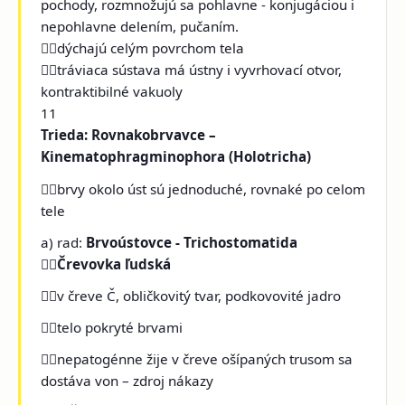
pochody, rozmnožujú sa pohlavne - konjugáciou i
nepohlavne delením, pučaním.
dýchajú celým povrchom tela
tráviaca sústava má ústny i vyvrhovací otvor,
kontraktibilné vakuoly
11
Trieda: Rovnakobrvavce –
Kinematophragminophora (Holotricha)
brvy okolo úst sú jednoduché, rovnaké po celom
tele
a) rad:
Brvoústovce - Trichostomatida

Črevovka ľudská
v čreve Č, obličkovitý tvar, podkovovité jadro
telo pokryté brvami
nepatogénne žije v čreve ošípaných trusom sa
dostáva von – zdroj nákazy