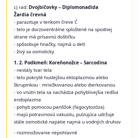
c) rad:
Dvojbičovky – Diplomonadida
Žardia črevná
- parazituje v tenkom čreve Č
- telo je dorzoventrálne sploštené na spodnej
strane má prísavnú doštičku
- spôsobuje hnačky, najmä u detí
- živý sa osmoticky
1. 2. Podkmeň: Koreňonožce – Sarcodina
- nestály tvar tela
- telo pokryté hustejšou ektoplazmou alebo
škrupinkou - mriežkovanou alebo dierkovanou
- vo vnútri tela sa nachádza pohyblivejšia redšia
endoplazma
- pohyb pomocou panôžok (fagocytozóza)
- majú potravinovú vakuolu, pulzujúca udržuje
stále osmotické napätie najmä u vodných druhov
- rozmnožovanie nepohlavné