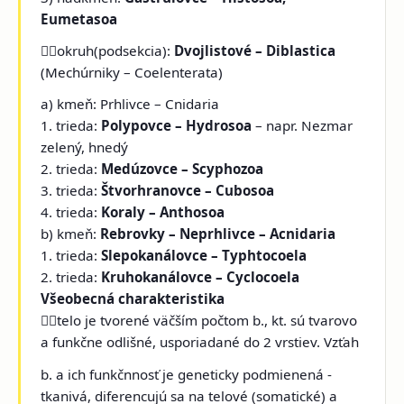
Eumetasoa
okruh(podsekcia):
Dvojlistové – Diblastica
(Mechúrniky – Coelenterata)
a) kmeň: Prhlivce – Cnidaria
1. trieda:
Polypovce – Hydrosoa
– napr. Nezmar
zelený, hnedý
2. trieda:
Medúzovce – Scyphozoa
3. trieda:
Štvorhranovce – Cubosoa
4. trieda:
Koraly – Anthosoa
b) kmeň:
Rebrovky – Neprhlivce – Acnidaria
1. trieda:
Slepokanálovce – Typhtocoela
2. trieda:
Kruhokanálovce – Cyclocoela
Všeobecná charakteristika
telo je tvorené väčším počtom b., kt. sú tvarovo
a funkčne odlišné, usporiadané do 2 vrstiev. Vzťah
b. a ich funkčnnosť je geneticky podmienená -
tkanivá, diferencujú sa na telové (somatické) a