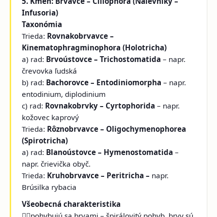
5. Kmeň: Brvavce – Ciliophora (Nálevníky –
Infusoria)
Taxonómia
Trieda:
Rovnakobrvavce –
Kinematophragminophora (Holotricha)
a) rad:
Brvoústovce – Trichostomatida
– napr.
črevovka ľudská
b) rad:
Bachorovce – Entodiniomorpha
– napr.
entodinium, diplodinium
c) rad:
Rovnakobrvky – Cyrtophorida
– napr.
kožovec kaprový
Trieda:
Rôznobrvavce – Oligochymenophorea
(Spirotricha)
a) rad:
Blanoústovce – Hymenostomatida
–
napr. črievička obyč.
Trieda:
Kruhobrvavce – Peritricha –
napr.
Brúsilka rybacia
Všeobecná charakteristika
pohybujú sa brvami – špirálovitý pohyb, brvy sú