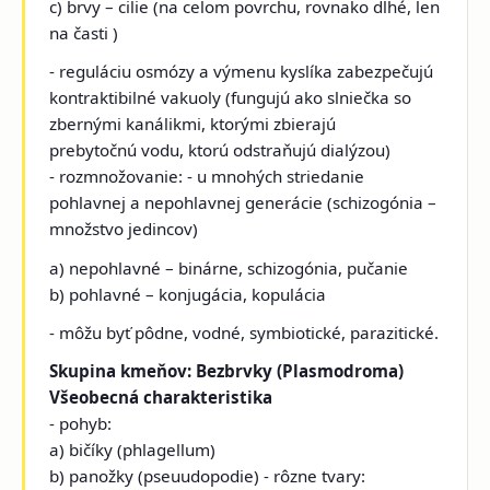
c) brvy – cilie (na celom povrchu, rovnako dlhé, len
na časti )
- reguláciu osmózy a výmenu kyslíka zabezpečujú
kontraktibilné vakuoly (fungujú ako slniečka so
zbernými kanálikmi, ktorými zbierajú
prebytočnú vodu, ktorú odstraňujú dialýzou)
- rozmnožovanie: - u mnohých striedanie
pohlavnej a nepohlavnej generácie (schizogónia –
množstvo jedincov)
a) nepohlavné – binárne, schizogónia, pučanie
b) pohlavné – konjugácia, kopulácia
- môžu byť pôdne, vodné, symbiotické, parazitické.
Skupina kmeňov: Bezbrvky (Plasmodroma)
Všeobecná charakteristika
- pohyb:
a) bičíky (phlagellum)
b) panožky (pseuudopodie) - rôzne tvary: