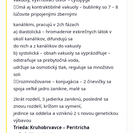
má aj kontraktibilné vakuoly – bublinky so 7 – 8
lúčovite pripojenými zbernými
kanálikmi, pracujú v 2ch fázach
a) diastolická – hromadenie exkrečnych látok v
okolí kanálikov, difundujú sa
do nich a z kanálikov do vakuoly
b) systolická – obsah vakuoly sa vyprázdňuje –
odstraňuje sa prebytočná voda,
udržuje sa osmotický tlak, reguluje sa množstvo
soli
rozmnožovanie – konjugácia – 2 črievičky sa
spoja veľké jadro zanikne, malé sa
2krát rozdelí, 3 jadierka zaniknú, posledné sa
znovu rozdelí, krížom sa vymení,
jedince sa oddelia a vzniknú 2 s novou genetickou
výbavou
Trieda: Kruhobrvavce – Peritricha