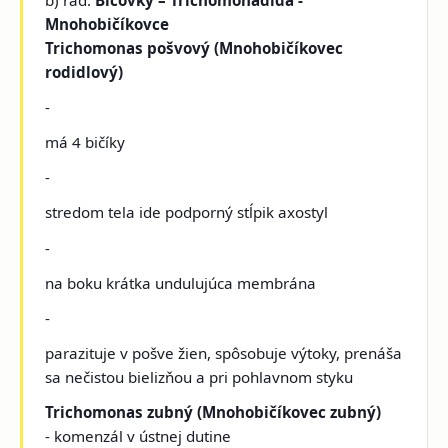
Mnohobičíkovce
Trichomonas pošvový (Mnohobičíkovec
rodidlový)
-
má 4 bičíky
-
stredom tela ide podporný stĺpik axostyl
-
na boku krátka undulujúca membrána
-
parazituje v pošve žien, spôsobuje výtoky, prenáša
sa nečistou bielizňou a pri pohlavnom styku
Trichomonas zubný (Mnohobičíkovec zubný)
- komenzál v ústnej dutine