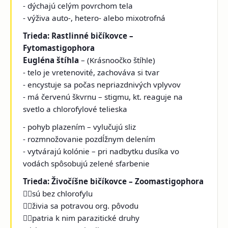
- dýchajú celým povrchom tela
- výživa auto-, hetero- alebo mixotrofná
Trieda: Rastlinné bičíkovce –
Fytomastigophora
Eugléna štíhla
– (Krásnoočko štíhle)
- telo je vretenovité, zachováva si tvar
- encystuje sa počas nepriazdnivých vplyvov
- má červenú škvrnu – stigmu, kt. reaguje na
svetlo a chlorofylové telieska
- pohyb plazením – vylučujú sliz
- rozmnožovanie pozdĺžnym delením
- vytvárajú kolónie – pri nadbytku dusíka vo
vodách spôsobujú zelené sfarbenie
Trieda: Živočíšne bičíkovce – Zoomastigophora
sú bez chlorofylu
živia sa potravou org. pôvodu
patria k nim parazitické druhy