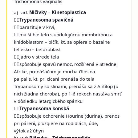
Trichomonas vaginalis
a) rad:
Ničivky – Kinetoplastica

Trypanosoma spavičná
parazituje v krvi,
má štíhle telo s undulujúcou membránou a
knidoblastom – bičík, kt. sa opiera o bazálne
teliesko – befaroblast
jadro v strede tela
spôsobuje spavú nemoc, rozšírená v Strednej
Afrike, prenášačom je mucha Glosina
palpalis, kt. pri cicaní prenáša do tela
Trypanosomy so slinami, prenáša sa z Antilop (u
nich žiadna choroba), po 1-6 rokoch nastáva smrť
v dôsledku letargického spánku

Trypanosoma konská
spôsobuje ochorenie Hourine (durina), prenos
pri párení, pľuzgiere na rodidlách, úde,
výtok až úhyn
b) rad:
Bičovky – Trichomonadida -