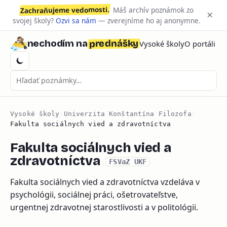
Zachraňujeme vedomosti.
Máš archív poznámok zo
×
svojej školy?
Ozvi sa nám
— zverejníme ho aj anonymne.
prednášky
nechodím na
Vysoké školy
O portáli
Vysoké školy
›
Univerzita Konštantína Filozofa
›
Fakulta sociálnych vied a zdravotníctva
Fakulta sociálnych vied a
zdravotníctva
FSVaZ UKF
Fakulta sociálnych vied a zdravotníctva vzdeláva v
psychológii, sociálnej práci, ošetrovateľstve,
urgentnej zdravotnej starostlivosti a v politológii.