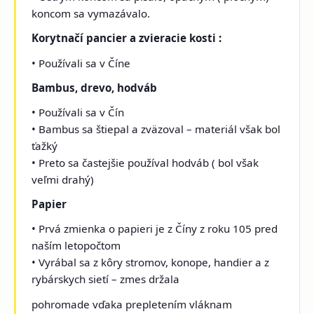
koncom sa vymazávalo.
Korytnačí pancier a zvieracie kosti :
• Používali sa v Číne
Bambus, drevo, hodváb
• Používali sa v Čín
• Bambus sa štiepal a zväzoval – materiál však bol
ťažký
• Preto sa častejšie používal hodváb ( bol však
veľmi drahý)
Papier
• Prvá zmienka o papieri je z Číny z roku 105 pred
naším letopočtom
• Vyrábal sa z kôry stromov, konope, handier a z
rybárskych sietí – zmes držala
pohromade vďaka prepletením vláknam