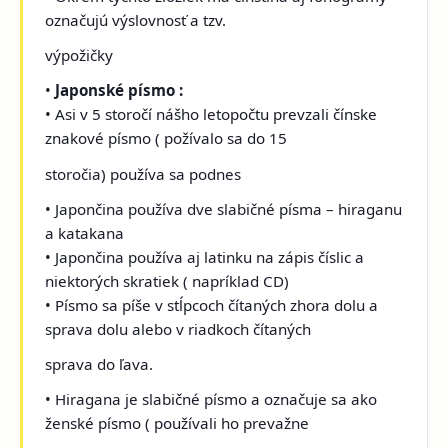
označujú výslovnosť a tzv.
výpožičky
•
Japonské písmo :
• Asi v 5 storočí nášho letopočtu prevzali čínske
znakové písmo ( požívalo sa do 15
storočia) používa sa podnes
• Japončina používa dve slabičné písma – hiraganu
a katakana
• Japončina používa aj latinku na zápis číslic a
niektorých skratiek ( napríklad CD)
• Písmo sa píše v stĺpcoch čítaných zhora dolu a
sprava dolu alebo v riadkoch čítaných
sprava do ľava.
• Hiragana je slabičné písmo a označuje sa ako
ženské písmo ( používali ho prevažne