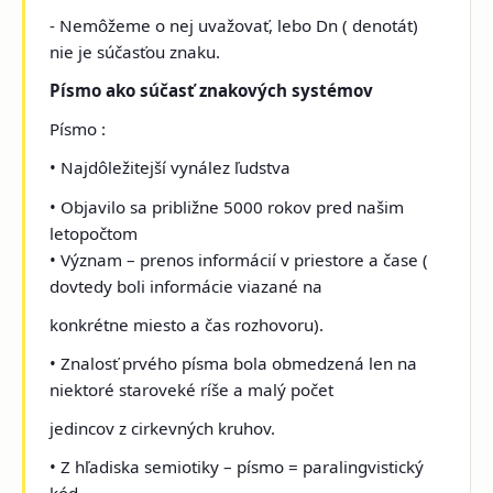
- Nemôžeme o nej uvažovať, lebo Dn ( denotát)
nie je súčasťou znaku.
Písmo ako súčasť znakových systémov
Písmo :
• Najdôležitejší vynález ľudstva
• Objavilo sa približne 5000 rokov pred našim
letopočtom
• Význam – prenos informácií v priestore a čase (
dovtedy boli informácie viazané na
konkrétne miesto a čas rozhovoru).
• Znalosť prvého písma bola obmedzená len na
niektoré staroveké ríše a malý počet
jedincov z cirkevných kruhov.
• Z hľadiska semiotiky – písmo = paralingvistický