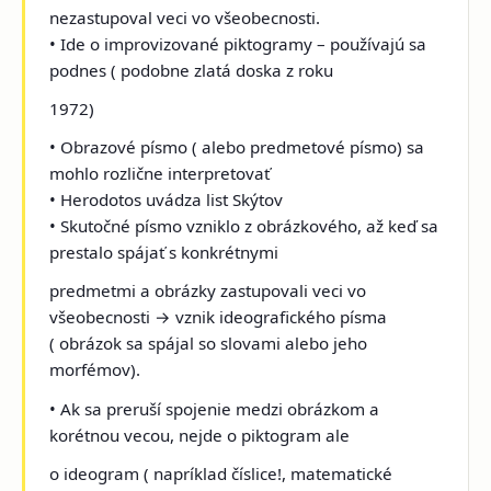
nezastupoval veci vo všeobecnosti.
• Ide o improvizované piktogramy – používajú sa
podnes ( podobne zlatá doska z roku
1972)
• Obrazové písmo ( alebo predmetové písmo) sa
mohlo rozlične interpretovať
• Herodotos uvádza list Skýtov
• Skutočné písmo vzniklo z obrázkového, až keď sa
prestalo spájať s konkrétnymi
predmetmi a obrázky zastupovali veci vo
všeobecnosti → vznik ideografického písma
( obrázok sa spájal so slovami alebo jeho
morfémov).
• Ak sa preruší spojenie medzi obrázkom a
korétnou vecou, nejde o piktogram ale
o ideogram ( napríklad číslice!, matematické