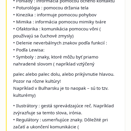
• Pohľady : informácia pomocou očného kontaktu
• Poturológia : pomocou držania tela
• Kinezika : informuje pomocou pohybov
• Mimika : informácia pomocou mimiky tváre
• Ofaktorika : komunikácia pomocou vôni (
používajú sa čuchové zmysly)
• Delenie neverbálnych znakov podľa funkcií :
• Podľa Lewisa:
• Symboly : znaky, ktoré môžu byť priamo
nahradené slovom ( napríklad vztýčený
palec alebo palec dolu, alebo prikývnutie hlavou.
Pozor na rôzne kultúry!
Napríklad v Bulharsku je to naopak – sú to tzv.
kulturémy)
• Ilustrátory : gestá sprevádzajúce reč. Napríklad
zvýrazňuje sa temto slova, irónia.
• Regulátory : usmerňujúce znaky. Dôležité pri
začatí a ukončení komunikácie (