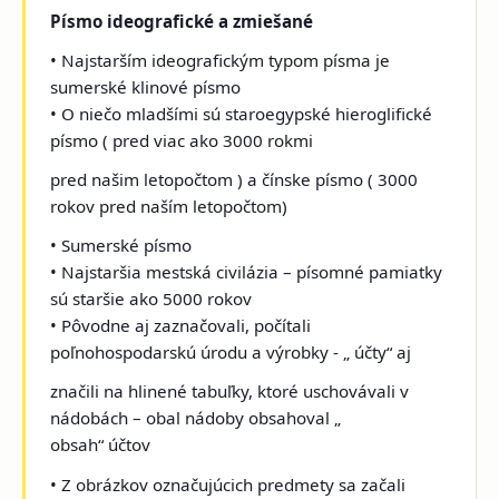
Písmo ideografické a zmiešané
• Najstarším ideografickým typom písma je
sumerské klinové písmo
• O niečo mladšími sú staroegypské hieroglifické
písmo ( pred viac ako 3000 rokmi
pred našim letopočtom ) a čínske písmo ( 3000
rokov pred naším letopočtom)
• Sumerské písmo
• Najstaršia mestská civilázia – písomné pamiatky
sú staršie ako 5000 rokov
• Pôvodne aj zaznačovali, počítali
poľnohospodarskú úrodu a výrobky - „ účty“ aj
značili na hlinené tabuľky, ktoré uschovávali v
nádobách – obal nádoby obsahoval „
obsah“ účtov
• Z obrázkov označujúcich predmety sa začali