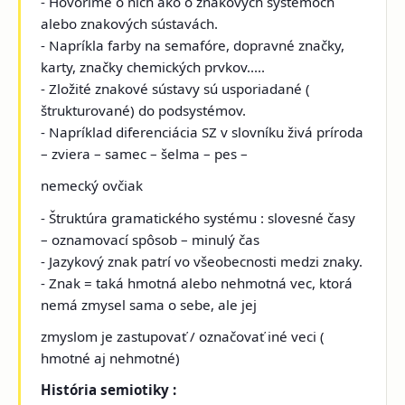
- Hovoríme o nich ako o znakových systémoch
alebo znakových sústavách.
- Napríkla farby na semafóre, dopravné značky,
karty, značky chemických prvkov.....
- Zložité znakové sústavy sú usporiadané (
štrukturované) do podsystémov.
- Napríklad diferenciácia SZ v slovníku živá príroda
– zviera – samec – šelma – pes –
nemecký ovčiak
- Štruktúra gramatického systému : slovesné časy
– oznamovací spôsob – minulý čas
- Jazykový znak patrí vo všeobecnosti medzi znaky.
- Znak = taká hmotná alebo nehmotná vec, ktorá
nemá zmysel sama o sebe, ale jej
zmyslom je zastupovať / označovať iné veci (
hmotné aj nehmotné)
História semiotiky :