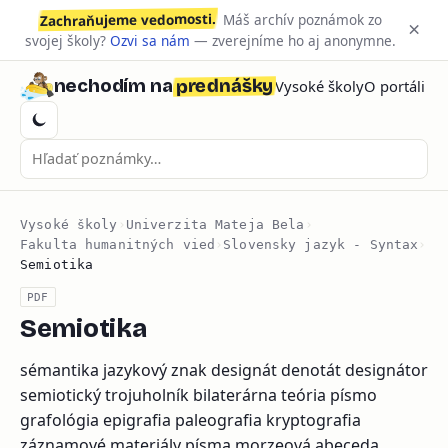
Zachraňujeme vedomosti.
Máš archív poznámok zo
×
svojej školy?
Ozvi sa nám
— zverejníme ho aj anonymne.
prednášky
nechodím na
Vysoké školy
O portáli
Vysoké školy
›
Univerzita Mateja Bela
›
Fakulta humanitných vied
›
Slovensky jazyk - Syntax
›
Semiotika
PDF
Semiotika
sémantika jazykový znak designát denotát designátor
semiotický trojuholník bilaterárna teória písmo
grafológia epigrafia paleografia kryptografia
záznamové materiály písma morzeová abeceda