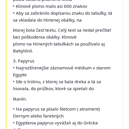
• Klinové písmo malo asi 600 znakov
• Aby sa zabránilo dopísaniu znaku do tabuľky, tá
sa vkladala do hlinenej obálky, na
ktorej bola časť textu. Celý text sa nedal prečítať
bez poškodenia obálky. Klinové
písmo na hlinených tabuľkách sa používalo aj
Babylónií.
3. Papyrus
• Najrozšírenejšie záznamové médium v starom
Egypte
• Ide o trstinu, z ktorej sa bala dreka a tá sa
lisovala, do prúžkov, ktoré sa spietali do
tkanín.
• Na papyrus sa písalo štetcom ( atrament)
čiernym alebo farebných
• Egypťania papyrus vyvážali aj do Grécka