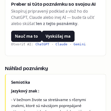
Preber si túto poznámku so svojou AI
Skopíruj pripravený podklad a vlož ho do
ChatGPT, Claude alebo inej AI — bude ťa učiť
alebo skúšať
len z tejto poznámky
.
Nauč ma to
Vyskúšaj ma
Otvoriť AI:
ChatGPT
·
Claude
·
Gemini
Náhľad poznámky
Semiotika
Jazykový znak :
- V bežnom živote sa stretávame s rôznymi
znakmi, ktoré sú návzájom poprepájané