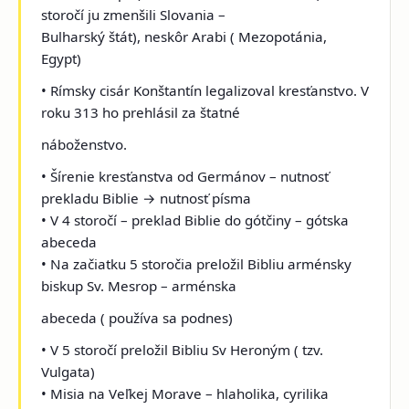
storočí ju zmenšili Slovania –
Bulharský štát), neskôr Arabi ( Mezopotánia,
Egypt)
• Rímsky cisár Konštantín legalizoval kresťanstvo. V
roku 313 ho prehlásil za štatné
náboženstvo.
• Šírenie kresťanstva od Germánov – nutnosť
prekladu Biblie → nutnosť písma
• V 4 storočí – preklad Biblie do gótčiny – gótska
abeceda
• Na začiatku 5 storočia preložil Bibliu arménsky
biskup Sv. Mesrop – arménska
abeceda ( používa sa podnes)
• V 5 storočí preložil Bibliu Sv Heroným ( tzv.
Vulgata)
• Misia na Veľkej Morave – hlaholika, cyrilika