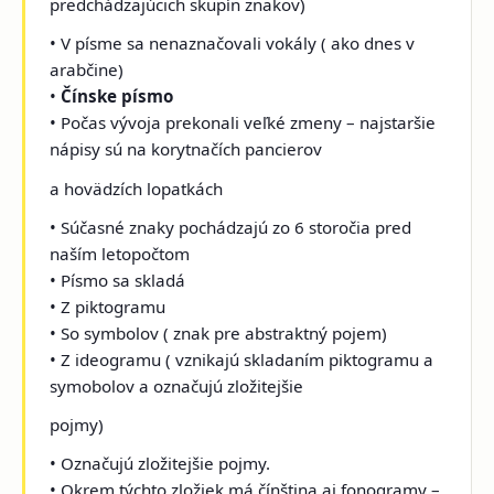
predchádzajúcich skupín znakov)
• V písme sa nenaznačovali vokály ( ako dnes v
arabčine)
•
Čínske písmo
• Počas vývoja prekonali veľké zmeny – najstaršie
nápisy sú na korytnačích pancierov
a hovädzích lopatkách
• Súčasné znaky pochádzajú zo 6 storočia pred
naším letopočtom
• Písmo sa skladá
• Z piktogramu
• So symbolov ( znak pre abstraktný pojem)
• Z ideogramu ( vznikajú skladaním piktogramu a
symobolov a označujú zložitejšie
pojmy)
• Označujú zložitejšie pojmy.
• Okrem týchto zložiek má čínština aj fonogramy –