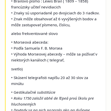
• Brailovo písmo : Lewis Brail ( 1809 – 1858)
francúzsky učiteľ nevidiacich
• Znaky sú usporiadané po dvojiciach do 3 riadkov.
• Znak môže obsahovať až 6 vyvýšených bodov a
môže zastupovať písmeno, číslicu,
alebo frekventované slovo
• Morseová abeceda:
• Podľa Samuela F. B. Morsea
• Výhoda Morseovej abecedy – môže sa požívať v
niektorých kanáloch ( telegraf,
svetlo)
• Skúsení telegrafisti napíšu 20 až 30 slov za
minútu
• Gestikulačné
substitúcie
•
Roku 1750 založil abhé de ľEpeá prvú školu pre
hluchonemých
•
Dovtedy sa na nich pozeralo ako na duševne