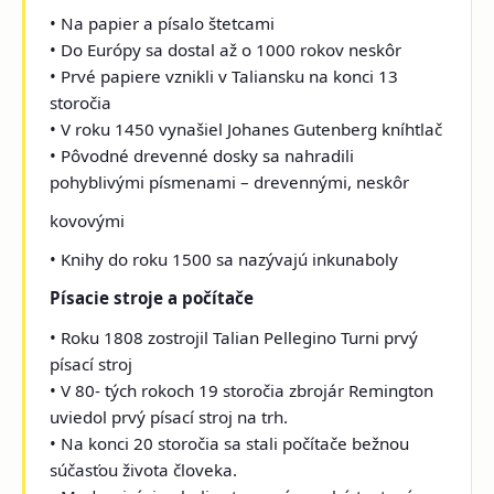
• Na papier a písalo štetcami
• Do Európy sa dostal až o 1000 rokov neskôr
• Prvé papiere vznikli v Taliansku na konci 13
storočia
• V roku 1450 vynašiel Johanes Gutenberg kníhtlač
• Pôvodné drevenné dosky sa nahradili
pohyblivými písmenami – drevennými, neskôr
kovovými
• Knihy do roku 1500 sa nazývajú inkunaboly
Písacie stroje a počítače
• Roku 1808 zostrojil Talian Pellegino Turni prvý
písací stroj
• V 80- tých rokoch 19 storočia zbrojár Remington
uviedol prvý písací stroj na trh.
• Na konci 20 storočia sa stali počítače bežnou
súčasťou života človeka.