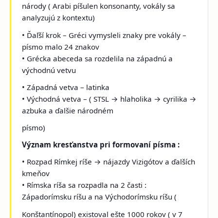
národy ( Arabi píšulen konsonanty, vokály sa
analyzujú z kontextu)
• Ďaľší krok – Gréci vymysleli znaky pre vokály –
písmo malo 24 znakov
• Grécka abeceda sa rozdelila na západnú a
východnú vetvu
• Západná vetva – latinka
• Východná vetva – ( STSL → hlaholika → cyrilika →
azbuka a ďalšie národném
písmo)
Význam kresťanstva pri formovaní písma :
• Rozpad Rímkej ríše → nájazdy Vizigótov a ďalších
kmeňov
• Rímska ríša sa rozpadla na 2 časti :
Západorímsku ríšu a na Východorímsku ríšu (
Konštantínopol) existoval ešte 1000 rokov ( v 7