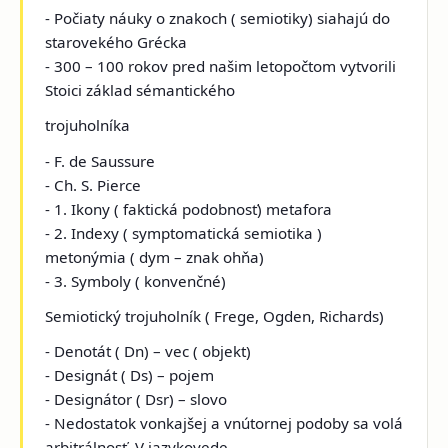
- Počiaty náuky o znakoch ( semiotiky) siahajú do
starovekého Grécka
- 300 – 100 rokov pred našim letopočtom vytvorili
Stoici základ sémantického
trojuholníka
- F. de Saussure
- Ch. S. Pierce
- 1. Ikony ( faktická podobnosť) metafora
- 2. Indexy ( symptomatická semiotika )
metonýmia ( dym – znak ohňa)
- 3. Symboly ( konvenčné)
Semiotický trojuholník ( Frege, Ogden, Richards)
- Denotát ( Dn) – vec ( objekt)
- Designát ( Ds) – pojem
- Designátor ( Dsr) – slovo
- Nedostatok vonkajšej a vnútornej podoby sa volá
arbitrálnosť. V jazykovede