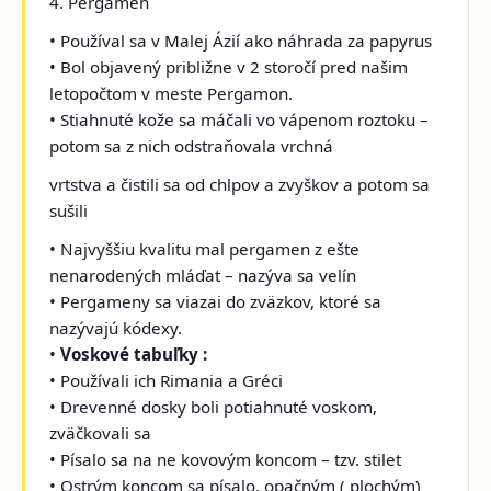
4. Pergamen
• Používal sa v Malej Ázií ako náhrada za papyrus
• Bol objavený približne v 2 storočí pred našim
letopočtom v meste Pergamon.
• Stiahnuté kože sa máčali vo vápenom roztoku –
potom sa z nich odstraňovala vrchná
vrtstva a čistili sa od chlpov a zvyškov a potom sa
sušili
• Najvyššiu kvalitu mal pergamen z ešte
nenarodených mláďat – nazýva sa velín
• Pergameny sa viazai do zväzkov, ktoré sa
nazývajú kódexy.
•
Voskové tabuľky :
• Používali ich Rimania a Gréci
• Drevenné dosky boli potiahnuté voskom,
zväčkovali sa
• Písalo sa na ne kovovým koncom – tzv. stilet
• Ostrým koncom sa písalo, opačným ( plochým)