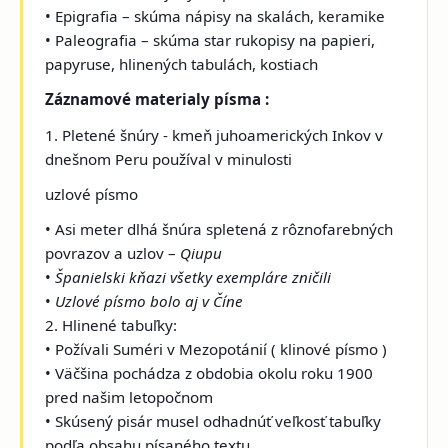
• Epigrafia – skúma nápisy na skalách, keramike
• Paleografia – skúma star rukopisy na papieri,
papyruse, hlinených tabulách, kostiach
Záznamové materialy písma :
1. Pletené šnúry - kmeň juhoamerických Inkov v
dnešnom Peru používal v minulosti
uzlové písmo
• Asi meter dlhá šnúra spletená z rôznofarebných
povrazov a uzlov –
Qiupu
•
Španielski kňazi všetky exempláre zničili
•
Uzlové písmo bolo aj v Číne
2. Hlinené tabuľky:
• Požívali Suméri v Mezopotánií ( klinové písmo )
• Väčšina pochádza z obdobia okolu roku 1900
pred našim letopočnom
• Skúsený pisár musel odhadnúť veľkosť tabuľky
podľa obsahu písaného textu