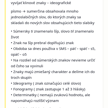
vyvíjať klinové znaky – ideografické
písmo → sumerčina obsahovala mnoho
jednoslabičných slov, do ktorých znaky sa
skladali do nových slov obsahujúcich tieto slabiky
• Súmersky
ti
znamenalo šíp, slovo
til
znamenalo
život
• Znak na šíp prebral doplňujúci znak
• Obdoba sa dnes používa v SMS – päť – späť – s5,
opäť – o5
• Na rozdiel od súmerských znakov nevieme určiť
od čoho sa vyvinuli
• Znaky majú zmiešaný charakter a delíme ich do
troch skupín
• Ideogramy ( znak označujúci celé slovo)
• Fonogramy ( znak zastupuje 1 až 3 hlásky)
• Determinatky ( nemajú zvukovú hodnotu, ale
napomáhajú rozlíšiť význam