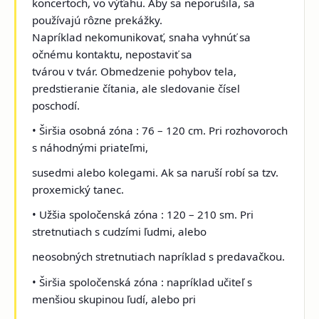
koncertoch, vo výťahu. Aby sa neporušila, sa
používajú rôzne prekážky.
Napríklad nekomunikovať, snaha vyhnúť sa
očnému kontaktu, nepostaviť sa
tvárou v tvár. Obmedzenie pohybov tela,
predstieranie čítania, ale sledovanie čísel
poschodí.
• Širšia osobná zóna : 76 – 120 cm. Pri rozhovoroch
s náhodnými priateľmi,
susedmi alebo kolegami. Ak sa naruší robí sa tzv.
proxemický tanec.
• Užšia spoločenská zóna : 120 – 210 sm. Pri
stretnutiach s cudzími ľudmi, alebo
neosobných stretnutiach napríklad s predavačkou.
• Širšia spoločenská zóna : napríklad učiteľ s
menšiou skupinou ľudí, alebo pri