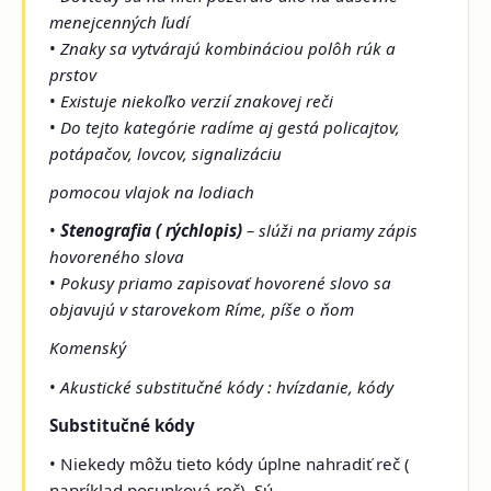
menejcenných ľudí
•
Znaky sa vytvárajú kombináciou polôh rúk a
prstov
•
Existuje niekoľko verzií znakovej reči
•
Do tejto kategórie radíme aj gestá policajtov,
potápačov, lovcov, signalizáciu
pomocou vlajok na lodiach
•
Stenografia ( rýchlopis)
– slúži na priamy zápis
hovoreného slova
•
Pokusy priamo zapisovať hovorené slovo sa
objavujú v starovekom Ríme, píše o ňom
Komenský
•
Akustické substitučné kódy : hvízdanie, kódy
Substitučné kódy
• Niekedy môžu tieto kódy úplne nahradiť reč (
napríklad posunková reč). Sú