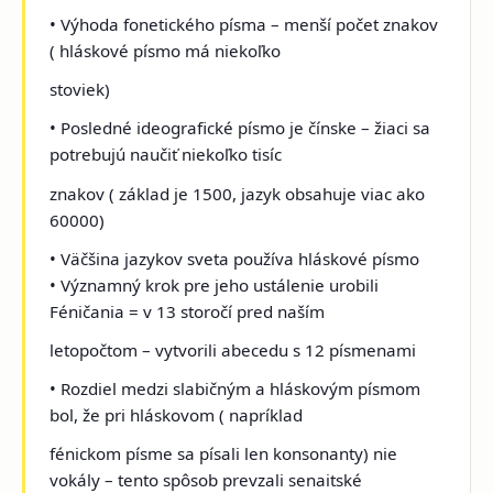
• Výhoda fonetického písma – menší počet znakov
( hláskové písmo má niekoľko
stoviek)
• Posledné ideografické písmo je čínske – žiaci sa
potrebujú naučiť niekoľko tisíc
znakov ( základ je 1500, jazyk obsahuje viac ako
60000)
• Väčšina jazykov sveta používa hláskové písmo
• Významný krok pre jeho ustálenie urobili
Féničania = v 13 storočí pred naším
letopočtom – vytvorili abecedu s 12 písmenami
• Rozdiel medzi slabičným a hláskovým písmom
bol, že pri hláskovom ( napríklad
fénickom písme sa písali len konsonanty) nie
vokály – tento spôsob prevzali senaitské