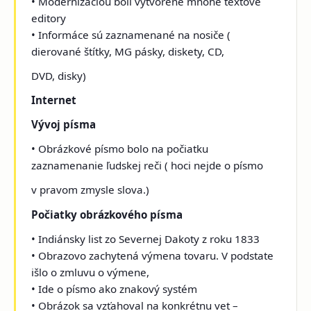
• Modernizáciou boli vytvorené mnohé textové
editory
• Informáce sú zaznamenané na nosiče (
dierované štítky, MG pásky, diskety, CD,
DVD, disky)
Internet
Vývoj písma
• Obrázkové písmo bolo na počiatku
zaznamenanie ľudskej reči ( hoci nejde o písmo
v pravom zmysle slova.)
Počiatky obrázkového písma
• Indiánsky list zo Severnej Dakoty z roku 1833
• Obrazovo zachytená výmena tovaru. V podstate
išlo o zmluvu o výmene,
• Ide o písmo ako znakový systém
• Obrázok sa vzťahoval na konkrétnu vet –