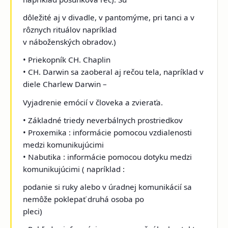
dôležité aj v divadle, v pantomýme, pri tanci a v
rôznych rituálov napríklad
v náboženských obradov.)
• Priekopník CH. Chaplin
• CH. Darwin sa zaoberal aj rečou tela, napríklad v
diele Charlew Darwin –
Vyjadrenie emócií v človeka a zvieraťa.
• Základné triedy neverbálnych prostriedkov
• Proxemika : informácie pomocou vzdialenosti
medzi komunikujúcimi
• Nabutika : informácie pomocou dotyku medzi
komunikujúcimi ( napríklad :
podanie si ruky alebo v úradnej komunikácií sa
nemôže poklepať druhá osoba po
pleci)