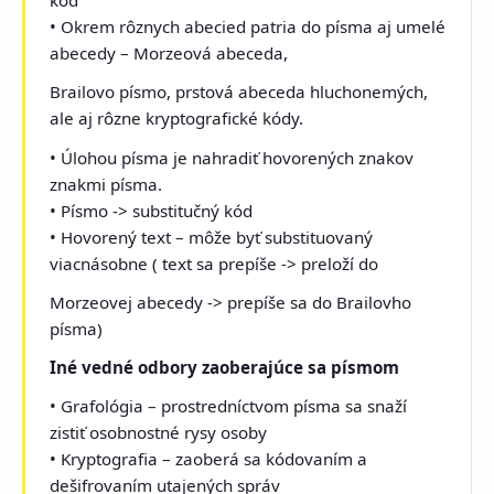
kód
• Okrem rôznych abecied patria do písma aj umelé
abecedy – Morzeová abeceda,
Brailovo písmo, prstová abeceda hluchonemých,
ale aj rôzne kryptografické kódy.
• Úlohou písma je nahradiť hovorených znakov
znakmi písma.
• Písmo -> substitučný kód
• Hovorený text – môže byť substituovaný
viacnásobne ( text sa prepíše -> preloží do
Morzeovej abecedy -> prepíše sa do Brailovho
písma)
Iné vedné odbory zaoberajúce sa písmom
• Grafológia – prostredníctvom písma sa snaží
zistiť osobnostné rysy osoby
• Kryptografia – zaoberá sa kódovaním a
dešifrovaním utajených správ