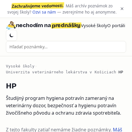
Zachraňujeme vedomosti.
Máš archív poznámok zo
×
svojej školy?
Ozvi sa nám
— zverejníme ho aj anonymne.
prednášky
nechodím na
Vysoké školy
O portáli
Vysoké školy
›
Univerzita veterinárneho lekárstva v Košiciach
›
HP
HP
Študijný program hygiena potravín zameraný na
veterinárny dozor, bezpečnosť a hygienu potravín
živočíšneho pôvodu a ochranu zdravia spotrebiteľa.
Z tejto fakulty zatiaľ nemáme žiadne poznámky.
Máš