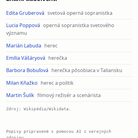
Edita Gruberová
svetová operná sopranistka
Lucia Poppová
operná sopranistka svetového
významu
Marián Labuda
herec
Emília Vášáryová
herečka
Barbora Bobuľová
herečka pôsobiaca v Taliansku
Milan Kňažko
herec a politik
Martin Šulík
filmový režisér a scenárista
Zdroj: Wikipédia/Wikidata.
Popisy pripravené s pomocou AI z verejných
zdrojov.