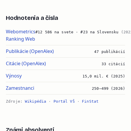
Hodnotenia a čísla
Webometrics
#12 586 na svete · #23 na Slovensku
(202
Ranking Web
Publikácie (OpenAlex)
47 publikácií
Citácie (OpenAlex)
33 citácií
Výnosy
15,0 mil. € (2025)
Zamestnanci
250–499 (2026)
Zdroje:
Wikipédia
·
Portál VŠ
·
FinStat
Známi absolventi