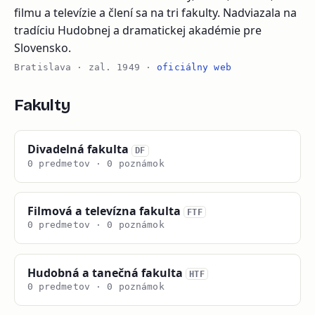
filmu a televízie a člení sa na tri fakulty. Nadviazala na
tradíciu Hudobnej a dramatickej akadémie pre
Slovensko.
Bratislava · zal. 1949 ·
oficiálny web
Fakulty
Divadelná fakulta
DF
0 predmetov · 0 poznámok
Filmová a televízna fakulta
FTF
0 predmetov · 0 poznámok
Hudobná a tanečná fakulta
HTF
0 predmetov · 0 poznámok