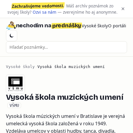
Zachraňujeme vedomosti.
Máš archív poznámok zo
×
svojej školy?
Ozvi sa nám
— zverejníme ho aj anonymne.
prednášky
nechodím na
Vysoké školy
O portáli
Vysoké školy
›
Vysoká škola muzických umení
Vysoká škola muzických umení
VŠMU
Vysoká škola múzických umení v Bratislave je verejná
umelecká vysoká škola založená v roku 1949.
Vzdeláva umelcov v oblasti hudby, tanca, divadla,