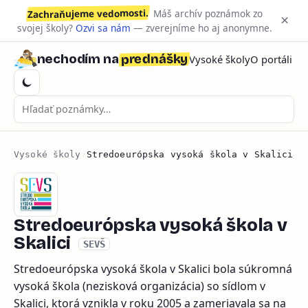
Zachraňujeme vedomosti.
Máš archív poznámok zo
×
svojej školy?
Ozvi sa nám
— zverejníme ho aj anonymne.
prednášky
nechodím na
Vysoké školy
O portáli
Vysoké školy
›
Stredoeurópska vysoká škola v Skalici
Stredoeurópska vysoká škola v
Skalici
SEVŠ
Stredoeurópska vysoká škola v Skalici bola súkromná
vysoká škola (nezisková organizácia) so sídlom v
Skalici, ktorá vznikla v roku 2005 a zameriavala sa na