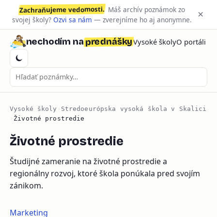
Zachraňujeme vedomosti.
Máš archív poznámok zo
×
svojej školy?
Ozvi sa nám
— zverejníme ho aj anonymne.
prednášky
nechodím na
Vysoké školy
O portáli
Vysoké školy
›
Stredoeurópska vysoká škola v Skalici
›
Životné prostredie
Životné prostredie
Študijné zameranie na životné prostredie a
regionálny rozvoj, ktoré škola ponúkala pred svojím
zánikom.
Marketing