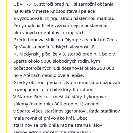
Už v 17.-15. storočí pred n. l. si zámožní občania
na Kréte v meste Knósos stavali paláce
a vyzdobovali ich figurálnou nástennou maľbou.
Ženy mali na Kréte významnejšie postavenie
ako v iných orientálnych krajinách.
Grécki bohovia sídlili na Olympe a vládol im Zeus.
Správali sa podľa ľudských vlastností. E.
N. Medynskij píše, že v 8. storočí pred n. l. bolo v
Sparte okolo 9000 slobodných rodín, kým
počet zotročených ľudí dosahoval okolo 250 000,
no v Aténach nebolo oveľa lepšie.
Grécky obchod, peňažníctvo a remeslá umožňovali
rozvoj umenia, architektúry, literatúry.
V Starom Grécku – mestské štáty. Lykurgove
zákony (okolo roku 800 pred n. l.) zaviedli
v Sparte vládu staršinov (gerontov). Rada staršinov
mala rovnaké právo ako kráľ. Obec
staršinov sa priklonila raz na stranu kráľov
samovládcov, inokedy na stranu ľudu,