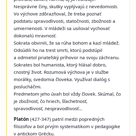
Nesprávne činy, skutky vyplývajú z nevedomosti.
Vo výchove zdôrazňoval, že treba poznať
podstatu spravodlivosti, statočnosti, zbožnosti a
umiernenosti. V mládeži sa usiloval vychovať
dokonalú mravnosť.
Sokrata obvinili, že sa rúha bohom a kazí mládež.
Odsúdili ho na trest smrti, ktorú podstúpil
a odmietol priateľský príhovor na svoju záchranu.
Sokrates bol humanista, ktorý hlásal dobro,
cnostný život. Rozumová výchova je v službe
morálky, svedomia človeka. Využíval dialóg s
poslucháčmi.
Predmetom jeho úvah bol vždy človek. Skúmal, čo
je zbožnosť, čo hriech, šľachetnosť,
spravodlivosť, nespravodlivosť...
Platón
(427-347) patril medzi popredných
filozofov a bol prvým systematikom v pedagogike
v antickom Grécku.