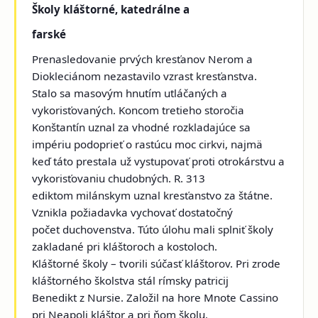
Školy kláštorné, katedrálne a
farské
Prenasledovanie prvých kresťanov Nerom a
Diokleciánom nezastavilo vzrast kresťanstva.
Stalo sa masovým hnutím utláčaných a
vykorisťovaných. Koncom tretieho storočia
Konštantín uznal za vhodné rozkladajúce sa
impériu podoprieť o rastúcu moc cirkvi, najmä
keď táto prestala už vystupovať proti otrokárstvu a
vykorisťovaniu chudobných. R. 313
ediktom milánskym uznal kresťanstvo za štátne.
Vznikla požiadavka vychovať dostatočný
počet duchovenstva. Túto úlohu mali splniť školy
zakladané pri kláštoroch a kostoloch.
Kláštorné školy – tvorili súčasť kláštorov. Pri zrode
kláštorného školstva stál rímsky patricij
Benedikt z Nursie. Založil na hore Mnote Cassino
pri Neapoli kláštor a pri ňom školu.