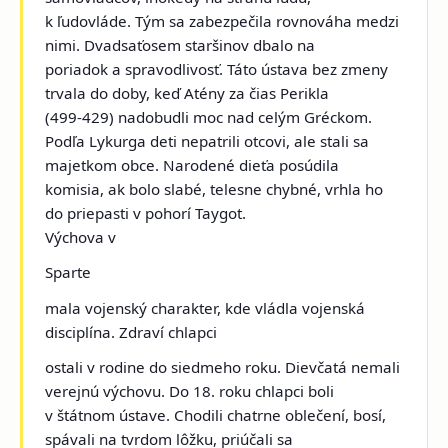
k ľudovláde. Tým sa zabezpečila rovnováha medzi
nimi. Dvadsaťosem staršinov dbalo na
poriadok a spravodlivosť. Táto ústava bez zmeny
trvala do doby, keď Atény za čias Perikla
(499-429) nadobudli moc nad celým Gréckom.
Podľa Lykurga deti nepatrili otcovi, ale stali sa
majetkom obce. Narodené dieťa posúdila
komisia, ak bolo slabé, telesne chybné, vrhla ho
do priepasti v pohorí Taygot.
Výchova v
Sparte
mala vojenský charakter, kde vládla vojenská
disciplína. Zdraví chlapci
ostali v rodine do siedmeho roku. Dievčatá nemali
verejnú výchovu. Do 18. roku chlapci boli
v štátnom ústave. Chodili chatrne oblečení, bosí,
spávali na tvrdom lôžku, priúčali sa