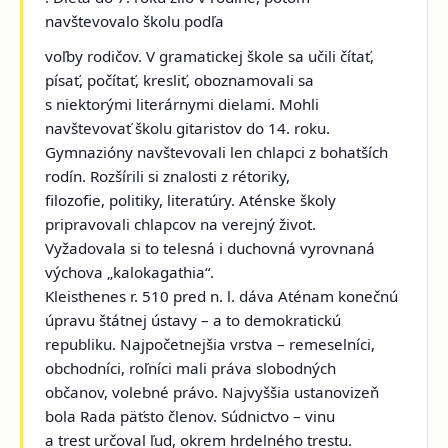
navštevovalo školu podľa
voľby rodičov. V gramatickej škole sa učili čítať,
písať, počítať, kresliť, oboznamovali sa
s niektorými literárnymi dielami. Mohli
navštevovať školu gitaristov do 14. roku.
Gymnazióny navštevovali len chlapci z bohatších
rodín. Rozšírili si znalosti z rétoriky,
filozofie, politiky, literatúry. Aténske školy
pripravovali chlapcov na verejný život.
Vyžadovala si to telesná i duchovná vyrovnaná
výchova „kalokagathia“.
Kleisthenes r. 510 pred n. l. dáva Aténam konečnú
úpravu štátnej ústavy – a to demokratickú
republiku. Najpočetnejšia vrstva – remeselníci,
obchodníci, roľníci mali práva slobodných
občanov, volebné právo. Najvyššia ustanovizeň
bola Rada päťsto členov. Súdnictvo – vinu
a trest určoval ľud, okrem hrdelného trestu.