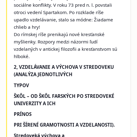
sociálne konflikty. V roku 73 pred n. l. povstali
otroci vedení Spartakom. Po rozklade ríše
upadlo vzdelávanie, stalo sa módne: Žiadame
chlieb a hry!
Do rímskej ríše prenikajú nové kresťanské
myšlienky. Rozpory medzi názormi ľudí
vzdelaných v antickej filozofii a kresťanstvom sú
hlboké.
2, VZDELÁVANIE A VÝCHOVA V STREDOVEKU
(ANALÝZA JEDNOTLIVÝCH
TYPOV
ŠKÔL – OD ŠKÔL FARSKÝCH PO STREDOVEKÉ
UNIVERZITY A ICH
PRÍNOS
PRI ŠÍRENÍ GRAMOTNOSTI A VZDELANOSTI).
Stredoveká výchova a