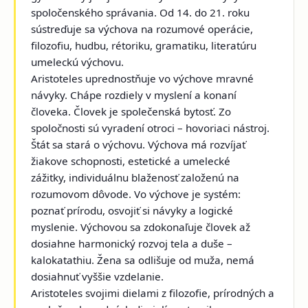
spoločenského správania. Od 14. do 21. roku
sústreďuje sa výchova na rozumové operácie,
filozofiu, hudbu, rétoriku, gramatiku, literatúru
umeleckú výchovu.
Aristoteles uprednostňuje vo výchove mravné
návyky. Chápe rozdiely v myslení a konaní
človeka. Človek je společenská bytosť. Zo
spoločnosti sú vyradení otroci – hovoriaci nástroj.
Štát sa stará o výchovu. Výchova má rozvíjať
žiakove schopnosti, estetické a umelecké
zážitky, individuálnu blaženosť založenú na
rozumovom dôvode. Vo výchove je systém:
poznať prírodu, osvojiť si návyky a logické
myslenie. Výchovou sa zdokonaľuje človek až
dosiahne harmonický rozvoj tela a duše –
kalokatathiu. Žena sa odlišuje od muža, nemá
dosiahnuť vyššie vzdelanie.
Aristoteles svojimi dielami z filozofie, prírodných a