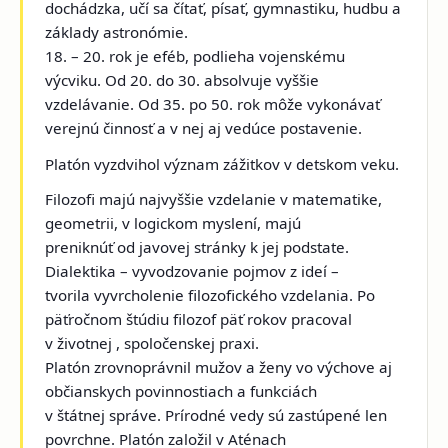
dochádzka, učí sa čítať, písať, gymnastiku, hudbu a
základy astronómie.
18. – 20. rok je eféb, podlieha vojenskému
výcviku. Od 20. do 30. absolvuje vyššie
vzdelávanie. Od 35. po 50. rok môže vykonávať
verejnú činnosť a v nej aj vedúce postavenie.
Platón vyzdvihol význam zážitkov v detskom veku.
Filozofi majú najvyššie vzdelanie v matematike,
geometrii, v logickom myslení, majú
preniknúť od javovej stránky k jej podstate.
Dialektika – vyvodzovanie pojmov z ideí –
tvorila vyvrcholenie filozofického vzdelania. Po
päťročnom štúdiu filozof päť rokov pracoval
v životnej , spoločenskej praxi.
Platón zrovnoprávnil mužov a ženy vo výchove aj
občianskych povinnostiach a funkciách
v štátnej správe. Prírodné vedy sú zastúpené len
povrchne. Platón založil v Aténach