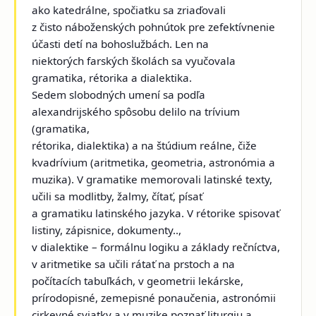
ako katedrálne, spočiatku sa zriaďovali
z čisto náboženských pohnútok pre zefektívnenie
účasti detí na bohoslužbách. Len na
niektorých farských školách sa vyučovala
gramatika, rétorika a dialektika.
Sedem slobodných umení sa podľa
alexandrijského spôsobu delilo na trívium
(gramatika,
rétorika, dialektika) a na štúdium reálne, čiže
kvadrívium (aritmetika, geometria, astronómia a
muzika). V gramatike memorovali latinské texty,
učili sa modlitby, žalmy, čítať, písať
a gramatiku latinského jazyka. V rétorike spisovať
listiny, zápisnice, dokumenty..,
v dialektike – formálnu logiku a základy rečníctva,
v aritmetike sa učili rátať na prstoch a na
počítacích tabuľkách, v geometrii lekárske,
prírodopisné, zemepisné ponaučenia, astronómii
cirkevné sviatky a v muzike poznať liturgiu a