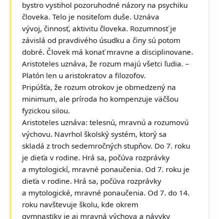
bystro vystihol pozoruhodné názory na psychiku
človeka. Telo je nositeľom duše. Uznáva
vývoj, činnosť, aktivitu človeka. Rozumnosť je
závislá od pravdivého úsudku a činy sú potom
dobré. Človek má konať mravne a disciplinovane.
Aristoteles uznáva, že rozum majú všetci ľudia. –
Platón len u aristokratov a filozofov.
Pripúšťa, že rozum otrokov je obmedzený na
minimum, ale príroda ho kompenzuje väčšou
fyzickou silou.
Aristoteles uznáva: telesnú, mravnú a rozumovú
výchovu. Navrhol školský systém, ktorý sa
skladá z troch sedemročných stupňov. Do 7. roku
je dieťa v rodine. Hrá sa, počúva rozprávky
a mytologickí, mravné ponaučenia. Od 7. roku je
dieťa v rodine. Hrá sa, počúva rozprávky
a mytologické, mravné ponaučenia. Od 7. do 14.
roku navštevuje školu, kde okrem
gymnastiky je aj mravná výchova a návyky