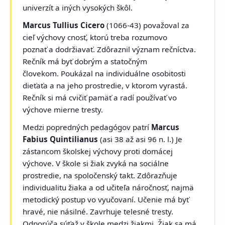
univerzít a iných vysokých škôl.
Marcus Tullius Cicero
(1066-43) považoval za
cieľ výchovy cnosť, ktorú treba rozumovo
poznať a dodržiavať. Zdôraznil význam rečníctva.
Rečník má byť dobrým a statočným
človekom. Poukázal na individuálne osobitosti
dieťaťa a na jeho prostredie, v ktorom vyrastá.
Rečník si má cvičiť pamäť a radí používať vo
výchove mierne tresty.
Medzi popredných pedagógov patrí
Marcus
Fabius Quintilianus
(asi 38 až asi 96 n. l.) Je
zástancom školskej výchovy proti domácej
výchove. V škole si žiak zvyká na sociálne
prostredie, na spoločenský takt. Zdôrazňuje
individualitu žiaka a od učiteľa náročnosť, najmä
metodický postup vo vyučovaní. Učenie má byť
hravé, nie násilné. Zavrhuje telesné tresty.
Odporúča súťaž v škole medzi žiakmi. Žiak sa má