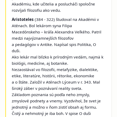
Akadémiu, kde učitelia a poslucháči spoločne
rozvíjali filozofiu ako vedu.
Aristoteles
(384 - 322) študoval na Akadémii v
Aténach. Bol lekárom syna Filipa
Macedónskeho – kráľa Alexandra Veľkého. Patril
medzi najvýznamnejších filozofov
a pedagógov v Antike. Napísal spis Politika, O
duši.
Ako lekár mal blízko k prírodným vedám, najmä k
biológii, medicíne, aj botanike.
Nezaostával vo filozofii, metafyzike, dialektike,
etike, literatúre, histórii, rétorike, ekonomike
a o štáte. Založil v Aténach Lýceum v r. 343. Mal
široký záber v poznávaní reality sveta.
Základom poznania sú podľa neho zmysly,
zmyslové podnety a vnemy. Vyzdvihol, že svet je
jednotný a možno v ňom zistiť obsah aj formu.
Čistý a nehmotný je iba boh. V spise O duši