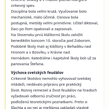
cirkevný spev.
Disciplína bola veľmi krutá. Vyučovanie bolo
mechanické, málo účinné. Osnova bola
postupná, metódy veľmi primitívne. Učiteľ diktoval,
žiaci po ňom opakovali a zapisovali.
Na Slovensku prvú kláštornú školu založili
benediktíni koncom 10. storočia pod Zoborom.
Podobné školy mali aj kláštory v Beňadiku nad
Hronom a v Bzovíku, v Krásne nad
Hornádom. Katedrálne i kapitulné školy boli už za
panovania Štefana.
Výchova svetských feudálov
Cirkevné školstvo nemohlo vyhovovať svetskej
mládeži, nedávalo prípravu pre praktický
život. Rozvoj remesiel a život feudálov na hradoch
vyžadovali odbornú zručnosť pri práci,
podloženú teoretickými poznatkami. Preto si
šľachta a po nej aj mešťania zakladali vlastné