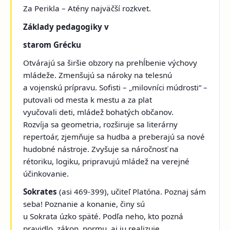
Za Perikla – Atény najväčší rozkvet.
Základy pedagogiky v
starom Grécku
Otvárajú sa širšie obzory na prehĺbenie výchovy
mládeže. Zmenšujú sa nároky na telesnú
a vojenskú prípravu. Sofisti – „milovníci múdrosti“ –
putovali od mesta k mestu a za plat
vyučovali deti, mládež bohatých občanov.
Rozvíja sa geometria, rozširuje sa literárny
repertoár, zjemňuje sa hudba a preberajú sa nové
hudobné nástroje. Zvyšuje sa náročnosť na
rétoriku, logiku, pripravujú mládež na verejné
účinkovanie.
Sokrates
(asi 469-399), učiteľ Platóna. Poznaj sám
seba! Poznanie a konanie, činy sú
u Sokrata úzko späté. Podľa neho, kto pozná
pravidlo, zákon, normu, aj ju realizuje.