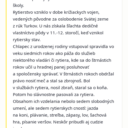
školy.
Rytierstvo vzniklo v dobe križiackych vojen,
vedených pôvodne za oslobodenie Svätej zeme
z rúk Turkov. U nás získala šľachta dedičné
vlastníctvo pôdy v 11.-12. storočí, keď vznikol
rytiersky stav.
Chlapec z urodzenej rodiny vstupoval spravidla vo
veku siedmich rokov ako páža do služieb
niektorého vladári či rytiera, kde sa do štrnástich
rokov učil u hradnej panej posluhovať
a spoločensky správať. V štrnástich rokoch obdržal
právo nosiť meč a stal sa zbrojnoš. Bol
v službách rytiera, nosil zbraň, staral sa o koňa.
Potom ho slávnostne pasovali za rytiera.
Obsahom ich vzdelania nebolo sedem slobodných
umení, ale sedem rytierskych cností: jazda
na koni, plávanie, streľba, zápasy, lov, šachová
hra, písanie veršov. Neskôr pribudli aj cudzie