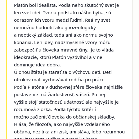
Platón bol idealista. Podľa neho skutočný svet je
len svet ideí. Tvoria podstatu nášho bytia, sú
odrazom ich vzoru medzi ľuďmi. Reálny svet
nemožno hodnotiť ako gnozeologický
a neotický základ, teda ani ako normu svojho
konania. Len idey, nadzmyselné vzory môžu
zabezpečiť u človeka mravné činy.. Je to vláda
ideokracie, ktorú Platón vyzdvihol a v nej
dominuje idea dobra.
Úlohou štátu je starať sa o výchovu detí. Deti
otrokov mali vychovávať rodičia pri práci.
Podľa Platóna v duchovnej sfére človeka najnižšie
postavenie má žiadostivosť, vášeň. Po nej
vyššie stojí statočnosť, udatnosť, ale najvyššie je
rozumová zložka. Podľa týchto kritérií
možno začleniť človeka do občianskej skladby.
Hlása, že filozofa, ako najvyššie vzdelaného
občana, nezláka ani zisk, ani sláva, lebo rozumnou