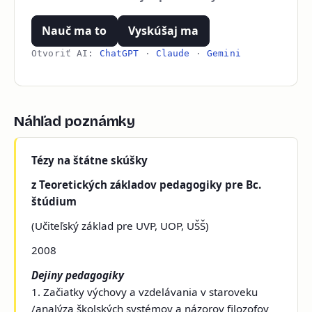
Nauč ma to
Vyskúšaj ma
Otvoriť AI:
ChatGPT
·
Claude
·
Gemini
Náhľad poznámky
Tézy na štátne skúšky
z Teoretických základov pedagogiky pre Bc.
štúdium
(Učiteľský základ pre UVP, UOP, UŠŠ)
2008
Dejiny pedagogiky
1. Začiatky výchovy a vzdelávania v staroveku
/analýza školských systémov a názorov filozofov