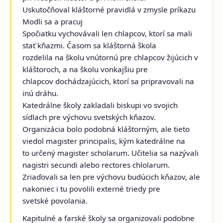
Uskutočňoval kláštorné pravidlá v zmysle príkazu
Modli sa a pracuj
Spočiatku vychovávali len chlapcov, ktorí sa mali
stať kňazmi. Časom sa kláštorná škola
rozdelila na školu vnútornú pre chlapcov žijúcich v
kláštoroch, a na školu vonkajšiu pre
chlapcov dochádzajúcich, ktorí sa pripravovali na
inú dráhu.
Katedrálne školy zakladali biskupi vo svojich
sídlach pre výchovu svetských kňazov.
Organizácia bolo podobná kláštorným, ale tieto
viedol magister principalis, kým katedrálne na
to určený magister scholarum. Učitelia sa nazývali
nagistri secundi alebo rectores chlolarum.
Zriaďovali sa len pre výchovu budúcich kňazov, ale
nakoniec i tu povolili externé triedy pre
svetské povolania.
Kapitulné a farské školy sa organizovali podobne