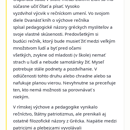
súčasne učiť čítať a písať. Vysoko
vyzdvihol výcvik v rečníckom umení. Vo svojom
diele Dvanásť kníh o výchove rečníka
spísal pedagogické názory gréckych mysliteľov a
svoje vlastné skúsenosti. Predovšetkým si
budúci rečník, ktorý bude musieť žiť medzi veľkým
množstvom ľudí a byť pred očami
všetkých, zvykne od mladosti (v škole) nemať
strach u ľudí a nebude samotársky žiť. Myseľ
potrebuje stále podnety a pozdvíhanie. V
odlúčenosti tohto druhu alebo chradne alebo sa
nafukuje planou vierou. Nevyhnutne sa preceňuje
ten, kto nemá možnosti sa porovnávať s
niekým.
V rímskej výchove a pedagogike vynikalo
rečníctvo, štátny patriotizmus, ale prenikali aj
ostatné filozofické názory z Grécka. Napätie medzi
patricijmi a plebejcami vyvolávali