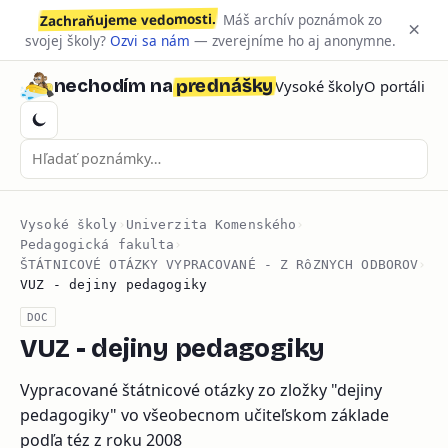
Zachraňujeme vedomosti.
Máš archív poznámok zo
×
svojej školy?
Ozvi sa nám
— zverejníme ho aj anonymne.
prednášky
nechodím na
Vysoké školy
O portáli
Vysoké školy
›
Univerzita Komenského
›
Pedagogická fakulta
›
ŠTÁTNICOVÉ OTÁZKY VYPRACOVANÉ - Z RôZNYCH ODBOROV
›
VUZ - dejiny pedagogiky
DOC
VUZ - dejiny pedagogiky
Vypracované štátnicové otázky zo zložky "dejiny
pedagogiky" vo všeobecnom učiteľskom základe
podľa téz z roku 2008