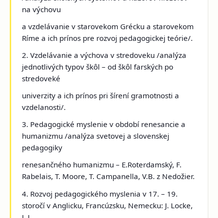
na výchovu
a vzdelávanie v starovekom Grécku a starovekom
Ríme a ich prínos pre rozvoj pedagogickej teórie/.
2. Vzdelávanie a výchova v stredoveku /analýza
jednotlivých typov škôl – od škôl farských po
stredoveké
univerzity a ich prínos pri šírení gramotnosti a
vzdelanosti/.
3. Pedagogické myslenie v období renesancie a
humanizmu /analýza svetovej a slovenskej
pedagogiky
renesančného humanizmu – E.Roterdamský, F.
Rabelais, T. Moore, T. Campanella, V.B. z Nedožier.
4. Rozvoj pedagogického myslenia v 17. – 19.
storočí v Anglicku, Francúzsku, Nemecku: J. Locke,
J. J.