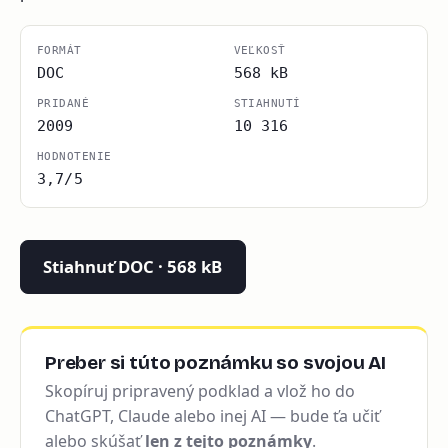
FORMÁT
VEĽKOSŤ
DOC
568 kB
PRIDANÉ
STIAHNUTÍ
2009
10 316
HODNOTENIE
3,7/5
Stiahnuť DOC · 568 kB
Preber si túto poznámku so svojou AI
Skopíruj pripravený podklad a vlož ho do
ChatGPT, Claude alebo inej AI — bude ťa učiť
alebo skúšať
len z tejto poznámky
.