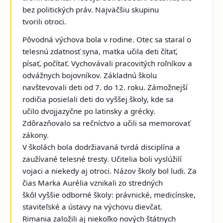
bez politických práv. Najväčšiu skupinu
tvorili otroci.
Pôvodná výchova bola v rodine. Otec sa staral o
telesnú zdatnosť syna, matka učila deti čítať,
písať, počítať. Vychovávali pracovitých roľníkov a
odvážnych bojovníkov. Základnú školu
navštevovali deti od 7. do 12. roku. Zámožnejší
rodičia posielali deti do vyššej školy, kde sa
učilo dvojjazyčne po latinsky a grécky.
Zdôrazňovalo sa rečníctvo a učili sa memorovať
zákony.
V školách bola dodržiavaná tvrdá disciplína a
zaužívané telesné tresty. Učitelia boli vyslúžilí
vojaci a niekedy aj otroci. Názov školy bol ludi. Za
čias Marka Aurélia vznikali zo stredných
škôl vyššie odborné školy: právnické, medicínske,
staviteľské a ústavy na výchovu dievčat.
Rimania založili aj niekoľko nových štátnych