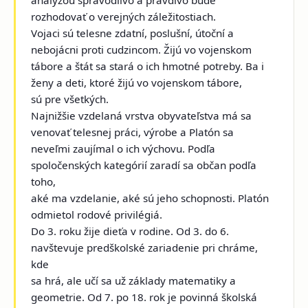
analýzou spravodlivo a pravdivo bude
rozhodovať o verejných záležitostiach.
Vojaci sú telesne zdatní, poslušní, útoční a
nebojácni proti cudzincom. Žijú vo vojenskom
tábore a štát sa stará o ich hmotné potreby. Ba i
ženy a deti, ktoré žijú vo vojenskom tábore,
sú pre všetkých.
Najnižšie vzdelaná vrstva obyvateľstva má sa
venovať telesnej práci, výrobe a Platón sa
neveľmi zaujímal o ich výchovu. Podľa
spoločenských kategórií zaradí sa občan podľa
toho,
aké ma vzdelanie, aké sú jeho schopnosti. Platón
odmietol rodové privilégiá.
Do 3. roku žije dieťa v rodine. Od 3. do 6.
navštevuje predškolské zariadenie pri chráme,
kde
sa hrá, ale učí sa už základy matematiky a
geometrie. Od 7. po 18. rok je povinná školská