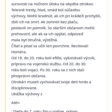
surovosti na nočnom útoku na obydlia otrokov.
Telesné tresty, hlad, smäd bol súčasťou
výchovy. Mohli kradnúť, ak ich pri krádeži prichytili,
zbili ich na smrť. Ak zomreli bez plaču,
postavili im pomník. So starším občanom mohli
prehovoriť, ale ak sa ich opýtal, odpoveď
mala byť stručná, výstižná.
Čítať a písať sa učili len povrchne. Recitovali
Homéra.
Od 18. do 20. roku boli efébi, vykonávali výcvik,
prípravu na vojenskú službu. Od 20. do 30.
roku boli vojaci. Po 30. roku sa z nich stali
plnoprávni občania.
Otrokári museli vychovávať svoje deti tvrdo a
disciplinovane.
Ukážka výchovy z
Atén
: Dieťa do 7. roku žilo v rodine, potom