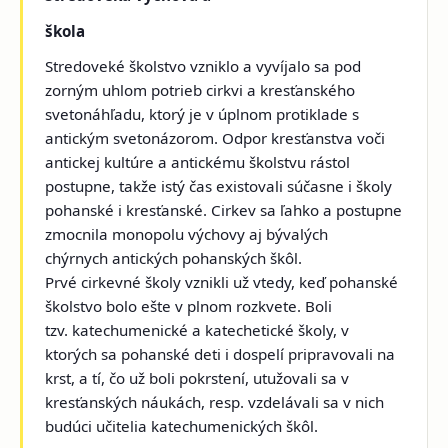
škola
Stredoveké školstvo vzniklo a vyvíjalo sa pod
zorným uhlom potrieb cirkvi a kresťanského
svetonáhľadu, ktorý je v úplnom protiklade s
antickým svetonázorom. Odpor kresťanstva voči
antickej kultúre a antickému školstvu rástol
postupne, takže istý čas existovali súčasne i školy
pohanské i kresťanské. Cirkev sa ľahko a postupne
zmocnila monopolu výchovy aj bývalých
chýrnych antických pohanských škôl.
Prvé cirkevné školy vznikli už vtedy, keď pohanské
školstvo bolo ešte v plnom rozkvete. Boli
tzv. katechumenické a katechetické školy, v
ktorých sa pohanské deti i dospelí pripravovali na
krst, a tí, čo už boli pokrstení, utužovali sa v
kresťanských náukách, resp. vzdelávali sa v nich
budúci učitelia katechumenických škôl.