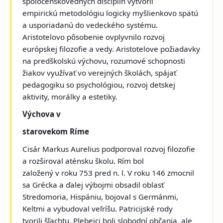
spoločenskovedných disciplín vytvoril
empirickú metodológiu logicky myšlienkovo spätú
a usporiadanú do vedeckého systému.
Aristotelovo pôsobenie ovplyvnilo rozvoj
európskej filozofie a vedy. Aristotelove požiadavky
na predškolskú výchovu, rozumové schopnosti
žiakov využívať vo verejných školách, spájať
pedagogiku so psychológiou, rozvoj detskej
aktivity, morálky a estetiky.
Výchova v
starovekom Ríme
Cisár Markus Aurelius podporoval rozvoj filozofie
a rozširoval aténsku školu. Rím bol
založený v roku 753 pred n. l. V roku 146 zmocnil
sa Grécka a ďalej výbojmi obsadil oblasť
Stredomoria, Hispániu, bojoval s Germánmi,
Keltmi a vybudoval veľríšu. Patricijské rody
tvorili šľachtu. Plebejci boli slobodní občania, ale