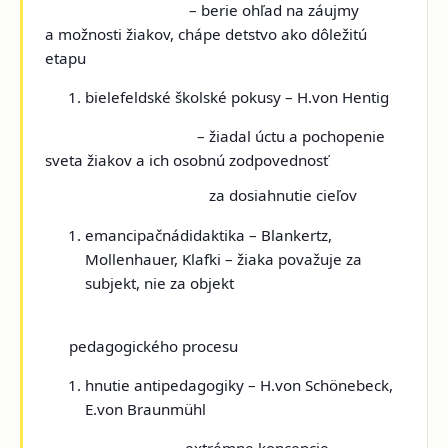
– berie ohľad na záujmy
a možnosti žiakov, chápe detstvo ako dôležitú
etapu
bielefeldské školské pokusy
– H.von Hentig
– žiadal úctu a pochopenie
sveta žiakov a ich osobnú zodpovednosť
za dosiahnutie cieľov
emancipačnádidaktika
– Blankertz,
Mollenhauer, Klafki – žiaka považuje za
subjekt, nie za objekt
pedagogického procesu
hnutie antipedagogiky
– H.von Schönebeck,
E.von Braunmühl