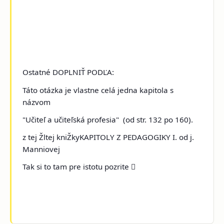
Ostatné DOPLNI
Ť
POD
Ľ
A:
Táto otázka je vlastne celá jedna kapitola s
názvom
"U
č
ite
ľ
a u
č
ite
ľ
ská profesia"
(od str. 132 po 160).
z tej
Ž
ltej kni
Ž
ky
KAPITOLY Z PEDAGOGIKY I.
od
j.
Manniovej
Tak si to tam pre istotu pozrite 