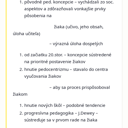
pôvodné ped. koncepcie
– vychádzali zo soc.
aspektov a zdôrazňovali vonkajšie prvky
pôsobenia na
žiaka (učivo, jeho obsah,
úloha učiteľa)
– výrazná úloha dospelých
od začiatku 20.stor.
– koncepcie sústredené
na prioritné postavenie žiakov
hnutie pedocentrizmu
– stavalo do centra
vyučovania žiakov
– aby sa proces prispôsoboval
žiakom
hnutie nových škôl
– podobné tendencie
progresívna pedagogika
– J.Dewey –
sústreďuje sa v prvom rade na žiaka