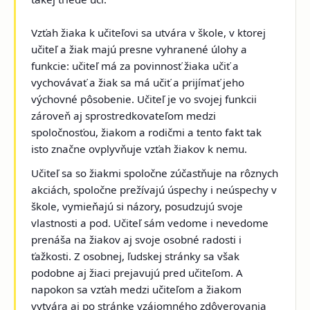
Vzťah žiaka k učiteľovi sa utvára v škole, v ktorej
učiteľ a žiak majú presne vyhranené úlohy a
funkcie: učiteľ má za povinnosť žiaka učiť a
vychovávať a žiak sa má učiť a prijímať jeho
výchovné pôsobenie. Učiteľ je vo svojej funkcii
zároveň aj sprostredkovateľom medzi
spoločnosťou, žiakom a rodičmi a tento fakt tak
isto značne ovplyvňuje vzťah žiakov k nemu.
Učiteľ sa so žiakmi spoločne zúčastňuje na rôznych
akciách, spoločne prežívajú úspechy i neúspechy v
škole, vymieňajú si názory, posudzujú svoje
vlastnosti a pod. Učiteľ sám vedome i nevedome
prenáša na žiakov aj svoje osobné radosti i
ťažkosti. Z osobnej, ľudskej stránky sa však
podobne aj žiaci prejavujú pred učiteľom. A
napokon sa vzťah medzi učiteľom a žiakom
vytvára aj po stránke vzájomného zdôverovania