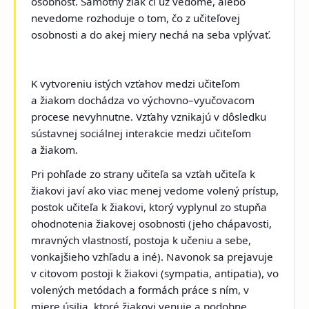
osobnosť. Samotný žiak či už vedome, alebo
nevedome rozhoduje o tom, čo z učiteľovej
osobnosti a do akej miery nechá na seba vplývať.
K vytvoreniu istých vzťahov medzi učiteľom
a žiakom dochádza vo výchovno–vyučovacom
procese nevyhnutne. Vzťahy vznikajú v dôsledku
sústavnej sociálnej interakcie medzi učiteľom
a žiakom.
Pri pohľade zo strany učiteľa sa vzťah učiteľa k
žiakovi javí ako viac menej vedome volený prístup,
postok učiteľa k žiakovi, ktorý vyplynul zo stupňa
ohodnotenia žiakovej osobnosti (jeho chápavosti,
mravných vlastností, postoja k učeniu a sebe,
vonkajšieho vzhľadu a iné). Navonok sa prejavuje
v citovom postoji k žiakovi (sympatia, antipatia), vo
volených metódach a formách práce s ním, v
miere úsilia, ktoré žiakovi venuje a podobne.