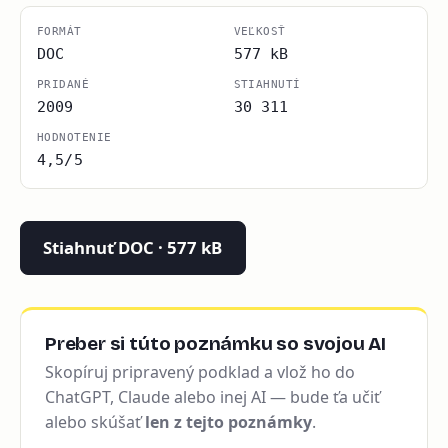
FORMÁT
VEĽKOSŤ
DOC
577 kB
PRIDANÉ
STIAHNUTÍ
2009
30 311
HODNOTENIE
4,5/5
Stiahnuť DOC · 577 kB
Preber si túto poznámku so svojou AI
Skopíruj pripravený podklad a vlož ho do
ChatGPT, Claude alebo inej AI — bude ťa učiť
alebo skúšať
len z tejto poznámky
.