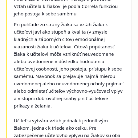
Vzťah učiteľa k žiakovi je podľa Correla funkciou
jeho postoja k sebe samému.
Pri pohľade zo strany žiaka sa vzťah žiaka k
učiteľovi javí ako stupeň a kvalita (v zmysle
kladných a záporných citov) emocionálnej
viazanosti žiaka k učiteľovi. Citová pripútanosť
žiaka k učiteľovi môže vzniknúť neuvedomene
alebo uvedomene v dôsledku hodnotenia
učiteľovej osobnosti, jeho postoja, prístupu k sebe
samému. Navonok sa prejavuje najmä mierou
uvedomenej alebo neuvedomenej ochoty prijímať
alebo odmietať učiteľov výchovno-vyučovací vplyv
a v stupni dobrovoľnej snahy plniť učiteľove
príkazy a želania.
Učiteľ si vytvára vzťah jednak k jednotlivým
žiakom, jednak k triede ako celku. Pre
zabezpečenie učiteľovho vplyvu na žiakov sú oba