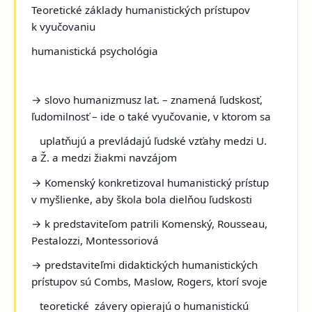
Teoretické základy humanistických prístupov
k vyučovaniu
humanistická psychológia
→ slovo
humanizmus
z lat. – znamená ľudskosť,
ľudomilnosť – ide o také
vyučovanie, v ktorom sa
uplatňujú a prevládajú ľudské vzťahy medzi U.
a Ž. a medzi žiakmi navzájom
→
Komenský
konkretizoval humanistický prístup
v myšlienke,
aby
škola bola dielňou ľudskosti
→ k
predstaviteľom
patrili
Komenský, Rousseau,
Pestalozzi, Montessoriová
→ predstaviteľmi didaktických humanistických
prístupov sú
Combs, Maslow, Rogers
,
ktorí svoje
teoretické závery opierajú o humanistickú