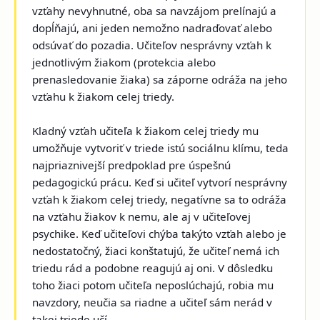
vzťahy nevyhnutné, oba sa navzájom prelínajú a
dopĺňajú, ani jeden nemožno nadraďovať alebo
odsúvať do pozadia. Učiteľov nesprávny vzťah k
jednotlivým žiakom (protekcia alebo
prenasledovanie žiaka) sa záporne odráža na jeho
vzťahu k žiakom celej triedy.
Kladný vzťah učiteľa k žiakom celej triedy mu
umožňuje vytvoriť v triede istú sociálnu klímu, teda
najpriaznivejší predpoklad pre úspešnú
pedagogickú prácu. Keď si učiteľ vytvorí nesprávny
vzťah k žiakom celej triedy, negatívne sa to odráža
na vzťahu žiakov k nemu, ale aj v učiteľovej
psychike. Keď učiteľovi chýba takýto vzťah alebo je
nedostatočný, žiaci konštatujú, že učiteľ nemá ich
triedu rád a podobne reagujú aj oni. V dôsledku
toho žiaci potom učiteľa neposlúchajú, robia mu
navzdory, neučia sa riadne a učiteľ sám nerád v
takej triede učí.