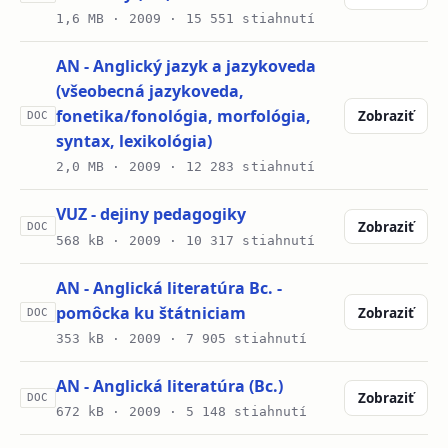
1,6 MB ·
2009
· 15 551 stiahnutí
AN - Anglický jazyk a jazykoveda
(všeobecná jazykoveda,
fonetika/fonológia, morfológia,
Zobraziť
DOC
syntax, lexikológia)
2,0 MB ·
2009
· 12 283 stiahnutí
VUZ - dejiny pedagogiky
Zobraziť
DOC
568 kB ·
2009
· 10 317 stiahnutí
AN - Anglická literatúra Bc. -
pomôcka ku štátniciam
Zobraziť
DOC
353 kB ·
2009
· 7 905 stiahnutí
AN - Anglická literatúra (Bc.)
Zobraziť
DOC
672 kB ·
2009
· 5 148 stiahnutí