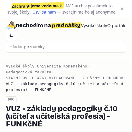
Zachraňujeme vedomosti.
Máš archív poznámok zo
×
svojej školy?
Ozvi sa nám
— zverejníme ho aj anonymne.
prednášky
nechodím na
Vysoké školy
O portáli
Vysoké školy
›
Univerzita Komenského
›
Pedagogická fakulta
›
ŠTÁTNICOVÉ OTÁZKY VYPRACOVANÉ - Z RôZNYCH ODBOROV
›
VUZ - základy pedagogiky č.10 (učiteľ a učiteľská
profesia) - FUNKčNÉ
DOC
VUZ - základy pedagogiky č.10
(učiteľ a učiteľská profesia) -
FUNKčNÉ