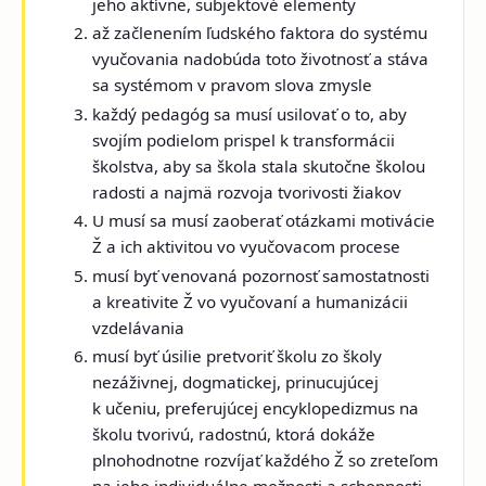
jeho aktívne, subjektové elementy
až začlenením ľudského faktora do systému
vyučovania nadobúda toto životnosť a stáva
sa systémom v pravom slova zmysle
každý pedagóg sa musí usilovať o to, aby
svojím podielom prispel k transformácii
školstva, aby sa škola stala skutočne školou
radosti a najmä rozvoja tvorivosti žiakov
U musí sa musí zaoberať otázkami motivácie
Ž a ich aktivitou vo vyučovacom procese
musí byť venovaná pozornosť samostatnosti
a kreativite Ž vo vyučovaní a humanizácii
vzdelávania
musí byť úsilie pretvoriť školu zo školy
nezáživnej, dogmatickej, prinucujúcej
k učeniu, preferujúcej encyklopedizmus na
školu tvorivú, radostnú, ktorá dokáže
plnohodnotne rozvíjať každého Ž so zreteľom
na jeho individuálne možnosti a schopnosti