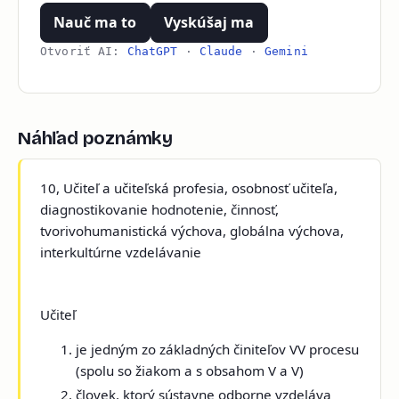
Nauč ma to
Vyskúšaj ma
Otvoriť AI:
ChatGPT
·
Claude
·
Gemini
Náhľad poznámky
10, Učiteľ a učiteľská profesia, osobnosť učiteľa,
diagnostikovanie hodnotenie, činnosť,
tvorivohumanistická výchova, globálna výchova,
interkultúrne vzdelávanie
Učiteľ
je jedným zo základných činiteľov VV procesu
(spolu so žiakom a s obsahom V a V)
človek, ktorý sústavne odborne vzdeláva