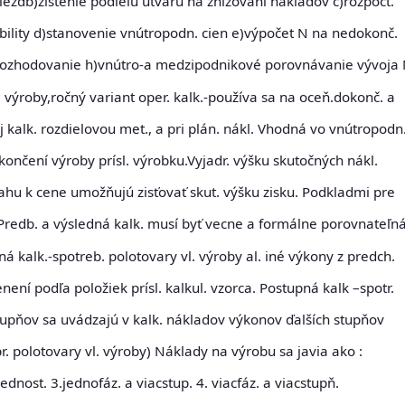
miezdb)zistenie podielu útvaru na znižovaní nákladov c)rozpočt.
bility d)stanovenie vnútropodn. cien e)výpočet N na nedokonč.
rozhodovanie h)vnútro-a medzipodnikové porovnávanie vývoja
 výroby,ročný variant oper. kalk.-používa sa na oceň.dokonč. a
 kalk. rozdielovou met., a pri plán. nákl. Vhodná vo vnútropodn
končení výroby prísl. výrobku.Vyjadr. výšku skutočných nákl.
ahu k cene umožňujú zisťovať skut. výšku zisku. Podkladmi pre
st.Predb. a výsledná kalk. musí byť vecne a formálne porovnateľná
ná kalk
.-spotreb. polotovary vl. výroby al. iné výkony z predch.
není podľa položiek prísl. kalkul. vzorca.
Postupná kalk
–spotr.
 stupňov sa uvádzajú v kalk. nákladov výkonov ďalších stupňov
r. polotovary vl. výroby)
Náklady na výrobu sa javia ako
:
ednost. 3.jednofáz. a viacstup. 4. viacfáz. a viacstupň
.