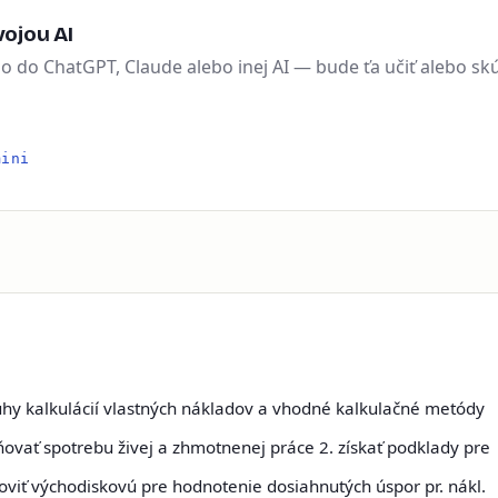
ojou AI
ho do ChatGPT, Claude alebo inej AI — bude ťa učiť alebo sk
mini
uhy kalkulácií vlastných nákladov a vhodné kalkulačné metódy
ňovať spotrebu živej a zhmotnenej práce 2. získať podklady pre
noviť východiskovú pre hodnotenie dosiahnutých úspor pr. nákl.