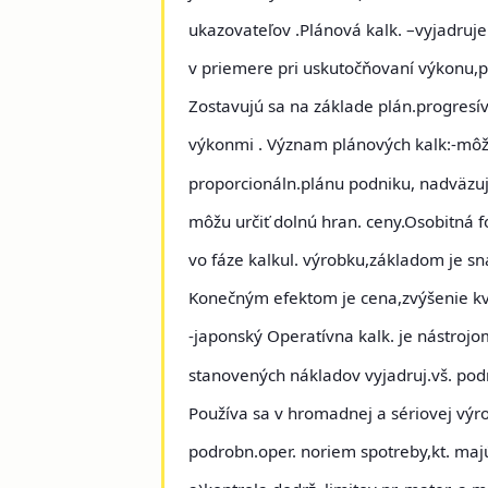
ukazovateľov .
Plánová kalk
. –vyjadruj
v priemere pri uskutočňovaní výkonu,p
Zostavujú sa na základe plán.progresí
výkonmi . Význam plánových kalk:-môžu 
proporcionáln.plánu podniku, nadväzuj
môžu určiť dolnú hran. ceny.Osobitná f
vo fáze kalkul. výrobku,základom je sna
Konečným efektom je cena,zvýšenie kvali
-japonský
Operatívna kalk
. je nástroj
stanovených nákladov vyjadruj.vš. pod
Používa sa v hromadnej a sériovej výro
podrobn.oper. noriem spotreby,kt. maj