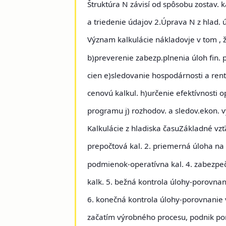
Štruktúra N
závisí od spôsobu zostav. ka
a triedenie údajov 2.Úprava N z hlad. ú
Význam kalkulácie nákladov
je v tom ,
b)preverenie zabezp.plnenia úloh fin. p
cien e)sledovanie hospodárnosti a ren
cenovú kalkul. h)určenie efektívnosti o
programu j) rozhodov. a sledov.ekon. 
Kalkulácie z hladiska času
Základné vz
prepočtová kal. 2. priemerná úloha na
podmienok-operatívna kal. 4. zabezpeč
kalk. 5. bežná kontrola úlohy-porovna
6. konečná kontrola úlohy-porovnanie 
začatím výrobného procesu, podnik pom