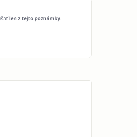
úšať
len z tejto poznámky
.