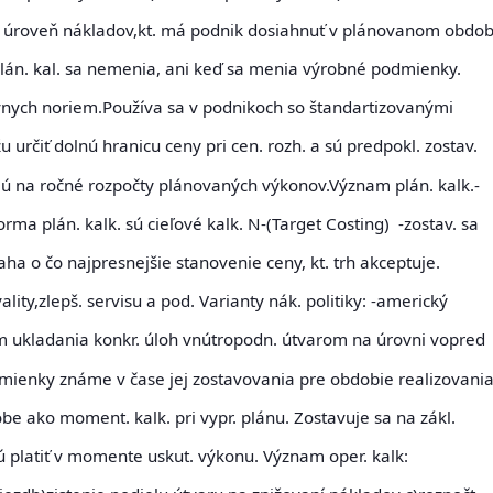
e úroveň nákladov,kt. má podnik dosiahnuť v plánovanom obdob
lán. kal. sa nemenia, ani keď sa menia výrobné podmienky.
vnych noriem.Používa sa v podnikoch so štandartizovanými
určiť dolnú hranicu ceny pri cen. rozh. a sú predpokl. zostav.
ú na ročné rozpočty plánovaných výkonov.Význam plán. kalk.-
orma plán. kalk. sú
cieľové kalk. N-(Target Costing)
-zostav. sa
ha o čo najpresnejšie stanovenie ceny, kt. trh akceptuje.
ty,zlepš. servisu a pod. Varianty nák. politiky: -americký
om ukladania konkr. úloh vnútropodn. útvarom na úrovni vopred
mienky známe v čase jej zostavovania pre obdobie realizovania
be ako moment. kalk. pri vypr. plánu. Zostavuje sa na zákl.
ú platiť v momente uskut. výkonu. Význam oper. kalk: