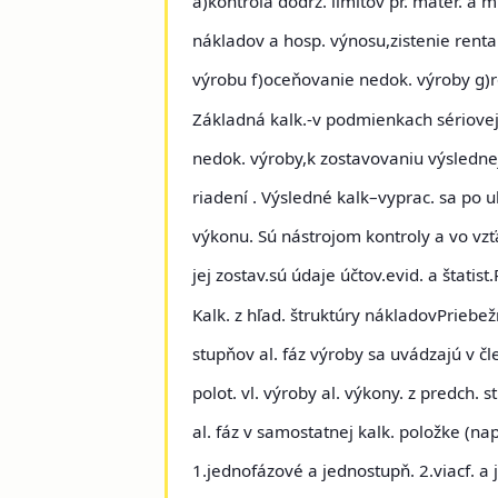
a)kontrola dodrž. limitov pr. mater. a 
nákladov a hosp. výnosu,zistenie renta
výrobu f)oceňovanie nedok. výroby g)
Základná kalk
.-v podmienkach sériovej
nedok. výroby,k zostavovaniu výslednej
riadení .
Výsledné kalk
–vyprac. sa po u
výkonu. Sú nástrojom kontroly a vo vzť
jej zostav.sú údaje účtov.evid. a štati
Kalk. z hľad. štruktúry nákladov
Priebež
stupňov al. fáz výroby sa uvádzajú v čle
polot. vl. výroby al. výkony. z predch.
al. fáz v samostatnej kalk. položke (nap
1.jednofázové a jednostupň. 2.viacf. a j