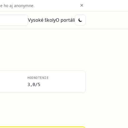
×
e ho aj anonymne.
Vysoké školy
O portáli
HODNOTENIE
3,0/5