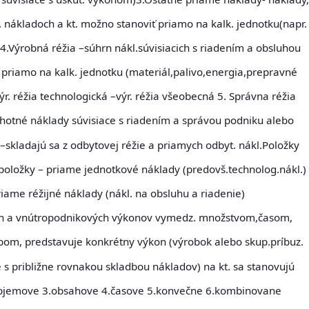
. nákladoch a kt. možno stanoviť priamo na kalk. jednotku(napr.
)
4.Výrobná réžia
–súhrn nákl.súvisiacich s riadením a obsluhou
 priamo na kalk. jednotku (materiál,palivo,energia,prepravné
ýr. réžia technologická –výr. réžia všeobecná
5. Správna réžia
uhotné náklady súvisiace s riadením a správou podniku alebo
–skladajú sa z odbytovej réžie a priamych odbyt. nákl.
Položky
položky
– priame jednotkové náklady (predovš.technolog.nákl.)
ame réžijné náklady (nákl. na obsluhu a riadenie)
h a vnútropodnikových výkonov vymedz. množstvom,časom,
bom, predstavuje konkrétny výkon (výrobok alebo skup.príbuz.
e s približne rovnakou skladbou nákladov) na kt. sa stanovujú
.objemove 3.obsahove 4.časove 5.konvečne 6.kombinovane