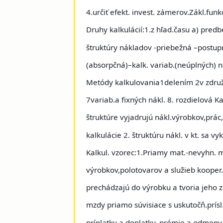
4.určiť efekt. invest. zámerov.
Zákl.funk
Druhy kalkulácií
:
1.z hľad.času
a) predb
štruktúry nákladov
-priebežná –postu
(absorpčná)–kalk. variab.(neúplných) 
Metódy kalkulovania
1delením 2v zdru
7variab.a fixných nákl. 8. rozdielová
Ka
štruktúre vyjadrujú nákl.výrobkov,prác,
kalkulácie 2. štruktúru nákl. v kt. sa v
Kalkul. vzorec
:
1.Priamy mat.-
nevyhn. m
výrobkov,polotovarov a služieb kooper
prechádzajú do výrobku a tvoria jeho 
mzdy priamo súvisiace s uskutočň.prís
príplatky a doplatky, prémie a odmeny