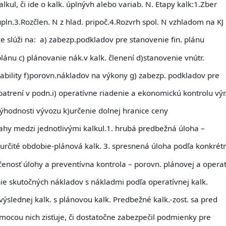
lkul, či ide o kalk. úplnývh alebo variab. N. Etapy kalk:1.Zber
pln.3.Rozčlen. N z hlad. pripoč.4.Rozvrh spol. N vzhladom na KJ
 že slúži na: a) zabezp.podkladov pre stanovenie fin. plánu
lánu c) plánovanie nák.v kalk. členení d)stanovenie vnútr.
tability f)porovn.nákladov na výkony g) zabezp. podkladov pre
patrení v podn.i) operatívne riadenie a ekonomickú kontrolu výr
výhodnosti vývozu k)určenie dolnej hranice ceny
ťahy
medzi jednotlivými kalkul.1. hrubá predbežná úloha –
 určité obdobie-plánová kalk. 3. spresnená úloha podľa konkrét
enosť úlohy a preventívna kontrola – porovn. plánovej a operat
nie skutočných nákladov s nákladmi podľa operatívnej kalk.
výslednej kalk. s plánovou kalk.
Predbežné kalk
.-zost. sa pred
ocou nich zisťuje, či dostatočne zabezpečil podmienky pre