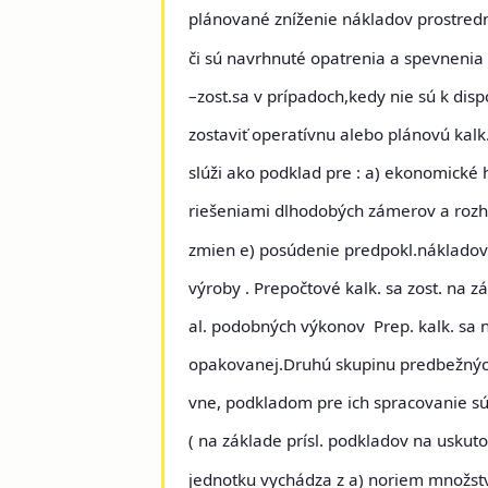
plánované zníženie nákladov prostredn
či sú navrhnuté opatrenia a spevnenia
–zost.sa v prípadoch,kedy nie sú k disp
zostaviť operatívnu alebo plánovú kalk
slúži ako podklad pre : a) ekonomické
riešeniami dlhodobých zámerov a rozh
zmien e) posúdenie predpokl.nákladov
výroby . Prepočtové kalk. sa zost. na 
al. podobných výkonov Prep. kalk. sa 
opakovanej.Druhú skupinu predbežných
vne, podkladom pre ich spracovanie s
( na základe prísl. podkladov na usku
jednotku vychádza z a) noriem množst