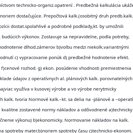
íctvom technicko-organiz.opatrení . Predbežná kalkulácia ukáž
 noriem dostačujúce.
Prepočtová kalk
.(osobitný druh predb.kalk.
ozícii dostat.spolahlivé a podrobné podklady,kt. by umožnili
. budúcich výkonov. Zostavuje sa nepravidelne, podla potreby,
 hodnotenie dlhod.zámerov b)volbu medzi niekolk.variantnými
odnutí c) vypracovanie ponúk d) predbežné hodnotenie efekt.
 f)cenové rozhod. g) ekon. posúdenie vhodnosti premiestnenia
základe údajov z operatívnych al. plánových kalk. porovnatelných
najviac využíva v kusovej výrobe a vo výrobe nerytmicky
 kalk. tvoria
Normové kalk
.–kt. sa delia na -plánové a –operat
ú kvalitne zostavené normy nákladov a odôvodnené a)technicky
točnenie výkonu) b)ekonomicky. Normovanie nákladov na kalk.
va spotreby mater.b)noriem spotreby času c)technicko-ekonom.