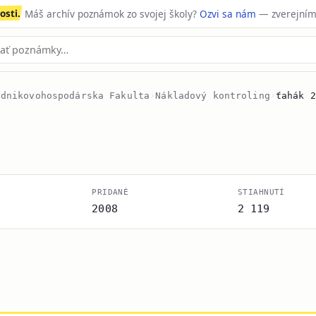
sti.
Máš archív poznámok zo svojej školy?
Ozvi sa nám
— zverejním
odnikovohospodárska Fakulta
›
Nákladový kontroling
›
ťahák 2
PRIDANÉ
STIAHNUTÍ
2008
2 119