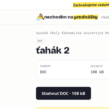
Zachraňujeme vedomo
prednášky
nechodím na
Vysoké školy
›
Ekonomická univerzita
›
P
DOC
ťahák 2
FORMÁT
VEĽKOSŤ
DOC
108 kB
Stiahnuť DOC · 108 kB