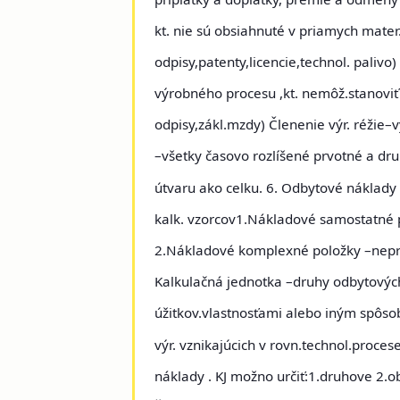
kt. nie sú obsiahnuté v priamych mater
odpisy,patenty,licencie,technol. palivo
výrobného procesu ,kt. nemôž.stanoviť
odpisy,zákl.mzdy) Členenie výr. réžie–v
–všetky časovo rozlíšené prvotné a dr
útvaru ako celku.
6. Odbytové náklady
kalk. vzorcov
1.Nákladové samostatné 
2.Nákladové komplexné položky
–nepri
Kalkulačná jednotka
–druhy odbytovýc
úžitkov.vlastnosťami alebo iným spôso
výr. vznikajúcich v rovn.technol.proces
náklady . KJ možno určiť:1.druhove 2