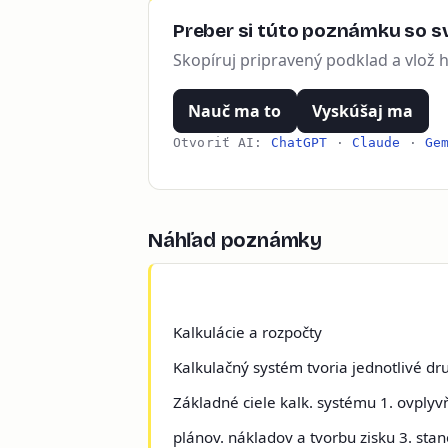
Preber si túto poznámku so sv
Skopíruj pripravený podklad a vlož 
Nauč ma to
Vyskúšaj ma
Otvoriť AI:
ChatGPT
·
Claude
·
Ge
Náhľad poznámky
Kalkulácie a rozpočty
Kalkulačný systém
tvoria
jednotlivé dr
Základné ciele kalk. systému
1. ovplyv
plánov. nákladov a tvorbu zisku 3. sta