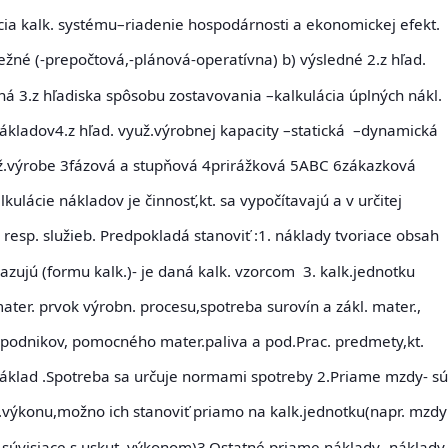
cia kalk. systému
–riadenie hospodárnosti a ekonomickej efekt.
ežné (-prepočtová,-plánová-operatívna) b) výsledné
2.z hľad.
pná
3.z hľadiska spôsobu zostavovania
–kalkulácia úplných nákl.
nákladov
4.z hľad. využ.výrobnej kapacity
–statická –dynamická
ž.výrobe 3fázová a stupňová 4prirážková 5ABC 6zákazková
lkulácie nákladov
je činnosť,kt. sa vypočítavajú a v určitej
 resp. služieb.
Predpokladá stanoviť
:1. náklady tvoriace obsah
ykazujú (formu kalk.)- je daná kalk. vzorcom 3. kalk.jednotku
ater. prvok výrobn. procesu,spotreba surovín a zákl. mater.,
.podnikov, pomocného mater.paliva a pod.Prac. predmety,kt.
základ .Spotreba sa určuje normami spotreby
2.Priame mzdy
- s
l.výkonu,možno ich stanoviť priamo na kalk.jednotku(napr. mzdy
 súvisiace s uskut. výkonom)
3.Ostatné priame náklady
- náklady