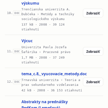
výskumu
Trenčianska univerzita A.
Zobraziť
10.
DOC
Dubčeka › Metódy a techniky
sociologického výskumu
137 kB ·
2008
· 39 124
stiahnutí
Výcuc
Univerzita Pavla Jozefa
Zobraziť
11.
DOC
Šafárika › Pracovné právo
1,7 MB ·
2008
· 37 249
stiahnutí
tema_c.8,_vyucovacie_metody.doc
Trnavská univerzita › Teoria a
Zobraziť
12.
DOC
prax sekundarneho vzdelavania
42 kB ·
2008
· 36 153 stiahnutí
Abstrakty na prednášky
PedKom (Lemešová)