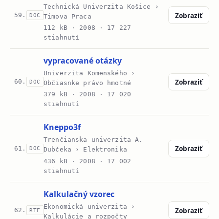
Technická Univerzita Košice ›
Zobraziť
59.
DOC
Timova Praca
112 kB ·
2008
· 17 227
stiahnutí
vypracované otázky
Univerzita Komenského ›
Zobraziť
60.
DOC
Občiasnke právo hmotné
379 kB ·
2008
· 17 020
stiahnutí
Kneppo3f
Trenčianska univerzita A.
Zobraziť
61.
DOC
Dubčeka › Elektronika
436 kB ·
2008
· 17 002
stiahnutí
Kalkulačný vzorec
Ekonomická univerzita ›
Zobraziť
62.
RTF
Kalkulácie a rozpočty