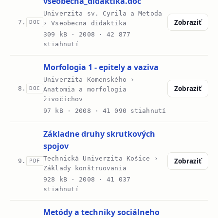
vseobecna_didaktika.doc
Univerzita sv. Cyrila a Metoda
Zobraziť
7.
DOC
› Vseobecna didaktika
309 kB ·
2008
· 42 877
stiahnutí
Morfologia 1 - epitely a vaziva
Univerzita Komenského ›
Zobraziť
8.
DOC
Anatomia a morfologia
živočíchov
97 kB ·
2008
· 41 090 stiahnutí
Základne druhy skrutkových
spojov
Technická Univerzita Košice ›
Zobraziť
9.
PDF
Základy konštruovania
928 kB ·
2008
· 41 037
stiahnutí
Metódy a techniky sociálneho