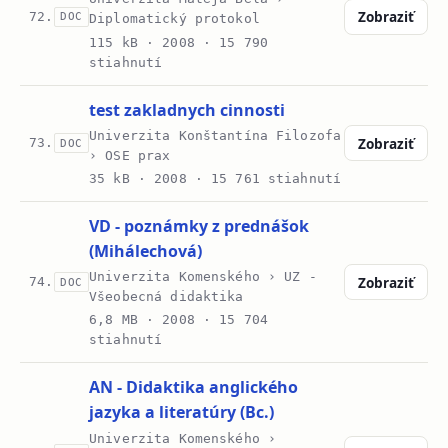
Zobraziť
72.
DOC
Diplomatický protokol
115 kB ·
2008
· 15 790
stiahnutí
test zakladnych cinnosti
Univerzita Konštantína Filozofa
Zobraziť
73.
DOC
› OSE prax
35 kB ·
2008
· 15 761 stiahnutí
VD - poznámky z prednášok
(Mihálechová)
Univerzita Komenského › UZ -
Zobraziť
74.
DOC
Všeobecná didaktika
6,8 MB ·
2008
· 15 704
stiahnutí
AN - Didaktika anglického
jazyka a literatúry (Bc.)
Univerzita Komenského ›