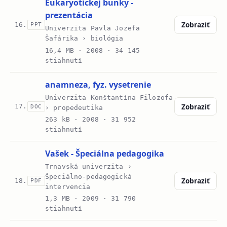
Eukaryotickej bunky -
prezentácia
Zobraziť
16.
PPT
Univerzita Pavla Jozefa
Šafárika › biológia
16,4 MB ·
2008
· 34 145
stiahnutí
anamneza, fyz. vysetrenie
Univerzita Konštantína Filozofa
Zobraziť
17.
DOC
› propedeutika
263 kB ·
2008
· 31 952
stiahnutí
Vašek - Špeciálna pedagogika
Trnavská univerzita ›
Špeciálno-pedagogická
Zobraziť
18.
PDF
intervencia
1,3 MB ·
2009
· 31 790
stiahnutí