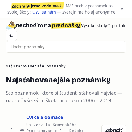
Zachraňujeme vedomosti.
Máš archív poznámok zo
×
svojej školy?
Ozvi sa nám
— zverejníme ho aj anonymne.
prednášky
nechodím na
Vysoké školy
O portáli
Najsťahovanejšie poznámky
Najsťahovanejšie poznámky
Sto poznámok, ktoré si študenti sťahovali najviac —
naprieč všetkými školami a rokmi 2006 – 2019.
Cvika a domace
Univerzita Komenského ›
Zobraziť
1.
RAR
Programovanie 1 - Delphi