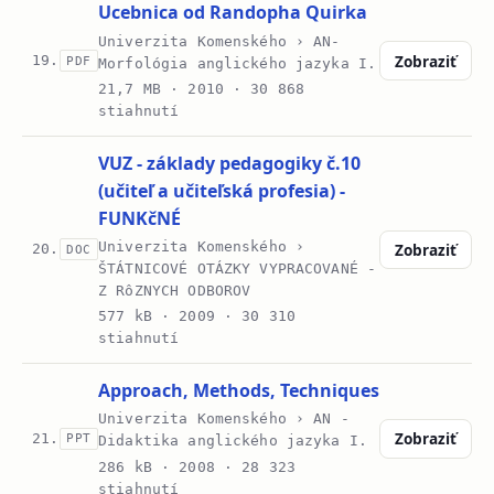
Ucebnica od Randopha Quirka
Univerzita Komenského › AN-
Zobraziť
19.
PDF
Morfológia anglického jazyka I.
21,7 MB ·
2010
· 30 868
stiahnutí
VUZ - základy pedagogiky č.10
(učiteľ a učiteľská profesia) -
FUNKčNÉ
Univerzita Komenského ›
Zobraziť
20.
DOC
ŠTÁTNICOVÉ OTÁZKY VYPRACOVANÉ -
Z RôZNYCH ODBOROV
577 kB ·
2009
· 30 310
stiahnutí
Approach, Methods, Techniques
Univerzita Komenského › AN -
Zobraziť
21.
PPT
Didaktika anglického jazyka I.
286 kB ·
2008
· 28 323
stiahnutí