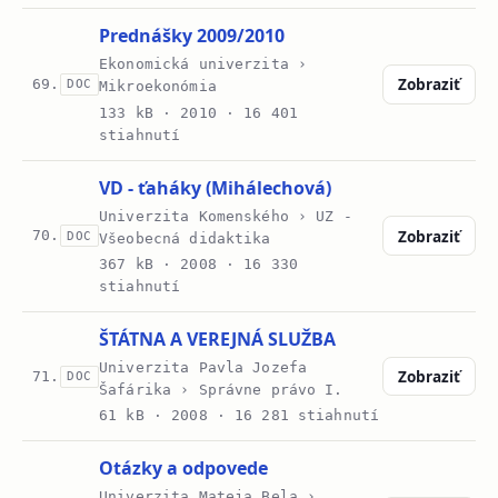
Prednášky 2009/2010
Ekonomická univerzita ›
Zobraziť
69.
DOC
Mikroekonómia
133 kB ·
2010
· 16 401
stiahnutí
VD - ťaháky (Mihálechová)
Univerzita Komenského › UZ -
Zobraziť
70.
DOC
Všeobecná didaktika
367 kB ·
2008
· 16 330
stiahnutí
ŠTÁTNA A VEREJNÁ SLUŽBA
Univerzita Pavla Jozefa
Zobraziť
71.
DOC
Šafárika › Správne právo I.
61 kB ·
2008
· 16 281 stiahnutí
Otázky a odpovede
Univerzita Mateja Bela ›