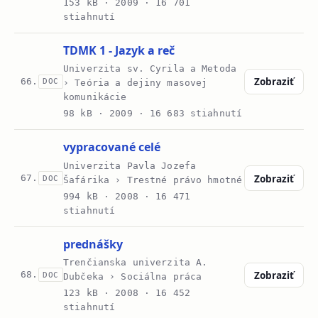
153 kB ·
2009
· 16 701
stiahnutí
TDMK 1 - Jazyk a reč
Univerzita sv. Cyrila a Metoda
Zobraziť
66.
DOC
› Teória a dejiny masovej
komunikácie
98 kB ·
2009
· 16 683 stiahnutí
vypracované celé
Univerzita Pavla Jozefa
Zobraziť
67.
DOC
Šafárika › Trestné právo hmotné
994 kB ·
2008
· 16 471
stiahnutí
prednášky
Trenčianska univerzita A.
Zobraziť
68.
DOC
Dubčeka › Sociálna práca
123 kB ·
2008
· 16 452
stiahnutí