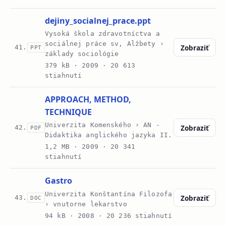
dejiny_socialnej_prace.ppt
Vysoká škola zdravotníctva a
sociálnej práce sv, Alžbety ›
Zobraziť
41.
PPT
základy sociológie
379 kB ·
2009
· 20 613
stiahnutí
APPROACH, METHOD,
TECHNIQUE
Univerzita Komenského › AN -
Zobraziť
42.
PDF
Didaktika anglického jazyka II.
1,2 MB ·
2009
· 20 341
stiahnutí
Gastro
Univerzita Konštantína Filozofa
Zobraziť
43.
DOC
› vnutorne lekarstvo
94 kB ·
2008
· 20 236 stiahnutí