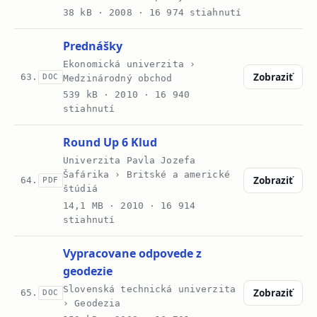
38 kB ·
2008
· 16 974 stiahnutí
Prednášky
Ekonomická univerzita ›
Zobraziť
63.
DOC
Medzinárodný obchod
539 kB ·
2010
· 16 940
stiahnutí
Round Up 6 Klud
Univerzita Pavla Jozefa
Šafárika › Britské a americké
Zobraziť
64.
PDF
štúdiá
14,1 MB ·
2010
· 16 914
stiahnutí
Vypracovane odpovede z
geodezie
Slovenská technická univerzita
Zobraziť
65.
DOC
› Geodezia