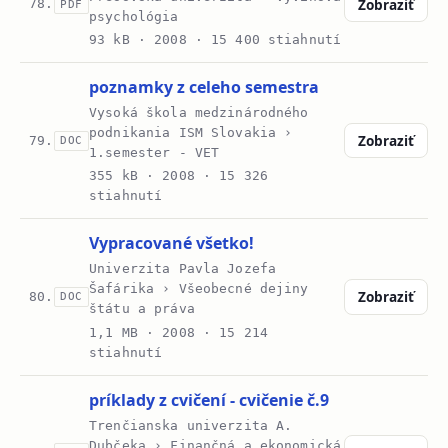
Zobraziť
78.
PDF
psychológia
93 kB ·
2008
· 15 400 stiahnutí
poznamky z celeho semestra
Vysoká škola medzinárodného
podnikania ISM Slovakia ›
Zobraziť
79.
DOC
1.semester - VET
355 kB ·
2008
· 15 326
stiahnutí
Vypracované všetko!
Univerzita Pavla Jozefa
Šafárika › Všeobecné dejiny
Zobraziť
80.
DOC
štátu a práva
1,1 MB ·
2008
· 15 214
stiahnutí
príklady z cvičení - cvičenie č.9
Trenčianska univerzita A.
Dubčeka › Finančná a ekonomická