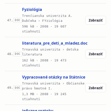
Fyziológia
Trenčianska univerzita A.
Zobraziť
47.
DOC
Dubčeka › FYziológia
596 kB ·
2008
· 19 607
stiahnutí
literatura_pre_deti_a_mladez.doc
Trnavská univerzita › detska
Zobraziť
48.
DOC
literatura
162 kB ·
2008
· 19 473
stiahnutí
Vypracované otázky na štátnice
Trnavská univerzita › Občianske
Zobraziť
49.
DOC
právo hmotné I.
1,3 MB ·
2008
· 19 245
stiahnutí
infuzne roztoky