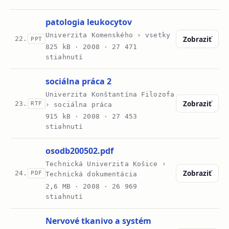
patologia leukocytov
Univerzita Komenského › vsetky
Zobraziť
22.
PPT
825 kB ·
2008
· 27 471
stiahnutí
sociálna práca 2
Univerzita Konštantína Filozofa
Zobraziť
23.
RTF
› sociálna práca
915 kB ·
2008
· 27 453
stiahnutí
osodb200502.pdf
Technická Univerzita Košice ›
Zobraziť
24.
PDF
Technická dokumentácia
2,6 MB ·
2008
· 26 969
stiahnutí
Nervové tkanivo a systém