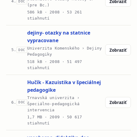
Zobraziť
4.
DOC
(pre Bc.)
586 kB ·
2008
· 53 261
stiahnutí
dejiny- otazky na statnice
vypracovane
Univerzita Komenského › Dejiny
Zobraziť
5.
DOC
Pedagogiky
518 kB ·
2008
· 51 497
stiahnutí
Hučík - Kazuistika v špeciálnej
pedagogike
Trnavská univerzita ›
Zobraziť
6.
DOC
Špeciálno-pedagogická
intervencia
1,7 MB ·
2009
· 50 617
stiahnutí