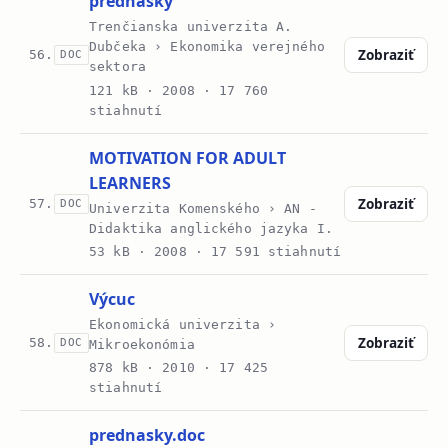
prednášky
Trenčianska univerzita A.
Dubčeka › Ekonomika verejného
Zobraziť
56.
DOC
sektora
121 kB ·
2008
· 17 760
stiahnutí
MOTIVATION FOR ADULT
LEARNERS
Zobraziť
57.
DOC
Univerzita Komenského › AN -
Didaktika anglického jazyka I.
53 kB ·
2008
· 17 591 stiahnutí
Výcuc
Ekonomická univerzita ›
Zobraziť
58.
DOC
Mikroekonómia
878 kB ·
2010
· 17 425
stiahnutí
prednasky.doc