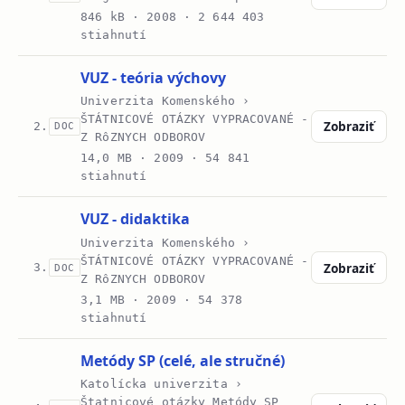
846 kB ·
2008
· 2 644 403
stiahnutí
VUZ - teória výchovy
Univerzita Komenského ›
ŠTÁTNICOVÉ OTÁZKY VYPRACOVANÉ -
Zobraziť
2.
DOC
Z RôZNYCH ODBOROV
14,0 MB ·
2009
· 54 841
stiahnutí
VUZ - didaktika
Univerzita Komenského ›
ŠTÁTNICOVÉ OTÁZKY VYPRACOVANÉ -
Zobraziť
3.
DOC
Z RôZNYCH ODBOROV
3,1 MB ·
2009
· 54 378
stiahnutí
Metódy SP (celé, ale stručné)
Katolícka univerzita ›
Štatnicové otázky Metódy SP