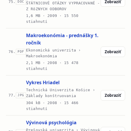
Zobraziť
75.
DOC
ŠTÁTNICOVÉ OTÁZKY VYPRACOVANÉ -
Z RôZNYCH ODBOROV
1,6 MB ·
2009
· 15 550
stiahnutí
Makroekonómia - prednášky 1.
ročník
Ekonomická univerzita ›
Zobraziť
76.
PDF
Makroekonómia
2,1 MB ·
2008
· 15 478
stiahnutí
Vykres Hriadel
Technická Univerzita Košice ›
Zobraziť
77.
JPG
Základy konštruovania
304 kB ·
2008
· 15 466
stiahnutí
Vývinová psychológia
Prešovská univerzita › Vývinová