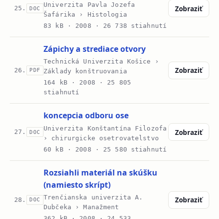
Univerzita Pavla Jozefa
Zobraziť
25.
DOC
Šafárika › Histologia
83 kB ·
2008
· 26 738 stiahnutí
Zápichy a strediace otvory
Technická Univerzita Košice ›
Zobraziť
26.
PDF
Základy konštruovania
164 kB ·
2008
· 25 805
stiahnutí
koncepcia odboru ose
Univerzita Konštantína Filozofa
Zobraziť
27.
DOC
› chirurgicke osetrovatelstvo
60 kB ·
2008
· 25 580 stiahnutí
Rozsiahli materiál na skúšku
(namiesto skrípt)
Trenčianska univerzita A.
Zobraziť
28.
DOC
Dubčeka › Manažment
362 kB ·
2008
· 24 533