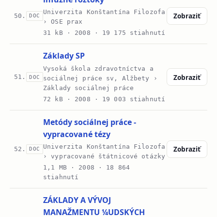
Univerzita Konštantína Filozofa
Zobraziť
50.
DOC
› OSE prax
31 kB ·
2008
· 19 175 stiahnutí
Základy SP
Vysoká škola zdravotníctva a
Zobraziť
51.
DOC
sociálnej práce sv, Alžbety ›
Základy sociálnej práce
72 kB ·
2008
· 19 003 stiahnutí
Metódy sociálnej práce -
vypracované tézy
Univerzita Konštantína Filozofa
Zobraziť
52.
DOC
› vypracované štátnicové otázky
1,1 MB ·
2008
· 18 864
stiahnutí
ZÁKLADY A VÝVOJ
MANAŽMENTU ¼UDSKÝCH