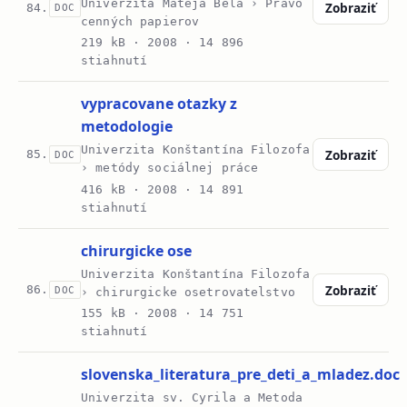
Univerzita Mateja Bela › Právo
Zobraziť
84.
DOC
cenných papierov
219 kB ·
2008
· 14 896
stiahnutí
vypracovane otazky z
metodologie
Univerzita Konštantína Filozofa
Zobraziť
85.
DOC
› metódy sociálnej práce
416 kB ·
2008
· 14 891
stiahnutí
chirurgicke ose
Univerzita Konštantína Filozofa
Zobraziť
86.
DOC
› chirurgicke osetrovatelstvo
155 kB ·
2008
· 14 751
stiahnutí
slovenska_literatura_pre_deti_a_mladez.doc
Univerzita sv. Cyrila a Metoda