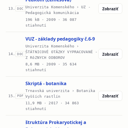
Univerzita Komenského › UZ -
Zobraziť
13.
DOC
Pedagogická komunikácia
196 kB ·
2009
· 36 087
stiahnutí
VUZ - základy pedagogiky č.6-9
Univerzita Komenského ›
ŠTÁTNICOVÉ OTÁZKY VYPRACOVANÉ -
Zobraziť
14.
DOC
Z RôZNYCH ODBOROV
8,6 MB ·
2009
· 35 634
stiahnutí
Skriptá - botanika
Trnavská univerzita › Botanika
Zobraziť
15.
PDF
Vyšších rastlín
11,9 MB ·
2017
· 34 863
stiahnutí
štruktúra Prokaryotickej a