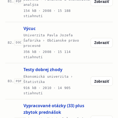
Zobraziť
81.
PDF
analýza
154 kB ·
2008
· 15 188
stiahnutí
Výcuc
Univerzita Pavla Jozefa
Šafárika › Občianske právo
Zobraziť
82.
DOC
procesné
356 kB ·
2008
· 15 114
stiahnutí
Testy dobrej zhody
Ekonomická univerzita ›
Zobraziť
83.
PDF
Štatistika
916 kB ·
2010
· 14 905
stiahnutí
Vypracované otázky (33) plus
zbytok prednášok