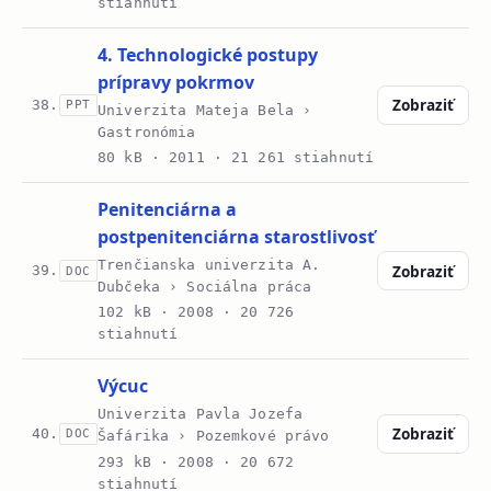
stiahnutí
4. Technologické postupy
prípravy pokrmov
Zobraziť
38.
PPT
Univerzita Mateja Bela ›
Gastronómia
80 kB ·
2011
· 21 261 stiahnutí
Penitenciárna a
postpenitenciárna starostlivosť
Trenčianska univerzita A.
Zobraziť
39.
DOC
Dubčeka › Sociálna práca
102 kB ·
2008
· 20 726
stiahnutí
Výcuc
Univerzita Pavla Jozefa
Zobraziť
40.
DOC
Šafárika › Pozemkové právo
293 kB ·
2008
· 20 672
stiahnutí