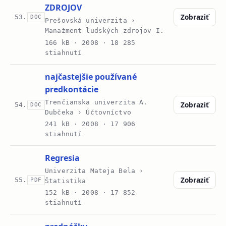
ZDROJOV
Zobraziť
53.
DOC
Prešovská univerzita ›
Manažment ľudských zdrojov I.
166 kB ·
2008
· 18 285
stiahnutí
najčastejšie používané
predkontácie
Trenčianska univerzita A.
Zobraziť
54.
DOC
Dubčeka › Účtovníctvo
241 kB ·
2008
· 17 906
stiahnutí
Regresia
Univerzita Mateja Bela ›
Zobraziť
55.
PDF
Štatistika
152 kB ·
2008
· 17 852
stiahnutí