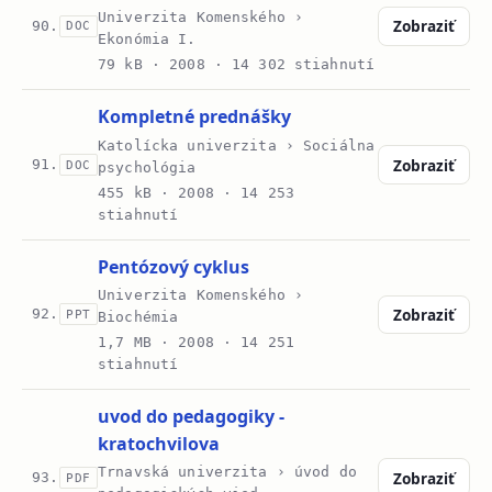
Univerzita Komenského ›
Zobraziť
90.
DOC
Ekonómia I.
79 kB ·
2008
· 14 302 stiahnutí
Kompletné prednášky
Katolícka univerzita › Sociálna
Zobraziť
91.
DOC
psychológia
455 kB ·
2008
· 14 253
stiahnutí
Pentózový cyklus
Univerzita Komenského ›
Zobraziť
92.
PPT
Biochémia
1,7 MB ·
2008
· 14 251
stiahnutí
uvod do pedagogiky -
kratochvilova
Trnavská univerzita › úvod do
Zobraziť
93.
PDF