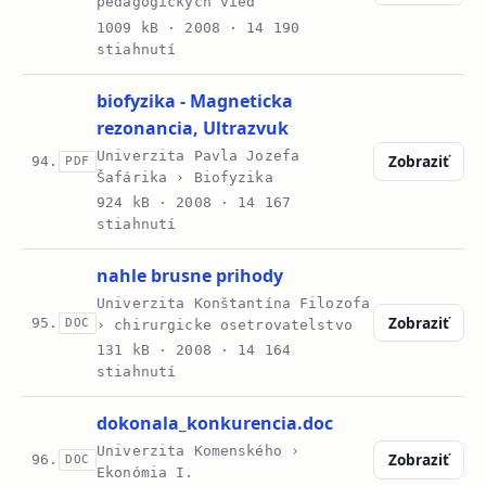
pedagogických vied
1009 kB ·
2008
· 14 190
stiahnutí
biofyzika - Magneticka
rezonancia, Ultrazvuk
Univerzita Pavla Jozefa
Zobraziť
94.
PDF
Šafárika › Biofyzika
924 kB ·
2008
· 14 167
stiahnutí
nahle brusne prihody
Univerzita Konštantína Filozofa
Zobraziť
95.
DOC
› chirurgicke osetrovatelstvo
131 kB ·
2008
· 14 164
stiahnutí
dokonala_konkurencia.doc
Univerzita Komenského ›
Zobraziť
96.
DOC
Ekonómia I.