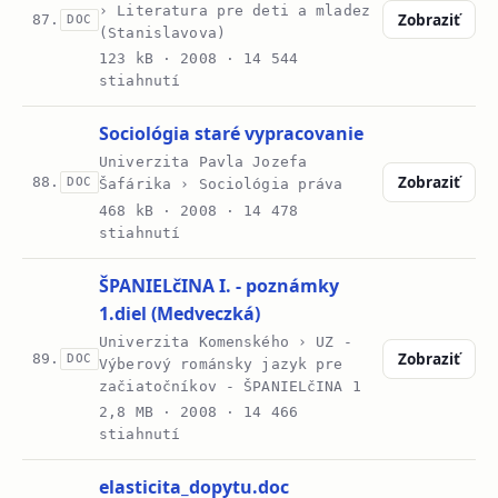
› Literatura pre deti a mladez
Zobraziť
87.
DOC
(Stanislavova)
123 kB ·
2008
· 14 544
stiahnutí
Sociológia staré vypracovanie
Univerzita Pavla Jozefa
Zobraziť
88.
DOC
Šafárika › Sociológia práva
468 kB ·
2008
· 14 478
stiahnutí
ŠPANIELčINA I. - poznámky
1.diel (Medveczká)
Univerzita Komenského › UZ -
Zobraziť
89.
DOC
Výberový románsky jazyk pre
začiatočníkov - ŠPANIELčINA 1
2,8 MB ·
2008
· 14 466
stiahnutí
elasticita_dopytu.doc