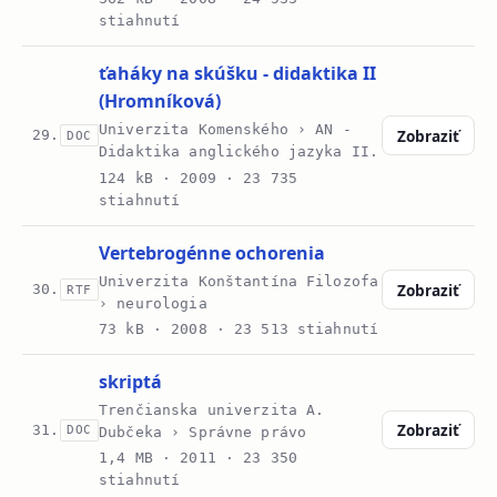
stiahnutí
ťaháky na skúšku - didaktika II
(Hromníková)
Univerzita Komenského › AN -
Zobraziť
29.
DOC
Didaktika anglického jazyka II.
124 kB ·
2009
· 23 735
stiahnutí
Vertebrogénne ochorenia
Univerzita Konštantína Filozofa
Zobraziť
30.
RTF
› neurologia
73 kB ·
2008
· 23 513 stiahnutí
skriptá
Trenčianska univerzita A.
Zobraziť
31.
DOC
Dubčeka › Správne právo
1,4 MB ·
2011
· 23 350
stiahnutí