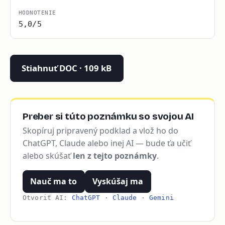
HODNOTENIE
5,0/5
Stiahnuť DOC · 109 kB
Preber si túto poznámku so svojou AI
Skopíruj pripravený podklad a vlož ho do
ChatGPT, Claude alebo inej AI — bude ťa učiť
alebo skúšať
len z tejto poznámky
.
Nauč ma to
Vyskúšaj ma
Otvoriť AI:
ChatGPT
·
Claude
·
Gemini