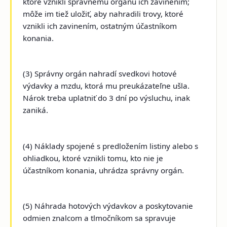
ktoré vznikli správnemu orgánu ich zavinením;
môže im tiež uložiť, aby nahradili trovy, ktoré
vznikli ich zavinením, ostatným účastníkom
konania.
(3) Správny orgán nahradí svedkovi hotové
výdavky a mzdu, ktorá mu preukázateľne ušla.
Nárok treba uplatniť do 3 dní po výsluchu, inak
zaniká.
(4) Náklady spojené s predložením listiny alebo s
ohliadkou, ktoré vznikli tomu, kto nie je
účastníkom konania, uhrádza správny orgán.
(5) Náhrada hotových výdavkov a poskytovanie
odmien znalcom a tlmočníkom sa spravuje