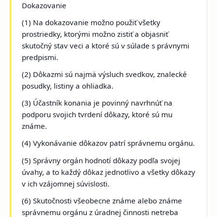
Dokazovanie
(1) Na dokazovanie možno použiť všetky
prostriedky, ktorými možno zistiť a objasniť
skutočný stav veci a ktoré sú v súlade s právnymi
predpismi.
(2) Dôkazmi sú najmä výsluch svedkov, znalecké
posudky, listiny a ohliadka.
(3) Účastník konania je povinný navrhnúť na
podporu svojich tvrdení dôkazy, ktoré sú mu
známe.
(4) Vykonávanie dôkazov patrí správnemu orgánu.
(5) Správny orgán hodnotí dôkazy podľa svojej
úvahy, a to každý dôkaz jednotlivo a všetky dôkazy
v ich vzájomnej súvislosti.
(6) Skutočnosti všeobecne známe alebo známe
správnemu orgánu z úradnej činnosti netreba