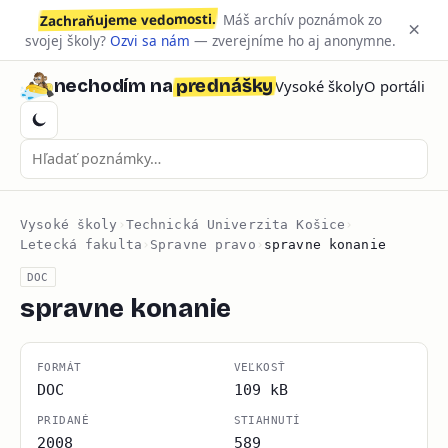
Zachraňujeme vedomosti.
Máš archív poznámok zo
×
svojej školy?
Ozvi sa nám
— zverejníme ho aj anonymne.
prednášky
nechodím na
Vysoké školy
O portáli
Vysoké školy
›
Technická Univerzita Košice
›
Letecká fakulta
›
Spravne pravo
›
spravne konanie
DOC
spravne konanie
FORMÁT
VEĽKOSŤ
DOC
109 kB
PRIDANÉ
STIAHNUTÍ
2008
589