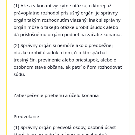
(1) Ak sa v konaní vyskytne otázka, o ktorej už
právoplatne rozhodol príslušný orgán, je správny
orgán takým rozhodnutím viazaný; inak si správny
orgán môže o takejto otázke urobiť úsudok alebo
dá príslušnému orgánu podnet na začatie konania.
(2) Správny orgán si nemôže ako o predbežnej
otázke urobiť úsudok o tom, či a kto spáchal
trestný čin, previnenie alebo priestupok, alebo o
osobnom stave občana, ak patrí o ňom rozhodovať
súdu.
Zabezpečenie priebehu a účelu konania
Predvolanie
(1) Správny orgán predvolá osoby, osobná účasť
ktorých pri prejednávaní veci je nevyhnutná.