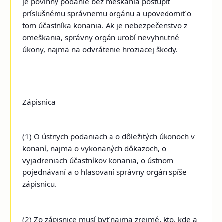
je povinný podanie bez meškania postúpiť
príslušnému správnemu orgánu a upovedomiť o
tom účastníka konania. Ak je nebezpečenstvo z
omeškania, správny orgán urobí nevyhnutné
úkony, najmä na odvrátenie hroziacej škody.
Zápisnica
(1) O ústnych podaniach a o dôležitých úkonoch v
konaní, najmä o vykonaných dôkazoch, o
vyjadreniach účastníkov konania, o ústnom
pojednávaní a o hlasovaní správny orgán spíše
zápisnicu.
(2) Zo zápisnice musí byť najmä zrejmé, kto, kde a