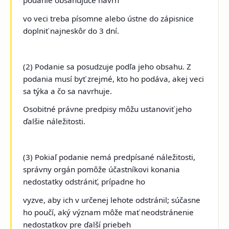
podanie obsahujúce návrh
vo veci treba písomne alebo ústne do zápisnice
doplniť najneskôr do 3 dní.
(2) Podanie sa posudzuje podľa jeho obsahu. Z
podania musí byť zrejmé, kto ho podáva, akej veci
sa týka a čo sa navrhuje.
Osobitné právne predpisy môžu ustanoviť jeho
ďalšie náležitosti.
(3) Pokiaľ podanie nemá predpísané náležitosti,
správny orgán pomôže účastníkovi konania
nedostatky odstrániť, prípadne ho
vyzve, aby ich v určenej lehote odstránil; súčasne
ho poučí, aký význam môže mať neodstránenie
nedostatkov pre ďalší priebeh