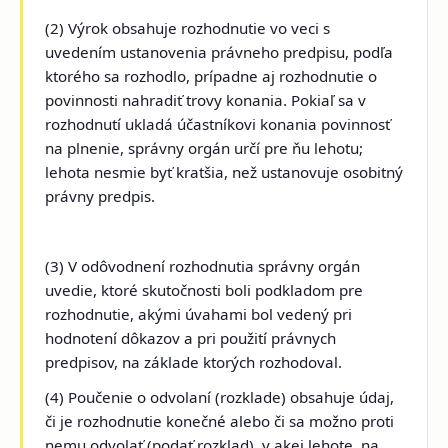
(2) Výrok obsahuje rozhodnutie vo veci s
uvedením ustanovenia právneho predpisu, podľa
ktorého sa rozhodlo, prípadne aj rozhodnutie o
povinnosti nahradiť trovy konania. Pokiaľ sa v
rozhodnutí ukladá účastníkovi konania povinnosť
na plnenie, správny orgán určí pre ňu lehotu;
lehota nesmie byť kratšia, než ustanovuje osobitný
právny predpis.
(3) V odôvodnení rozhodnutia správny orgán
uvedie, ktoré skutočnosti boli podkladom pre
rozhodnutie, akými úvahami bol vedený pri
hodnotení dôkazov a pri použití právnych
predpisov, na základe ktorých rozhodoval.
(4) Poučenie o odvolaní (rozklade) obsahuje údaj,
či je rozhodnutie konečné alebo či sa možno proti
nemu odvolať (podať rozklad), v akej lehote, na