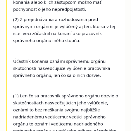
konania alebo k ich zástupcom možno mať
pochybnosť o jeho nepredpojatosti.
(2) Z prejednávania a rozhodovania pred
správnymi orgánmi je vylúčený aj ten, kto sa v tej
istej veci zúčastnil na konaní ako pracovník
správneho orgánu iného stupňa.
Účastník konania oznámi správnemu orgánu
skutočnosti nasvedčujúce vylúčenie pracovníka
správneho orgánu, len čo sa o nich dozvie.
(1) Len čo sa pracovník správneho orgánu dozvie o
skutočnostiach nasvedčujúcich jeho vylúčenie,
oznámi to bez meškania svojmu najbližšie
nadriadenému vedúcemu; vedúci správneho
orgánu to oznámi vedúcemu nadriadeného
správneho orgánu a vedúceho odboru národného