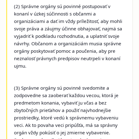
(2) Správne orgány sú povinné postupovať v
konaní v úzkej súčinnosti s občanmi a
organizáciami a dať im vždy príležitosť, aby mohli
svoje práva a záujmy účinne obhajovať, najmä sa
vyjadriť k podkladu rozhodnutia, a uplatniť svoje
návrhy. Občanom a organizáciám musia správne
orgány poskytovať pomoc a poučenia, aby pre
neznalosť právnych predpisov neutrpeli v konaní
ujmu.
(3) Správne orgány sú povinné svedomite a
zodpovedne sa zaoberať každou vecou, ktorá je
predmetom konania, vybaviť ju včas a bez
zbytočných prieťahov a použiť najvhodnejšie
prostriedky, ktoré vedú k správnemu vybaveniu
veci. Ak to povaha veci pripúšťa, má sa správny
orgán vždy pokúsiť o jej zmierne vybavenie.