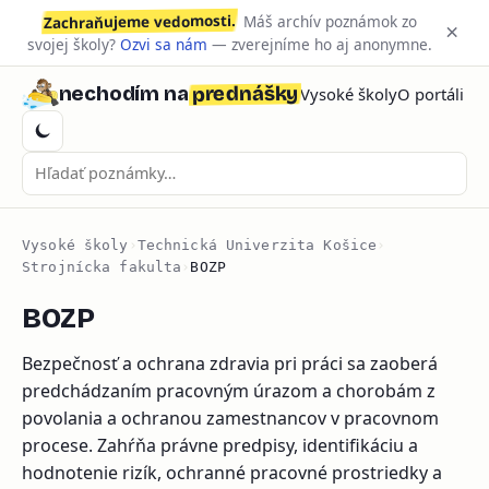
Zachraňujeme vedomosti.
Máš archív poznámok zo
×
svojej školy?
Ozvi sa nám
— zverejníme ho aj anonymne.
prednášky
nechodím na
Vysoké školy
O portáli
Vysoké školy
›
Technická Univerzita Košice
›
Strojnícka fakulta
›
BOZP
BOZP
Bezpečnosť a ochrana zdravia pri práci sa zaoberá
predchádzaním pracovným úrazom a chorobám z
povolania a ochranou zamestnancov v pracovnom
procese. Zahŕňa právne predpisy, identifikáciu a
hodnotenie rizík, ochranné pracovné prostriedky a