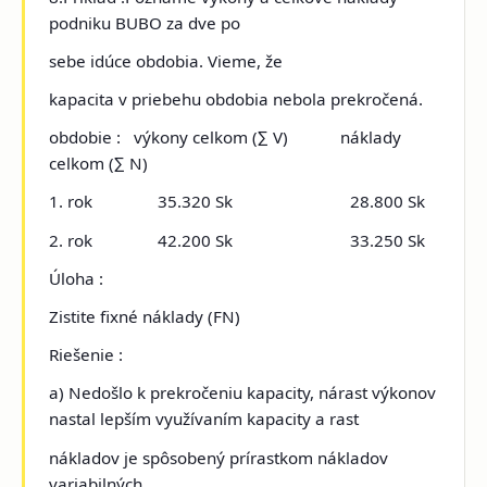
podniku BUBO
za dve po
sebe idúce obdobia. Vieme, že
kapacita v priebehu obdobia nebola prekročená.
obdobie : výkony celkom (∑ V) náklady
celkom (∑ N)
1. rok 35.320 Sk 28.800 Sk
2. rok 42.200 Sk 33.250 Sk
Úloha :
Zistite fixné náklady (FN)
Riešenie :
a) Nedošlo k prekročeniu kapacity, nárast výkonov
nastal lepším využívaním kapacity a rast
nákladov je spôsobený prírastkom nákladov
variabilných.