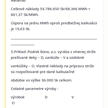
Riešenie:
Celkové náklady 54.786.650 Sk/68.366 MWh =
801,37 Sk/MWh.
Úspora na jednu MWh oproti predbežnej kalkulácii
je 19,63 Sk.
___________________________________________________
______________
5.Príklad :Podnik Rúno, a.s. vyrába
z vlnenej striže
prešívané deky – D, vankúše – V a ozdobné
vankúšiky – O. Vlastné náklady na prípravu striže
sú rozpočtované pre dané kalkulačné
obdobie vo výške 36.000 Sk celkom.
Ostatné parametre výroby :
výrobok D V
O