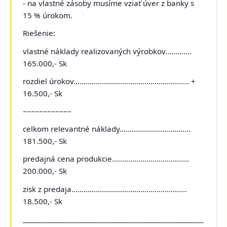
- na vlastné zásoby musíme vziať úver z banky s
15 % úrokom.
Riešenie:
vlastné náklady realizovaných výrobkov.............
165.000,- Sk
rozdiel úrokov......................................................... +
16.500,- Sk
––––––––––––
celkom relevantné náklady...................................
181.500,- Sk
predajná cena produkcie......................................
200.000,- Sk
zisk z predaja.........................................................
18.500,- Sk
___________________________________________________