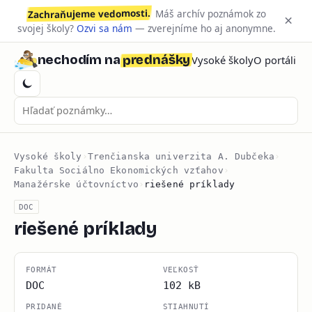
Zachraňujeme vedomosti.
Máš archív poznámok zo
×
svojej školy?
Ozvi sa nám
— zverejníme ho aj anonymne.
prednášky
nechodím na
Vysoké školy
O portáli
Vysoké školy
›
Trenčianska univerzita A. Dubčeka
›
Fakulta Sociálno Ekonomických vzťahov
›
Manažérske účtovníctvo
›
riešené príklady
DOC
riešené príklady
FORMÁT
VEĽKOSŤ
DOC
102 kB
PRIDANÉ
STIAHNUTÍ