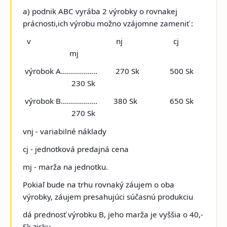
a) podnik ABC vyrába 2 výrobky o rovnakej
prácnosti,ich výrobu možno vzájomne zameniť :
v nj cj
mj
výrobok A.................. 270 Sk 500 Sk
230 Sk
výrobok B.................. 380 Sk 650 Sk
270 Sk
vnj - variabilné náklady
cj - jednotková predajná cena
mj - marža na jednotku.
Pokiaľ bude na trhu rovnaký záujem o oba
výrobky, záujem presahujúci súčasnú produkciu
dá prednosť výrobku B, jeho marža je vyššia o 40,-
Sk zisku.