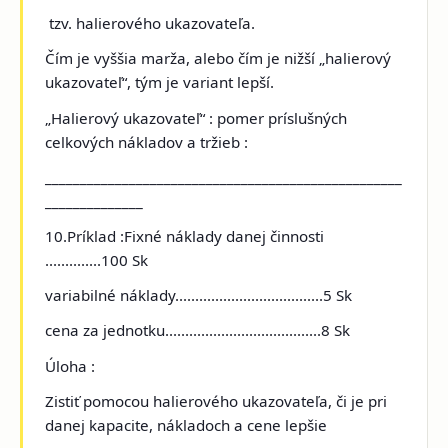
tzv. halierového ukazovateľa.
Čím je vyššia marža, alebo čím je nižší „halierový
ukazovateľ“, tým je variant lepší.
„Halierový ukazovateľ“ : pomer príslušných
celkových nákladov a tržieb :
___________________________________________________
______________
10.Príklad :Fixné náklady
danej činnosti
..............100 Sk
variabilné náklady.....................................5 Sk
cena za jednotku.......................................8 Sk
Úloha :
Zistiť pomocou halierového ukazovateľa, či je pri
danej kapacite, nákladoch a cene lepšie