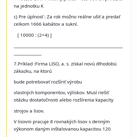
na jednotku K
c) Pre úplnosť : Za rok možno reálne ušiť a predať
celkom 1666 kabátov a sukní.
[ 10000 : (2+4) ]
___________________________________________________
_____________
7.Príklad :Firma LISO, a. s.
získal novú dlhodobú
zákazku, na ktorú
bude potrebovať rozšíriť výrobu
vlastných komponentov, výliskov. Musí riešiť
otázku dostatočnosti alebo rozšírenia kapacity
strojov a lisov.
V lisovni pracuje 8 rovnakých lisov s denným
výkonom daným inštalovanou kapacitou 120