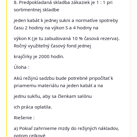
8. Predpokladaná skladba zákaziek je 1 : 1 pri
sortimentnej skladbe
jeden kabát k jednej sukni a normatíve spotreby
času 2 hodiny na výkon S a 4 hodiny na
výkon K (je tu zabudovaná 10 % časová rezerva).
Ročný využiteľný časový fond jednej
krajčírky je 2000 hodín.
Úloha :
Akú režijnú sadzbu bude potrebné pripočítať k
priamemu materiálu na jeden kabát a na
jednu sukňu, aby sa členkam salónu
ich práca oplatila.
Riešenie :
a) Pokiaľ zahrnieme mzdy do režijných nákladov,
potom celkové