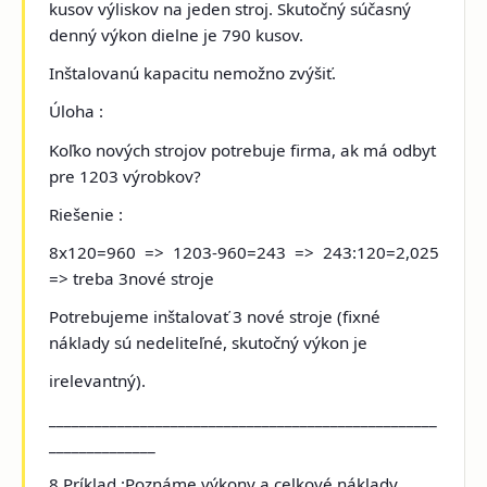
kusov výliskov na jeden stroj. Skutočný súčasný
denný výkon dielne je 790 kusov.
Inštalovanú kapacitu nemožno zvýšiť.
Úloha :
Koľko nových strojov potrebuje firma, ak má odbyt
pre 1203 výrobkov?
Riešenie :
8x120=960 => 1203-960=243 => 243:120=2,025
=> treba 3nové stroje
Potrebujeme inštalovať 3 nové stroje (fixné
náklady sú nedeliteľné, skutočný výkon je
irelevantný).
___________________________________________________
______________
8.Príklad
:Poznáme výkony a celkové náklady