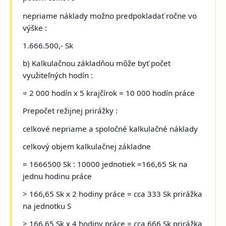
nepriame náklady možno predpokladať ročne vo
výške :
1.666.500,- Sk
b) Kalkulačnou základňou môže byť počet
využiteľných hodín :
= 2 000 hodín x 5 krajčírok = 10 000 hodín práce
Prepočet režijnej prirážky :
celkové nepriame a spoločné kalkulačné náklady
celkový objem kalkulačnej základne
= 1666500 Sk : 10000 jednotiek =166,65 Sk na
jednu hodinu práce
> 166,65 Sk x 2 hodiny práce = cca 333 Sk prirážka
na jednotku S
> 166,65 Sk x 4 hodiny práce = cca 666 Sk prirážka