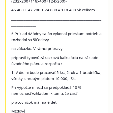
(232x200+118x400+124x200)=
46.400 + 47.200 + 24.800 = 118.400 Sk celkom.
___________________________________________________
______________
6.Príklad :Módny salón vykonal prieskum potrieb
a
rozhodol sa šiť odevy
na zákazku. V rámci prípravy
pripravil typovú zákazkovú kalkuláciu na základe
úvodného plánu a rozpočtu :
1. V dielni bude pracovať 5 krajčírok a 1 úradníčka,
všetky s hrubým platom 10.000,- Sk.
Pri výpočte miezd sa predpokladá 10 %
nemocnosť vzhľadom k tomu, že časť
pracovníčok má malé deti.
Mzdové