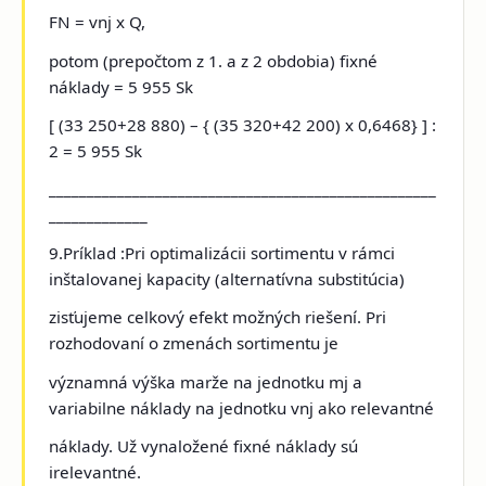
FN = vnj x Q,
potom (prepočtom z 1. a z 2 obdobia) fixné
náklady = 5 955 Sk
[ (33 250+28 880) – { (35 320+42 200) x 0,6468} ] :
2 = 5 955 Sk
___________________________________________________
_____________
9.Príklad :Pri optimalizácii sortimentu
v rámci
inštalovanej kapacity (alternatívna substitúcia)
zisťujeme celkový efekt možných riešení. Pri
rozhodovaní o zmenách sortimentu je
významná výška marže na jednotku mj a
variabilne náklady na jednotku vnj ako relevantné
náklady. Už vynaložené fixné náklady sú
irelevantné.