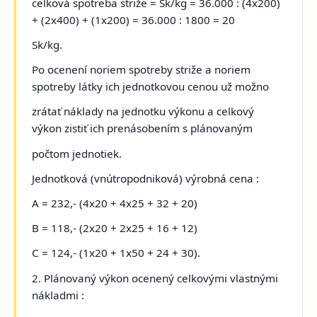
celková spotreba striže = Sk/kg = 36.000 : (4x200)
+ (2x400) + (1x200) = 36.000 : 1800 = 20
Sk/kg.
Po ocenení noriem spotreby striže a noriem
spotreby látky ich jednotkovou cenou už možno
zrátať náklady na jednotku výkonu a celkový
výkon zistiť ich prenásobením s plánovaným
počtom jednotiek.
Jednotková (vnútropodniková) výrobná cena :
A = 232,- (4x20 + 4x25 + 32 + 20)
B = 118,- (2x20 + 2x25 + 16 + 12)
C = 124,- (1x20 + 1x50 + 24 + 30).
2. Plánovaný výkon ocenený celkovými vlastnými
nákladmi :