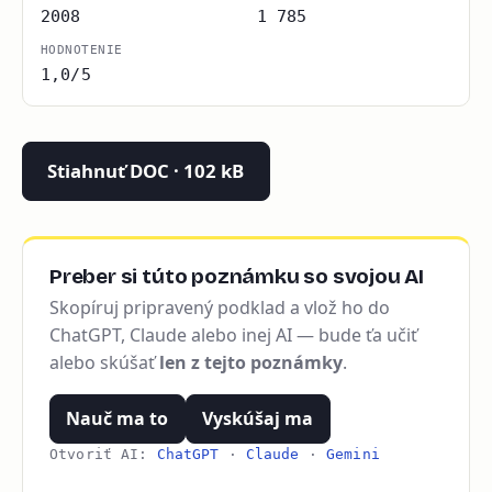
2008
1 785
HODNOTENIE
1,0/5
Stiahnuť DOC · 102 kB
Preber si túto poznámku so svojou AI
Skopíruj pripravený podklad a vlož ho do
ChatGPT, Claude alebo inej AI — bude ťa učiť
alebo skúšať
len z tejto poznámky
.
Nauč ma to
Vyskúšaj ma
Otvoriť AI:
ChatGPT
·
Claude
·
Gemini