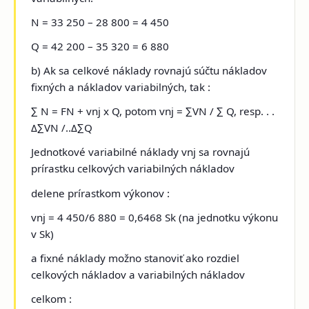
N = 33 250 – 28 800 = 4 450
Q = 42 200 – 35 320 = 6 880
b) Ak sa celkové náklady rovnajú súčtu nákladov
fixných a nákladov variabilných, tak :
∑ N = FN + vnj x Q, potom vnj = ∑VN / ∑ Q, resp. . .
Δ∑VN /..Δ∑Q
Jednotkové variabilné náklady vnj sa rovnajú
prírastku celkových variabilných nákladov
delene prírastkom výkonov :
vnj = 4 450/6 880 = 0,6468 Sk (na jednotku výkonu
v Sk)
a fixné náklady možno stanoviť ako rozdiel
celkových nákladov a variabilných nákladov
celkom :