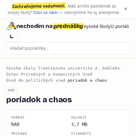
Zachraňujeme vedomosti.
Máš archív poznámok zo
×
svojej školy?
Ozvi sa nám
— zverejníme ho aj anonymne.
prednášky
nechodím na
Vysoké školy
O portáli
Vysoké školy
›
Trenčianska univerzita A. Dubčeka
›
Ústav Prírodných a Humanitných Vied
›
Úvod do politických vied
›
poriadok a chaos
RAR
poriadok a chaos
FORMÁT
VEĽKOSŤ
RAR
3,7 MB
PRIDANÉ
STIAHNUTÍ