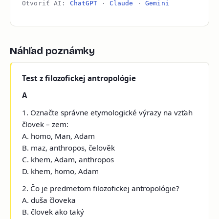
Otvoriť AI:
ChatGPT
·
Claude
·
Gemini
Náhľad poznámky
Test z filozofickej antropológie
A
1. Označte správne etymologické výrazy na vzťah
človek – zem:
A. homo, Man, Adam
B. maz, anthropos, čelověk
C. khem, Adam, anthropos
D. khem, homo, Adam
2. Čo je predmetom filozofickej antropológie?
A. duša človeka
B. človek ako taký