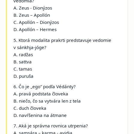
vedomia?
A. Zeus - Dionýzos
B. Zeus – Apollón
C. Apollón – Dionýzos
D. Apollón – Hermes
5. Ktorá modalita prakrti predstavuje vedomie
v sánkhja-jóge?
A. radžas
B. sattva
C. tamas
D. puruša
6. Čo je „ego“ podľa Védánty?
A. pravá podstata človeka
B. niečo, čo sa vytvára len z tela
C. duch človeka
D. navŕšenina na átmane
7. Aká je správna rovnica utrpenia?
A. samsára – karma - avidja