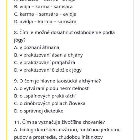
B. vidja – karma - samsára
C. karma – samsára – avidja
D. avídja – karma – samsára
8. Čím je možné dosiahnuť oslobodenie podľa
jógy?
A. v poznaní átmana
B. v praktizovaní ásan a dhjány
C. v praktizovaní pratjahára
D. v praktizovaní 8 zložiek jógy
9. O čom je hlavne taoistická alchýmia?
A. o vytváraní plodu nesmrteľnosti
B. o „spáľnových praktikách“
C. o cinóbrových poliach človeka
D. o správnej dietetike
11. Čím sa vyznačuje živočíšne chovanie?
A. biologickou špecializáciou, funkčnou jednotou
pudov a prostredia, chudobou inštinktov