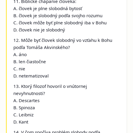
11. Biblické chápanie človeka:
A. človek je plne slobodná bytosť
B. človek je slobodný podľa svojho rozumu
C. človek môže byť plne slobodný iba v Bohu
D. človek nie je slobodný
12. Môže byť človek slobodný vo vzťahu k Bohu
podľa Tomáša Akvinského?
A. áno
B. len čiastočne
C. nie
D. netematizoval
13. Ktorý filozof hovoril o vnútornej
nevyhnutnosti?
A. Descartes
B. Spinoza
C. Leibniz
D. Kant
14. V čom spočíva problém slobody podľa