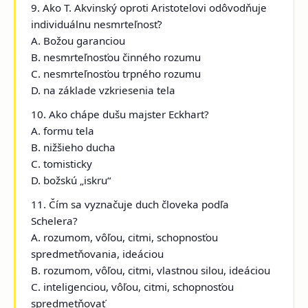
9. Ako T. Akvinský oproti Aristotelovi odôvodňuje
individuálnu nesmrteľnosť?
A. Božou garanciou
B. nesmrteľnosťou činného rozumu
C. nesmrteľnosťou trpného rozumu
D. na základe vzkriesenia tela
10. Ako chápe dušu majster Eckhart?
A. formu tela
B. nižšieho ducha
C. tomisticky
D. božskú „iskru“
11. Čím sa vyznačuje duch človeka podľa
Schelera?
A. rozumom, vôľou, citmi, schopnosťou
spredmetňovania, ideáciou
B. rozumom, vôľou, citmi, vlastnou silou, ideáciou
C. inteligenciou, vôľou, citmi, schopnosťou
spredmetňovať