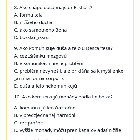
8. Ako chápe dušu majster Eckhart?
A. formu tela
B. nižšieho ducha
C. ako samotného Boha
D. božskú „iskru“
9. Ako komunikuje duša a telo u Descartesa?
A. cez „šišinku mozgovú“
B. v komunikácii nie je problém
C. problém nevyriešil, ale prikláňa sa k myšlienke
„anima forma corporis“
D. duša a telo nekomunikujú
10. Ako komunikujú monády podľa Leibniza?
A. komunikujú len čiastočne
B. v predzjednanej harmónii
C. recipročne
D. vyššie monády môžu prenikať a ovládať nižšie