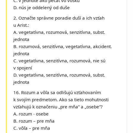
C. v jednote ako pečať vo vosku
D. nús je oddelený od duše
2. Označte správne poradie duší a ich vzťah
u Arist.:
A. vegetatívna, rozumová, senzitívna, subst.
jednota
B. rozumová, senzitívna, vegetatívna, akcident.
jednota
C. vegetatívna, senzitívna, rozumová, nie sú
v spojení
D. vegetatívna, senzitívna, rozumová, subst.
jednota
16. Rozum a vôľa sa odlišujú vzťahovaním
k svojím predmetom. Ako sa tieto mohutnosti
vzťahujú k označeniu „pre mňa“ a „osebe“?
A. rozum - osebe
B. rozum – pre mňa
C. vôľa – pre mňa