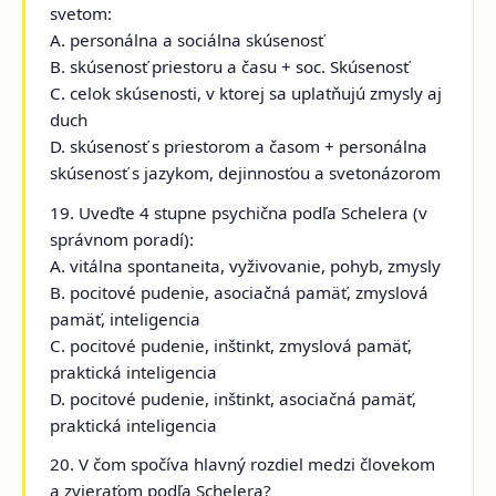
svetom:
A. personálna a sociálna skúsenosť
B. skúsenosť priestoru a času + soc. Skúsenosť
C. celok skúsenosti, v ktorej sa uplatňujú zmysly aj
duch
D. skúsenosť s priestorom a časom + personálna
skúsenosť s jazykom, dejinnosťou a svetonázorom
19. Uveďte 4 stupne psychična podľa Schelera (v
správnom poradí):
A. vitálna spontaneita, vyživovanie, pohyb, zmysly
B. pocitové pudenie, asociačná pamäť, zmyslová
pamäť, inteligencia
C. pocitové pudenie, inštinkt, zmyslová pamäť,
praktická inteligencia
D. pocitové pudenie, inštinkt, asociačná pamäť,
praktická inteligencia
20. V čom spočíva hlavný rozdiel medzi človekom
a zvieraťom podľa Schelera?