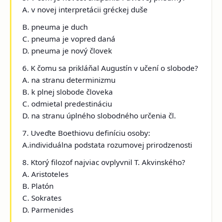
A. v novej interpretácii gréckej duše
B. pneuma je duch
C. pneuma je vopred daná
D. pneuma je nový človek
6. K čomu sa prikláňal Augustín v učení o slobode?
A. na stranu determinizmu
B. k plnej slobode človeka
C. odmietal predestináciu
D. na stranu úplného slobodného určenia čl.
7. Uveďte Boethiovu definíciu osoby:
A.individuálna podstata rozumovej prirodzenosti
8. Ktorý filozof najviac ovplyvnil T. Akvinského?
A. Aristoteles
B. Platón
C. Sokrates
D. Parmenides