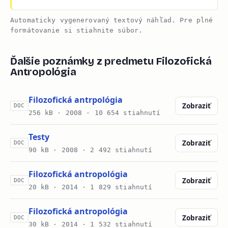
Automaticky vygenerovaný textový náhľad. Pre plné
formátovanie si stiahnite súbor.
Ďalšie poznámky z predmetu Filozofická
Antropológia
Filozofická antrpológia
Zobraziť
DOC
256 kB ·
2008
· 10 654 stiahnutí
Testy
Zobraziť
DOC
90 kB ·
2008
· 2 492 stiahnutí
Filozofická antropológia
Zobraziť
DOC
20 kB ·
2014
· 1 829 stiahnutí
Filozofická antropológia
Zobraziť
DOC
30 kB ·
2014
· 1 532 stiahnutí