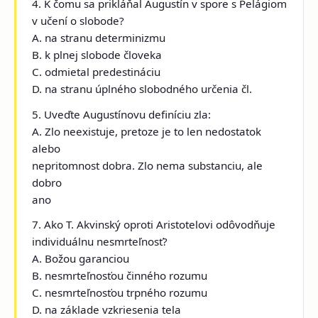
4. K čomu sa prikláňal Augustín v spore s Pelágiom
v učení o slobode?
A. na stranu determinizmu
B. k plnej slobode človeka
C. odmietal predestináciu
D. na stranu úplného slobodného určenia čl.
5. Uveďte Augustínovu definíciu zla:
A. Zlo neexistuje, pretoze je to len nedostatok
alebo
nepritomnost dobra. Zlo nema substanciu, ale
dobro
ano
7. Ako T. Akvinský oproti Aristotelovi odôvodňuje
individuálnu nesmrteľnosť?
A. Božou garanciou
B. nesmrteľnosťou činného rozumu
C. nesmrteľnosťou trpného rozumu
D. na základe vzkriesenia tela