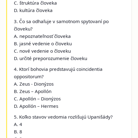
C. štruktúra človeka
D. kultúra človeka
3. Čo sa odhaľuje v samotnom spytovaní po
človeku?
A. nepoznateľnosť človeka
B. jasné vedenie o človeku
C. nové vedenie o človeku
D. určité preporozumenie človeku
4. Ktorí bohovia predstavujú coincidentia
oppositorum?
A. Zeus - Dionýzos
B. Zeus – Apollón
C. Apollón – Dionýzos
D. Apollón – Hermes
5. Koľko stavov vedomia rozlišujú Upanišády?
A. 4
B. 8