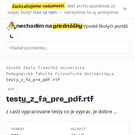
Zachraňujeme vedomosti.
Máš archív poznámok zo
×
svojej školy?
Ozvi sa nám
— zverejníme ho aj anonymne.
prednášky
nechodím na
Vysoké školy
O portáli
Vysoké školy
›
Trnavská univerzita
›
Pedagogická fakulta
›
Filozofická Antropológia
›
testy_z_fa_pre_pdf.rtf
RTF
testy_z_fa_pre_pdf.rtf
z casti vypracovane testy co je vyprac. je dobre ...
FORMÁT
VEĽKOSŤ