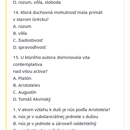
D. rozum, vôľa, sloboda
14. Ktorá duchovná mohutnosť mala primát
v starom Grécku?
A. rozum
B. vôľa
C. žiadostivosť
D. spravodlivosť
15. U ktorého autora dominovala vita
contemplativa
nad vitou activa?
A. Platón
B. Aristoteles
C. Augustín
D. Tomáš Akvinský
1. V akom vzťahu k duši je nús podľa Aristotela?
A. nús je v substanciálnej jednote s dušou
B. nús je v jednote a zároveň oddeliteľný