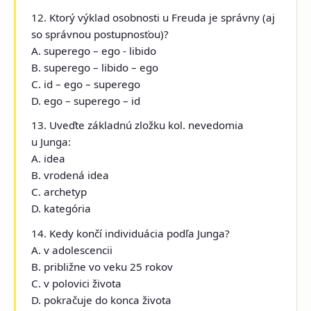
12. Ktorý výklad osobnosti u Freuda je správny (aj
so správnou postupnosťou)?
A. superego – ego - libido
B. superego – libido – ego
C. id – ego – superego
D. ego – superego – id
13. Uveďte základnú zložku kol. nevedomia
u Junga:
A. idea
B. vrodená idea
C. archetyp
D. kategória
14. Kedy končí individuácia podľa Junga?
A. v adolescencii
B. približne vo veku 25 rokov
C. v polovici života
D. pokračuje do konca života