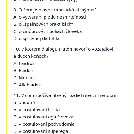
9. O čom je hlavne taoistická alchýmia?
A. o vytváraní plodu nesmrteľnosti
B. o „spáľnových praktikách“
C. o cinóbrových poliach človeka
D. o správnej dietetike
10. V ktorom dialógu Platón hovorí o vozatajovi
a dvoch koňoch?
A. Faidros
B. Faidon
C. Menón
D. Alkibiades
11. V čom spočíva hlavný rozdiel medzi Freudom
a Jungom?
A. v postulovaní libida
B. v postulovaní ega človeka
C. v postulovaní podvedomia
D. v postulovaní superega