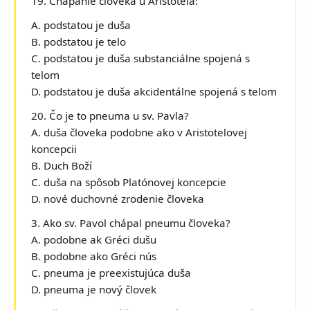
19. Chápanie človeka u Aristotela:
A. podstatou je duša
B. podstatou je telo
C. podstatou je duša substanciálne spojená s
telom
D. podstatou je duša akcidentálne spojená s telom
20. Čo je to pneuma u sv. Pavla?
A. duša človeka podobne ako v Aristotelovej
koncepcii
B. Duch Boží
C. duša na spôsob Platónovej koncepcie
D. nové duchovné zrodenie človeka
3. Ako sv. Pavol chápal pneumu človeka?
A. podobne ak Gréci dušu
B. podobne ako Gréci nús
C. pneuma je preexistujúca duša
D. pneuma je nový človek