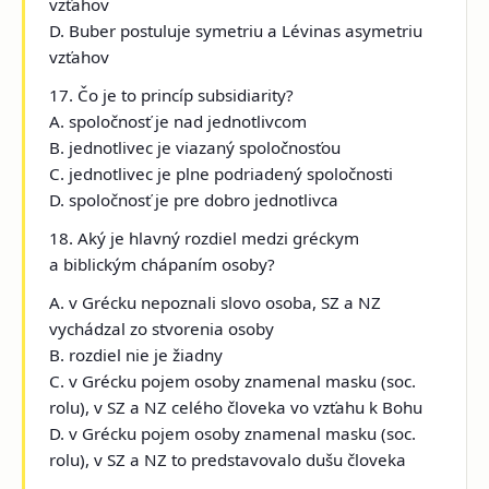
vzťahov
D. Buber postuluje symetriu a Lévinas asymetriu
vzťahov
17. Čo je to princíp subsidiarity?
A. spoločnosť je nad jednotlivcom
B. jednotlivec je viazaný spoločnosťou
C. jednotlivec je plne podriadený spoločnosti
D. spoločnosť je pre dobro jednotlivca
18. Aký je hlavný rozdiel medzi gréckym
a biblickým chápaním osoby?
A. v Grécku nepoznali slovo osoba, SZ a NZ
vychádzal zo stvorenia osoby
B. rozdiel nie je žiadny
C. v Grécku pojem osoby znamenal masku (soc.
rolu), v SZ a NZ celého človeka vo vzťahu k Bohu
D. v Grécku pojem osoby znamenal masku (soc.
rolu), v SZ a NZ to predstavovalo dušu človeka