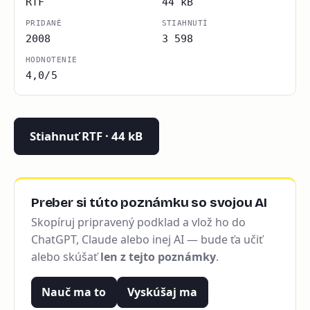
RTF
44 kB
PRIDANÉ
STIAHNUTÍ
2008
3 598
HODNOTENIE
4,0/5
Stiahnuť RTF · 44 kB
Preber si túto poznámku so svojou AI
Skopíruj pripravený podklad a vlož ho do
ChatGPT, Claude alebo inej AI — bude ťa učiť
alebo skúšať
len z tejto poznámky
.
Nauč ma to
Vyskúšaj ma