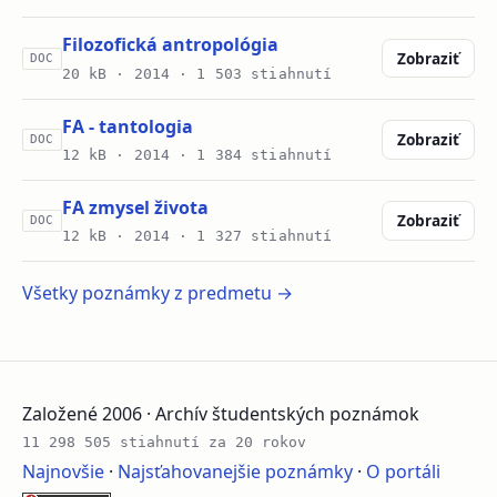
Filozofická antropológia
Zobraziť
DOC
20 kB ·
2014
· 1 503 stiahnutí
FA - tantologia
Zobraziť
DOC
12 kB ·
2014
· 1 384 stiahnutí
FA zmysel života
Zobraziť
DOC
12 kB ·
2014
· 1 327 stiahnutí
Všetky poznámky z predmetu →
Založené 2006 · Archív študentských poznámok
11 298 505 stiahnutí za 20 rokov
Najnovšie
·
Najsťahovanejšie poznámky
·
O portáli