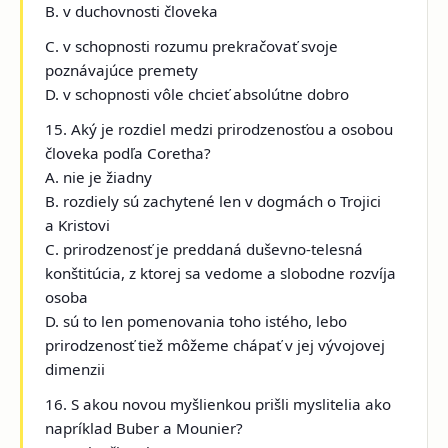
B. v duchovnosti človeka
C. v schopnosti rozumu prekračovať svoje
poznávajúce premety
D. v schopnosti vôle chcieť absolútne dobro
15. Aký je rozdiel medzi prirodzenosťou a osobou
človeka podľa Coretha?
A. nie je žiadny
B. rozdiely sú zachytené len v dogmách o Trojici
a Kristovi
C. prirodzenosť je preddaná duševno-telesná
konštitúcia, z ktorej sa vedome a slobodne rozvíja
osoba
D. sú to len pomenovania toho istého, lebo
prirodzenosť tiež môžeme chápať v jej vývojovej
dimenzii
16. S akou novou myšlienkou prišli myslitelia ako
napríklad Buber a Mounier?