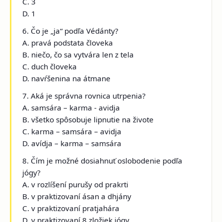
C. 3
D. 1
6. Čo je „ja“ podľa Védánty?
A. pravá podstata človeka
B. niečo, čo sa vytvára len z tela
C. duch človeka
D. navŕšenina na átmane
7. Aká je správna rovnica utrpenia?
A. samsára – karma - avidja
B. všetko spôsobuje lipnutie na živote
C. karma – samsára – avidja
D. avídja – karma – samsára
8. Čím je možné dosiahnuť oslobodenie podľa
jógy?
A. v rozlíšení purušy od prakrti
B. v praktizovaní ásan a dhjány
C. v praktizovaní pratjahára
D. v praktizovaní 8 zložiek jógy