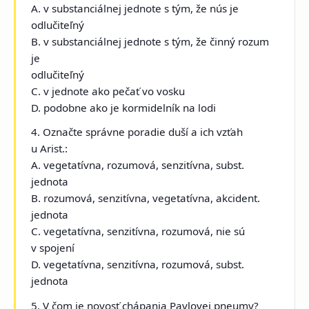
A. v substanciálnej jednote s tým, že nús je
odlučiteľný
B. v substanciálnej jednote s tým, že činný rozum
je
odlučiteľný
C. v jednote ako pečať vo vosku
D. podobne ako je kormidelník na lodi
4. Označte správne poradie duší a ich vzťah
u Arist.:
A. vegetatívna, rozumová, senzitívna, subst.
jednota
B. rozumová, senzitívna, vegetatívna, akcident.
jednota
C. vegetatívna, senzitívna, rozumová, nie sú
v spojení
D. vegetatívna, senzitívna, rozumová, subst.
jednota
5. V čom je novosť chápania Pavlovej pneumy?