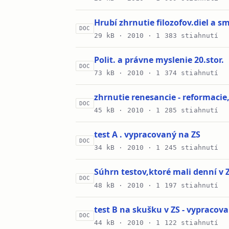
Hrubí zhrnutie filozofov.diel a s
DOC
29 kB ·
2010
· 1 383 stiahnutí
Polit. a právne myslenie 20.stor.
DOC
73 kB ·
2010
· 1 374 stiahnutí
zhrnutie renesancie - reformacie,
DOC
45 kB ·
2010
· 1 285 stiahnutí
test A . vypracovaný na ZS
DOC
34 kB ·
2010
· 1 245 stiahnutí
Súhrn testov,ktoré mali denní v 
DOC
48 kB ·
2010
· 1 197 stiahnutí
test B na skušku v ZS - vypracov
DOC
44 kB ·
2010
· 1 122 stiahnutí