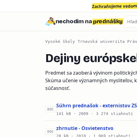
Zachraňujeme vedomo
prednášky
nechodím na
Vysoké školy
›
Trnavská univerzita
›
Prá
Dejiny európske
Predmet sa zaoberá vývinom politickýc
Skúma učenie významných mysliteľov, ko
súčasnosť.
Súhrn prednašok - externistov ZS
DOC
141 kB ·
2009
· 3 274 stiahnutí
zhrnutie - Osvietenstvo
DOC
28 kB ·
2010
· 1 969 stiahnutí