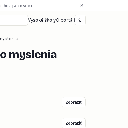
×
e ho aj anonymne.
Vysoké školy
O portáli
myslenia
ho myslenia
Zobraziť
Zobraziť