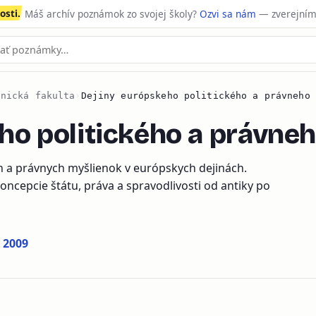
sti.
Máš archív poznámok zo svojej školy?
Ozvi sa nám
— zverejním
vnická fakulta
›
Dejiny európskeho politického a právneho 
ho politického a právne
h a právnych myšlienok v európskych dejinách.
ncepcie štátu, práva a spravodlivosti od antiky po
 2009