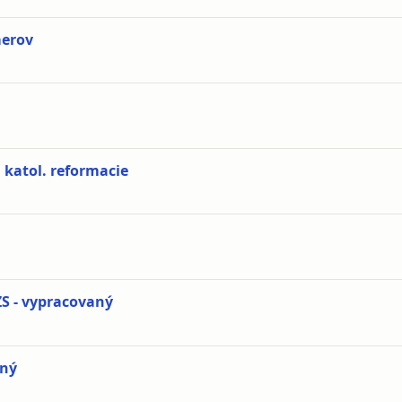
merov
 katol. reformacie
ZS - vypracovaný
aný