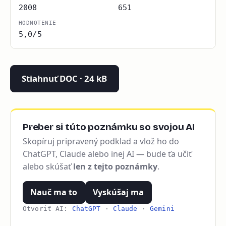
2008
651
HODNOTENIE
5,0/5
Stiahnuť DOC · 24 kB
Preber si túto poznámku so svojou AI
Skopíruj pripravený podklad a vlož ho do
ChatGPT, Claude alebo inej AI — bude ťa učiť
alebo skúšať
len z tejto poznámky
.
Nauč ma to
Vyskúšaj ma
Otvoriť AI:
ChatGPT
·
Claude
·
Gemini