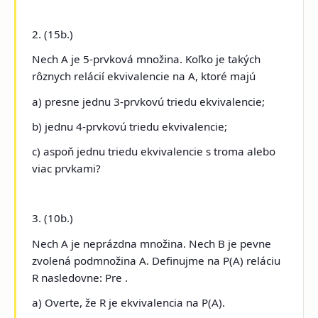
2. (15b.)
Nech A je 5-prvková množina. Koľko je takých
rôznych relácií ekvivalencie na A, ktoré majú
a) presne jednu 3-prvkovú triedu ekvivalencie;
b) jednu 4-prvkovú triedu ekvivalencie;
c) aspoň jednu triedu ekvivalencie s troma alebo
viac prvkami?
3. (10b.)
Nech A je neprázdna množina. Nech B je pevne
zvolená podmnožina A. Definujme na P(A) reláciu
R nasledovne: Pre .
a) Overte, že R je ekvivalencia na P(A).