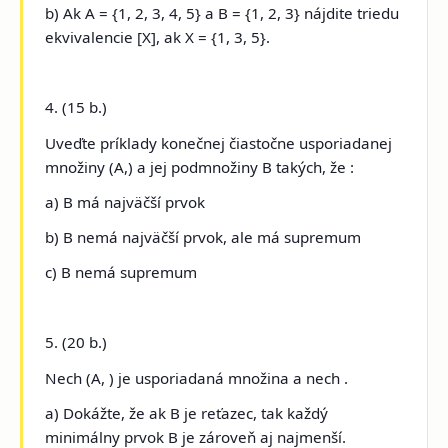
b) Ak A = {1, 2, 3, 4, 5} a B = {1, 2, 3} nájdite triedu
ekvivalencie [X], ak X = {1, 3, 5}.
4. (15 b.)
Uveďte príklady konečnej čiastočne usporiadanej
množiny (A,) a jej podmnožiny B takých, že :
a) B má najväčší prvok
b) B nemá najväčší prvok, ale má supremum
c) B nemá supremum
5. (20 b.)
Nech (A, ) je usporiadaná množina a nech .
a) Dokážte, že ak B je reťazec, tak každý
minimálny prvok B je zároveň aj najmenší.