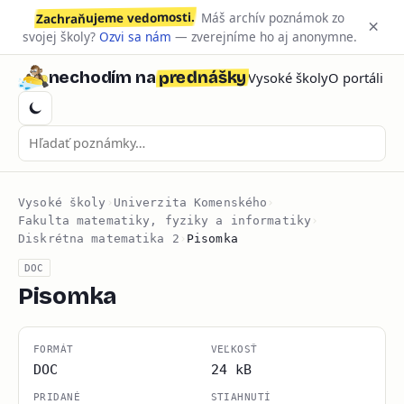
Zachraňujeme vedomosti.
Máš archív poznámok zo
×
svojej školy?
Ozvi sa nám
— zverejníme ho aj anonymne.
prednášky
nechodím na
Vysoké školy
O portáli
Vysoké školy
›
Univerzita Komenského
›
Fakulta matematiky, fyziky a informatiky
›
Diskrétna matematika 2
›
Pisomka
DOC
Pisomka
FORMÁT
VEĽKOSŤ
DOC
24 kB
PRIDANÉ
STIAHNUTÍ