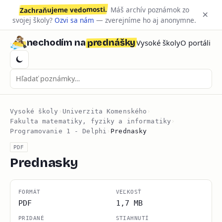
Zachraňujeme vedomosti.
Máš archív poznámok zo
×
svojej školy?
Ozvi sa nám
— zverejníme ho aj anonymne.
prednášky
nechodím na
Vysoké školy
O portáli
Vysoké školy
›
Univerzita Komenského
›
Fakulta matematiky, fyziky a informatiky
›
Programovanie 1 - Delphi
›
Prednasky
PDF
Prednasky
FORMÁT
VEĽKOSŤ
PDF
1,7 MB
PRIDANÉ
STIAHNUTÍ