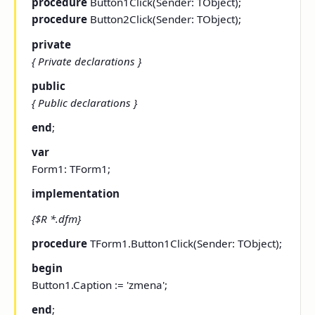
procedure
Button1Click(Sender: TObject);
procedure
Button2Click(Sender: TObject);
private
{ Private declarations }
public
{ Public declarations }
end
;
var
Form1: TForm1;
implementation
{$R *.dfm}
procedure
TForm1.Button1Click(Sender: TObject);
begin
Button1.Caption := 'zmena';
end
;