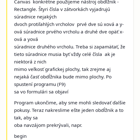
Canvas ­ konkrétne použijeme nástroj obdĺžnik ­
Rectangle. Štyri čísla v zátvorkách vyjadrujú
súradnice nejakých
dvoch protiľahlých vrcholov ­ prvé dve sú x­ová a y­
ová súradnice prvého vrcholu a druhé dve opäť x­
ová a y­ová
súradnice druhého vrcholu. Treba si zapamätať, že
tieto súradnice musia byť vždy celé čísla ­ ak je
niektorá z nich
mimo veľkosť grafickej plochy, tak zrejme aj
nejaká časť obdĺžnika bude mimo plochy. Po
spustení programu (F9)
sa vo formulári sa objaví
Program ukončime, aby sme mohli sledovať ďalšie
pokusy. Teraz nakreslime ešte jeden obdĺžnik a to
tak, aby sa
oba navzájom prekrývali, napr.
begin