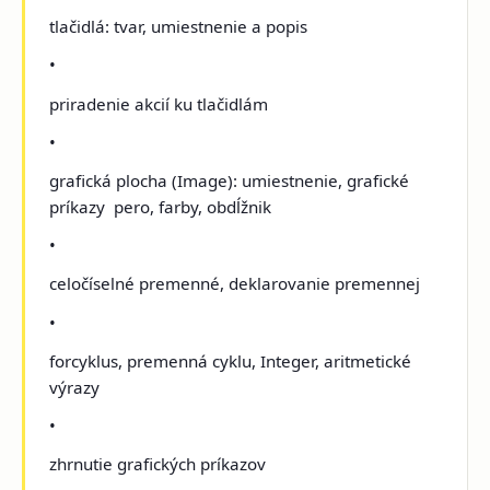
tlačidlá: tvar, umiestnenie a popis
•
priradenie akcií ku tlačidlám
•
grafická plocha (Image): umiestnenie, grafické
príkazy ­ pero, farby, obdĺžnik
•
celočíselné premenné, deklarovanie premennej
•
for­cyklus, premenná cyklu, Integer, aritmetické
výrazy
•
zhrnutie grafických príkazov