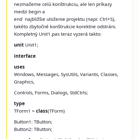
nezmažeme celú konštrukciu, ale len príkazy
medzi begin a
end ­ najbližšie uloženie projektu (napr. Ctrl+S),
takéto zbytočné konštrukcie korektne odstráni.
Kompletný Unit1.pas teraz vyzerá takto:
unit
Unit1;
interface
uses
Windows, Messages, SysUtils, Variants, Classes,
Graphics,
Controls, Forms, Dialogs, StdCtrls;
type
TForm1 =
class
(TForm)
Button1: TButton;
Button2: TButton;