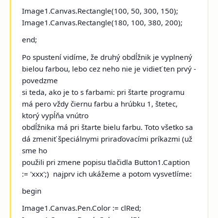
Image1.Canvas.Rectangle(100, 50, 300, 150);
Image1.Canvas.Rectangle(180, 100, 380, 200);
end;
Po spustení vidíme, že druhý obdĺžnik je vyplnený
bielou farbou, lebo cez neho nie je vidieť ten prvý ­
povedzme
si teda, ako je to s farbami: pri štarte programu
má pero vždy čiernu farbu a hrúbku 1, štetec,
ktorý vypĺňa vnútro
obdĺžnika má pri štarte bielu farbu. Toto všetko sa
dá zmeniť špeciálnymi priraďovacími príkazmi (už
sme ho
použili pri zmene popisu tlačidla Button1.Caption
:= 'xxx';) ­ najprv ich ukážeme a potom vysvetlíme:
begin
Image1.Canvas.Pen.Color := clRed;