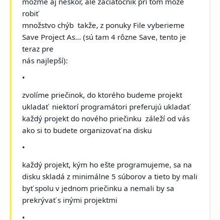
môžme aj neskôr, ale začiatočník pri tom môže
robiť
množstvo chýb ­ takže, z ponuky File vyberieme
Save Project As... (sú tam 4 rôzne Save, tento je
teraz pre
nás najlepší):
•
zvolíme priečinok, do ktorého budeme projekt
ukladať ­ niektorí programátori preferujú ukladať
každý projekt do nového priečinku ­ záleží od vás
ako si to budete organizovať na disku
•
každý projekt, kým ho ešte programujeme, sa na
disku skladá z minimálne 5 súborov a tieto by mali
byť spolu v jednom priečinku a nemali by sa
prekrývať s inými projektmi
•