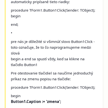
automaticky pripísané tieto riadky:
procedure TForm1.Button1Click(Sender: TObject);
begin
end;
•
pre nás je dôležité si všimnúť slovo Button1Click ­
toto označuje, že to čo naprogramujeme medzi
slová
begin a end sa spustí vždy, keď sa klikne na
tlačidlo Button1
Pre otestovanie tlačidiel sa naučíme jednoduchý
príkaz na zmenu popisu na tlačidle:
procedure TForm1.Button1Click(Sender: TObject);
begin
Button1.Caption := 'zmena';