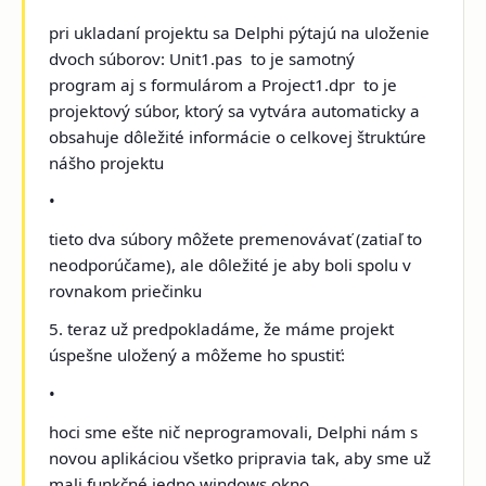
pri ukladaní projektu sa Delphi pýtajú na uloženie
dvoch súborov: Unit1.pas ­ to je samotný
program aj s formulárom a Project1.dpr ­ to je
projektový súbor, ktorý sa vytvára automaticky a
obsahuje dôležité informácie o celkovej štruktúre
nášho projektu
•
tieto dva súbory môžete premenovávať (zatiaľ to
neodporúčame), ale dôležité je aby boli spolu v
rovnakom priečinku
5. teraz už predpokladáme, že máme projekt
úspešne uložený a môžeme ho spustiť:
•
hoci sme ešte nič neprogramovali, Delphi nám s
novou aplikáciou všetko pripravia tak, aby sme už
mali funkčné jedno windows okno