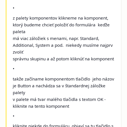
•
z palety komponentov klikneme na komponent,
ktorý budeme chcieť položiť do formulára ­ keďže
paleta
má viac záložiek s menami, napr. Standard,
Additional, System a pod. ­ niekedy musíme najprv
zvoliť
správnu skupinu a až potom kliknúť na komponent
•
takže začíname komponentom tlačidlo ­ jeho názov
je Button a nachádza sa v štandardnej záložke
palety ­
v palete má tvar malého tlačidla s textom OK ­
kliknite na tento komponent
•
kliknite niekde do formuláru ­ objaví sa tu tlačidlo s