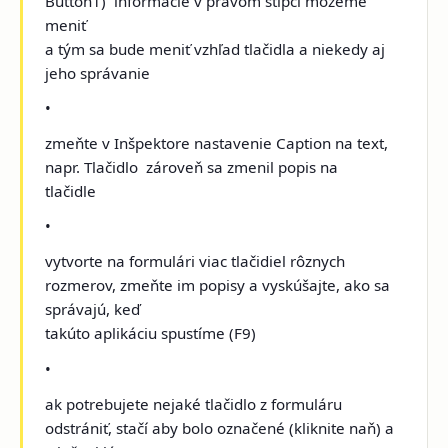
Button1) ­ informácie v pravom stĺpci môžeme
meniť
a tým sa bude meniť vzhľad tlačidla a niekedy aj
jeho správanie
•
zmeňte v Inšpektore nastavenie Caption na text,
napr. Tlačidlo ­ zároveň sa zmenil popis na
tlačidle
•
vytvorte na formulári viac tlačidiel rôznych
rozmerov, zmeňte im popisy a vyskúšajte, ako sa
správajú, keď
takúto aplikáciu spustíme (F9)
•
ak potrebujete nejaké tlačidlo z formuláru
odstrániť, stačí aby bolo označené (kliknite naň) a