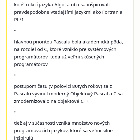
konštrukcií jazyka Algol a oba sa inšpirovali
pravdepodobne vtedajšími jazykmi ako Fortran a
PL/1
•
hlavnou prioritou Pascalu bola akademická pôda,
na rozdiel od C, ktoré vzniklo pre systémových
programátorov ­ teda už veľmi skúsených
programátorov
•
postupom času (v polovici 80­tych rokov) sa z
Pascalu vyvinul moderný Objektový Pascal a C sa
zmodernizovalo na objektové C++
•
tiež aj v súčasnosti vzniká množstvo nových
programovacích jazykov, ktoré sa veľmi silne
inšpirujú