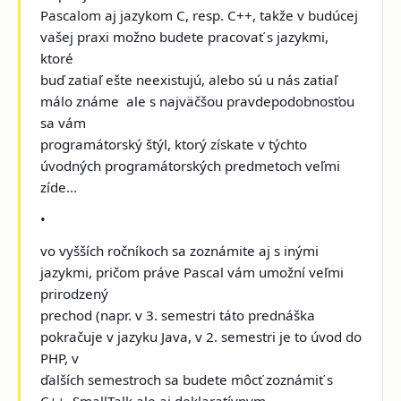
Pascalom aj jazykom C, resp. C++, takže v budúcej
vašej praxi možno budete pracovať s jazykmi,
ktoré
buď zatiaľ ešte neexistujú, alebo sú u nás zatiaľ
málo známe ­ ale s najväčšou pravdepodobnosťou
sa vám
programátorský štýl, ktorý získate v týchto
úvodných programátorských predmetoch veľmi
zíde...
•
vo vyšších ročníkoch sa zoznámite aj s inými
jazykmi, pričom práve Pascal vám umožní veľmi
prirodzený
prechod (napr. v 3. semestri táto prednáška
pokračuje v jazyku Java, v 2. semestri je to úvod do
PHP, v
ďalších semestroch sa budete môcť zoznámiť s
C++, SmallTalk ale aj deklaratívnym