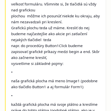
veľkosť formuláru. Všimnite si, že tlačidlá sú vždy
nad grafickou
plochou ­ môžme ich posunúť niekde ku okraju, aby
nám nezavadzali pri kreslení.
Grafickú plochu teda už máme. Kresliť do nej
budeme najčastejšie ako akcie pri zatlačení
nejakých tlačidiel ­ teda
napr. do procedúry Button1Click budeme
zapisovať grafické príkazy medzi begin a end. Skôr
ako začneme kresliť,
vysvetlime si základné pojmy:
•
naša grafická plocha má meno Image1 (podobne
ako tlačidlo Button1 a aj formulár Form1)
•
každá grafická plocha má svoje plátno a kreslíme
práve do tohto plátna (podobné plátno, ako je v