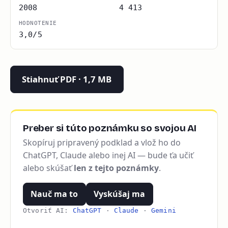
2008
4 413
HODNOTENIE
3,0/5
Stiahnuť PDF · 1,7 MB
Preber si túto poznámku so svojou AI
Skopíruj pripravený podklad a vlož ho do
ChatGPT, Claude alebo inej AI — bude ťa učiť
alebo skúšať
len z tejto poznámky
.
Nauč ma to
Vyskúšaj ma
Otvoriť AI:
ChatGPT
·
Claude
·
Gemini