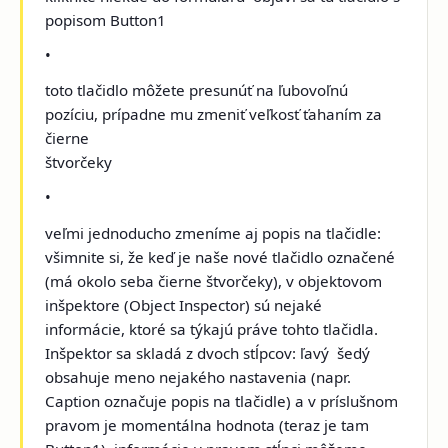
popisom Button1
•
toto tlačidlo môžete presunúť na ľubovoľnú
pozíciu, prípadne mu zmeniť veľkosť ťahaním za
čierne
štvorčeky
•
veľmi jednoducho zmeníme aj popis na tlačidle:
všimnite si, že keď je naše nové tlačidlo označené
(má okolo seba čierne štvorčeky), v objektovom
inšpektore (Object Inspector) sú nejaké
informácie, ktoré sa týkajú práve tohto tlačidla.
Inšpektor sa skladá z dvoch stĺpcov: ľavý ­ šedý
obsahuje meno nejakého nastavenia (napr.
Caption označuje popis na tlačidle) a v príslušnom
pravom je momentálna hodnota (teraz je tam