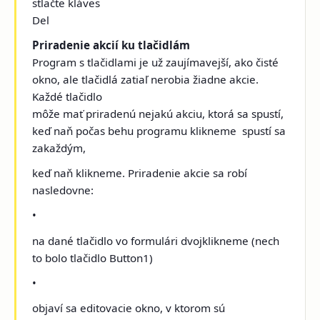
stlačte kláves
Del
Priradenie akcií ku tlačidlám
Program s tlačidlami je už zaujímavejší, ako čisté
okno, ale tlačidlá zatiaľ nerobia žiadne akcie.
Každé tlačidlo
môže mať priradenú nejakú akciu, ktorá sa spustí,
keď naň počas behu programu klikneme ­ spustí sa
zakaždým,
keď naň klikneme. Priradenie akcie sa robí
nasledovne:
•
na dané tlačidlo vo formulári dvojklikneme (nech
to bolo tlačidlo Button1)
•
objaví sa editovacie okno, v ktorom sú