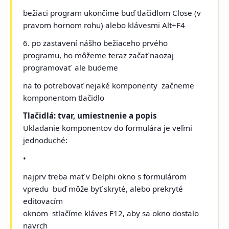
bežiaci program ukončíme buď tlačidlom Close (v
pravom hornom rohu) alebo klávesmi Alt+F4
6. po zastavení nášho bežiaceho prvého
programu, ho môžeme teraz začať naozaj
programovať ­ ale budeme
na to potrebovať nejaké komponenty ­ začneme
komponentom tlačidlo
Tlačidlá: tvar, umiestnenie a popis
Ukladanie komponentov do formulára je veľmi
jednoduché:
•
najprv treba mať v Delphi okno s formulárom
vpredu ­ buď môže byť skryté, alebo prekryté
editovacím
oknom ­ stlačíme kláves F12, aby sa okno dostalo
navrch