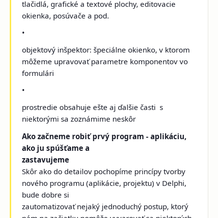
tlačidlá, grafické a textové plochy, editovacie
okienka, posúvače a pod.
•
objektový inšpektor: špeciálne okienko, v ktorom
môžeme upravovať parametre komponentov vo
formulári
•
prostredie obsahuje ešte aj ďalšie časti ­ s
niektorými sa zoznámime neskôr
Ako začneme robiť prvý program - aplikáciu,
ako ju spúšťame a
zastavujeme
Skôr ako do detailov pochopíme princípy tvorby
nového programu (aplikácie, projektu) v Delphi,
bude dobre si
zautomatizovať nejaký jednoduchý postup, ktorý
nám na začiatku pomôže vyvarovať sa niektorých