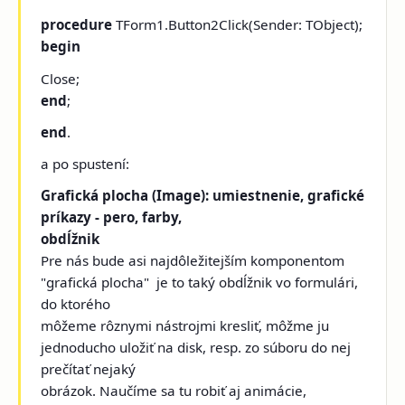
procedure
TForm1.Button2Click(Sender: TObject);
begin
Close;
end
;
end
.
a po spustení:
Grafická plocha (Image): umiestnenie, grafické
príkazy - pero, farby,
obdĺžnik
Pre nás bude asi najdôležitejším komponentom
"grafická plocha" ­ je to taký obdĺžnik vo formulári,
do ktorého
môžeme rôznymi nástrojmi kresliť, môžme ju
jednoducho uložiť na disk, resp. zo súboru do nej
prečítať nejaký
obrázok. Naučíme sa tu robiť aj animácie,