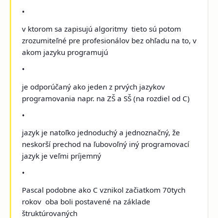
•
v ktorom sa zapisujú algoritmy ­ tieto sú potom
zrozumiteľné pre profesionálov bez ohľadu na to, v
akom jazyku programujú
•
je odporúčaný ako jeden z prvých jazykov
programovania napr. na ZŠ a SŠ (na rozdiel od C)
•
jazyk je natoľko jednoduchý a jednoznačný, že
neskorší prechod na ľubovoľný iný programovací
jazyk je veľmi príjemný
•
Pascal podobne ako C vznikol začiatkom 70­tych
rokov ­ oba boli postavené na základe
štruktúrovaných