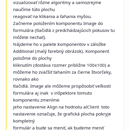
vizualizovať rôzne algoritmy a samozrejme
naučíme túto plochu
reagovať na klikania a ťahania myšou.
Začneme položením komponentu Image do
formulára (tlačidlá z predchádzajúcich pokusov tu
môžete nechať).
Nájdeme ho v palete komponentov v záložke
Additional (malý farebný obrázok). Komponent
položme do plochy
kliknutím (dostáva rozmer približne 100x100) a
môžeme ho zväčšiť ťahaním za čierne štvorčeky,
rovnako ako
tlačidlá. Image ale môžeme prispôsobiť veľkosti
formulára aj inak ­ v inšpektore tomuto
komponentu zmeníme
jeho nastavenie Align na hodnotu alClient ­ toto
nastavenie označuje, že grafická plocha pokryje
kompletný
formulár a bude sa meniť, ak budeme meniť