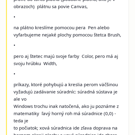
obrazoch) ­ plátnu sa povie Canvas,
•
na plátno kreslíme pomocou pera ­ Pen alebo
vyfarbujeme nejaké plochy pomocou štetca Brush,
•
pero aj štetec majú svoje farby ­ Color, pero má aj
svoju hrúbku ­ Width,
•
príkazy, ktoré pohybujú a kreslia perom väčšinou
vyžadujú zadávanie súradníc: súradná sústava je
ale vo
Windows trochu inak natočená, ako ju poznáme z
matematiky ­ ľavý horný roh má súradnice (0,0) ­
teda je
to počiatok; x­ová súradnica ide zľava doprava na
hornom okraji plochy a y­ová súradnica ide zhora