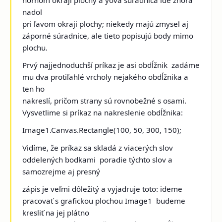
nadol
pri ľavom okraji plochy; niekedy majú zmysel aj
záporné súradnice, ale tieto popisujú body mimo
plochu.
Prvý najjednoduchší príkaz je asi obdĺžnik ­ zadáme
mu dva protiľahlé vrcholy nejakého obdĺžnika a
ten ho
nakreslí, pričom strany sú rovnobežné s osami.
Vysvetlime si príkaz na nakreslenie obdĺžnika:
Image1.Canvas.Rectangle(100, 50, 300, 150);
Vidíme, že príkaz sa skladá z viacerých slov
oddelených bodkami ­ poradie týchto slov a
samozrejme aj presný
zápis je veľmi dôležitý a vyjadruje toto: ideme
pracovať s grafickou plochou Image1 ­ budeme
kresliť na jej plátno