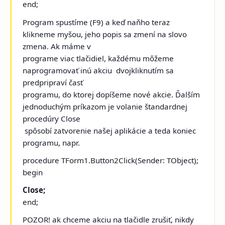
end;
Program spustíme (F9) a keď naňho teraz
klikneme myšou, jeho popis sa zmení na slovo
zmena. Ak máme v
programe viac tlačidiel, každému môžeme
naprogramovať inú akciu ­ dvojkliknutím sa
predpripraví časť
programu, do ktorej dopíšeme nové akcie. Ďalším
jednoduchým príkazom je volanie štandardnej
procedúry Close
­ spôsobí zatvorenie našej aplikácie a teda koniec
programu, napr.
procedure TForm1.Button2Click(Sender: TObject);
begin
Close;
end;
POZOR! ak chceme akciu na tlačidle zrušiť, nikdy