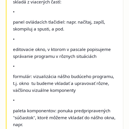
skladá z viacerých častí:
•
panel ovládacích tlačidiel: napr. načítaj, zapíš,
skompiluj a spusti, a pod.
•
editovacie okno, v ktorom v pascale popisujeme
správanie programu v rôznych situáciách
•
formulár: vizualizácia nášho budúceho programu,
t.j. okno ­ tu budeme vkladať a upravovať rôzne,
väčšinou vizuálne komponenty
•
paleta komponentov: ponuka predpripravených
"súčiastok", ktoré môžeme vkladať do nášho okna,
napr.