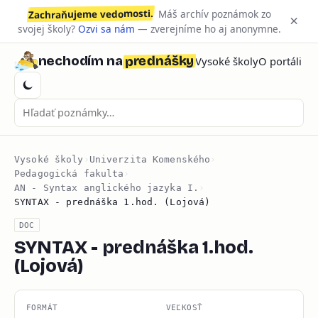
Zachraňujeme vedomosti.
Máš archív poznámok zo
×
svojej školy?
Ozvi sa nám
— zverejníme ho aj anonymne.
prednášky
nechodím na
Vysoké školy
O portáli
Vysoké školy
›
Univerzita Komenského
›
Pedagogická fakulta
›
AN - Syntax anglického jazyka I.
›
SYNTAX - prednáška 1.hod. (Lojová)
DOC
SYNTAX - prednáška 1.hod.
(Lojová)
FORMÁT
VEĽKOSŤ