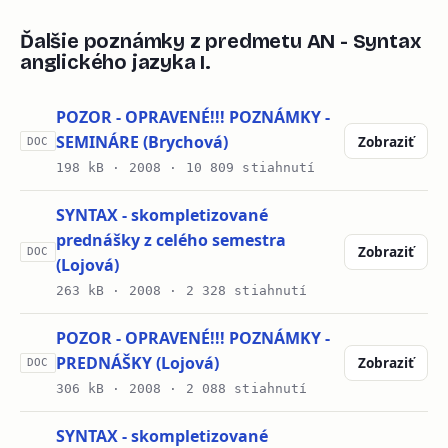
Ďalšie poznámky z predmetu AN - Syntax
anglického jazyka I.
POZOR - OPRAVENÉ!!! POZNÁMKY -
SEMINÁRE (Brychová)
Zobraziť
DOC
198 kB ·
2008
· 10 809 stiahnutí
SYNTAX - skompletizované
prednášky z celého semestra
Zobraziť
DOC
(Lojová)
263 kB ·
2008
· 2 328 stiahnutí
POZOR - OPRAVENÉ!!! POZNÁMKY -
PREDNÁŠKY (Lojová)
Zobraziť
DOC
306 kB ·
2008
· 2 088 stiahnutí
SYNTAX - skompletizované