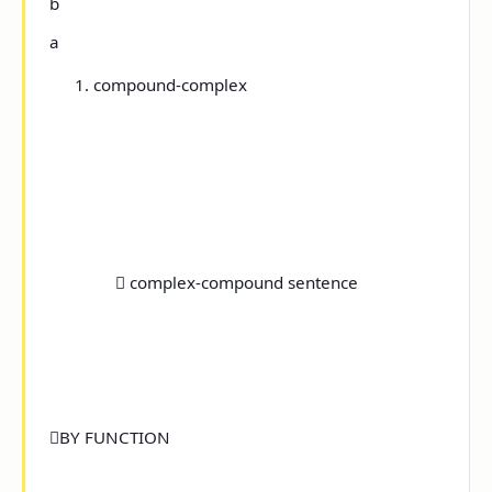
b
a
compound-complex

complex-compound sentence

BY FUNCTION