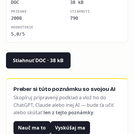
DOC
38 kB
PRIDANÉ
STIAHNUTÍ
2008
790
HODNOTENIE
5,0/5
Stiahnuť DOC · 38 kB
Preber si túto poznámku so svojou AI
Skopíruj pripravený podklad a vlož ho do
ChatGPT, Claude alebo inej AI — bude ťa učiť
alebo skúšať
len z tejto poznámky
.
Nauč ma to
Vyskúšaj ma