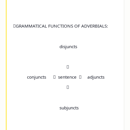

GRAMMATICAL FUNCTIONS OF ADVERBIALS:
disjuncts

conjuncts

sentence

adjuncts

subjuncts