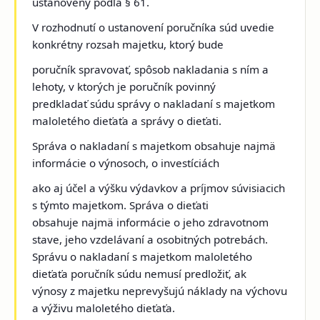
ustanovený podľa § 61.
V rozhodnutí o ustanovení poručníka súd uvedie
konkrétny rozsah majetku, ktorý bude
poručník spravovať, spôsob nakladania s ním a
lehoty, v ktorých je poručník povinný
predkladať súdu správy o nakladaní s majetkom
maloletého dieťaťa a správy o dieťati.
Správa o nakladaní s majetkom obsahuje najmä
informácie o výnosoch, o investíciách
ako aj účel a výšku výdavkov a príjmov súvisiacich
s týmto majetkom. Správa o dieťati
obsahuje najmä informácie o jeho zdravotnom
stave, jeho vzdelávaní a osobitných potrebách.
Správu o nakladaní s majetkom maloletého
dieťaťa poručník súdu nemusí predložiť, ak
výnosy z majetku neprevyšujú náklady na výchovu
a výživu maloletého dieťaťa.