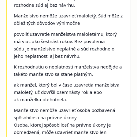
rozhodne súd aj bez návrhu.
Manželstvo nemôže uzavrieť maloletý. Súd môže z
dôležitých dôvodov výnimočne
povoliť uzavretie manželstva maloletému, ktorý
má viac ako šestnásť rokov. Bez povolenia
súdu je manželstvo neplatné a súd rozhodne o
jeho neplatnosti aj bez návrhu.
K rozhodnutiu o neplatnosti manželstva nedôjde a
takéto manželstvo sa stane platným,
ak manžel, ktorý bol v čase uzavretia manželstva
maloletý, už dovŕšil osemnásty rok alebo
ak manželka otehotnela.
Manželstvo nemôže uzavrieť osoba pozbavená
spôsobilosti na právne úkony.
Osoba, ktorej spôsobilosť na právne úkony je
obmedzená, môže uzavrieť manželstvo len