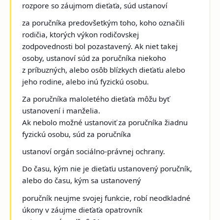
rozpore so záujmom dieťaťa, súd ustanoví
za poručníka predovšetkým toho, koho označili
rodičia, ktorých výkon rodičovskej
zodpovednosti bol pozastavený. Ak niet takej
osoby, ustanoví súd za poručníka niekoho
z príbuzných, alebo osôb blízkych dieťaťu alebo
jeho rodine, alebo inú fyzickú osobu.
Za poručníka maloletého dieťaťa môžu byť
ustanovení i manželia.
Ak nebolo možné ustanoviť za poručníka žiadnu
fyzickú osobu, súd za poručníka
ustanoví orgán sociálno-právnej ochrany.
Do času, kým nie je dieťaťu ustanovený poručník,
alebo do času, kým sa ustanovený
poručník neujme svojej funkcie, robí neodkladné
úkony v záujme dieťaťa opatrovník