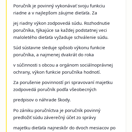
Poručník je povinný vykonávať svoju funkciu
riadne a v najlepšom záujme dieťaťa. Za
jej riadny výkon zodpovedá súdu. Rozhodnutie
poručníka, týkajúce sa každej podstatnej veci
maloletého dieťaťa vyžaduje schválenie súdu.
Súd sústavne sleduje spôsob výkonu funkcie
poručníka, a najmenej dvakrát do roka
v súčinnosti s obcou a orgánom sociálnoprávnej
ochrany, výkon funkcie poručníka hodnotí.
Za porušenie povinností pri spravovaní majetku
zodpovedá poručník podľa všeobecných
predpisov o náhrade škody.
Po zániku poručníctva je poručník povinný
predložiť súdu záverečný účet zo správy
majetku dieťaťa najneskôr do dvoch mesiacov po