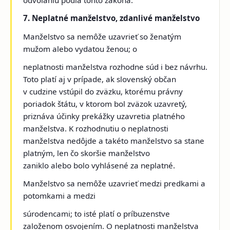
odvolaniu podľa tohto zákona.
7. Neplatné manželstvo, zdanlivé manželstvo
Manželstvo sa nemôže uzavrieť so ženatým
mužom alebo vydatou ženou; o
neplatnosti manželstva rozhodne súd i bez návrhu.
Toto platí aj v prípade, ak slovenský občan
v cudzine vstúpil do zväzku, ktorému právny
poriadok štátu, v ktorom bol zväzok uzavretý,
priznáva účinky prekážky uzavretia platného
manželstva. K rozhodnutiu o neplatnosti
manželstva nedôjde a takéto manželstvo sa stane
platným, len čo skoršie manželstvo
zaniklo alebo bolo vyhlásené za neplatné.
Manželstvo sa nemôže uzavrieť medzi predkami a
potomkami a medzi
súrodencami; to isté platí o príbuzenstve
založenom osvojením. O neplatnosti manželstva