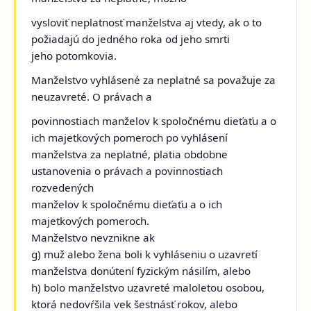
vysloviť neplatnosť manželstva aj vtedy, ak o to
požiadajú do jedného roka od jeho smrti
jeho potomkovia.
Manželstvo vyhlásené za neplatné sa považuje za
neuzavreté. O právach a
povinnostiach manželov k spoločnému dieťaťu a o
ich majetkových pomeroch po vyhlásení
manželstva za neplatné, platia obdobne
ustanovenia o právach a povinnostiach
rozvedených
manželov k spoločnému dieťaťu a o ich
majetkových pomeroch.
Manželstvo nevznikne ak
g) muž alebo žena boli k vyhláseniu o uzavretí
manželstva donútení fyzickým násilím, alebo
h) bolo manželstvo uzavreté maloletou osobou,
ktorá nedovŕšila vek šestnásť rokov, alebo