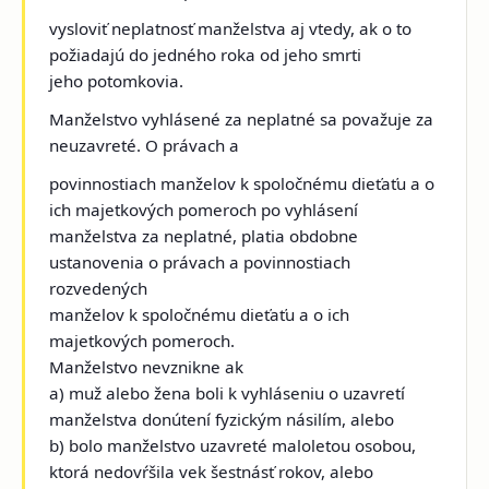
vysloviť neplatnosť manželstva aj vtedy, ak o to
požiadajú do jedného roka od jeho smrti
jeho potomkovia.
Manželstvo vyhlásené za neplatné sa považuje za
neuzavreté. O právach a
povinnostiach manželov k spoločnému dieťaťu a o
ich majetkových pomeroch po vyhlásení
manželstva za neplatné, platia obdobne
ustanovenia o právach a povinnostiach
rozvedených
manželov k spoločnému dieťaťu a o ich
majetkových pomeroch.
Manželstvo nevznikne ak
a) muž alebo žena boli k vyhláseniu o uzavretí
manželstva donútení fyzickým násilím, alebo
b) bolo manželstvo uzavreté maloletou osobou,
ktorá nedovŕšila vek šestnásť rokov, alebo