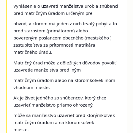
Vyhlásenie o uzavretí manželstva urobia snúbenci
pred matričným úradom určeným pre
obvod, v ktorom má jeden z nich trvalý pobyt a to
pred starostom (primátorom) alebo
povereným poslancom obecného (mestského )
zastupiteľstva za prítomnosti matrikára
matričného úradu.
Matričný úrad môže z dôležitých dôvodov povoliť
uzavretie manželstva pred iným
matričným úradom alebo na ktoromkoľvek inom
vhodnom mieste.
Ak je život jedného zo snúbencov, ktorý chce
uzavrieť manželstvo priamo ohrozený,
môže sa manželstvo uzavrieť pred ktorýmkoľvek
matričným úradom a na ktoromkoľvek
mieste.