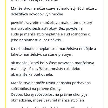
Manželstvo nemôže uzavrieť maloletý. Súd môže z
dôležitých dôvodov výnimočne
povoliť uzavretie manželstva maloletému, ktorý
má viac ako šestnásť rokov. Bez povolenia
súdu je manželstvo neplatné a súd rozhodne o
jeho neplatnosti aj bez návrhu.
K rozhodnutiu o neplatnosti manželstva nedôjde a
takéto manželstvo sa stane platným,
ak manžel, ktorý bol v čase uzavretia manželstva
maloletý, už dovŕšil osemnásty rok alebo
ak manželka otehotnela.
Manželstvo nemôže uzavrieť osoba pozbavená
spôsobilosti na právne úkony.
Osoba, ktorej spôsobilosť na právne úkony je
obmedzená, môže uzavrieť manželstvo len