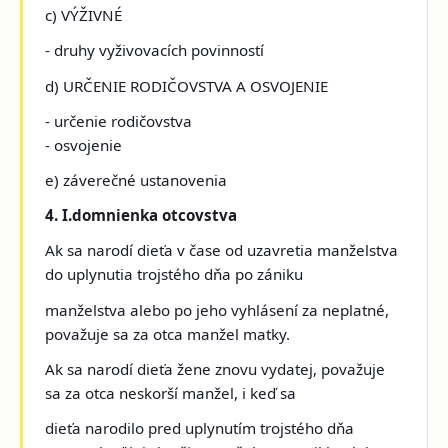
c) VÝŽIVNÉ
- druhy vyživovacích povinností
d) URČENIE RODIČOVSTVA A OSVOJENIE
- určenie rodičovstva
- osvojenie
e) záverečné ustanovenia
4. I.domnienka otcovstva
Ak sa narodí dieťa v čase od uzavretia manželstva
do uplynutia trojstého dňa po zániku
manželstva alebo po jeho vyhlásení za neplatné,
považuje sa za otca manžel matky.
Ak sa narodí dieťa žene znovu vydatej, považuje
sa za otca neskorší manžel, i keď sa
dieťa narodilo pred uplynutím trojstého dňa