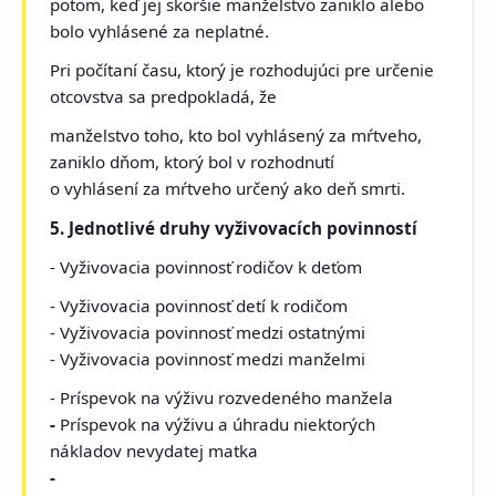
potom, keď jej skoršie manželstvo zaniklo alebo
bolo vyhlásené za neplatné.
Pri počítaní času, ktorý je rozhodujúci pre určenie
otcovstva sa predpokladá, že
manželstvo toho, kto bol vyhlásený za mŕtveho,
zaniklo dňom, ktorý bol v rozhodnutí
o vyhlásení za mŕtveho určený ako deň smrti.
5. Jednotlivé druhy vyživovacích povinností
- Vyživovacia povinnosť rodičov k deťom
- Vyživovacia povinnosť detí k rodičom
- Vyživovacia povinnosť medzi ostatnými
- Vyživovacia povinnosť medzi manželmi
- Príspevok na výživu rozvedeného manžela
-
Príspevok na výživu a úhradu niektorých
nákladov nevydatej matka
-