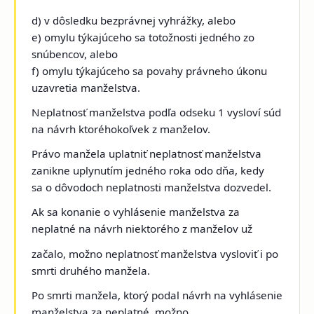
d) v dôsledku bezprávnej vyhrážky, alebo
e) omylu týkajúceho sa totožnosti jedného zo
snúbencov, alebo
f) omylu týkajúceho sa povahy právneho úkonu
uzavretia manželstva.
Neplatnosť manželstva podľa odseku 1 vysloví súd
na návrh ktoréhokoľvek z manželov.
Právo manžela uplatniť neplatnosť manželstva
zanikne uplynutím jedného roka odo dňa, kedy
sa o dôvodoch neplatnosti manželstva dozvedel.
Ak sa konanie o vyhlásenie manželstva za
neplatné na návrh niektorého z manželov už
začalo, možno neplatnosť manželstva vysloviť i po
smrti druhého manžela.
Po smrti manžela, ktorý podal návrh na vyhlásenie
manželstva za neplatné, možno