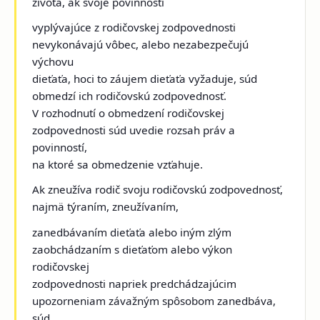
života, ak svoje povinnosti
vyplývajúce z rodičovskej zodpovednosti
nevykonávajú vôbec, alebo nezabezpečujú
výchovu
dieťaťa, hoci to záujem dieťaťa vyžaduje, súd
obmedzí ich rodičovskú zodpovednosť.
V rozhodnutí o obmedzení rodičovskej
zodpovednosti súd uvedie rozsah práv a
povinností,
na ktoré sa obmedzenie vzťahuje.
Ak zneužíva rodič svoju rodičovskú zodpovednosť,
najmä týraním, zneužívaním,
zanedbávaním dieťaťa alebo iným zlým
zaobchádzaním s dieťaťom alebo výkon
rodičovskej
zodpovednosti napriek predchádzajúcim
upozorneniam závažným spôsobom zanedbáva,
súd