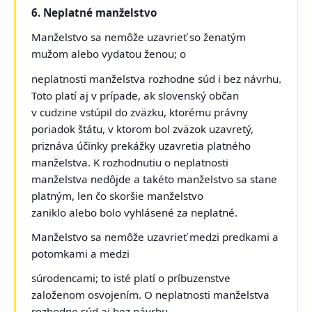
6. Neplatné manželstvo
Manželstvo sa nemôže uzavrieť so ženatým
mužom alebo vydatou ženou; o
neplatnosti manželstva rozhodne súd i bez návrhu.
Toto platí aj v prípade, ak slovenský občan
v cudzine vstúpil do zväzku, ktorému právny
poriadok štátu, v ktorom bol zväzok uzavretý,
priznáva účinky prekážky uzavretia platného
manželstva. K rozhodnutiu o neplatnosti
manželstva nedôjde a takéto manželstvo sa stane
platným, len čo skoršie manželstvo
zaniklo alebo bolo vyhlásené za neplatné.
Manželstvo sa nemôže uzavrieť medzi predkami a
potomkami a medzi
súrodencami; to isté platí o príbuzenstve
založenom osvojením. O neplatnosti manželstva
rozhodne súd aj bez návrhu.