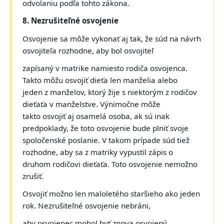
odvolaniu podľa tohto zákona.
8. Nezrušiteľné osvojenie
Osvojenie sa môže vykonať aj tak, že súd na návrh
osvojiteľa rozhodne, aby bol osvojiteľ
zapísaný v matrike namiesto rodiča osvojenca.
Takto môžu osvojiť dieťa len manželia alebo
jeden z manželov, ktorý žije s niektorým z rodičov
dieťaťa v manželstve. Výnimočne môže
takto osvojiť aj osamelá osoba, ak sú inak
predpoklady, že toto osvojenie bude plniť svoje
spoločenské poslanie. V takom prípade súd tiež
rozhodne, aby sa z matriky vypustil zápis o
druhom rodičovi dieťaťa. Toto osvojenie nemožno
zrušiť.
Osvojiť možno len maloletého staršieho ako jeden
rok. Nezrušiteľné osvojenie nebráni,
aby osvojenec mohol byť znova osvojený.