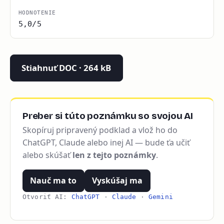
HODNOTENIE
5,0/5
Stiahnuť DOC · 264 kB
Preber si túto poznámku so svojou AI
Skopíruj pripravený podklad a vlož ho do
ChatGPT, Claude alebo inej AI — bude ťa učiť
alebo skúšať
len z tejto poznámky
.
Nauč ma to
Vyskúšaj ma
Otvoriť AI:
ChatGPT
·
Claude
·
Gemini