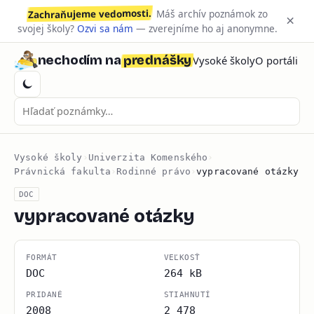
Zachraňujeme vedomosti.
Máš archív poznámok zo
×
svojej školy?
Ozvi sa nám
— zverejníme ho aj anonymne.
prednášky
nechodím na
Vysoké školy
O portáli
Vysoké školy
›
Univerzita Komenského
›
Právnická fakulta
›
Rodinné právo
›
vypracované otázky
DOC
vypracované otázky
FORMÁT
VEĽKOSŤ
DOC
264 kB
PRIDANÉ
STIAHNUTÍ
2008
2 478