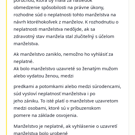
poruchou, ktorá by mala za následok
obmedzenie spôsobilosti na právne úkony,
rozhodne súd o neplatnosti tohto manželstva na
návrh ktoréhokoľvek z manželov. K rozhodnutiu o
neplatnosti manželstva nedôjde, ak sa
zdravotný stav manžela stal zlučiteľný s účelom
manželstva.
Ak manželstvo zaniklo, nemožno ho vyhlásiť za
neplatné.
Ak bolo manželstvo uzavreté so ženatým mužom
alebo vydatou ženou, medzi
predkami a potomkami alebo medzi súrodencami,
súd vysloví neplatnosť manželstva i po
jeho zániku. To isté platí o manželstve uzavretom
medzi osobami, ktoré sú v príbuzenskom
pomere na základe osvojenia.
Manželstvo je neplatné, ak vyhlásenie o uzavretí
manželstva bolo urobené