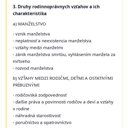
3. Druhy rodinnoprávnych vzťahov a ich
charakteristika
a) MANŽELSTVO
- vznik manželstva
- neplatnosť a neexistencia manželstva
- vzťahy medzi manželmi
- zánik manželstva smrťou, vyhlásením manžela za
mŕtveho
- rozvod manželstva
b) VZŤAHY MEDZI RODIČMI, DEŤMI A OSTATNÝMI
PRÍBUZNÝMI
- rodičovská zodpovednosť
- ďalšie práva a povinnosti rodičov a deví a vzťahy
v rodine
- náhradná starostlivosť
- poručníctvo a opatrovníctvo