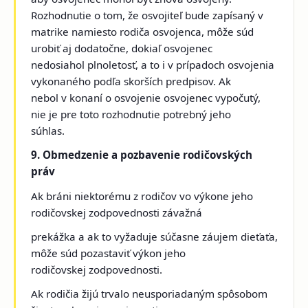
Rozhodnutie o tom, že osvojiteľ bude zapísaný v
matrike namiesto rodiča osvojenca, môže súd
urobiť aj dodatočne, dokiaľ osvojenec
nedosiahol plnoletosť, a to i v prípadoch osvojenia
vykonaného podľa skorších predpisov. Ak
nebol v konaní o osvojenie osvojenec vypočutý,
nie je pre toto rozhodnutie potrebný jeho
súhlas.
9. Obmedzenie a pozbavenie rodičovských
práv
Ak bráni niektorému z rodičov vo výkone jeho
rodičovskej zodpovednosti závažná
prekážka a ak to vyžaduje súčasne záujem dieťaťa,
môže súd pozastaviť výkon jeho
rodičovskej zodpovednosti.
Ak rodičia žijú trvalo neusporiadaným spôsobom