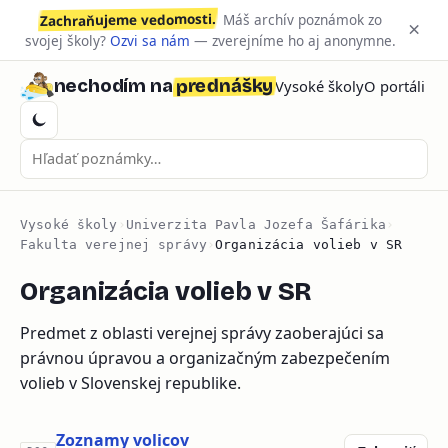
Zachraňujeme vedomosti.
Máš archív poznámok zo
×
svojej školy?
Ozvi sa nám
— zverejníme ho aj anonymne.
prednášky
nechodím na
Vysoké školy
O portáli
Vysoké školy
›
Univerzita Pavla Jozefa Šafárika
›
Fakulta verejnej správy
›
Organizácia volieb v SR
Organizácia volieb v SR
Predmet z oblasti verejnej správy zaoberajúci sa
právnou úpravou a organizačným zabezpečením
volieb v Slovenskej republike.
Zoznamy volicov