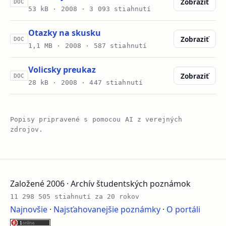
Zobraziť
DOC
53 kB ·
2008
· 3 093 stiahnutí
Otazky na skusku
Zobraziť
DOC
1,1 MB ·
2008
· 587 stiahnutí
Volicsky preukaz
Zobraziť
DOC
28 kB ·
2008
· 447 stiahnutí
Popisy pripravené s pomocou AI z verejných
zdrojov.
Založené 2006 · Archív študentských poznámok
11 298 505 stiahnutí za 20 rokov
Najnovšie
·
Najsťahovanejšie poznámky
·
O portáli