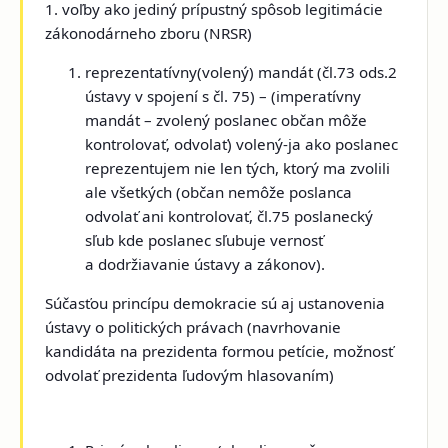
1. voľby ako jediný prípustný spôsob legitimácie
zákonodárneho zboru (NRSR)
reprezentatívny(volený) mandát (čl.73 ods.2
ústavy v spojení s čl. 75) – (imperatívny
mandát – zvolený poslanec občan môže
kontrolovať, odvolať) volený-ja ako poslanec
reprezentujem nie len tých, ktorý ma zvolili
ale všetkých (občan nemôže poslanca
odvolať ani kontrolovať, čl.75 poslanecký
sľub kde poslanec sľubuje vernosť
a dodržiavanie ústavy a zákonov).
Súčasťou princípu demokracie sú aj ustanovenia
ústavy o politických právach (navrhovanie
kandidáta na prezidenta formou petície, možnosť
odvolať prezidenta ľudovým hlasovaním)