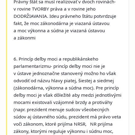
Právny štát sa musí realizovať v dvoch rovinách-
v rovine TVORBY práva a v rovine jeho
DODRŽIAVANIA. Ideu právneho štátu potvrdzuje
fakt, že moc zákonodárna je viazaná ústavou
a moc výkonna a súdna je viazaná ústavou
a zákonmi
6. Princíp deľby moci a republikánskeho
parlamentarizmu
- princíp deľby moci nie je
v ústave jednoznačne stanovený možno ho však
odvodiť od názvu hlavy piatej, šiestej a siedmej
(zákonodárna, výkonna a súdna moc). Pre princíp
deľby moci je však dôležité aby medzi jednotlivými
mocami existovali vzájomné brzdy a protiváhy
(napr. prezident menuje sudcov všeobecných
súdov aj ústavného súdu, prezident má právo veta
voči zákonom, ktoré prijíma NRSR, NR prijíma
zákony, ktorými reguluje výkonnu i súdnu moc,