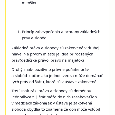
menšinu.
Princíp zabezpečenia a ochrany základných
práv a slobôd
Základné práva a slobody sú zakotvené v druhej
hlave. Na prvom mieste je idea prirodzených
práv(dedičské právo, právo na majetok)
Druhý znak- pozitívno právne poňatie práv
a slobôd- občan ako jednotlivec sa môže domáhať
tých práv od štátu, ktoré sú v ústave zakotvené
Tretí znak-zákl.práva a slobody sú doménou
jednotlivca t. j. štát môže do nich zasahovať len
v medziach zákona(ak v ústave je zakotvená
sloboda obydlia to znamená že don môže vstúpiť