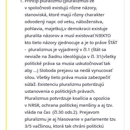
Princíp pluralizmu-
(pluralizmus-že
v spoločnosti existujú rôzne názory,
stanoviská, ktoré majú rôzny charakter
odvodený napr. od veku, náboženstva,
pohlavia, majetku),v demokracii existuje
pluralita názorov a musí existovať NIEKTO
kto tieto názory zjednocuje a je to práve ŠTÁT
- pluralizmus je vyjadrený v
čl.1
(štát sa
neviaže na žiadnu ideológiu)
a v čl. 31(
všetky
politické práva sa musia uskutočnovať tak
aby ...) Sloboda prejavu sa nedá vynucovať
silou. Všetky tieto práva musia zabezpečiť
súťaž. Existenciu pluralizmu potvrdzujú
ustanovenia o politických právach.
Pluralizmus potvrdzuje koalícia a opozícia
v NRSR, ochrana politickej menšiny a aj tzv.
vláda na čas (čl.30 ods.2). Prejavom
pluralizmu je aj hlasovanie v parlamente tzv.
3/5 vačšinou, ktorá tak chráni politickú