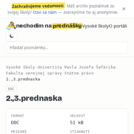
Zachraňujeme vedomosti.
Máš archív poznámok zo
×
svojej školy?
Ozvi sa nám
— zverejníme ho aj anonymne.
prednášky
nechodím na
Vysoké školy
O portáli
Vysoké školy
›
Univerzita Pavla Jozefa Šafárika
›
Fakulta verejnej správy
›
štátne právo
›
2.,3.prednaska
DOC
2.,3.prednaska
FORMÁT
VEĽKOSŤ
DOC
51 kB
PRIDANÉ
STIAHNUTÍ