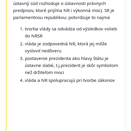
ústavný súd rozhoduje o ústavnosti právnych
predpisov, ktoré prijíma NR i výkonná moc). SR je
parlamentnou republikou: potvrdzuje to najmä
tvorba vlády sa odvádza od výsledkov volieb
do NRSR
vláda je zodpovedná NR, ktorá jej môže
vysloviť nedôveru
postavenie prezidenta ako hlavy štátu je
ústavne slabé, t.j.prezident je skôr symbolom
než držiteľom moci
vláda a NR spolupracujú pri tvorbe zákonov