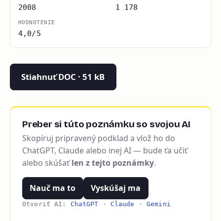
2008
1 178
HODNOTENIE
4,0/5
Stiahnuť DOC · 51 kB
Preber si túto poznámku so svojou AI
Skopíruj pripravený podklad a vlož ho do
ChatGPT, Claude alebo inej AI — bude ťa učiť
alebo skúšať
len z tejto poznámky
.
Nauč ma to
Vyskúšaj ma
Otvoriť AI:
ChatGPT
·
Claude
·
Gemini