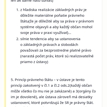
len ak dáme nato súhlas)
z hľadiska realizácie základných práv je
dôležite
materiálne poňatie právneho
štátu(
že je dôležité aby sa práva v právnom
systéme objavyli a aby každý občan mohol
svoje práva v praxi využívať)...
silnie tendencia aby sa ustanovenia
o základných právach a slobodách
považovali za bezprostredne platné právo
(narastá počet práv, ktoré sú realizovateľné
priamo z ústavy)
5. Princíp právneho štátu
– v ústave je tento
princíp zakotvený v čl.1 a čl.2 ods.2(každý občan
môže všetko čo mu nie je zakázané) a 3(orgány čo
im je dovolené), ale ústava zároveň má desiatky
ustanovení, ktoré potvrdzujú že SR je právny štát.