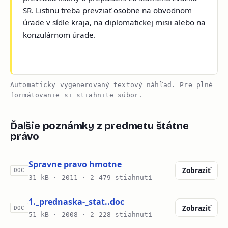
SR. Listinu treba prevziať osobne na obvodnom
úrade v sídle kraja, na diplomatickej misii alebo na
konzulárnom úrade.
Automaticky vygenerovaný textový náhľad. Pre plné
formátovanie si stiahnite súbor.
Ďalšie poznámky z predmetu štátne
právo
Spravne pravo hmotne
Zobraziť
DOC
31 kB ·
2011
· 2 479 stiahnutí
1._prednaska-_stat..doc
Zobraziť
DOC
51 kB ·
2008
· 2 228 stiahnutí