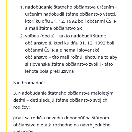
nadobúdanie štátneho občianstva určením –
určením nadobudli štátne občianstvo všetci,
ktorí ku dňu 31. 12. 1992 boli občanmi ČSFR
a mali štátne občianstvo SR
voľbou (opcia) – takto nadobudli štátne
občianstvo tí, ktorí ku dňu 31. 12. 1992 boli
občanmi ČSFR ale nemali slovenské
občianstvo – títo mali ročnú lehotu na to aby
si slovenské štátne občianstvo zvolili - táto
lehota bola prekluzívna
Nie hromadné:
3. Nadobúdanie štátneho občianstva maloletými
deťmi – deti sledujú štátne občianstvo svojich
rodičov:
(a)ak sa rodičia nevedia dohodnúť na štátnom
občianstve dieťaťa rozhodne na návrh jedného
z nich súd