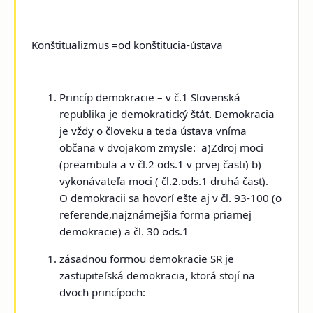
Konštitualizmus =od konštitucia-ústava
Princíp demokracie
– v č.1 Slovenská
republika je demokratický štát. Demokracia
je vždy o človeku a teda ústava vníma
občana v dvojakom zmysle: a)Zdroj moci
(preambula a v čl.2 ods.1 v prvej časti) b)
vykonávateľa moci ( čl.2.ods.1 druhá časť).
O demokracii sa hovorí ešte aj v čl. 93-100 (o
referende,najznámejšia forma priamej
demokracie) a čl. 30 ods.1
zásadnou formou demokracie SR je
zastupiteľská demokracia, ktorá stojí na
dvoch princípoch: