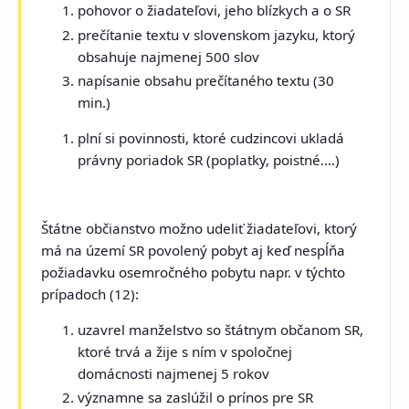
pohovor o žiadateľovi, jeho blízkych a o SR
prečítanie textu v slovenskom jazyku, ktorý
obsahuje najmenej 500 slov
napísanie obsahu prečítaného textu (30
min.)
plní si povinnosti, ktoré cudzincovi ukladá
právny poriadok SR (poplatky, poistné....)
Štátne občianstvo možno udeliť žiadateľovi, ktorý
má na území SR povolený pobyt aj keď nespĺňa
požiadavku osemročného pobytu napr. v týchto
prípadoch (12):
uzavrel manželstvo so štátnym občanom SR,
ktoré trvá a žije s ním v spoločnej
domácnosti najmenej 5 rokov
významne sa zaslúžil o prínos pre SR