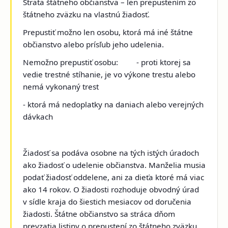
Strata štátneho občianstva – len prepustením zo
štátneho zväzku na vlastnú žiadosť.
Prepustiť možno len osobu, ktorá má iné štátne
občianstvo alebo prísľub jeho udelenia.
Nemožno prepustiť osobu: - proti ktorej sa
vedie trestné stíhanie, je vo výkone trestu alebo
nemá vykonaný trest
- ktorá má nedoplatky na daniach alebo verejných
dávkach
Žiadosť sa podáva osobne na tých istých úradoch
ako žiadosť o udelenie občianstva. Manželia musia
podať žiadosť oddelene, ani za dieťa ktoré má viac
ako 14 rokov. O žiadosti rozhoduje obvodný úrad
v sídle kraja do šiestich mesiacov od doručenia
žiadosti. Štátne občianstvo sa stráca dňom
prevzatia listiny o prepustení zo štátneho zväzku