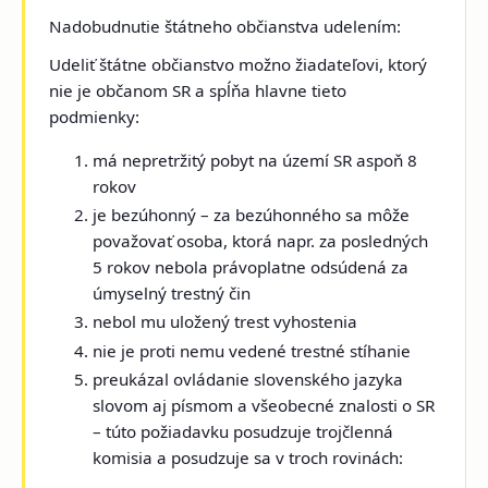
Nadobudnutie štátneho občianstva udelením:
Udeliť štátne občianstvo možno žiadateľovi, ktorý
nie je občanom SR a spĺňa
hlavne
tieto
podmienky:
má nepretržitý pobyt na území SR aspoň 8
rokov
je bezúhonný – za bezúhonného sa môže
považovať osoba, ktorá napr. za posledných
5 rokov nebola právoplatne odsúdená za
úmyselný trestný čin
nebol mu uložený trest vyhostenia
nie je proti nemu vedené trestné stíhanie
preukázal ovládanie slovenského jazyka
slovom aj písmom a všeobecné znalosti o SR
– túto požiadavku posudzuje trojčlenná
komisia a posudzuje sa v troch rovinách: