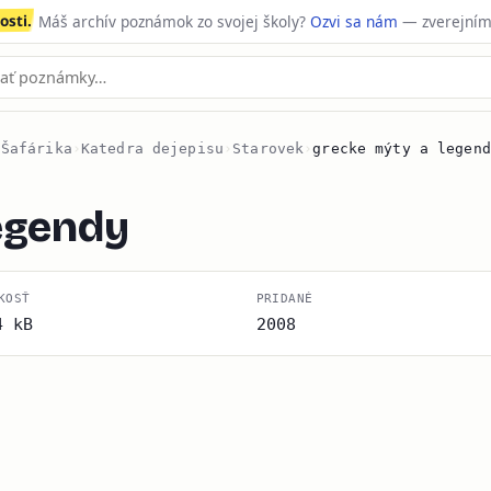
sti.
Máš archív poznámok zo svojej školy?
Ozvi sa nám
— zverejním
 Šafárika
›
Katedra dejepisu
›
Starovek
›
grecke mýty a legend
egendy
KOSŤ
PRIDANÉ
4 kB
2008