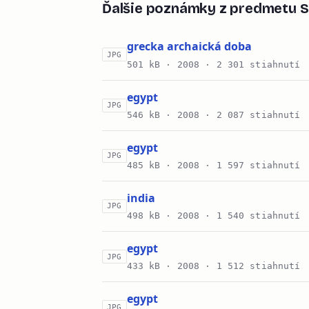
Ďalšie poznámky z predmetu 
grecka archaická doba
JPG
501 kB ·
2008
· 2 301 stiahnutí
egypt
JPG
546 kB ·
2008
· 2 087 stiahnutí
egypt
JPG
485 kB ·
2008
· 1 597 stiahnutí
india
JPG
498 kB ·
2008
· 1 540 stiahnutí
egypt
JPG
433 kB ·
2008
· 1 512 stiahnutí
egypt
JPG