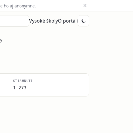
×
e ho aj anonymne.
Vysoké školy
O portáli
y
STIAHNUTÍ
1 273