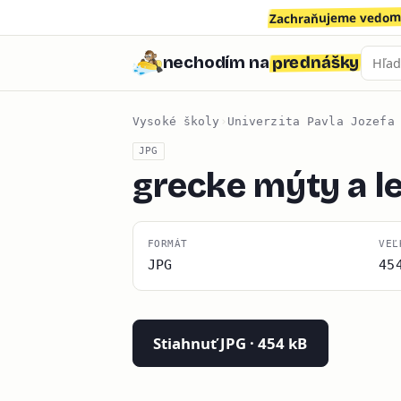
Zachraňujeme vedomo
prednášky
nechodím na
Vysoké školy
›
Univerzita Pavla Jozefa
JPG
grecke mýty a l
FORMÁT
VEĽ
JPG
45
Stiahnuť JPG · 454 kB