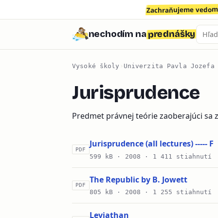
Zachraňujeme vedomo
prednášky
nechodím na
Vysoké školy
›
Univerzita Pavla Jozefa
Jurisprudence
Predmet právnej teórie zaoberajúci s
Jurisprudence (all lectures) ----- F
PDF
599 kB ·
2008
· 1 411 stiahnutí
The Republic by B. Jowett
PDF
805 kB ·
2008
· 1 255 stiahnutí
Leviathan