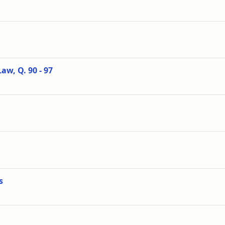
aw, Q. 90 - 97
s