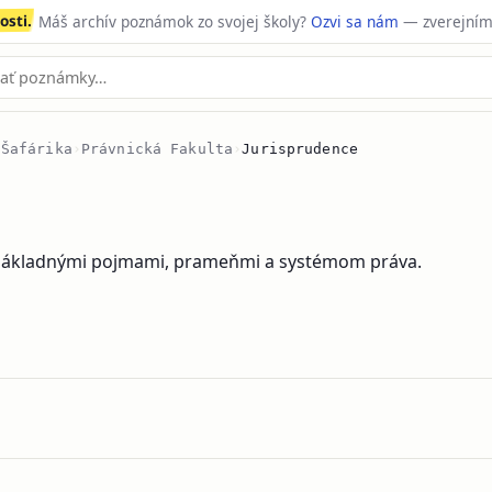
sti.
Máš archív poznámok zo svojej školy?
Ozvi sa nám
— zverejním
 Šafárika
›
Právnická Fakulta
›
Jurisprudence
a základnými pojmami, prameňmi a systémom práva.