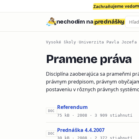
Zachraňujeme vedomo
prednášky
nechodím na
Vysoké školy
›
Univerzita Pavla Jozefa
Pramene práva
Disciplína zaoberajúca sa prameňmi prá
právnym predpisom, právnym obyčajam
postaveniu v rôznych právnych systém
Referendum
DOC
75 kB ·
2008
· 3 909 stiahnutí
Prednáška 4.4.2007
DOC
30 kB ·
2008
· 2 372 stiahnutí