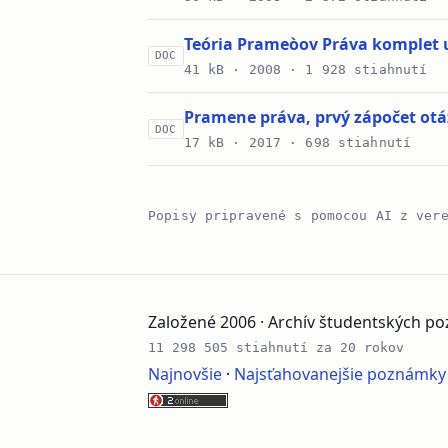
Teória Prameòov Práva komplet 
DOC
41 kB ·
2008
· 1 928 stiahnutí
Pramene práva, prvý zápočet ot
DOC
17 kB ·
2017
· 698 stiahnutí
Popisy pripravené s pomocou AI z ver
Založené 2006 · Archív študentských 
11 298 505 stiahnutí za 20 rokov
Najnovšie
·
Najsťahovanejšie poznámky