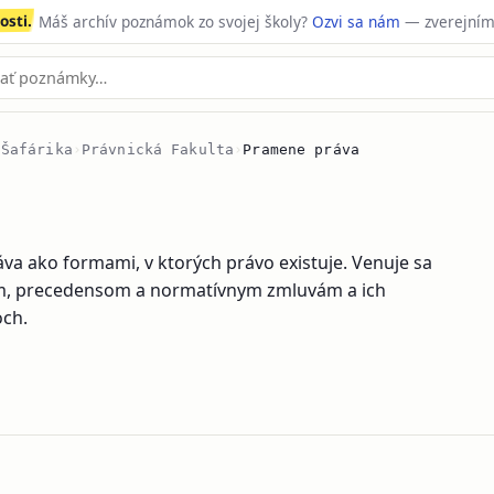
sti.
Máš archív poznámok zo svojej školy?
Ozvi sa nám
— zverejním
 Šafárika
›
Právnická Fakulta
›
Pramene práva
va ako formami, v ktorých právo existuje. Venuje sa
, precedensom a normatívnym zmluvám a ich
och.