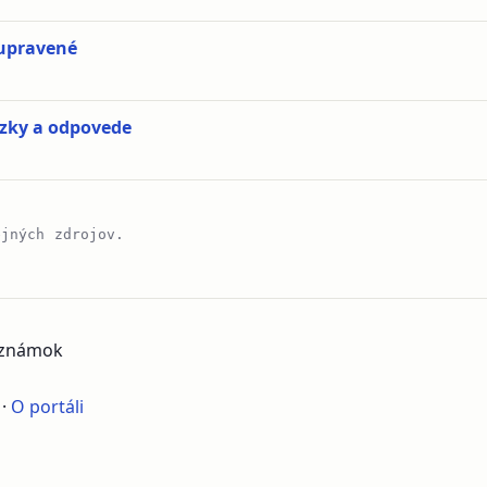
upravené
ázky a odpovede
ejných zdrojov.
poznámok
·
O portáli