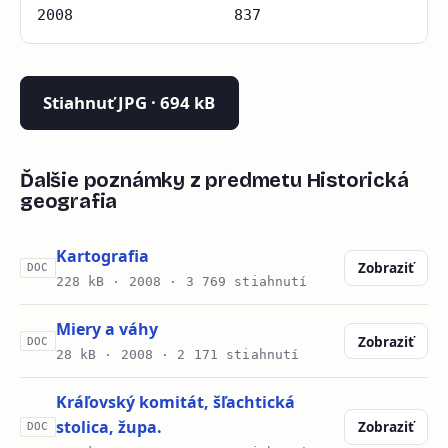
2008
837
Stiahnuť JPG · 694 kB
Ďalšie poznámky z predmetu Historická
geografia
Kartografia
Zobraziť
DOC
228 kB ·
2008
· 3 769 stiahnutí
Miery a váhy
Zobraziť
DOC
28 kB ·
2008
· 2 171 stiahnutí
Kráľovský komitát, šľachtická
stolica, župa.
Zobraziť
DOC