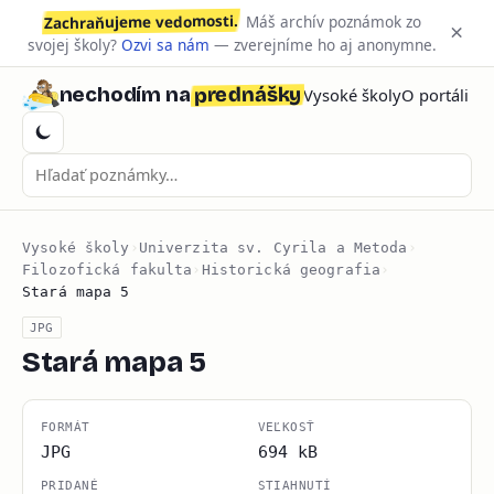
Zachraňujeme vedomosti.
Máš archív poznámok zo
×
svojej školy?
Ozvi sa nám
— zverejníme ho aj anonymne.
prednášky
nechodím na
Vysoké školy
O portáli
Vysoké školy
›
Univerzita sv. Cyrila a Metoda
›
Filozofická fakulta
›
Historická geografia
›
Stará mapa 5
JPG
Stará mapa 5
FORMÁT
VEĽKOSŤ
JPG
694 kB
PRIDANÉ
STIAHNUTÍ