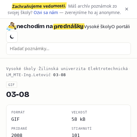
Zachraňujeme vedomosti.
Máš archív poznámok zo
×
svojej školy?
Ozvi sa nám
— zverejníme ho aj anonymne.
prednášky
nechodím na
Vysoké školy
O portáli
Vysoké školy
›
Žilinská univerzita
›
Elektrotechnická
›
LM_MTE-Ing.Letovič
›
03-08
GIF
03-08
FORMÁT
VEĽKOSŤ
GIF
58 kB
PRIDANÉ
STIAHNUTÍ
2008
101