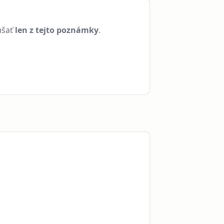
úšať
len z tejto poznámky
.