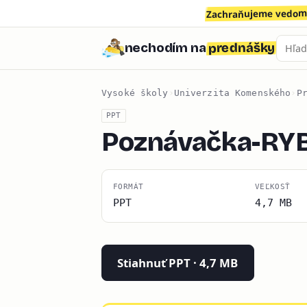
Zachraňujeme vedomo
prednášky
nechodím na
Vysoké školy
›
Univerzita Komenského
›
P
PPT
Poznávačka-RY
FORMÁT
VEĽKOSŤ
PPT
4,7 MB
Stiahnuť PPT · 4,7 MB