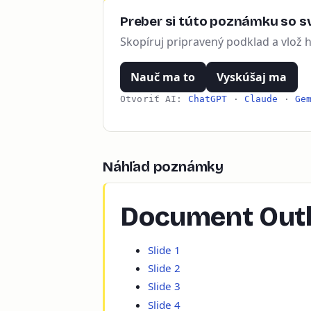
Preber si túto poznámku so sv
Skopíruj pripravený podklad a vlož 
Nauč ma to
Vyskúšaj ma
Otvoriť AI:
ChatGPT
·
Claude
·
Ge
Náhľad poznámky
Document Outl
Slide 1
Slide 2
Slide 3
Slide 4