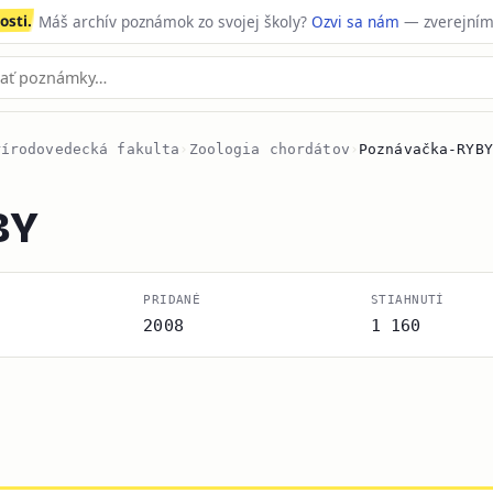
sti.
Máš archív poznámok zo svojej školy?
Ozvi sa nám
— zverejním
rírodovedecká fakulta
›
Zoologia chordátov
›
Poznávačka-RYBY
BY
PRIDANÉ
STIAHNUTÍ
2008
1 160