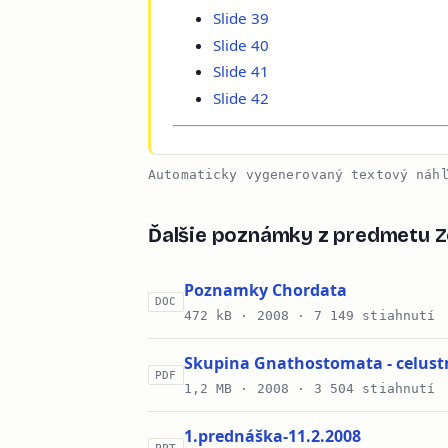
Slide 39
Slide 40
Slide 41
Slide 42
Automaticky vygenerovaný textový náh
Ďalšie poznámky z predmetu Z
Poznamky Chordata
DOC
472 kB ·
2008
· 7 149 stiahnutí
Skupina Gnathostomata - celus
PDF
1,2 MB ·
2008
· 3 504 stiahnutí
1.prednáška-11.2.2008