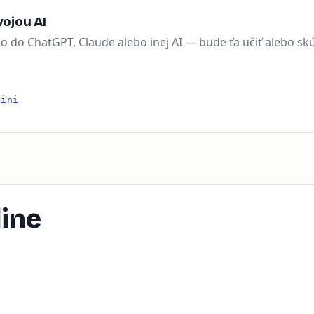
ojou AI
ho do ChatGPT, Claude alebo inej AI — bude ťa učiť alebo sk
mini
ine