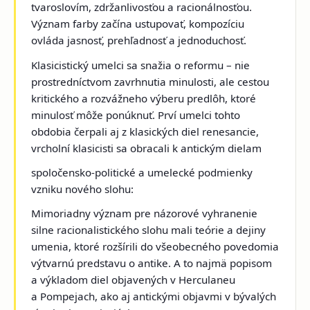
tvaroslovím, zdržanlivosťou a racionálnosťou.
Význam farby začína ustupovať, kompozíciu
ovláda jasnosť, prehľadnosť a jednoduchosť.
Klasicistický umelci sa snažia o reformu – nie
prostredníctvom zavrhnutia minulosti, ale cestou
kritického a rozvážneho výberu predlôh, ktoré
minulosť môže ponúknuť. Prví umelci tohto
obdobia čerpali aj z klasických diel renesancie,
vrcholní klasicisti sa obracali k antickým dielam
spoločensko-politické a umelecké podmienky
vzniku nového slohu:
Mimoriadny význam pre názorové vyhranenie
silne racionalistického slohu mali teórie a dejiny
umenia, ktoré rozšírili do všeobecného povedomia
výtvarnú predstavu o antike. A to najmä popisom
a výkladom diel objavených v Herculaneu
a Pompejach, ako aj antickými objavmi v bývalých