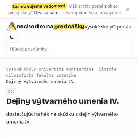
Zachraňujeme vedomosti.
Máš archív poznámok zo
×
svojej školy?
Ozvi sa nám
— zverejníme ho aj anonymne.
prednášky
nechodím na
Vysoké školy
O portáli
Vysoké školy
›
Univerzita Konštantína Filozofa
›
Filozofická fakulta
›
Estetika
›
Dejiny výtvarného umenia IV.
DOC
Dejiny výtvarného umenia IV.
dostatčujúci ťahák na skúšku z dejín výtvarného
umenia IV: