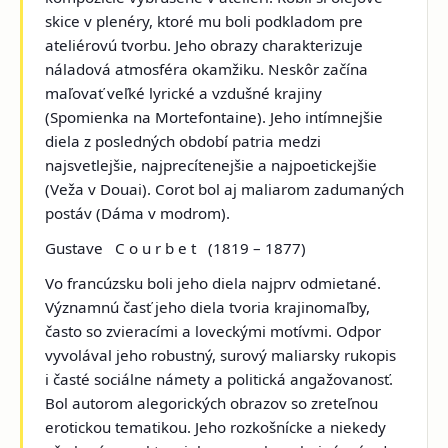
skice v plenéry, ktoré mu boli podkladom pre
ateliérovú tvorbu. Jeho obrazy charakterizuje
náladová atmosféra okamžiku. Neskôr začína
maľovať veľké lyrické a vzdušné krajiny
(
Spomienka na Mortefontaine
). Jeho intímnejšie
diela z posledných období patria medzi
najsvetlejšie, najprecítenejšie a najpoetickejšie
(
Veža v Douai
). Corot bol aj maliarom zadumaných
postáv (
Dáma v modrom
).
Gustave C o u r b e t
(1819 – 1877)
Vo francúzsku boli jeho diela najprv odmietané.
Významnú časť jeho diela tvoria krajinomaľby,
často so zvieracími a loveckými motívmi. Odpor
vyvolával jeho robustný, surový maliarsky rukopis
i časté sociálne námety a politická angažovanosť.
Bol autorom alegorických obrazov so zreteľnou
erotickou tematikou. Jeho rozkošnícke a niekedy