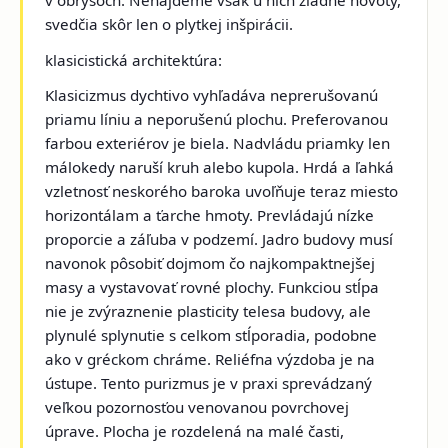
v obrysoch. Nenájdeme však u nich žiadne novoty,
svedčia skôr len o plytkej inšpirácii.
klasicistická architektúra:
Klasicizmus dychtivo vyhľadáva neprerušovanú
priamu líniu a neporušenú plochu. Preferovanou
farbou exteriérov je biela. Nadvládu priamky len
málokedy naruší kruh alebo kupola. Hrdá a ľahká
vzletnosť neskorého baroka uvoľňuje teraz miesto
horizontálam a ťarche hmoty. Prevládajú nízke
proporcie a záľuba v podzemí. Jadro budovy musí
navonok pôsobiť dojmom čo najkompaktnejšej
masy a vystavovať rovné plochy. Funkciou stĺpa
nie je zvýraznenie plasticity telesa budovy, ale
plynulé splynutie s celkom stĺporadia, podobne
ako v gréckom chráme. Reliéfna výzdoba je na
ústupe. Tento purizmus je v praxi sprevádzaný
veľkou pozornosťou venovanou povrchovej
úprave. Plocha je rozdelená na malé časti,