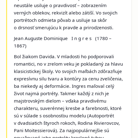
neustále usiluje o pravdivosť – zobrazením
verných oblekov, rekvizít alebo zátiší. Vo svojich
portrétoch odmieta pôvab a usiluje sa skôr
o drsnosť smerujúcu k pravde a prirodzenosti.
Jean Auguste Dominique I n g r e s
(1780 –
1867)
Bol žiakom Davida. V mladosti ho podporovali
romantici, no v zrelom veku je pokladaný za hlavu
klasicistickej školy. Vo svojich maľbách zdôrazňuje
expresívnu silu tvaru a kontúry za cenu zveličenia,
ba niekedy aj deformácie. Ingres maľoval celý
život najmä portréty. Takmer každý z nich je
majstrovským dielom – vďaka pravdivému
charakteru, suverénnej kresbe a farebnosti, ktoré
sú v súlade s osobnosťou modelu (
Autoportrét
v dvadsiatich štyroch rokoch, Rodina Rivierovcov,
Pani Moitessierová
). Za najpopulárnejšie sú
považované jeho portréty kreslené tuhou