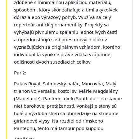
zdobené s minimálnou aplikáciou materiálu,
spôsobom, ktorý skôr zahaľuje a tlmí akýkoľvek
dôraz alebo výrazový pohyb. Využíva sa celý
repertoár antickej ornamentiky. Projekty sa
vyhýbajú plynulému spájaniu jednotlivých častí
a uprednostňujú sled priestorových blokov
vyznačujúcich sa originálnym vzhľadom, ktorého
individualita vynikne práve vďaka vzájomnej
odlišnosti dvoch susediacich celkov.
Paríž:
Palais Royal, Salmovský palác, Mincovňa, Malý
trianon vo Versaile, kostol sv. Márie Magdalény
(Madelaine), Panteon
: dielo Soufflota – na stavbe
niet barokovej preťaženosti, vonkajšie steny sú
holé a výzdoba stien sa obmedzuje na striedme
girlandové vlysy. Na rozdiel od rímskeho
Panteonu, tento má tambur pod kupolou.