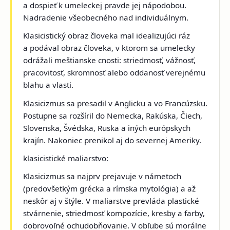
a dospieť k umeleckej pravde jej nápodobou.
Nadradenie všeobecného nad individuálnym.
Klasicistický obraz človeka mal idealizujúci ráz
a podával obraz človeka, v ktorom sa umelecky
odrážali meštianske cnosti: striedmosť, vážnosť,
pracovitosť, skromnosť alebo oddanosť verejnému
blahu a vlasti.
Klasicizmus sa presadil v Anglicku a vo Francúzsku.
Postupne sa rozšíril do Nemecka, Rakúska, Čiech,
Slovenska, Švédska, Ruska a iných európskych
krajín. Nakoniec prenikol aj do severnej Ameriky.
klasicistické maliarstvo:
Klasicizmus sa najprv prejavuje v námetoch
(predovšetkým grécka a rímska mytológia) a až
neskôr aj v štýle. V maliarstve prevláda plastické
stvárnenie, striedmosť kompozície, kresby a farby,
dobrovoľné ochudobňovanie. V obľube sú morálne