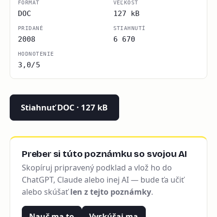
FORMÁT
VEĽKOSŤ
DOC
127 kB
PRIDANÉ
STIAHNUTÍ
2008
6 670
HODNOTENIE
3,0/5
Stiahnuť DOC · 127 kB
Preber si túto poznámku so svojou AI
Skopíruj pripravený podklad a vlož ho do
ChatGPT, Claude alebo inej AI — bude ťa učiť
alebo skúšať
len z tejto poznámky
.
Nauč ma to
Vyskúšaj ma