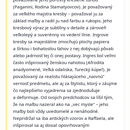
(
Paganini, Rodina Stamatyovcov
). Je považovaný
za veľkého majstra kresby – považoval ju za
základ maľby a radil ju nad farbu a rukopis. Jeho
kresbový výraz je subtílny v detaile a zároveň
veľkolepý a suverénny vo vedení línie. Ingrove
kresby sa majestátne zmocňujú plochy papiera
a šírkou i bohatosťou ťahov z nej dobývajú pôvab
alebo jadrnosť tej či onej postavy. Ingres bol veľmi
často inšpirovaný ženskou nahotou (
Afrodita
anadyomené, Veľká odaliska, Turecký kúpeľ
). Je
považovaný za realistu hlásajúceho „naivnú“
vernosť predmetu, ale aj za štylistu, ktorý v záujme
čo najlepšieho vyjadrenia sa zjednodušuje
a deformuje. Od svojich predchodcov sa líšil tým,
že na maľbu nazeral ako na „vec mysle“ – jeho
maľby boli vždy uvedomelé a nenáhodné.
Nepridržal sa iba antických vzorov a Raffaela, ale
inšpiroval sa aj dosial opovrhovaným