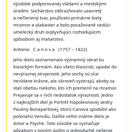
výzdobe podporovanej vládami a mestskými
úradmi. Sochárstvo zdôrazňovalo uzavretý
a nečlenený tvar, používalo primárne biely
mramor a alabaster a bolo považované vedúci
umelecký druh ovplyvňujúci rozhodujúcim
spôsobom aj maliarstvo.
Antonio C a n o v a
(1757 – 1822)
Jeho dielo zaznamenalo významný obrat ku
klasickým formám. Ako všetci klasicisti, upadal do
nevýraznej strojenosti. Jeho sochy sú síce
nevídane krásne, ale zároveň vyzerajú, akoby sa
stali obeťou niekoho, kto ich premenil na mramor.
Prejavuje sa v nich nedostatok výraznosti. Jedno
z najkrajších diel je
Portrét Napoleonovej sestry
Pauliny Bonapartovej
, ktorú Canova spodobil ako
polonahú Venušu. Dalšie veľmi známe dielo je
Amor a Psyche
. Toto súsošie sa vyznačuje
pôvabom s novým úsilím o jednoduché riešenie