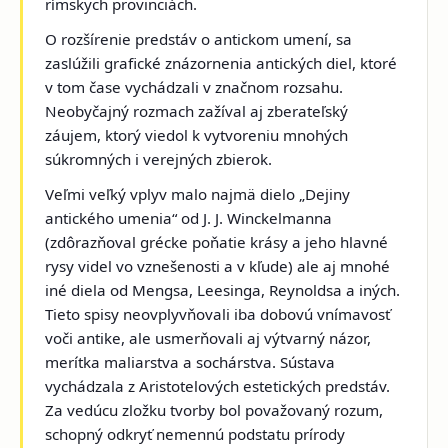
rímskych provinciách.
O rozšírenie predstáv o antickom umení, sa
zaslúžili grafické znázornenia antických diel, ktoré
v tom čase vychádzali v značnom rozsahu.
Neobyčajný rozmach zažíval aj zberateľský
záujem, ktorý viedol k vytvoreniu mnohých
súkromných i verejných zbierok.
Veľmi veľký vplyv malo najmä dielo „Dejiny
antického umenia“ od J. J. Winckelmanna
(zdôrazňoval grécke poňatie krásy a jeho hlavné
rysy videl vo vznešenosti a v kľude) ale aj mnohé
iné diela od Mengsa, Leesinga, Reynoldsa a iných.
Tieto spisy neovplyvňovali iba dobovú vnímavosť
voči antike, ale usmerňovali aj výtvarný názor,
merítka maliarstva a sochárstva. Sústava
vychádzala z Aristotelových estetických predstáv.
Za vedúcu zložku tvorby bol považovaný rozum,
schopný odkryť nemennú podstatu prírody