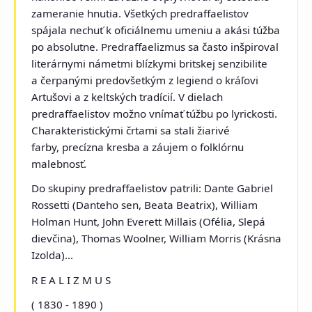
zameranie hnutia. Všetkých predraffaelistov
spájala nechuť k oficiálnemu umeniu a akási túžba
po absolutne. Predraffaelizmus sa často inšpiroval
literárnymi námetmi blízkymi britskej senzibilite
a čerpanými predovšetkým z legiend o kráľovi
Artušovi a z keltských tradícií. V dielach
predraffaelistov možno vnímať túžbu po lyrickosti.
Charakteristickými črtami sa stali žiarivé
farby, precízna kresba a záujem o folklórnu
malebnosť.
Do skupiny predraffaelistov patrili: Dante Gabriel
Rossetti (
Danteho sen, Beata Beatrix
), William
Holman Hunt, John Everett Millais (
Ofélia, Slepá
dievčina
), Thomas Woolner, William Morris (
Krásna
Izolda
)...
R E A L I Z M U S
( 1830 - 1890 )