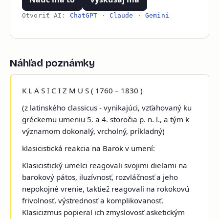
Otvoriť AI:
ChatGPT
·
Claude
·
Gemini
Náhľad poznámky
K L A S I C I Z M U S
( 1760 – 1830 )
(z latinského
classicus
- vynikajúci, vzťahovaný ku
gréckemu umeniu 5. a 4. storočia p. n. l., a tým k
významom dokonalý, vrcholný, príkladný)
klasicistická reakcia na Barok v umení:
Klasicistický umelci reagovali svojimi dielami na
barokový pátos, iluzívnosť, rozvláčnosť a jeho
nepokojné vrenie, taktiež reagovali na rokokovú
frivolnosť, výstrednosť a komplikovanosť.
Klasicizmus popieral ich zmyslovosť asketickým