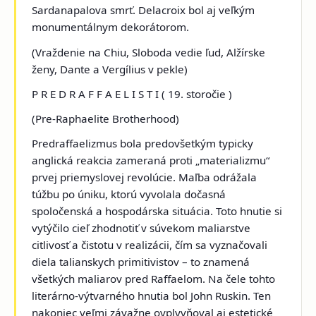
Sardanapalova smrť
. Delacroix bol aj veľkým
monumentálnym dekorátorom.
(
Vraždenie na Chiu, Sloboda vedie ľud, Alžírske
ženy, Dante a Vergílius v pekle
)
P R E D R A F F A E L I S T I
( 19. storočie )
(
Pre-Raphaelite Brotherhood
)
Predraffaelizmus bola predovšetkým typicky
anglická reakcia zameraná proti „materializmu“
prvej priemyslovej revolúcie. Maľba odrážala
túžbu po úniku, ktorú vyvolala dočasná
spoločenská a hospodárska situácia. Toto hnutie si
vytýčilo cieľ zhodnotiť v súvekom maliarstve
citlivosť a čistotu v realizácii, čím sa vyznačovali
diela talianskych primitivistov – to znamená
všetkých maliarov pred Raffaelom. Na čele tohto
literárno-výtvarného hnutia bol John Ruskin. Ten
nakoniec veľmi závažne ovplyvňoval aj estetické