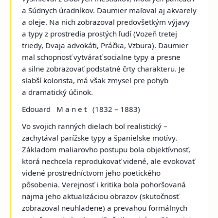
a
Súdnych úradníkov
. Daumier maľoval aj akvarely
a oleje. Na nich zobrazoval predovšetkým výjavy
a typy z prostredia prostých ľudí (
Vozeň tretej
triedy, Dvaja advokáti, Práčka, Vzbura
). Daumier
mal schopnosť vytvárať socialne typy a presne
a silne zobrazovať podstatné črty charakteru. Je
slabší kolorista, má však zmysel pre pohyb
a dramatický účinok.
Edouard M a n e t
(1832 – 1883)
Vo svojich ranných dielach bol realistický –
zachytával parížske typy a španielske motívy.
Základom maliarovho postupu bola objektívnosť,
ktorá nechcela reprodukovať videné, ale evokovať
videné prostredníctvom jeho poetického
pôsobenia. Verejnosť i kritika bola pohoršovaná
najmä jeho aktualizáciou obrazov (skutočnosť
zobrazoval neuhladene) a prevahou formálnych