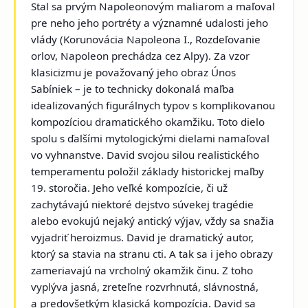
Stal sa prvým Napoleonovým maliarom a maľoval
pre neho jeho portréty a významné udalosti jeho
vlády (
Korunovácia Napoleona I., Rozdeľovanie
orlov, Napoleon prechádza cez Alpy
). Za vzor
klasicizmu je považovaný jeho obraz
Únos
Sabíniek
– je to technicky dokonalá maľba
idealizovaných figurálnych typov s komplikovanou
kompozíciou dramatického okamžiku. Toto dielo
spolu s ďalšími mytologickými dielami namaľoval
vo vyhnanstve. David svojou silou realistického
temperamentu položil základy historickej maľby
19. storočia. Jeho veľké kompozície, či už
zachytávajú niektoré dejstvo súvekej tragédie
alebo evokujú nejaký antický výjav, vždy sa snažia
vyjadriť heroizmus. David je dramatický autor,
ktorý sa stavia na stranu cti. A tak sa i jeho obrazy
zameriavajú na vrcholný okamžik činu. Z toho
vyplýva jasná, zreteľne rozvrhnutá, slávnostná,
a predovšetkým klasická kompozícia. David sa