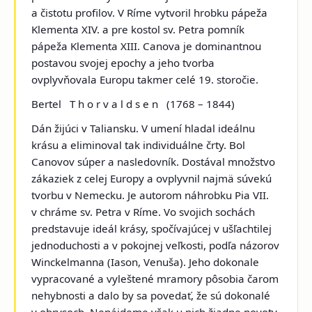
a čistotu profilov. V Ríme vytvoril
hrobku pápeža
Klementa XIV
. a pre kostol sv. Petra
pomník
pápeža Klementa XIII
. Canova je dominantnou
postavou svojej epochy a jeho tvorba
ovplyvňovala Europu takmer celé 19. storočie.
Bertel T h o r v a l d s e n
(1768 – 1844)
Dán žijúci v Taliansku. V umení hladal ideálnu
krásu a eliminoval tak individuálne črty. Bol
Canovov súper a nasledovník. Dostával množstvo
zákaziek z celej Europy a ovplyvnil najmä súvekú
tvorbu v Nemecku. Je autorom
náhrobku Pia VII
.
v chráme sv. Petra v Ríme. Vo svojich sochách
predstavuje ideál krásy, spočívajúcej v ušľachtilej
jednoduchosti a v pokojnej veľkosti, podľa názorov
Winckelmanna (
Iason, Venuša
). Jeho dokonale
vypracované a vyleštené mramory pôsobia čarom
nehybnosti a dalo by sa povedať, že sú dokonalé