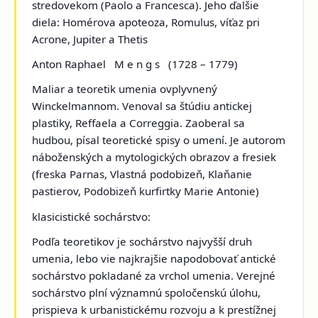
stredovekom (
Paolo a Francesca
). Jeho ďalšie
diela:
Homérova apoteoza, Romulus, víťaz pri
Acrone, Jupiter a Thetis
Anton Raphael M e n g s
(1728 – 1779)
Maliar a teoretik umenia ovplyvnený
Winckelmannom. Venoval sa štúdiu antickej
plastiky, Reffaela a Correggia. Zaoberal sa
hudbou, písal teoretické spisy o umení. Je autorom
náboženských a mytologických obrazov a fresiek
(
freska Parnas, Vlastná podobizeň, Klaňanie
pastierov, Podobizeň kurfirtky Marie Antonie
)
klasicistické sochárstvo:
Podľa teoretikov je sochárstvo najvyšší druh
umenia, lebo vie najkrajšie napodobovať antické
sochárstvo pokladané za vrchol umenia. Verejné
sochárstvo plní významnú spoločenskú úlohu,
prispieva k urbanistickému rozvoju a k prestížnej