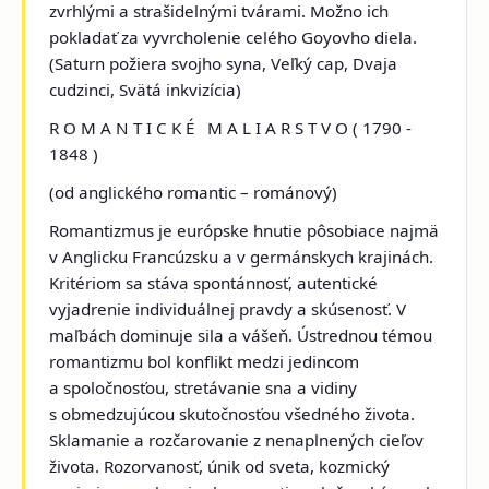
zvrhlými a strašidelnými tvárami. Možno ich
pokladať za vyvrcholenie celého Goyovho diela.
(
Saturn požiera svojho syna, Veľký cap, Dvaja
cudzinci, Svätá inkvizícia
)
R O M A N T I C K É M A L I A R S T V O
( 1790 -
1848 )
(od anglického
romantic
– románový)
Romantizmus je európske hnutie pôsobiace najmä
v Anglicku Francúzsku a v germánskych krajinách.
Kritériom sa stáva spontánnosť, autentické
vyjadrenie individuálnej pravdy a skúsenosť. V
maľbách dominuje sila a vášeň. Ústrednou témou
romantizmu bol konflikt medzi jedincom
a spoločnosťou, stretávanie sna a vidiny
s obmedzujúcou skutočnosťou všedného života.
Sklamanie a rozčarovanie z nenaplnených cieľov
života. Rozorvanosť, únik od sveta, kozmický