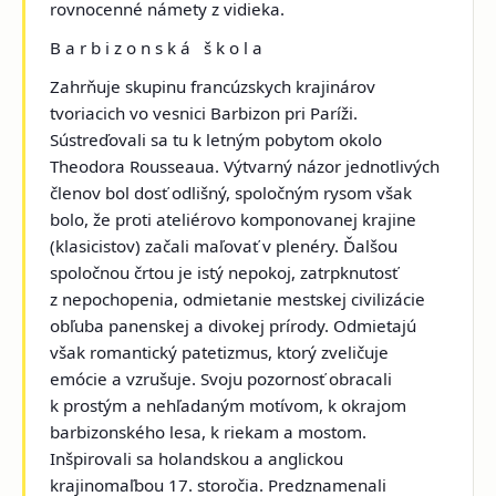
rovnocenné námety z vidieka.
B a r b i z o n s k á š k o l a
Zahrňuje skupinu francúzskych krajinárov
tvoriacich vo vesnici Barbizon pri Paríži.
Sústreďovali sa tu k letným pobytom okolo
Theodora Rousseaua. Výtvarný názor jednotlivých
členov bol dosť odlišný, spoločným rysom však
bolo, že proti ateliérovo komponovanej krajine
(klasicistov) začali maľovať v plenéry. Ďalšou
spoločnou črtou je istý nepokoj, zatrpknutosť
z nepochopenia, odmietanie mestskej civilizácie
obľuba panenskej a divokej prírody. Odmietajú
však romantický patetizmus, ktorý zveličuje
emócie a vzrušuje. Svoju pozornosť obracali
k prostým a nehľadaným motívom, k okrajom
barbizonského lesa, k riekam a mostom.
Inšpirovali sa holandskou a anglickou
krajinomaľbou 17. storočia. Predznamenali