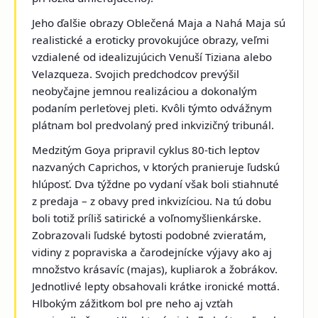
Jeho ďalšie obrazy
Oblečená Maja
a
Nahá Maja
sú
realistické a eroticky provokujúce obrazy, veľmi
vzdialené od idealizujúcich Venuší Tiziana alebo
Velazqueza. Svojich predchodcov prevýšil
neobyčajne jemnou realizáciou a dokonalým
podaním perleťovej pleti. Kvôli týmto odvážnym
plátnam bol predvolaný pred inkvizičný tribunál.
Medzitým Goya pripravil cyklus 80-tich leptov
nazvaných
Caprichos
, v ktorých pranieruje ľudskú
hlúposť. Dva týždne po vydaní však boli stiahnuté
z predaja – z obavy pred inkvizíciou. Na tú dobu
boli totiž príliš satirické a voľnomyšlienkárske.
Zobrazovali ľudské bytosti podobné zvieratám,
vidiny z popraviska a čarodejnícke výjavy ako aj
množstvo krásavíc (majas), kupliarok a žobrákov.
Jednotlivé lepty obsahovali krátke ironické mottá.
Hlbokým zážitkom bol pre neho aj vzťah