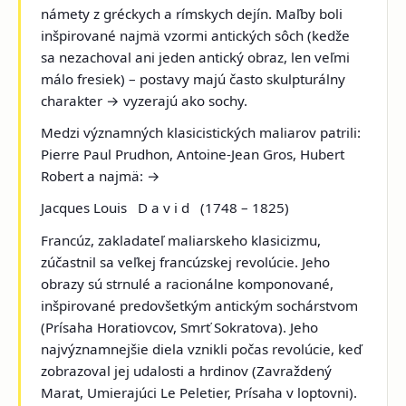
námety z gréckych a rímskych dejín. Maľby boli
inšpirované najmä vzormi antických sôch (kedže
sa nezachoval ani jeden antický obraz, len veľmi
málo fresiek) – postavy majú často skulpturálny
charakter → vyzerajú ako sochy.
Medzi významných klasicistických maliarov patrili:
Pierre Paul Prudhon, Antoine-Jean Gros, Hubert
Robert a najmä: →
Jacques Louis D a v i d
(1748 – 1825)
Francúz, zakladateľ maliarskeho klasicizmu,
zúčastnil sa veľkej francúzskej revolúcie. Jeho
obrazy sú strnulé a racionálne komponované,
inšpirované predovšetkým antickým sochárstvom
(
Prísaha Horatiovcov, Smrť Sokratova
). Jeho
najvýznamnejšie diela vznikli počas revolúcie, keď
zobrazoval jej udalosti a hrdinov (
Zavraždený
Marat, Umierajúci Le Peletier, Prísaha v loptovni
).