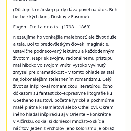
(
Dôstojník cisárskej gardy dáva povel na útok, Beh
berberských koní, Dostihy v Epsome
)
Eugèn D e l a c r o i x
(1798 – 1863)
Nezaujíma ho vonkajšia malebnosť, ale život duše
a tela. Bol to predovšetkým človek imaginácie,
ustavične podnecovaný lektúrou a každodenným
životom. Napriek svojmu racionálnemu prístupu
mal hlboko vo svojom vnútri vysoko vyvinutý
zmysel pre dramatickosť – v tomto ohľade sa stal
najdokonalejším stelesnením romantizmu. Celý
život sa inšpiroval romantickou literatúrou, čoho
dôkazom sú fantasticko-expresívne litografie ku
Goetheho Faustovi, početné lyrické a pochmúrne
malé plátna k Hamletovi alebo Othellovi. Okrem
iného hľadal inšpiráciu aj v Oriente – konkrétne
v Alžírsku, odkial si doniesol množstvo skíc a
náčrtov. Jeden z vrcholov jeho kolorizmu je obraz