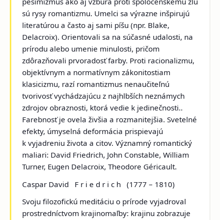
pesimizmus ako aj vzbura proti spoločenskému zlu
sú rysy romantizmu. Umelci sa výrazne inšpirujú
literatúrou a často aj sami píšu (npr. Blake,
Delacroix). Orientovali sa na súčasné udalosti, na
prírodu alebo umenie minulosti, pričom
zdôrazňovali prvoradosť farby. Proti racionalizmu,
objektívnym a normatívnym zákonitostiam
klasicizmu, razí romantizmus nenaučiteľnú
tvorivosť vychádzajúcu z najhlbších neznámych
zdrojov obraznosti, ktorá vedie k jedinečnosti..
Farebnosť je ovela živšia a rozmanitejšia. Svetelné
efekty, úmyselná deformácia prispievajú
k vyjadreniu života a citov. Významný romantický
maliari: David Friedrich, John Constable, William
Turner, Eugen Delacroix, Theodore Géricault.
Caspar David F r i e d r i c h
(1777 – 1810)
Svoju filozofickú meditáciu o prírode vyjadroval
prostredníctvom krajinomaľby: krajinu zobrazuje