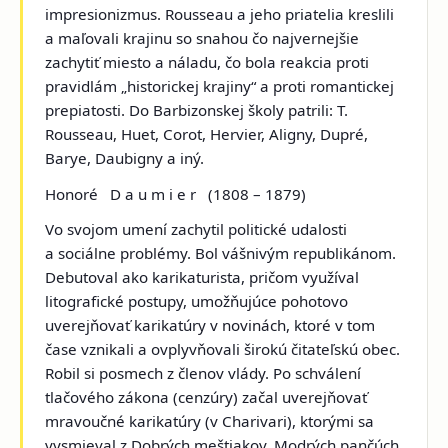
impresionizmus. Rousseau a jeho priatelia kreslili
a maľovali krajinu so snahou čo najvernejšie
zachytiť miesto a náladu, čo bola reakcia proti
pravidlám „historickej krajiny“ a proti romantickej
prepiatosti. Do Barbizonskej školy patrili: T.
Rousseau, Huet, Corot, Hervier, Aligny, Dupré,
Barye, Daubigny a iný.
Honoré D a u m i e r
(1808 – 1879)
Vo svojom umení zachytil politické udalosti
a sociálne problémy. Bol vášnivým republikánom.
Debutoval ako karikaturista, pričom využíval
litografické postupy, umožňujúce pohotovo
uverejňovať karikatúry v novinách, ktoré v tom
čase vznikali a ovplyvňovali širokú čitateľskú obec.
Robil si posmech z členov vlády. Po schválení
tlačového zákona (cenzúry) začal uverejňovať
mravoučné karikatúry (v
Charivari
), ktorými sa
vysmieval z
Dobrých meštiakov
,
Modrých pančúch