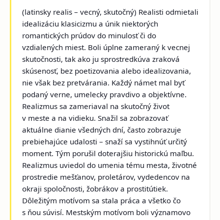
(latinsky
realis
– vecný, skutočný) Realisti odmietali
idealizáciu klasicizmu a únik niektorých
romantických prúdov do minulosť či do
vzdialených miest. Boli úplne zameraný k vecnej
skutočnosti, tak ako ju sprostredkúva zraková
skúsenosť, bez poetizovania alebo idealizovania,
nie však bez pretvárania. Každý námet mal byť
podaný verne, umelecky pravdivo a objektívne.
Realizmus sa zameriaval na skutočný život
v meste a na vidieku. Snažil sa zobrazovať
aktuálne dianie všedných dní, často zobrazuje
prebiehajúce udalosti – snaží sa vystihnúť určitý
moment. Tým porušil doterajšiu historickú maľbu.
Realizmus uviedol do umenia tému mesta, životné
prostredie mešťanov, proletárov, vydedencov na
okraji spoločnosti, žobrákov a prostitútiek.
Dôležitým motívom sa stala práca a všetko čo
s ňou súvisí. Mestským motívom boli významovo