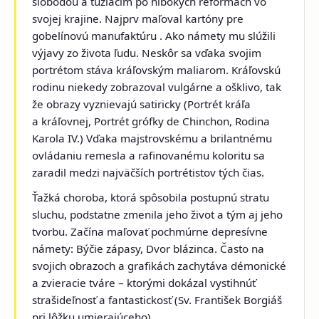
slobodou a túžiacim po hlbokých reformách vo
svojej krajine. Najprv maľoval kartóny pre
gobelínovú manufaktúru . Ako námety mu slúžili
výjavy zo života ľudu. Neskôr sa vďaka svojim
portrétom stáva kráľovským maliarom. Kráľovskú
rodinu niekedy zobrazoval vulgárne a ošklivo, tak
že obrazy vyznievajú satiricky (
Portrét kráľa
a kráľovnej, Portrét grófky de Chinchon, Rodina
Karola IV.
) Vďaka majstrovskému a brilantnému
ovládaniu remesla a rafinovanému koloritu sa
zaradil medzi najväčších portrétistov tých čias.
Ťažká choroba, ktorá spôsobila postupnú stratu
sluchu, podstatne zmenila jeho život a tým aj jeho
tvorbu. Začína maľovať pochmúrne depresívne
námety:
Býčie zápasy, Dvor blázinca
. Často na
svojich obrazoch a grafikách zachytáva démonické
a zvieracie tváre – ktorými dokázal vystihnúť
strašideľnosť a fantastickosť (
Sv. František Borgiáš
pri lôžku umierajúceho
).