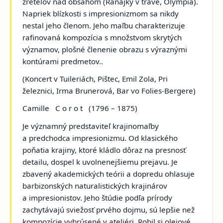
zreteľov nad obsahom (
Raňajky v tráve, Olympia
).
Napriek blízkosti s impresionizmom sa nikdy
nestal jeho členom. Jeho maľbu charakterizuje
rafinovaná kompozícia s množstvom skrytých
významov, plošné členenie obrazu s výraznými
kontúrami predmetov..
(Koncert v Tuileriách, Pištec, Emil Zola, Pri
železnici, Irma Brunerová, Bar vo Folies-Bergere)
Camille C o r o t
(1796 – 1875)
Je významný predstaviteľ krajinomaľby
a predchodca impresionizmu. Od klasického
poňatia krajiny, ktoré kládlo dôraz na presnosť
detailu, dospel k uvolnenejšiemu prejavu. Je
zbavený akademických teórii a dopredu ohlasuje
barbizonských naturalistických krajinárov
a impresionistov. Jeho štúdie podľa prírody
zachytávajú sviežosť prvého dojmu, sú lepšie než
kompozície vybrúsené v ateliéri. Robil si olejové