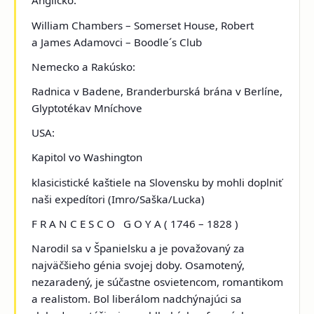
Anglicko:
William Chambers –
Somerset House
, Robert
a James Adamovci –
Boodle´s Club
Nemecko a Rakúsko:
Radnica v Badene, Branderburská brána v Berlíne,
Glyptotékav Mníchove
USA:
Kapitol vo Washington
klasicistické kaštiele na Slovensku
by mohli doplniť
naši expedítori (Imro/Saška/Lucka)
F R A N C E S C O G O Y A
( 1746 – 1828 )
Narodil sa v Španielsku a je považovaný za
najväčšieho génia svojej doby. Osamotený,
nezaradený, je súčastne osvietencom, romantikom
a realistom. Bol liberálom nadchýnajúci sa