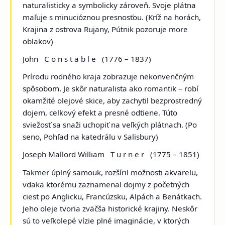
naturalisticky a symbolicky zároveň. Svoje plátna
maľuje s minucióznou presnosťou. (
Kríž na horách,
Krajina z ostrova Rujany, Pútnik pozoruje more
oblakov
)
John C o n s t a b l e
(1776 – 1837)
Prírodu rodného kraja zobrazuje nekonvenčným
spôsobom. Je skôr naturalista ako romantik – robí
okamžité olejové skice, aby zachytil bezprostredný
dojem, celkový efekt a presné odtiene. Túto
sviežosť sa snaži uchopiť na veľkých plátnach. (
Po
seno, Pohľad na katedrálu v Salisbury
)
Joseph Mallord William T u r n e r
(1775 – 1851)
Takmer úplný samouk, rozšíril možnosti akvarelu,
vdaka ktorému zaznamenal dojmy z početných
ciest po Anglicku, Francúzsku, Alpách a Benátkach.
Jeho oleje tvoria zväčša historické krajiny. Neskôr
sú to veľkolepé vízie plné imaginácie, v ktorých