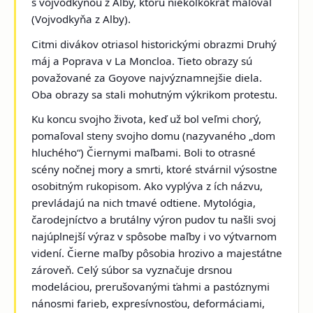
s vojvodkyňou z Alby, ktorú niekoľkokrát maľoval
(
Vojvodkyňa z Alby
).
Citmi divákov otriasol historickými obrazmi
Druhý
máj
a
Poprava v La Moncloa
. Tieto obrazy sú
považované za Goyove najvýznamnejšie diela.
Oba obrazy sa stali mohutným výkrikom protestu.
Ku koncu svojho života, keď už bol veľmi chorý,
pomaľoval steny svojho domu (nazyvaného „dom
hluchého“)
Čiernymi maľbami
. Boli to otrasné
scény nočnej mory a smrti, ktoré stvárnil výsostne
osobitným rukopisom. Ako vyplýva z ích názvu,
prevládajú na nich tmavé odtiene. Mytológia,
čarodejníctvo a brutálny výron pudov tu našli svoj
najúplnejší výraz v spôsobe maľby i vo výtvarnom
videní. Čierne maľby pôsobia hrozivo a majestátne
zároveň. Celý súbor sa vyznačuje drsnou
modeláciou, prerušovanými ťahmi a pastóznymi
nánosmi farieb, expresívnosťou, deformáciami,