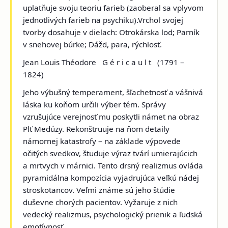
uplatňuje svoju teoriu farieb (zaoberal sa vplyvom
jednotlivých farieb na psychiku).Vrchol svojej
tvorby dosahuje v dielach:
Otrokárska lod; Parník
v snehovej búrke; Dážd, para, rýchlosť.
Jean Louis Théodore G é r i c a u l t
(1791 –
1824)
Jeho výbušný temperament, šľachetnosť a vášnivá
láska ku koňom určili výber tém. Správy
vzrušujúce verejnosť mu poskytli námet na obraz
Plť Medúzy
. Rekonštruuje na ňom detaily
námornej katastrofy – na základe výpovede
očitých svedkov, študuje výraz tvárí umierajúcich
a mrtvych v márnici. Tento drsný realizmus ovláda
pyramidálna kompozícia vyjadrujúca veľkú nádej
stroskotancov. Veľmi známe sú jeho štúdie
duševne chorých pacientov. Vyžaruje z nich
vedecký realizmus, psychologický prienik a ľudská
emotívnosť.