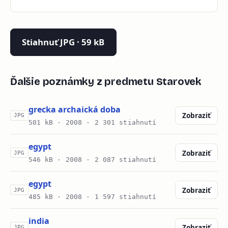
Stiahnuť JPG · 59 kB
Ďalšie poznámky z predmetu Starovek
grecka archaická doba
Zobraziť
JPG
501 kB ·
2008
· 2 301 stiahnutí
egypt
Zobraziť
JPG
546 kB ·
2008
· 2 087 stiahnutí
egypt
Zobraziť
JPG
485 kB ·
2008
· 1 597 stiahnutí
india
Zobraziť
JPG