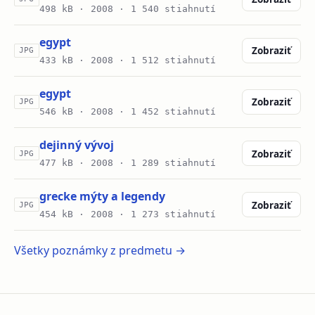
498 kB ·
2008
· 1 540 stiahnutí
egypt
Zobraziť
JPG
433 kB ·
2008
· 1 512 stiahnutí
egypt
Zobraziť
JPG
546 kB ·
2008
· 1 452 stiahnutí
dejinný vývoj
Zobraziť
JPG
477 kB ·
2008
· 1 289 stiahnutí
grecke mýty a legendy
Zobraziť
JPG
454 kB ·
2008
· 1 273 stiahnutí
Všetky poznámky z predmetu →