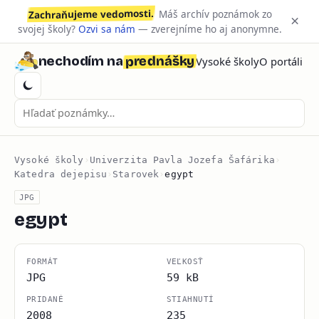
Zachraňujeme vedomosti.
Máš archív poznámok zo
×
svojej školy?
Ozvi sa nám
— zverejníme ho aj anonymne.
prednášky
nechodím na
Vysoké školy
O portáli
Vysoké školy
›
Univerzita Pavla Jozefa Šafárika
›
Katedra dejepisu
›
Starovek
›
egypt
JPG
egypt
FORMÁT
VEĽKOSŤ
JPG
59 kB
PRIDANÉ
STIAHNUTÍ
2008
235