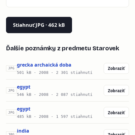
Stiahnuť JPG · 462 kB
Ďalšie poznámky z predmetu Starovek
grecka archaická doba
Zobraziť
JPG
501 kB ·
2008
· 2 301 stiahnutí
egypt
Zobraziť
JPG
546 kB ·
2008
· 2 087 stiahnutí
egypt
Zobraziť
JPG
485 kB ·
2008
· 1 597 stiahnutí
india
Zobraziť
JPG