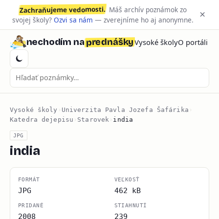
Zachraňujeme vedomosti.
Máš archív poznámok zo
×
svojej školy?
Ozvi sa nám
— zverejníme ho aj anonymne.
prednášky
nechodím na
Vysoké školy
O portáli
Vysoké školy
›
Univerzita Pavla Jozefa Šafárika
›
Katedra dejepisu
›
Starovek
›
india
JPG
india
FORMÁT
VEĽKOSŤ
JPG
462 kB
PRIDANÉ
STIAHNUTÍ
2008
239