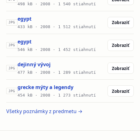
498 kB ·
2008
· 1 540 stiahnutí
egypt
Zobraziť
JPG
433 kB ·
2008
· 1 512 stiahnutí
egypt
Zobraziť
JPG
546 kB ·
2008
· 1 452 stiahnutí
dejinný vývoj
Zobraziť
JPG
477 kB ·
2008
· 1 289 stiahnutí
grecke mýty a legendy
Zobraziť
JPG
454 kB ·
2008
· 1 273 stiahnutí
Všetky poznámky z predmetu →