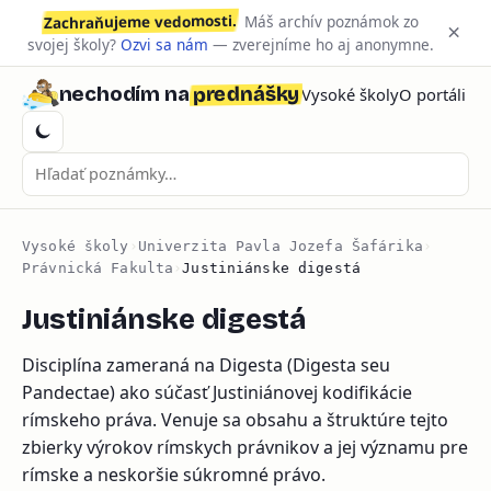
Zachraňujeme vedomosti.
Máš archív poznámok zo
×
svojej školy?
Ozvi sa nám
— zverejníme ho aj anonymne.
prednášky
nechodím na
Vysoké školy
O portáli
Vysoké školy
›
Univerzita Pavla Jozefa Šafárika
›
Právnická Fakulta
›
Justiniánske digestá
Justiniánske digestá
Disciplína zameraná na Digesta (Digesta seu
Pandectae) ako súčasť Justiniánovej kodifikácie
rímskeho práva. Venuje sa obsahu a štruktúre tejto
zbierky výrokov rímskych právnikov a jej významu pre
rímske a neskoršie súkromné právo.