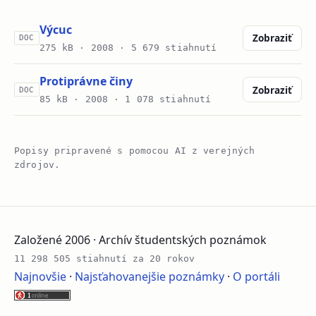
Výcuc
Zobraziť
DOC
275 kB ·
2008
· 5 679 stiahnutí
Protiprávne činy
Zobraziť
DOC
85 kB ·
2008
· 1 078 stiahnutí
Popisy pripravené s pomocou AI z verejných
zdrojov.
Založené 2006 · Archív študentských poznámok
11 298 505 stiahnutí za 20 rokov
Najnovšie
·
Najsťahovanejšie poznámky
·
O portáli