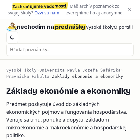
Zachraňujeme vedomosti.
Máš archív poznámok zo
×
svojej školy?
Ozvi sa nám
— zverejníme ho aj anonymne.
prednášky
nechodím na
Vysoké školy
O portáli
Vysoké školy
›
Univerzita Pavla Jozefa Šafárika
›
Právnická Fakulta
›
Základy ekonómie a ekonomiky
Základy ekonómie a ekonomiky
Predmet poskytuje úvod do základných
ekonomických pojmov a fungovania hospodárstva.
Venuje sa trhu, ponuke a dopytu, základom
mikroekonómie a makroekonómie a hospodárskej
politike.