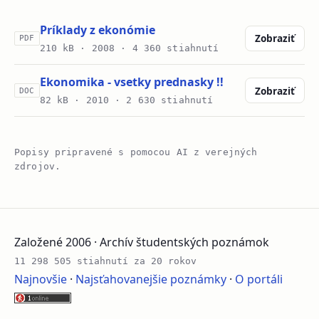
Príklady z ekonómie
Zobraziť
PDF
210 kB ·
2008
· 4 360 stiahnutí
Ekonomika - vsetky prednasky !!
Zobraziť
DOC
82 kB ·
2010
· 2 630 stiahnutí
Popisy pripravené s pomocou AI z verejných
zdrojov.
Založené 2006 · Archív študentských poznámok
11 298 505 stiahnutí za 20 rokov
Najnovšie
·
Najsťahovanejšie poznámky
·
O portáli