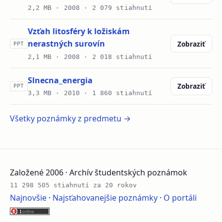
2,2 MB ·
2008
· 2 079 stiahnutí
Vzťah litosféry k ložiskám
nerastných surovín
Zobraziť
PPT
2,1 MB ·
2008
· 2 018 stiahnutí
Slnecna_energia
Zobraziť
PPT
3,3 MB ·
2010
· 1 860 stiahnutí
Všetky poznámky z predmetu →
Založené 2006 · Archív študentských poznámok
11 298 505 stiahnutí za 20 rokov
Najnovšie
·
Najsťahovanejšie poznámky
·
O portáli