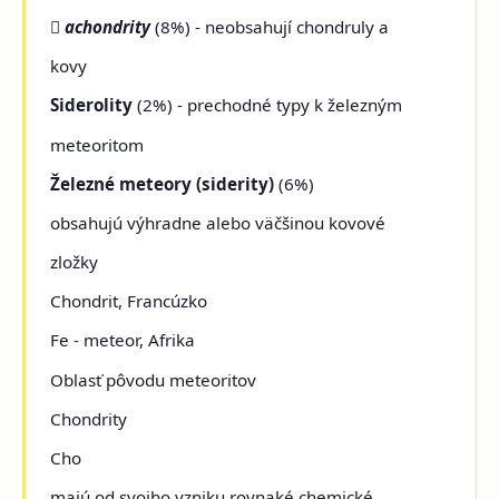

achondrity
(8%) - neobsahují chondruly a
kovy
Siderolity
(2%) - prechodné typy k železným
meteoritom
Železné meteory (siderity)
(6%)
obsahujú výhradne alebo väčšinou kovové
zložky
Chondrit, Francúzko
Fe - meteor, Afrika
Oblasť pôvodu meteoritov
Chondrity
Cho
majú od svojho vzniku rovnaké chemické