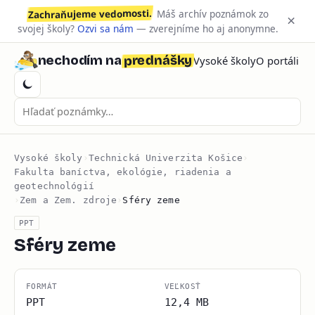
Zachraňujeme vedomosti.
Máš archív poznámok zo
×
svojej školy?
Ozvi sa nám
— zverejníme ho aj anonymne.
prednášky
nechodím na
Vysoké školy
O portáli
Vysoké školy
›
Technická Univerzita Košice
›
Fakulta baníctva, ekológie, riadenia a
geotechnológií
›
Zem a Zem. zdroje
›
Sféry zeme
PPT
Sféry zeme
FORMÁT
VEĽKOSŤ
PPT
12,4 MB