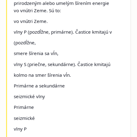
prirodzeným alebo umelým šírením energie
vo vnútri Zeme. Sú to:
vo vnútri Zeme.
vlny P (pozdĺžne, primárne). Častice kmitajú v
(pozdĺžne,
smere šírenia sa vĺn,
vlny S (priečne, sekundárne). Častice kmitajú
kolmo na smer šírenia vĺn.
Primárne a sekundárne
seizmické vlny
Primárne
seizmické
vlny P