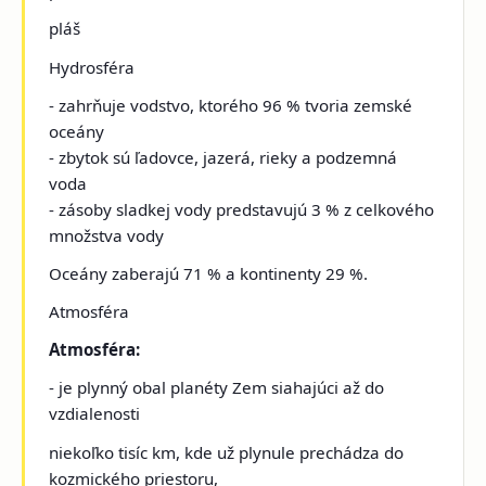
pláš
Hydrosféra
- zahrňuje vodstvo, ktorého 96 % tvoria zemské
oceány
- zbytok sú ľadovce, jazerá, rieky a podzemná
voda
- zásoby sladkej vody predstavujú 3 % z celkového
množstva vody
Oceány zaberajú 71 % a kontinenty 29 %.
Atmosféra
Atmosféra:
- je plynný obal planéty Zem siahajúci až do
vzdialenosti
niekoľko tisíc km, kde už plynule prechádza do
kozmického priestoru,