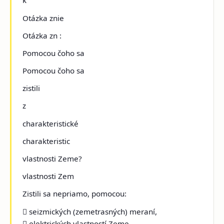
k
Otázka znie
Otázka zn :
Pomocou čoho sa
Pomocou čoho sa
zistili
z
charakteristické
charakteristic
vlastnosti Zeme?
vlastnosti Zem
Zistili sa nepriamo, pomocou:
 seizmických (zemetrasných) meraní,
 elektrických vlastností Zeme,