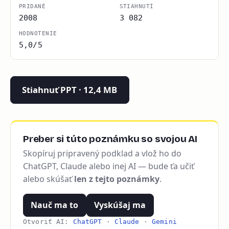
PRIDANÉ
STIAHNUTÍ
2008
3 082
HODNOTENIE
5,0/5
Stiahnuť PPT · 12,4 MB
Preber si túto poznámku so svojou AI
Skopíruj pripravený podklad a vlož ho do
ChatGPT, Claude alebo inej AI — bude ťa učiť
alebo skúšať
len z tejto poznámky
.
Nauč ma to
Vyskúšaj ma
Otvoriť AI:
ChatGPT
·
Claude
·
Gemini