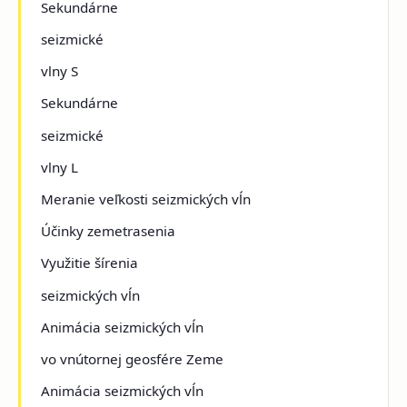
Sekundárne
seizmické
vlny S
Sekundárne
seizmické
vlny L
Meranie veľkosti seizmických vĺn
Účinky zemetrasenia
Využitie šírenia
seizmických vĺn
Animácia seizmických vĺn
vo vnútornej geosfére Zeme
Animácia seizmických vĺn