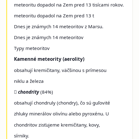
meteoritu dopadol na Zem pred 13 tisícami rokov.
meteoritu dopadol na Zem pred 13 t
Dnes je známych 14 meteoritov z Marsu.
Dnes je známych 14 meteoritov
Typy meteoritov
Kamenné meteority (aerolity)
obsahují kremičitany, väčšinou s prímesou
niklu a železa

chondrity
(84%)
obsahují chondruly (chondry), čo sú guľovité
zhluky minerálov olivínu alebo pyroxénu. U
chondritov zisťujeme kremičitany, kovy,
sírniky.