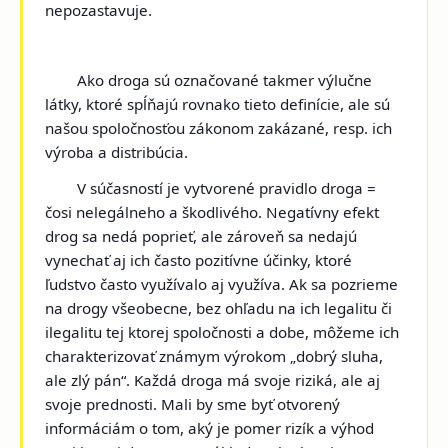
nepozastavuje.
Ako droga sú označované takmer výlučne
látky, ktoré spĺňajú rovnako tieto definície, ale sú
našou spoločnosťou zákonom zakázané, resp. ich
výroba a distribúcia.
V súčasností je vytvorené pravidlo droga =
čosi nelegálneho a škodlivého. Negatívny efekt
drog sa nedá poprieť, ale zároveň sa nedajú
vynechať aj ich často pozitívne účinky, ktoré
ľudstvo často využívalo aj využíva. Ak sa pozrieme
na drogy všeobecne, bez ohľadu na ich legalitu či
ilegalitu tej ktorej spoločnosti a dobe, môžeme ich
charakterizovať známym výrokom „dobrý sluha,
ale zlý pán“. Každá droga má svoje riziká, ale aj
svoje prednosti. Mali by sme byť otvorený
informáciám o tom, aký je pomer rizík a výhod