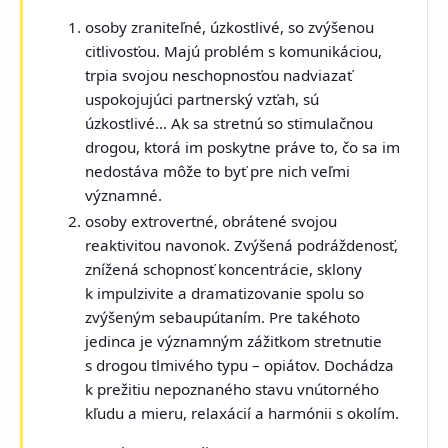
osoby zraniteľné, úzkostlivé, so zvýšenou
citlivosťou. Majú problém s komunikáciou,
trpia svojou neschopnosťou nadviazať
uspokojujúci partnerský vzťah, sú
úzkostlivé... Ak sa stretnú so stimulačnou
drogou, ktorá im poskytne práve to, čo sa im
nedostáva môže to byť pre nich veľmi
významné.
osoby extrovertné, obrátené svojou
reaktivitou navonok. Zvýšená podráždenosť,
znížená schopnosť koncentrácie, sklony
k impulzivite a dramatizovanie spolu so
zvýšeným sebaupútaním. Pre takéhoto
jedinca je významným zážitkom stretnutie
s drogou tlmivého typu – opiátov. Dochádza
k prežitiu nepoznaného stavu vnútorného
kľudu a mieru, relaxácií a harmónii s okolím.