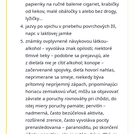
papieriky na ručné balenie cigariet, krabičky
od liekov, malé obáločky s alebo bez drogy,
lyžičky…
jazvy po vpichu v priebehu povrchových žíl,
napr. v lakťovej jamke
známky ovplyvnené návykovou látkou
–
alkohol
– vyvoláva znak opilosti; niektoré
tlmivé lieky
– podobne sa prejavujú, ale
z dieťaťa nie je cítiť alkohol;
konope
–
začervenané spojivky, dieťa hovorí nahlas,
neprimerane sa smeje, niekedy býva
prítomný nepríjemný zápach, pripomínajúci
horiacu zemiakovú vňať, môžu sa objavovať
závrate a poruchy rovnováhy pri chôdzi, do
istej miery poruchy pamäte;
pervitín
–
nadmerná, často bezúčelová aktivita,
rozšírené zrenice, často vyvoláva pocity
prenasledovania – paranoiditu, po skončení