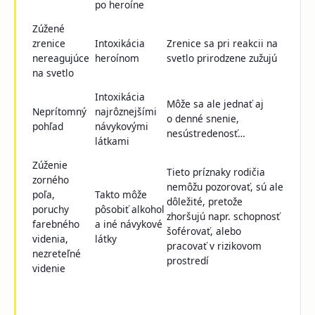
po heroíne
Zúžené
zrenice
Intoxikácia
Zrenice sa pri reakcii na
nereagujúce
heroínom
svetlo prirodzene zužujú
na svetlo
Intoxikácia
Môže sa ale jednať aj
Neprítomný
najrôznejšími
o denné snenie,
pohľad
návykovými
nesústredenosť…
látkami
Zúženie
Tieto príznaky rodičia
zorného
nemôžu pozorovať, sú ale
poľa,
Takto môže
dôležité, pretože
poruchy
pôsobiť alkohol
zhoršujú napr. schopnosť
farebného
a iné návykové
šoférovať, alebo
videnia,
látky
pracovať v rizikovom
nezreteľné
prostredí
videnie