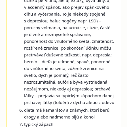
účinku pervitínu, ale aj
extázy
, býva dlhý, aj
viacdenný spánok, ako prejav spánkového
dlhu a vyčerpania. To je niekedy spojené
s depresiou;
halucinogény napr. LSD)
–
poruchy vnímania, halucinácie, ilúzie, časté
je divné a nezmyselné správanie,
ponorenosť do vnútorného sveta, zmätenosť,
rozšírené zrenice, po skončení účinku môžu
pretrvávať duševné ťažkosti, napr. depresia;
heroín
– dieťa je utlmené, spavé, ponorené
do vnútorného sveta, zúžené zrenice na
svetlo, dych je pomalý, reč často
nezrozumiteľná, eufória býva vystriedaná
nezáujmom, niekedy aj depresiou;
prchavé
látky
– prejavia sa typickým zápachom danej
prchavej látky (toluén) z dychu alebo z odevu
dieťa má kamarátov a známych, ktorí berú
drogy alebo nadmerne pijú alkohol
typický zápach