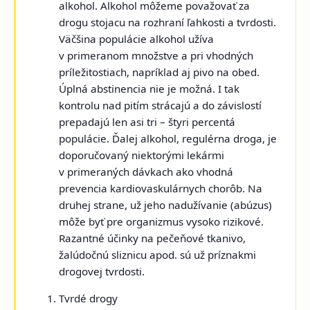
alkohol. Alkohol môžeme považovať za
drogu stojacu na rozhraní ľahkosti a tvrdosti.
Väčšina populácie alkohol užíva
v primeranom množstve a pri vhodných
príležitostiach, napríklad aj pivo na obed.
Úplná abstinencia nie je možná. I tak
kontrolu nad pitím strácajú a do závislostí
prepadajú len asi tri – štyri percentá
populácie. Ďalej alkohol, regulérna droga, je
doporučovaný niektorými lekármi
v primeraných dávkach ako vhodná
prevencia kardiovaskulárnych chorôb. Na
druhej strane, už jeho nadužívanie (abúzus)
môže byť pre organizmus vysoko rizikové.
Razantné účinky na pečeňové tkanivo,
žalúdočnú sliznicu apod. sú už príznakmi
drogovej tvrdosti.
Tvrdé drogy