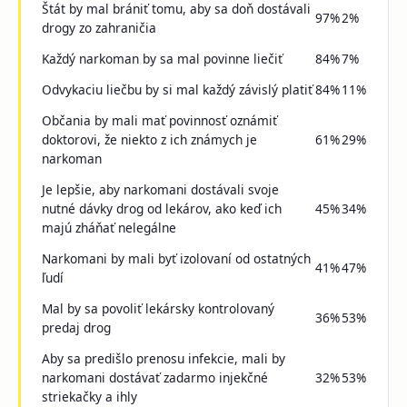
Štát by mal brániť tomu, aby sa doň dostávali
97%
2%
drogy zo zahraničia
Každý narkoman by sa mal povinne liečiť
84%
7%
Odvykaciu liečbu by si mal každý závislý platiť
84%
11%
Občania by mali mať povinnosť oznámiť
doktorovi, že niekto z ich známych je
61%
29%
narkoman
Je lepšie, aby narkomani dostávali svoje
nutné dávky drog od lekárov, ako keď ich
45%
34%
majú zháňať nelegálne
Narkomani by mali byť izolovaní od ostatných
41%
47%
ľudí
Mal by sa povoliť lekársky kontrolovaný
36%
53%
predaj drog
Aby sa predišlo prenosu infekcie, mali by
narkomani dostávať zadarmo injekčné
32%
53%
striekačky a ihly