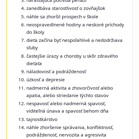
zanedbáva starostlivosť o zovňajšok
náhle sa zhoršil prospech v škole
neospravedlnené hodiny a neskoré príchody
do školy
dieťa začína byť nespoľahlivé a nedodržiava
sľuby
častejšie úrazy a choroby u skôr zdravého
dieťaťa
náladovosť a podráždenosť
úzkosť a depresie
nadmerná aktivita a zhovorčivosť alebo
apatia, alebo striedanie týchto stavov
nespavosť alebo nadmerná spavosť,
viditeľná únava a spavosť behom dňa
tajnostkárstvo
náhle zhoršenie správania, konfliktnosť,
podráždenosť, nervozita a agresivita