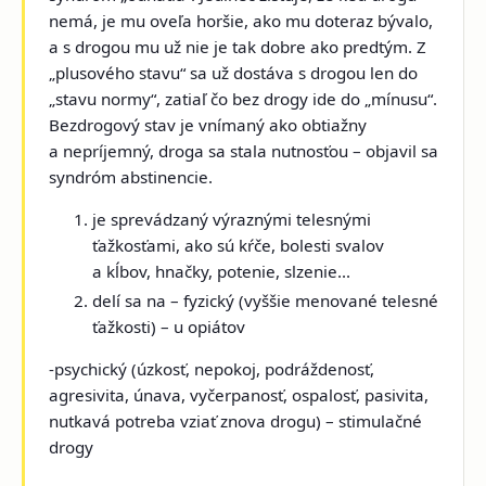
nemá, je mu oveľa horšie, ako mu doteraz bývalo,
a s drogou mu už nie je tak dobre ako predtým. Z
„plusového stavu“ sa už dostáva s drogou len do
„stavu normy“, zatiaľ čo bez drogy ide do „mínusu“.
Bezdrogový stav je vnímaný ako obtiažny
a nepríjemný, droga sa stala nutnosťou – objavil sa
syndróm abstinencie.
je sprevádzaný výraznými telesnými
ťažkosťami, ako sú kŕče, bolesti svalov
a kĺbov, hnačky, potenie, slzenie...
delí sa na –
fyzický
(vyššie menované telesné
ťažkosti) – u opiátov
-psychický
(úzkosť, nepokoj, podráždenosť,
agresivita, únava, vyčerpanosť, ospalosť, pasivita,
nutkavá potreba vziať znova drogu) – stimulačné
drogy