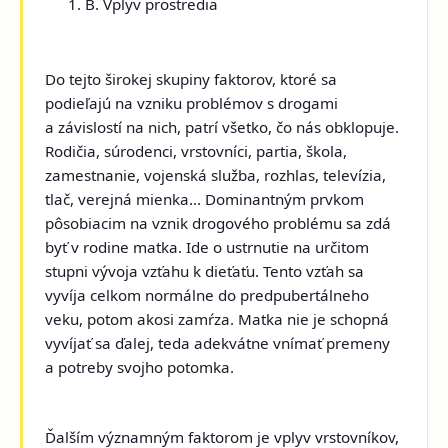
B. Vplyv prostredia
Do tejto širokej skupiny faktorov, ktoré sa
podieľajú na vzniku problémov s drogami
a závislostí na nich, patrí všetko, čo nás obklopuje.
Rodičia, súrodenci, vrstovníci, partia, škola,
zamestnanie, vojenská služba, rozhlas, televízia,
tlač, verejná mienka... Dominantným prvkom
pôsobiacim na vznik drogového problému sa zdá
byť v rodine matka. Ide o ustrnutie na určitom
stupni vývoja vzťahu k dieťaťu. Tento vzťah sa
vyvíja celkom normálne do predpubertálneho
veku, potom akosi zamŕza. Matka nie je schopná
vyvíjať sa ďalej, teda adekvátne vnímať premeny
a potreby svojho potomka.
Ďalším významným faktorom je vplyv
vrstovníkov,