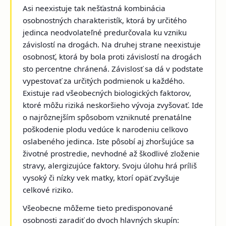
Asi neexistuje tak nešťastná kombinácia
osobnostných charakteristík, ktorá by určitého
jedinca neodvolateľné predurčovala ku vzniku
závislostí na drogách. Na druhej strane neexistuje
osobnosť, ktorá by bola proti závislostí na drogách
sto percentne chránená. Závislosť sa dá v podstate
vypestovať za určitých podmienok u každého.
Existuje rad všeobecných
biologických faktorov
,
ktoré môžu riziká neskoršieho vývoja zvyšovať. Ide
o najrôznejším spôsobom vzniknuté prenatálne
poškodenie plodu vedúce k narodeniu celkovo
oslabeného jedinca. Iste pôsobí aj zhoršujúce sa
životné prostredie, nevhodné až škodlivé zloženie
stravy, alergizujúce faktory. Svoju úlohu hrá príliš
vysoký či nízky vek matky, ktorí opäť zvyšuje
celkové riziko.
Všeobecne môžeme tieto predisponované
osobnosti zaradiť do dvoch hlavných skupín: