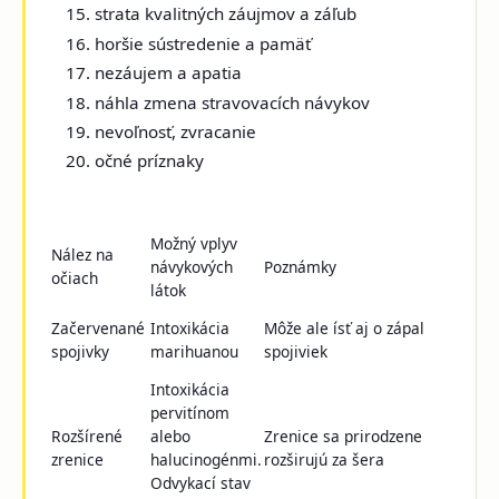
strata kvalitných záujmov a záľub
horšie sústredenie a pamäť
nezáujem a apatia
náhla zmena stravovacích návykov
nevoľnosť, zvracanie
očné príznaky
Možný vplyv
Nález na
návykových
Poznámky
očiach
látok
Začervenané
Intoxikácia
Môže ale ísť aj o zápal
spojivky
marihuanou
spojiviek
Intoxikácia
pervitínom
Rozšírené
alebo
Zrenice sa prirodzene
zrenice
halucinogénmi.
rozširujú za šera
Odvykací stav