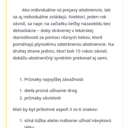
Ako individuálne sú prejavy abstinencie, tak
sa aj individuálne zvládajú. Niektorí, jeden rok
závislí, sa napr. na začiatku liečby nazaobídu bez
detoxikácie – doby strávenej v lekárskej
starostlivosti za pomoci rôznych liekov, ktoré
pomáhajú plynulému odstráneniu abstinencie. Na
druhej strane jedinci, ktorí boli 15 rokov závislí,
dokážu abstinenčný syndróm prekonať aj sami.
Príznaky najvyššej závažnosti
dieťa prizná užívanie drog
príznaky závislosti
Mali by byť prítomné aspoň 3 zo 6 znakov:
silná túžba alebo nutkanie užívať návykovú
látku