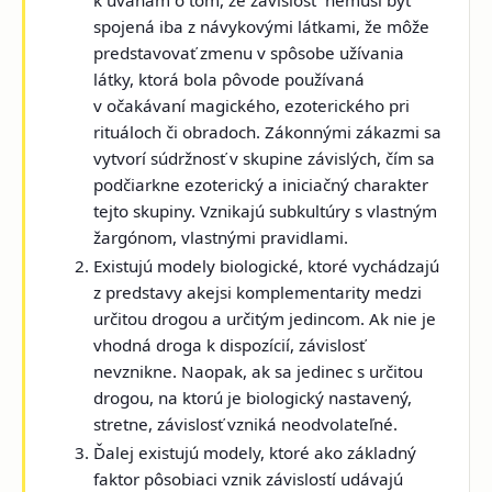
spojená iba z návykovými látkami, že môže
predstavovať zmenu v spôsobe užívania
látky, ktorá bola pôvode používaná
v očakávaní magického, ezoterického pri
rituáloch či obradoch. Zákonnými zákazmi sa
vytvorí súdržnosť v skupine závislých, čím sa
podčiarkne ezoterický a iniciačný charakter
tejto skupiny. Vznikajú subkultúry s vlastným
žargónom, vlastnými pravidlami.
Existujú modely biologické,
ktoré vychádzajú
z predstavy akejsi komplementarity medzi
určitou drogou a určitým jedincom. Ak nie je
vhodná droga k dispozícií, závislosť
nevznikne. Naopak, ak sa jedinec s určitou
drogou, na ktorú je biologický nastavený,
stretne, závislosť vzniká neodvolateľné.
Ďalej existujú modely,
ktoré ako základný
faktor pôsobiaci vznik závislostí udávajú