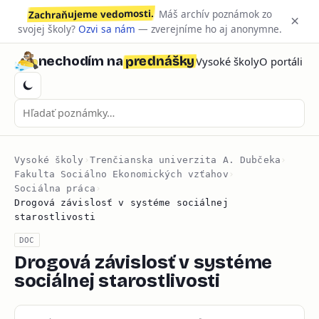
Zachraňujeme vedomosti.
Máš archív poznámok zo
×
svojej školy?
Ozvi sa nám
— zverejníme ho aj anonymne.
prednášky
nechodím na
Vysoké školy
O portáli
Vysoké školy
›
Trenčianska univerzita A. Dubčeka
›
Fakulta Sociálno Ekonomických vzťahov
›
Sociálna práca
›
Drogová závislosť v systéme sociálnej
starostlivosti
DOC
Drogová závislosť v systéme
sociálnej starostlivosti