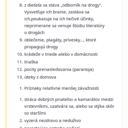
z dieťaťa sa stáva „odborník na drogy“.
Vysvetľuje ich branie, zastáva sa
ich,
poukazuje na ich liečivé účinky,
neprimerane sa venuje štúdiu literatúry
o drogách
oblečenie, plagáty, prívesky..., ktoré
propagujú drogy
krádeže v triede alebo v domácnosti
triaška
pocity prenasledovania (paranoja)
úteky z domova
Príznaky relatívne menšej závažnosti
stráca dobrých priateľov a kamarátov medzi
vrstevníkmi, uzatvára sa, alebo sa stýka skôr
so staršími
vyzerá nezdravo a neduživo
narastajúca potreba peňazí