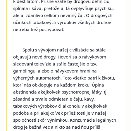
k destilátom. Prísne vzaté by drogovú definíciu
spĺňala i káva, pretože aj tá ovplyvňuje psychiku,
ale aj zdanlivo celkom nevinný čaj. O drogových
účinkoch tabakových výrobkov všetkých druhov
netreba tiež pochybovať.
Spolu s vývojom našej civilizácie sa stále
objavujú nové drogy. Hovorí sa o návykovom
sledovaní televízie a stále častejšie o tzv.
gamblingu, alebo o návykovom hraní na
výherných automatoch. Toto všetko patrí k životu,
ktorí nás obklopuje na každom kroku. Úplná
abstinencia akejkoľvek psychotropnej látky, tj.
zásadné a trvale odmietanie čaju, kávy,
tabakových výrobkov či alkoholu v akejkoľvek
podobe a pri akejkoľvek príležitosti je v našej
spoločnosti skôr výnimkou. Konzumácia legálnych
drog je bežná vec a nikto sa nad ňou príliš