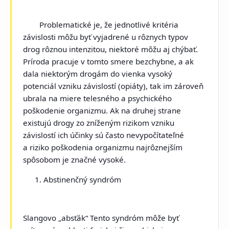
Problematické je, že jednotlivé kritéria
závislosti môžu byť vyjadrené u rôznych typov
drog rôznou intenzitou, niektoré môžu aj chýbať.
Príroda pracuje v tomto smere bezchybne, a ak
dala niektorým drogám do vienka vysoký
potenciál vzniku závislostí (
opiáty),
tak im zároveň
ubrala na miere telesného a psychického
poškodenie organizmu. Ak na druhej strane
existujú drogy zo zníženým rizikom vzniku
závislostí ich účinky sú často nevypočítateľné
a riziko poškodenia organizmu najrôznejším
spôsobom je značné vysoké.
Abstinenčný syndróm
Slangovo „absťák“ Tento syndróm môže byť