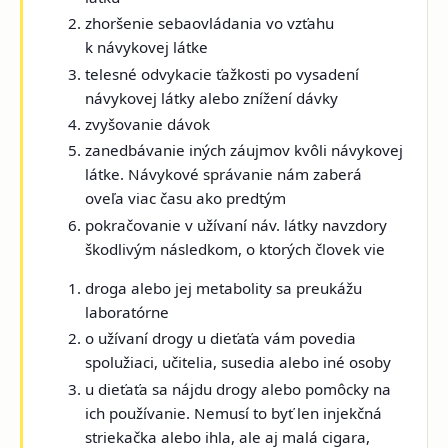
zhoršenie sebaovládania vo vzťahu
k návykovej látke
telesné odvykacie ťažkosti po vysadení
návykovej látky alebo znížení dávky
zvyšovanie dávok
zanedbávanie iných záujmov kvôli návykovej
látke. Návykové správanie nám zaberá
oveľa viac času ako predtým
pokračovanie v užívaní náv. látky navzdory
škodlivým následkom, o ktorých človek vie
droga alebo jej metabolity sa preukážu
laboratórne
o užívaní drogy u dieťaťa vám povedia
spolužiaci, učitelia, susedia alebo iné osoby
u dieťaťa sa nájdu drogy alebo pomôcky na
ich používanie. Nemusí to byť len injekčná
striekačka alebo ihla, ale aj malá cigara,