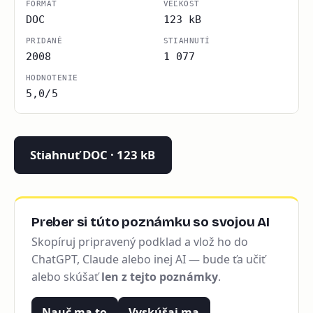
FORMÁT
VEĽKOSŤ
DOC
123 kB
PRIDANÉ
STIAHNUTÍ
2008
1 077
HODNOTENIE
5,0/5
Stiahnuť DOC · 123 kB
Preber si túto poznámku so svojou AI
Skopíruj pripravený podklad a vlož ho do
ChatGPT, Claude alebo inej AI — bude ťa učiť
alebo skúšať
len z tejto poznámky
.
Nauč ma to
Vyskúšaj ma