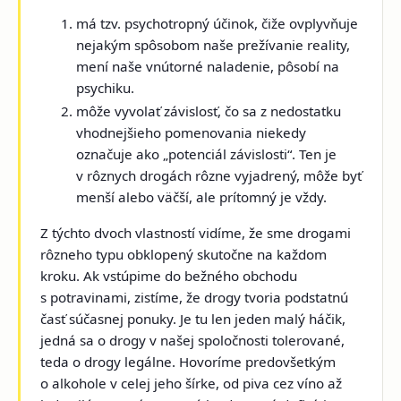
má tzv. psychotropný účinok, čiže ovplyvňuje
nejakým spôsobom naše prežívanie reality,
mení naše vnútorné naladenie, pôsobí na
psychiku.
môže vyvolať závislosť, čo sa z nedostatku
vhodnejšieho pomenovania niekedy
označuje ako „potenciál závislosti“. Ten je
v rôznych drogách rôzne vyjadrený, môže byť
menší alebo väčší, ale prítomný je vždy.
Z týchto dvoch vlastností vidíme, že sme drogami
rôzneho typu obklopený skutočne na každom
kroku. Ak vstúpime do bežného obchodu
s potravinami, zistíme, že drogy tvoria podstatnú
časť súčasnej ponuky. Je tu len jeden malý háčik,
jedná sa o drogy v našej spoločnosti tolerované,
teda o drogy legálne. Hovoríme predovšetkým
o alkohole v celej jeho šírke, od piva cez víno až