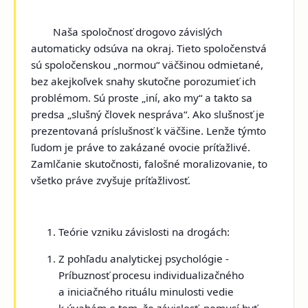
Naša spoločnosť drogovo závislých
automaticky odsúva na okraj. Tieto spoločenstvá
sú spoločenskou „normou“ väčšinou odmietané,
bez akejkoľvek snahy skutočne porozumieť ich
problémom. Sú proste „
iní, ako my“
a takto sa
predsa
„slušný človek nespráva“.
Ako slušnosť je
prezentovaná príslušnosť k väčšine. Lenže týmto
ľudom je práve to zakázané ovocie príťažlivé.
Zamlčanie skutočnosti, falošné moralizovanie, to
všetko práve zvyšuje príťažlivosť.
Teórie vzniku závislosti na drogách:
Z pohľadu analytickej psychológie -
Príbuznosť procesu individualizačného
a iniciačného rituálu minulosti vedie
k úvahám o tom, že závislosť nemusí byť