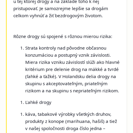
u tej ktorej drogy a na základe toho k nej
pristupovať. Je samozrejme lepšie sa drogám
celkom vyhnúť a žiť bezdrogovým životom.
Rôzne drogy sú spojené s rôznou mierou rizika:
Strata kontroly nad pôvodne občasnou
konzumáciou a postupný vznik závislosti.
Miera rizika vzniku závislostí slúži ako hlavné
kritérium pre delenie drog na
mäkké a tvrdé
(ľahké a ťažké).
V Holandsku delia drogy na
skupinu s akceptovateľným, priateľným
rizikom a na skupinu s nepriateľným rizikom.
Ľahké drogy
káva, tabakové výrobky všetkých druhov,
produkty z konope (marihuana, hašiš) a tiež
v našej spoločnosti droga číslo jedna –