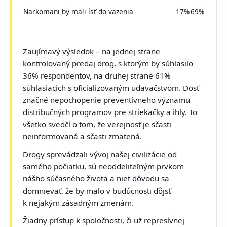
Narkomani by mali ísť do väzenia
17%
69%
Zaujímavý výsledok – na jednej strane
kontrolovaný predaj drog, s ktorým by súhlasilo
36% respondentov, na druhej strane 61%
súhlasiacich s oficializovaným udavačstvom. Dosť
značné nepochopenie preventívneho významu
distribučných programov pre striekačky a ihly. To
všetko svedčí o tom, že verejnosť je sčasti
neinformovaná a sčasti zmätená.
Drogy sprevádzali vývoj našej civilizácie od
samého počiatku, sú neoddeliteľným prvkom
nášho súčasného života a niet dôvodu sa
domnievať, že by malo v budúcnosti dôjsť
k nejakým zásadným zmenám.
Žiadny prístup k spoločnosti, či už represívnej