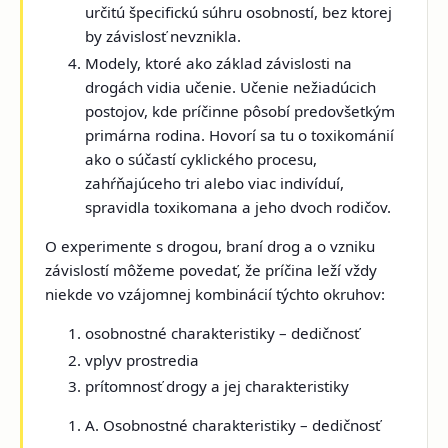
určitú
špecifickú súhru osobností,
bez ktorej
by závislosť nevznikla.
Modely, ktoré ako základ závislosti na
drogách vidia učenie.
Učenie nežiadúcich
postojov, kde príčinne pôsobí predovšetkým
primárna rodina. Hovorí sa tu o toxikománií
ako o súčastí cyklického procesu,
zahŕňajúceho tri alebo viac indivíduí,
spravidla toxikomana a jeho dvoch rodičov.
O experimente s drogou, braní drog a o vzniku
závislostí môžeme povedať, že príčina leží vždy
niekde vo vzájomnej kombinácií týchto okruhov:
osobnostné charakteristiky – dedičnosť
vplyv prostredia
prítomnosť drogy a jej charakteristiky
A. Osobnostné charakteristiky – dedičnosť