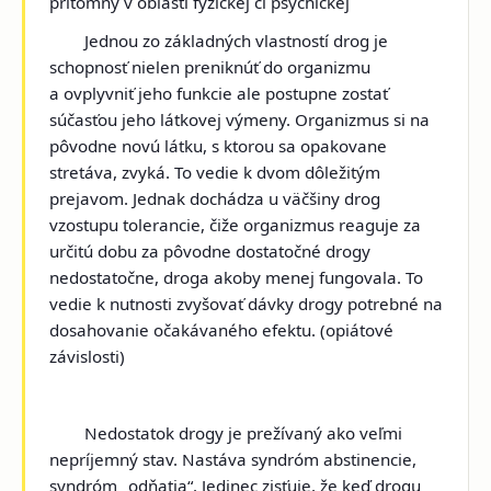
prítomný v oblasti fyzickej či psychickej
Jednou zo základných vlastností drog je
schopnosť nielen preniknúť do organizmu
a ovplyvniť jeho funkcie ale postupne zostať
súčasťou jeho látkovej výmeny. Organizmus si na
pôvodne novú látku, s ktorou sa opakovane
stretáva, zvyká. To vedie k dvom dôležitým
prejavom. Jednak dochádza u väčšiny drog
vzostupu tolerancie, čiže organizmus reaguje za
určitú dobu za pôvodne dostatočné drogy
nedostatočne, droga akoby menej fungovala. To
vedie k nutnosti zvyšovať dávky drogy potrebné na
dosahovanie očakávaného efektu. (opiátové
závislosti)
Nedostatok drogy je prežívaný ako veľmi
nepríjemný stav. Nastáva syndróm abstinencie,
syndróm „odňatia“. Jedinec zisťuje, že keď drogu