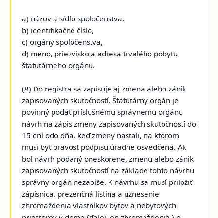
a) názov a sídlo spoločenstva,
b) identifikačné číslo,
c) orgány spoločenstva,
d) meno, priezvisko a adresa trvalého pobytu
štatutárneho orgánu.
(8) Do registra sa zapisuje aj zmena alebo zánik
zapisovaných skutočností. Štatutárny orgán je
povinný podať príslušnému správnemu orgánu
návrh na zápis zmeny zapisovaných skutočností do
15 dní odo dňa, keď zmeny nastali, na ktorom
musí byť pravosť podpisu úradne osvedčená. Ak
bol návrh podaný oneskorene, zmenu alebo zánik
zapisovaných skutočností na základe tohto návrhu
správny orgán nezapíše. K návrhu sa musí priložiť
zápisnica, prezenčná listina a uznesenie
zhromaždenia vlastníkov bytov a nebytových
priestorov v dome (ďalej len zhromaždenie ) o