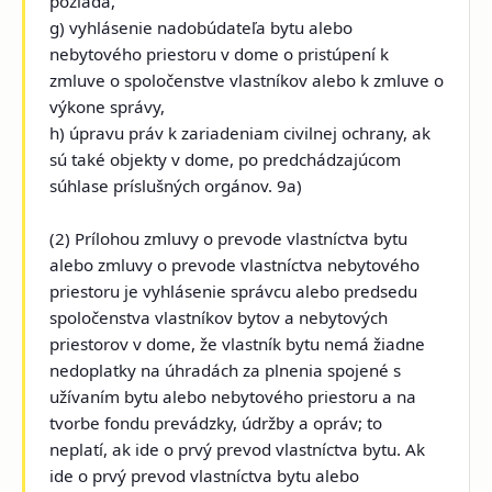
požiada,
g) vyhlásenie nadobúdateľa bytu alebo
nebytového priestoru v dome o pristúpení k
zmluve o spoločenstve vlastníkov alebo k zmluve o
výkone správy,
h) úpravu práv k zariadeniam civilnej ochrany, ak
sú také objekty v dome, po predchádzajúcom
súhlase príslušných orgánov. 9a)
(2) Prílohou zmluvy o prevode vlastníctva bytu
alebo zmluvy o prevode vlastníctva nebytového
priestoru je vyhlásenie správcu alebo predsedu
spoločenstva vlastníkov bytov a nebytových
priestorov v dome, že vlastník bytu nemá žiadne
nedoplatky na úhradách za plnenia spojené s
užívaním bytu alebo nebytového priestoru a na
tvorbe fondu prevádzky, údržby a opráv; to
neplatí, ak ide o prvý prevod vlastníctva bytu. Ak
ide o prvý prevod vlastníctva bytu alebo