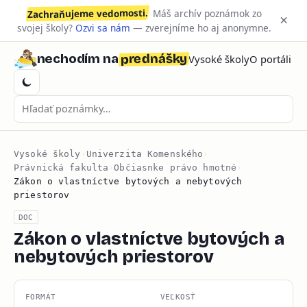
Zachraňujeme vedomosti.
Máš archív poznámok zo
×
svojej školy?
Ozvi sa nám
— zverejníme ho aj anonymne.
prednášky
nechodím na
Vysoké školy
O portáli
Vysoké školy
›
Univerzita Komenského
›
Právnická fakulta
›
Občiasnke právo hmotné
›
Zákon o vlastníctve bytových a nebytových
priestorov
DOC
Zákon o vlastníctve bytových a
nebytových priestorov
FORMÁT
VEĽKOSŤ