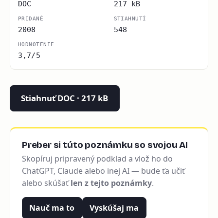
DOC
217 kB
PRIDANÉ
STIAHNUTÍ
2008
548
HODNOTENIE
3,7/5
Stiahnuť DOC · 217 kB
Preber si túto poznámku so svojou AI
Skopíruj pripravený podklad a vlož ho do
ChatGPT, Claude alebo inej AI — bude ťa učiť
alebo skúšať
len z tejto poznámky
.
Nauč ma to
Vyskúšaj ma