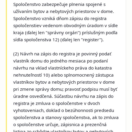
Spoločenstvo zabezpečuje plnenia spojené s
užívaním bytov a nebytových priestorov v dome.
Spoločenstvo vzniká dňom zápisu do registra
spoločenstiev vedenom
obvodným úradom v sídle
kraja (ďalej len "správny orgán")
príslušným podľa
sídla spoločenstva 12) (ďalej len "register").
(2) Návrh na zápis do registra je povinný podať
vlastník domu do jedného mesiaca po podaní
návrhu na vklad vlastníckeho práva do katastra
nehnuteľností 10) alebo splnomocnený zástupca
vlastníkov bytov a nebytových priestorov v dome
pri zmene správy domu; pravosť podpisu musí byť
úradne osvedčená. Súčasťou návrhu na zápis do
registra je zmluva o spoločenstve v dvoch
vyhotoveniach, doklad o bezúhonnosti predsedu
spoločenstva a stanovy spoločenstva, ak to zmluva
o spoločenstve určuje, zápisnica a prezenčná
listina zo schôdze vlastníkov bytov a nebytových