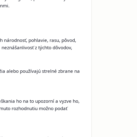
enmi.
h národnosť, pohlavie, rasu, pôvod,
 neznášanlivosť z týchto dôvodov,
žia alebo používajú strelné zbrane na
eškania ho na to upozorní a vyzve ho,
i tomuto rozhodnutiu možno podať