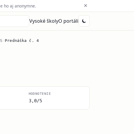
×
e ho aj anonymne.
Vysoké školy
O portáli
S
›
Prednáška č. 4
HODNOTENIE
3,0/5