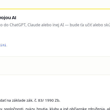
ojou AI
ho do ChatGPT, Claude alebo inej AI — bude ťa učiť alebo sk
mini
ať na základe zák. č. 83/ 1990 Zb.
 spoločnosti, zväzy, hnutia, kluby a iné občianske združenia, a