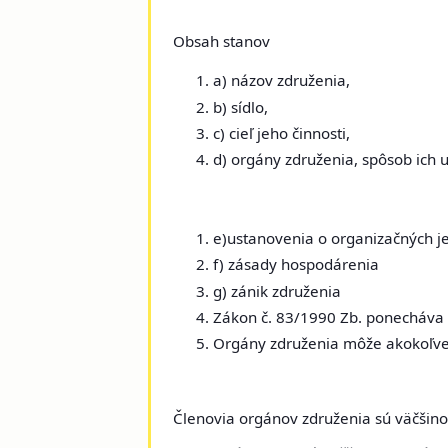
Obsah stanov
a) názov združenia,
b) sídlo,
c) cieľ jeho činnosti,
d) orgány združenia, spôsob ich
e)ustanovenia o organizačných j
f) zásady hospodárenia
g) zánik združenia
Zákon č. 83/1990 Zb. ponecháva pl
Orgány združenia môže akokoľve
Členovia orgánov združenia sú väčšino