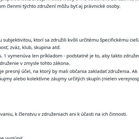
ičom členmi týchto združení môžu byť aj právnické osoby.
 subjektivitou, ktorí sa združili kvôli určitému špecifickému c
sť, zväz, klub, skupina atď.
ds. 1 vymenúva len príkladom - podstatné je to, aby takto združ
 združenie v zmysle
tohto zákona
.
 presný účel, na ktorý by mali občania zakladať združenia. Ak
záujmy alebo kolektívne záujmy určitých skupín (nielen verejno
aniu, k členstvu v združeniach ani k účasti na ich činnosti.
e vystúpiť.