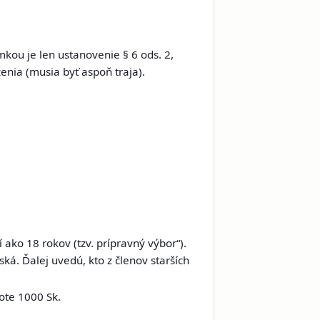
kou je len ustanovenie § 6 ods. 2,
enia (musia byť aspoň traja).
.
ako 18 rokov (tzv. prípravný výbor“).
ká. Ďalej uvedú, kto z členov starších
ote 1000 Sk.