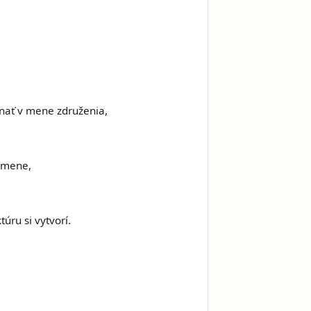
nať v mene združenia,
m mene,
úru si vytvorí.