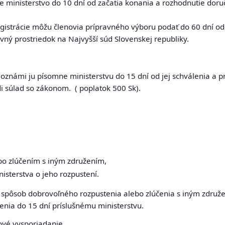
e ministerstvo do 10 dní od začatia konania a rozhodnutie dor
egistrácie môžu členovia prípravného výboru podať do 60 dní od
ný prostriedok na Najvyšší súd Slovenskej republiky.
známi ju písomne ministerstvu do 15 dní od jej schválenia a pr
i súlad so zákonom. ( poplatok 500 Sk).
bo zlúčením s iným združením,
sterstva o jeho rozpustení.
ôsob dobrovoľného rozpustenia alebo zlúčenia s iným združe
enia do 15 dní príslušnému ministerstvu.
ové vysporiadanie.