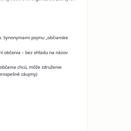
ieľu. Synonymami pojmu „občianske
ení občania – bez ohľadu na názov
 občania chcú, môže združenie
sprospešné záujmy)