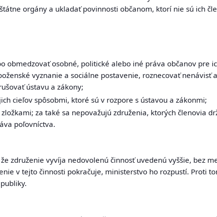
štátne orgány a ukladať povinnosti občanom, ktorí nie sú ich čl
ebo obmedzovať osobné, politické alebo iné práva občanov pre ic
áboženské vyznanie a sociálne postavenie, roznecovať nenávisť a
rušovať ústavu a zákony;
jich cieľov spôsobmi, ktoré sú v rozpore s ústavou a zákonmi;
 zložkami; za také sa nepovažujú združenia, ktorých členovia dr
áva poľovníctva.
, že združenie vyvíja nedovolenú činnosť uvedenú vyššie, bez m
ženie v tejto činnosti pokračuje, ministerstvo ho rozpustí. Prot
publiky.