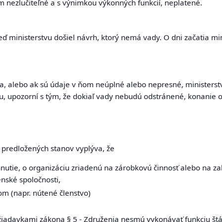
m nezlučiteľné a s výnimkou výkonných funkcií, neplatené.
ď ministerstvu došiel návrh, ktorý nemá vady. O dni začatia 
a, alebo ak sú údaje v ňom neúplné alebo nepresné, ministerst
, upozorní s tým, že dokiaľ vady nebudú odstránené, konanie o 
z predložených stanov vyplýva, že
é hnutie, o organizáciu zriadenú na zárobkovú činnosť alebo na 
enské spoločnosti,
om (napr. nútené členstvo)
ožiadavkami zákona § 5 - Združenia nesmú vykonávať funkciu št