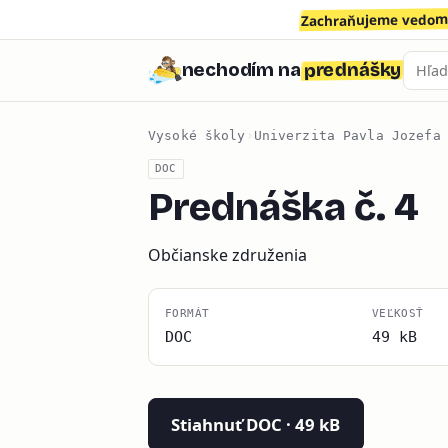
Zachraňujeme vedomo
prednášky
nechodím na
Vysoké školy
›
Univerzita Pavla Jozefa
DOC
Prednáška č. 4
Občianske združenia
FORMÁT
VEĽKOSŤ
DOC
49 kB
Stiahnuť DOC · 49 kB