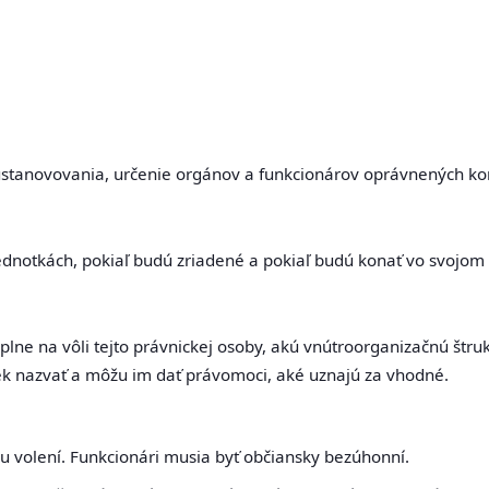
 ustanovovania, určenie orgánov a funkcionárov oprávnených ko
ednotkách, pokiaľ budú zriadené a pokiaľ budú konať vo svojo
ne na vôli tejto právnickej osoby, akú vnútroorganizačnú štrukt
k nazvať a môžu im dať právomoci, aké uznajú za vhodné.
u volení. Funkcionári musia byť občiansky bezúhonní.