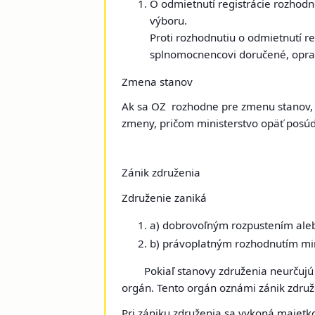
O odmietnutí registrácie rozhodn
výboru.
Proti rozhodnutiu o odmietnutí r
splnomocnencovi doručené, oprav
Zmena stanov
Ak sa OZ rozhodne pre zmenu stanov, o
zmeny, pričom ministerstvo opäť posúd
Zánik združenia
Združenie zaniká
a) dobrovoľným rozpustením ale
b) právoplatným rozhodnutím mini
Pokiaľ stanovy združenia neurčujú sp
orgán. Tento orgán oznámi zánik združ
Pri zániku združenia sa vykoná majetk