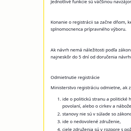
Jednotlivé funkcie sú väčšinou navzájo
Konanie o registrácii
sa začne dňom, ke
splnomocnenca prípravného výboru.
Ak návrh nemá náležitosti podľa zákon
najneskôr do 5 dní od doručenia návrhu
Odmietnutie registrácie
Ministerstvo registráciu odmietne, ak 
ide o politickú stranu a politick
povolaní, alebo o cirkev a nábož
stanovy nie sú v súlade so zákon
ide o
nedovolené združenie
,
ciele združenia sú v rozpore s p