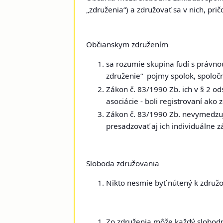
„združenia“) a združovať sa v nich, pr
Občianskym združením
sa rozumie skupina ľudí s právnou
združenie“ pojmy spolok, spoločno
Zákon č. 83/1990 Zb. ich v § 2 o
asociácie - boli registrovaní ako
Zákon č. 83/1990 Zb. nevymedzuje
presadzovať aj ich individuálne 
Sloboda združovania
Nikto nesmie byť nútený k združov
Zo združenia môže každý slobodn