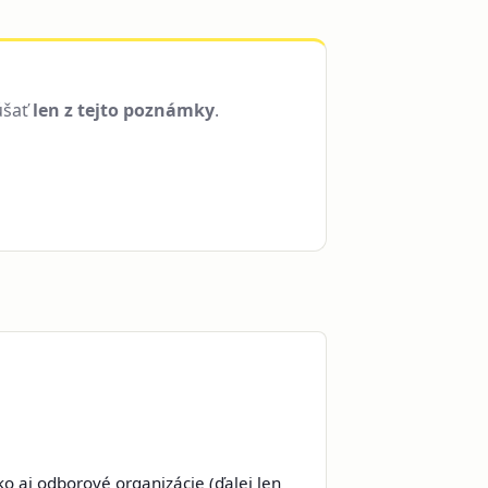
úšať
len z tejto poznámky
.
ko aj odborové organizácie (ďalej len