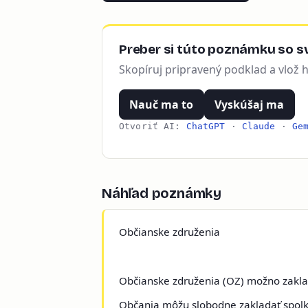
Preber si túto poznámku so sv
Skopíruj pripravený podklad a vlož 
Nauč ma to
Vyskúšaj ma
Otvoriť AI:
ChatGPT
·
Claude
·
Ge
Náhľad poznámky
Občianske združenia
Občianske združenia (OZ) možno zaklad
Občania môžu slobodne zakladať spolky,