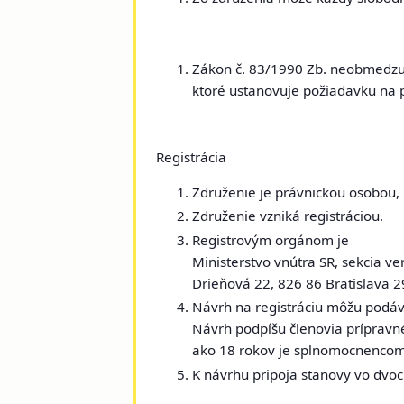
Zákon č. 83/1990 Zb. neobmedzuje
ktoré ustanovuje požiadavku na po
Registrácia
Združenie je právnickou osobou, 
Združenie vzniká registráciou.
Registrovým orgánom je
Ministerstvo vnútra SR, sekcia ve
Drieňová 22, 826 86 Bratislava 2
Návrh na registráciu môžu podávať
Návrh podpíšu členovia prípravné
ako 18 rokov je splnomocnencom
K návrhu pripoja stanovy vo dvo