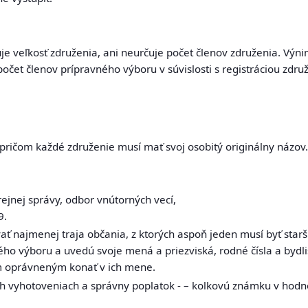
 veľkosť združenia, ani neurčuje počet členov združenia. Výnim
čet členov prípravného výboru v súvislosti s registráciou združ
pričom každé združenie musí mať svoj osobitý originálny názov
rejnej správy, odbor vnútorných vecí,
9.
 najmenej traja občania, z ktorých aspoň jeden musí byť starší 
ho výboru a uvedú svoje mená a priezviská, rodné čísla a bydlis
 oprávneným konať v ich mene.
ch vyhotoveniach a správny poplatok - – kolkovú známku v hodn