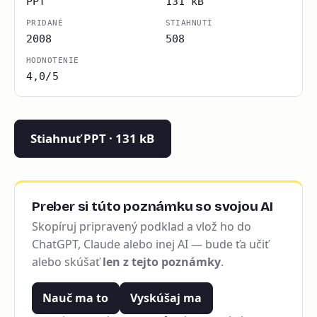
PPT
131 kB
PRIDANÉ
STIAHNUTÍ
2008
508
HODNOTENIE
4,0/5
Stiahnuť PPT · 131 kB
Preber si túto poznámku so svojou AI
Skopíruj pripravený podklad a vlož ho do
ChatGPT, Claude alebo inej AI — bude ťa učiť
alebo skúšať
len z tejto poznámky
.
Nauč ma to
Vyskúšaj ma