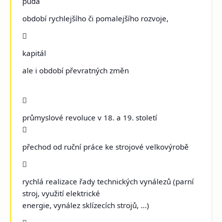
půda
období rychlejšího či pomalejšího rozvoje,

kapitál
ale i období převratných změn

průmyslové revoluce v 18. a 19. století

přechod od ruční práce ke strojové velkovýrobě

rychlá realizace řady technických vynálezů (parní
stroj, využití elektrické
energie, vynález sklízecích strojů, ...)