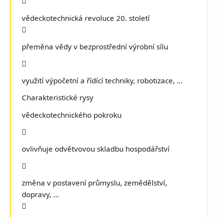

vědeckotechnická revoluce 20. století

přeměna vědy v bezprostřední výrobní sílu

využití výpočetní a řídící techniky, robotizace, ...
Charakteristické rysy
vědeckotechnického pokroku

ovlivňuje odvětvovou skladbu hospodářství

změna v postavení průmyslu, zemědělství,
dopravy, …
