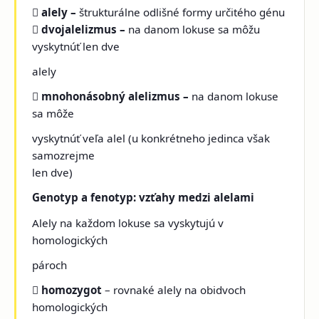

alely –
štrukturálne odlišné formy určitého génu

dvojalelizmus –
na danom lokuse sa môžu
vyskytnúť len dve
alely

mnohonásobný alelizmus –
na danom lokuse
sa môže
vyskytnúť veľa alel (u konkrétneho jedinca však
samozrejme
len dve)
Genotyp a fenotyp: vzťahy medzi alelami
Alely na každom lokuse sa vyskytujú v
homologických
pároch

homozygot
– rovnaké alely na obidvoch
homologických