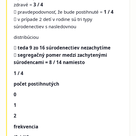
zdravé =
3 / 4
 pravdepodovnosť, že bude postihnuté =
1 / 4
 v prípade 2 detí v rodine sú tri typy
súrodenectiev s nasledovnou
distribúciou

teda 9 zo 16 súrodenectiev nezachytíme

segregačný pomer medzi zachytenými
súrodencami = 8 / 14 namiesto
1 / 4
počet postihnutých
0
1
2
frekvencia