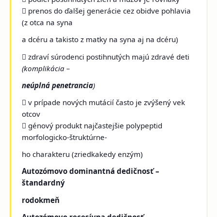
 prenos do ďalšej generácie cez obidve pohlavia
(z otca na syna
a dcéru a takisto z matky na syna aj na dcéru)
 zdraví súrodenci postihnutých majú zdravé deti
(komplikácia –
neúplná penetrancia
)
 v prípade nových mutácií často je zvýšený vek
otcov
 génový produkt najčastejšie polypeptid
morfologicko-štruktúrne-
ho charakteru (zriedkakedy enzým)
Autozómovo dominantná dedičnosť –
štandardný
rodokmeň
Autozómovo recesívna dedičnosť