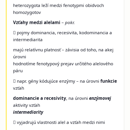
heterozygota leží medzi fenotypmi obidvoch
homozygotov
Vzťahy medzi alelami
–
pokr.
 pojmy dominancia, recesivita, kodominancia a
intermediarita
majú relatívnu platnosť – závisia od toho, na akej
úrovni
hodnotíme fenotypový prejav určitého alelového
páru
 napr. gény kódujúce enzýmy – na úrovni
funkcie
vzťah
dominancie a recesivity
, na úrovni
enzýmovej
aktivity vzťah
intermediarity
 vyjadrujú vlastnosti alel a vzťah medzi nimi