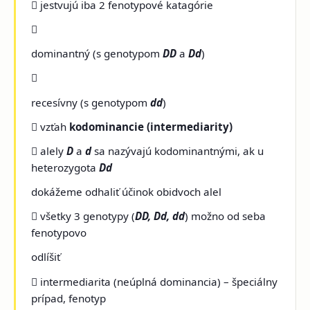
 jestvujú iba 2 fenotypové katagórie

dominantný (s genotypom
DD
a
Dd
)

recesívny (s genotypom
dd
)
 vzťah
kodominancie (intermediarity)
 alely
D
a
d
sa nazývajú kodominantnými, ak u
heterozygota
Dd
dokážeme odhaliť účinok obidvoch alel
 všetky 3 genotypy (
DD, Dd, dd
) možno od seba
fenotypovo
odlíšiť
 intermediarita (neúplná dominancia) – špeciálny
prípad, fenotyp