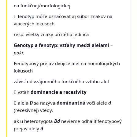
na funkčnej/morfologickej
 fenotyp môže označovať aj súbor znakov na
viacerých lokusoch,
resp. všetky znaky určitého jedinca
Genotyp a fenotyp: vzťahy medzi alelami
–
pokr.
Fenotypový prejav dvojice alel na homologických
lokusoch
závisí od vzájomného funkčného vzťahu alel
 vzťah
dominancie a recesivity
 alela
D
sa nazýva
dominantná
voči alele
d
(recesívnej) vtedy,
ak u heterozygota
Dd
nevieme odhaliť fenotypový
prejav alely
d