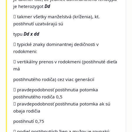
je heterozygot
Dd
 takmer všetky manželstvá (kríženia), kt.
postihnutí uzatvárajú sú
typu
Dd x dd
 typické znaky dominantnej dedičnosti v
rodokmeni:
 vertikálny prenos v rodokmeni (postihnuté dieťa
má
postihnutého rodiča) cez viac generácií
 pravdepodobnosť postihnutia potomka
postihnutého rodiča 0,5
 pravdepodobnosť postihnutia potomka ak sú
obaja rodičia
postihnutí 0,75
 podiel postihnutých žien a mužov je rovnaký