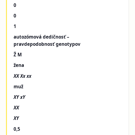
0
0
1
autozómová dedičnosť –
pravdepodobnosť genotypov
Ž M
žena
XX Xx xx
muž
XY xY
XX
XY
0,5