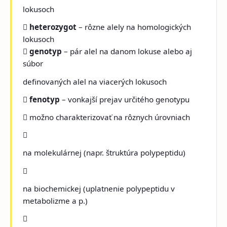
lokusoch

heterozygot
– rôzne alely na homologických
lokusoch

genotyp
– pár alel na danom lokuse alebo aj
súbor
definovaných alel na viacerých lokusoch

fenotyp
– vonkajší prejav určitého genotypu
 možno charakterizovať na rôznych úrovniach

na molekulárnej (napr. štruktúra polypeptidu)

na biochemickej (uplatnenie polypeptidu v
metabolizme a p.)
