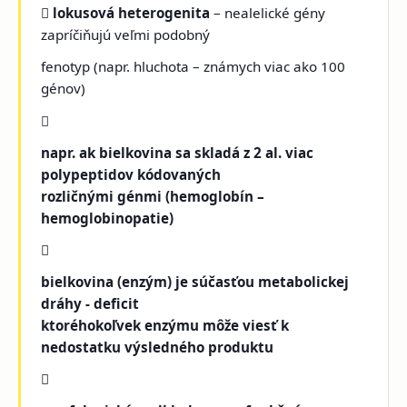

lokusová heterogenita
– nealelické gény
zapríčiňujú veľmi podobný
fenotyp (napr. hluchota – známych viac ako 100
génov)

napr. ak bielkovina sa skladá z 2 al. viac
polypeptidov kódovaných
rozličnými génmi (hemoglobín –
hemoglobinopatie)

bielkovina (enzým) je súčasťou metabolickej
dráhy - deficit
ktoréhokoľvek enzýmu môže viesť k
nedostatku výsledného produktu
