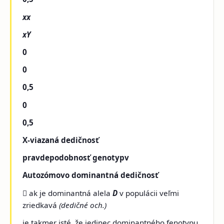
xx
xY
0
0
0,5
0
0,5
X-viazaná dedičnosť
pravdepodobnosť genotypv
Autozómovo dominantná dedičnosť
 ak je dominantná alela
D
v populácii veľmi
zriedkavá
(dedičné och.)
je takmer isté, že jedinec dominantného fenotypu