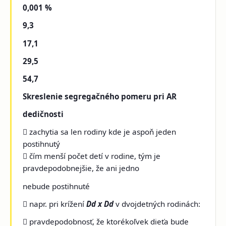
0,001 %
9,3
17,1
29,5
54,7
Skreslenie segregačného pomeru pri AR
dedičnosti
 zachytia sa len rodiny kde je aspoň jeden
postihnutý
 čím menší počet detí v rodine, tým je
pravdepodobnejšie, že ani jedno
nebude postihnuté
 napr. pri krížení
Dd x Dd
v dvojdetných rodinách:
 pravdepodobnosť, že ktorékoľvek dieťa bude