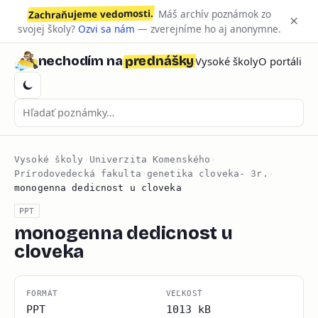
Zachraňujeme vedomosti.
Máš archív poznámok zo
×
svojej školy?
Ozvi sa nám
— zverejníme ho aj anonymne.
prednášky
nechodím na
Vysoké školy
O portáli
Vysoké školy
›
Univerzita Komenského
›
Prírodovedecká fakulta
›
genetika cloveka- 3r.
›
monogenna dedicnost u cloveka
PPT
monogenna dedicnost u
cloveka
FORMÁT
VEĽKOSŤ
PPT
1013 kB