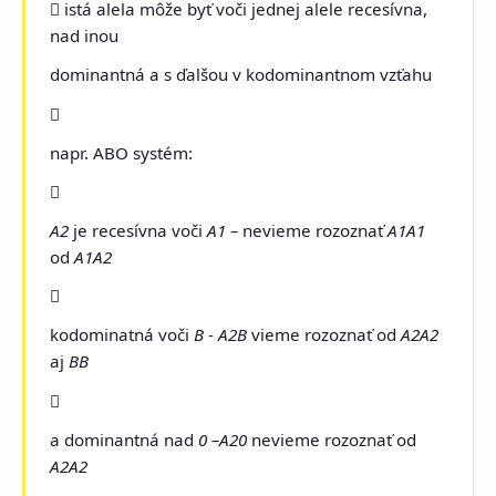
 istá alela môže byť voči jednej alele recesívna,
nad inou
dominantná a s ďalšou v kodominantnom vzťahu

napr. ABO systém:

A2
je recesívna voči
A1 –
nevieme rozoznať
A1A1
od
A1A2

kodominatná voči
B -
A2B
vieme rozoznať od
A2A2
aj
BB

a dominantná nad
0 –A20
nevieme rozoznať od
A2A2