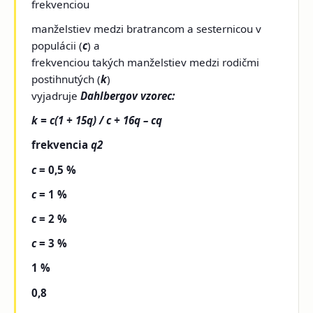
frekvenciou
manželstiev medzi bratrancom a sesternicou v
populácii (
c
) a
frekvenciou takých manželstiev medzi rodičmi
postihnutých (
k
)
vyjadruje
Dahlbergov vzorec:
k = c(1 + 15q) / c + 16q – cq
frekvencia
q2
c
= 0,5 %
c
= 1 %
c
= 2 %
c
= 3 %
1 %
0,8