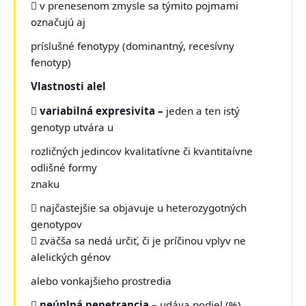
 v prenesenom zmysle sa týmito pojmami
označujú aj
príslušné fenotypy (dominantný, recesívny
fenotyp)
Vlastnosti alel

variabilná expresivita –
jeden a ten istý
genotyp utvára u
rozličných jedincov kvalitatívne či kvantitaívne
odlišné formy
znaku
 najčastejšie sa objavuje u heterozygotných
genotypov
 zväčša sa nedá určiť, či je príčinou vplyv ne
alelických génov
alebo vonkajšieho prostredia

neúplná penetrancia
– udáva podiel (%)