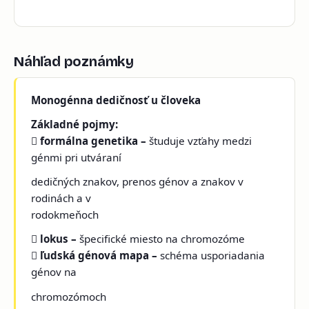
Náhľad poznámky
Monogénna dedičnosť u človeka
Základné pojmy:

formálna genetika –
študuje vzťahy medzi
génmi pri utváraní
dedičných znakov, prenos génov a znakov v
rodinách a v
rodokmeňoch

lokus –
špecifické miesto na chromozóme

ľudská génová mapa –
schéma usporiadania
génov na
chromozómoch