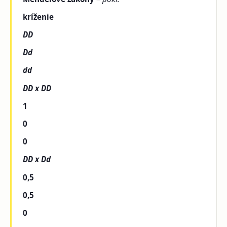
kríženie
DD
Dd
dd
DD x DD
1
0
0
DD x Dd
0,5
0,5
0