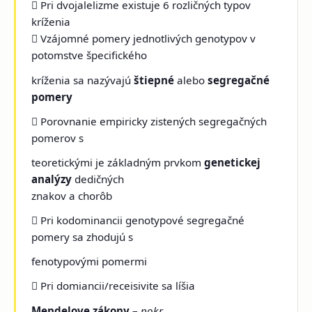
 Pri dvojalelizme existuje 6 rozličných typov
kríženia
 Vzájomné pomery jednotlivých genotypov v
potomstve špecifického
kríženia sa nazývajú
štiepné
alebo
segregačné
pomery
 Porovnanie empiricky zistených segregačných
pomerov s
teoretickými je základným prvkom
genetickej
analýzy
dedičných
znakov a chorôb
 Pri kodominancii genotypové segregačné
pomery sa zhodujú s
fenotypovými pomermi
 Pri domiancii/receisivite sa líšia
Mendelove zákony
–
pokr.