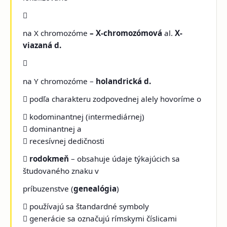

na X chromozóme
– X-chromozómová
al.
X-
viazaná d.

na Y chromozóme –
holandrická d.

podľa charakteru zodpovednej alely hovoríme o
 kodominantnej (intermediárnej)
 dominantnej a
 recesívnej dedičnosti

rodokmeň
– obsahuje údaje týkajúcich sa
študovaného znaku v
príbuzenstve (
genealógia
)
 používajú sa štandardné symboly
 generácie sa označujú rímskymi číslicami