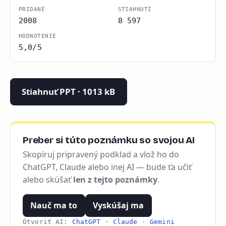
PRIDANÉ
STIAHNUTÍ
2008
8 597
HODNOTENIE
5,0/5
Stiahnuť PPT · 1013 kB
Preber si túto poznámku so svojou AI
Skopíruj pripravený podklad a vlož ho do
ChatGPT, Claude alebo inej AI — bude ťa učiť
alebo skúšať
len z tejto poznámky
.
Nauč ma to
Vyskúšaj ma
Otvoriť AI:
ChatGPT
·
Claude
·
Gemini