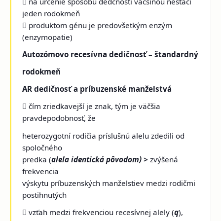
 na určenie spôsobu dedčnosti väčšinou nestačí
jeden rodokmeň
 produktom génu je predovšetkým enzým
(enzymopatie)
Autozómovo recesívna dedičnosť – štandardný
rodokmeň
AR dedičnosť a príbuzenské manželstvá
 čím zriedkavejší je znak, tým je väčšia
pravdepodobnosť, že
heterozygotní rodičia príslušnú alelu zdedili od
spoločného
predka (
alela identická pôvodom) >
zvýšená
frekvencia
výskytu príbuzenských manželstiev medzi rodičmi
postihnutých
 vzťah medzi frekvenciou recesívnej alely (
q
),