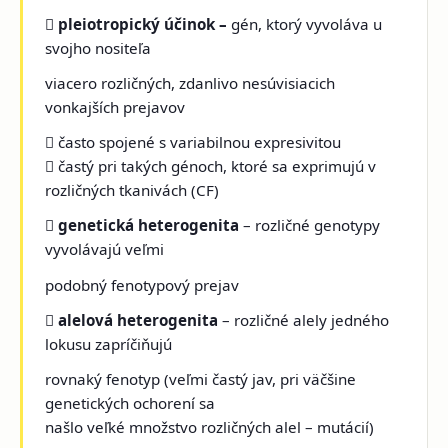

pleiotropický účinok –
gén, ktorý vyvoláva u
svojho nositeľa
viacero rozličných, zdanlivo nesúvisiacich
vonkajších prejavov
 často spojené s variabilnou expresivitou
 častý pri takých génoch, ktoré sa exprimujú v
rozličných tkanivách (CF)

genetická heterogenita
– rozličné genotypy
vyvolávajú veľmi
podobný fenotypový prejav

alelová heterogenita
– rozličné alely jedného
lokusu zapríčiňujú
rovnaký fenotyp (veľmi častý jav, pri väčšine
genetických ochorení sa
našlo veľké množstvo rozličných alel – mutácií)