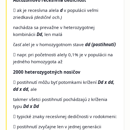
 ak je recesívna alela
d
v populácii veľmi
zriedkavá
(dedičné och.)
nachádza sa prevažne v heterozygotnej
kombinácii
Dd,
len malá
časť alel je v homozygotnom stave
dd (postihnutí)
 napr. pri početnosti alely 0,1% je v populácii na
jedného homozygota až
2000 heterozygotných nosičov
 postihnutí môžu byť potomkami krížení
Dd x dd,
dd x dd,
ale
takmer všetci postihnutí pochádzajú z kríženia
typu
Dd x Dd
 typické znaky recesívnej dedičnosti v rodokmeni:
 postihnutí zvyčajne len v jednej generácii