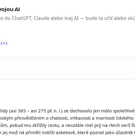
ojou AI
ho do ChatGPT, Claude alebo inej AI — bude ťa učiť alebo sk
mini
lidy
(asi 365 – asi 275 př. n. l.) se dochovalo jen málo spolehliv
bokým přesvědčením o chabosti, vrtkavosti a marnosti lidského 
, pokud mu zkřížily cestu, a neustále mel prý na rtech verš Íliady
i jej mož ná přiměli indičtí asketové, které poznal jako účastník