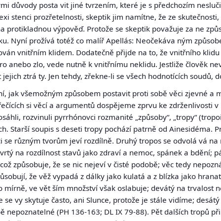
ými důvody posta vit jiné tvrzením, které je s předchozím nesluč
 stenci prozřetelnosti, skeptik jim namítne, že ze skutečnosti
na protikladnou výpověď. Protože se skeptik považuje za ne z
ku. Nyní prožívá totéž co malíř Apellás: Neočekáva ným způsob
rován vnitřním klidem. Dodatečně přijde na to, že vnitřního kli
ro anebo zlo, vede nutně k vnitřnímu neklidu. Jestliže člověk nev
t jejich ztrá ty. Jen tehdy, zřekne-li se všech hodnotících soudů, 
ní, jak všemožným způsobem postavit proti sobě věci zjevné a 
iřečících si věcí a argumentů dospějeme zprvu ke zdrženlivosti 
osáhli, rozvinuli pyrrhónovci rozmanité „způsoby“, „tropy“
(tropo
h. Starší soupis s deseti tropy pochází patrně od Ainesidéma. P
ci se různým tvorům jeví rozdílně. Druhý tropos se odvolá vá na r
vrtý na rozdílnost stavů jako zdraví a nemoc, spánek a bdění; p
což způsobuje, že se nic nejeví v čisté podobě; věc tedy nepoz
ůsobují, že věž vypadá z dálky jako kulatá a z blízka jako hranat
se ho mírně, ve vět ším množství však oslabuje; devátý na trvalost
e vy skytuje často, ani Slunce, protože je stále vidíme; desátý
ě nepoznatelné (PH 136-163; DL IX 79-88). Pět dalších tropů při