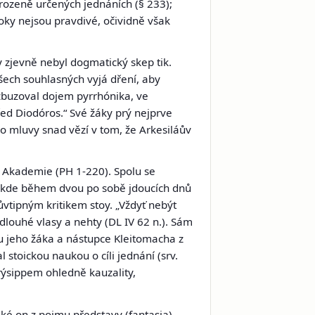
rozeně určených jednáních (§ 233);
oky nejsou pravdivé, očividně však
dy zjevně nebyl dogmatický skep tik.
šech souhlasných vyjá dření, aby
vzbuzoval dojem pyrrhónika, ve
ed Diodóros.“ Své žáky prý nejprve
o mluvy snad vězí v tom, že Arkesiláův
 Akademie (PH 1-220). Spolu se
, kde během dvou po sobě jdoucích dnů
důvtipným kritikem stoy. „Vždyť nebýt
 dlouhé vlasy a nehty (DL IV 62 n.). Sám
u jeho žáka a nástupce
Kleitomacha z
 stoickou naukou o cíli jednání (srv.
Chrýsippem ohledně kauzality,
také on z pojmu představy
(fantasia).