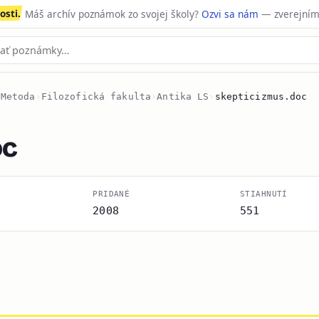
sti.
Máš archív poznámok zo svojej školy?
Ozvi sa nám
— zverejním
 Metoda
›
Filozofická fakulta
›
Antika LS
›
skepticizmus.doc
oc
PRIDANÉ
STIAHNUTÍ
2008
551