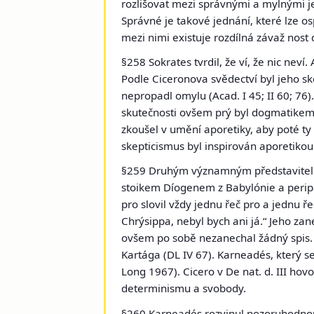
rozlišovat mezi správnými a mylnými j
Správné je takové jednání, které lze o
mezi nimi existuje rozdílná závaž nost
§258 Sokrates tvrdil, že ví, že nic nev
Podle Ciceronova svědectví byl jeho s
nepropadl omylu (Acad. I 45; II 60; 76
skutečnosti ovšem prý byl dogmatikem 
zkoušel v umění aporetiky, aby poté t
skepticismus byl inspirován aporetikou
§259 Druhým významným představite
stoikem Díogenem z Babylónie a peripa
pro slovil vždy jednu řeč pro a jednu ře
Chrýsippa, nebyl bych ani já.“ Jeho zan
ovšem po sobě nezanechal žádný spis.
Kartága
(DL IV 67). Karneadés, který se
Long 1967). Cicero v De nat. d. III hov
determinismu a svobody.
§260 Karneadés rozvinul pozoruhodnou 