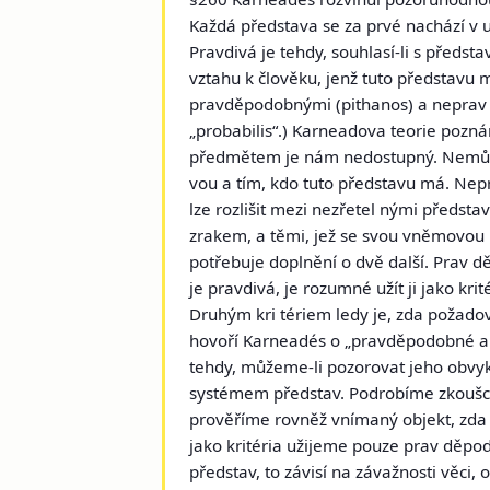
Každá představa se za prvé nachází v 
Pravdivá je tehdy, souhlasí-li s před
vztahu k člověku, jenž tuto představu 
pravděpodobnými (
pithanos
) a nepra
„probabilis“.) Karneadova teorie pozná
předmětem je nám nedostupný. Nemůžem
vou a tím, kdo tuto představu má. Ne
lze rozlišit mezi nezřetel nými předst
zrakem, a těmi, jež se svou vněmovou k
potřebuje doplnění o dvě další. Prav 
je pravdivá, je rozumné užít ji jako kri
Druhým kri tériem ledy je, zda požadov
hovoří Karneadés o „pravděpodobné a z
tehdy, můžeme-li pozorovat jeho obvykl
systémem představ. Podrobíme zkoušce 
prověříme rovněž vnímaný objekt, zda 
jako kritéria užijeme pouze prav děp
představ, to závisí na závažnosti věci, 