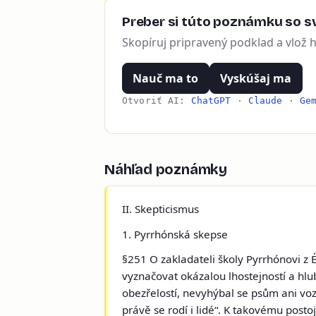
Preber si túto poznámku so sv
Skopíruj pripravený podklad a vlož 
Nauč ma to
Vyskúšaj ma
Otvoriť AI:
ChatGPT
·
Claude
·
Ge
Náhľad poznámky
II. Skepticismus
1. Pyrrhónská skepse
§251 O zakladateli školy
Pyrrhónovi z É
vyznačovat okázalou lhostejností a hlu
obezřelostí, nevyhýbal se psům ani vozům
právě se rodí i lidé“. K takovému postoj