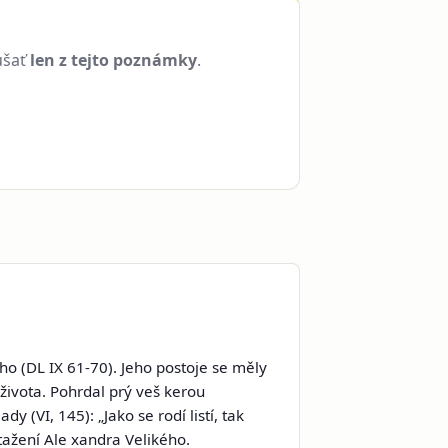
úšať
len z tejto poznámky
.
ého (DL IX 61-70). Jeho postoje se měly
života. Pohrdal prý veš kerou
 (VI, 145): „Jako se rodí listí, tak
 tažení Ale xandra Velikého.