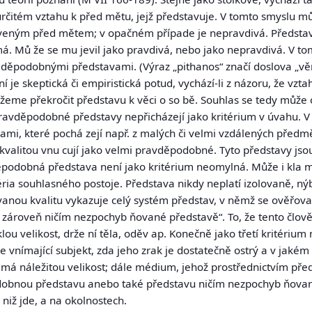
určitém vztahu k před mětu, jejž představuje. V tomto smyslu m
staveným před mětem; v opačném případe je nepravdivá. Předsta
má. Mů že se mu jevil jako pravdivá, nebo jako nepravdivá. V tom
v děpodobnými představami. (Výraz
„pithanos“
značí doslova „věr
ní je skeptická či empiristická potud, vychází-li z názoru, že v
e překročit představu k věci o so bě. Souhlas se tedy může o
pravděpodobné představy nepřicházejí jako kritérium v úvahu.
avami, které pochá zejí např. z malých či velmi vzdálených pře
valitou vnu cují jako velmi pravděpodobné. Tyto představy jsou
děpodobná představa není jako kritérium neomylná. Může i kla 
téria souhlasného postoje. Představa nikdy neplatí izolovaně, nýb
anou kvalitu vykazuje celý systém představ, v němž se ověřovan
ároveň ničím nezpochyb ňované představě“. To, že tento člově
ou velikost, drže ní těla, oděv ap. Konečně jako třetí kritériu
vnímající subjekt, zda jeho zrak je dostatečně ostrý a v jakém
má náležitou velikost; dále médium, jehož prostřednictvím př
odobnou představu anebo také představu ničím nezpochyb ňova
o niž jde, a na okolnostech.