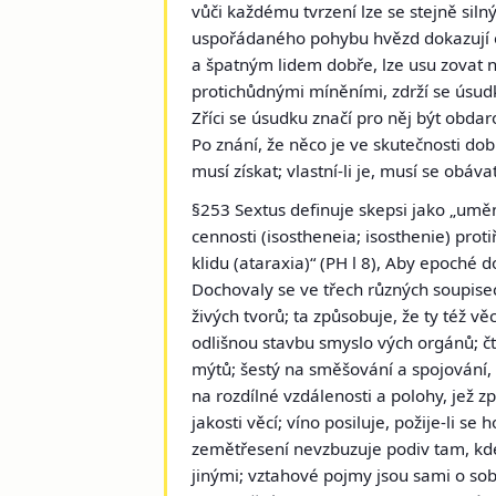
vůči každému tvrzení lze se stejně siln
uspořádaného pohybu hvězd dokazují exi
a špatným lidem dobře, lze usu zovat 
protichůdnými míněními, zdrží se úsud
Zříci se úsudku značí pro něj být obda
Po znání, že něco je ve skutečnosti dob
musí získat; vlastní-li je, musí se obáva
§253 Sextus definuje skepsi jako „umě
cennosti
(isostheneia;
isosthenie) prot
klidu
(ataraxia)
“ (PH l 8), Aby epoché d
Dochovaly se ve třech různých soupisec
živých tvorů; ta způsobuje, že ty též vě
odlišnou stavbu smyslo vých orgánů; čt
mýtů; šestý na směšování a spojování, 
na rozdílné vzdálenosti a polohy, jež zp
jakosti věcí; víno posiluje, požije-li 
zemětřesení nevzbuzuje podiv tam, kde s
jinými; vztahové pojmy jsou sami o sob