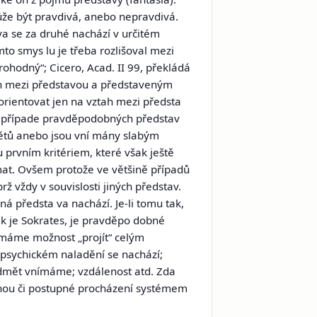
ůže být pravdivá, anebo nepravdivá.
va se za druhé nachází v určitém
to smys lu je třeba rozlišoval mezi
ohodný“; Cicero, Acad. II 99, překládá
ztah mezi představou a představeným
rientovat jen na vztah mezi předsta
 V případe pravděpodobných představ
dmětů anebo jsou vní mány slabým
 prvním kritériem, které však ještě
mat. Ovšem protože ve většině případů
rž vždy v souvislosti jiných představ.
á předsta va nachází. Je-li tomu tak,
k je Sokrates, je pravděpo dobné
m máme možnost „projít“ celým
 psychickém naladění se nachází;
edmět vnímáme; vzdálenost atd. Zda
nou či postupné procházení systémem