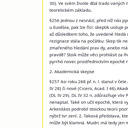
30). Ve svém živote dbá trado vaných m
teoretickém základu.
§256 Jednou z nesnází, před níž nás py
u Eusébia, pak lze říci: skeptik usiluj
až důsledkem toho, že uvedené hledá ní
rezignace stála na počátku: Skep tik ne
zmařeného hledání prav dy, anebo má b
pravdě? Stoik může věci prohlásit za lh
pyrrhó novec prostřednictvím epoché n
2. Akademická skepse
§257 Asi roku 268 př. n. l. stanul v če
IV 28) či nové (Cicero, Acad. I 46) A
(DL IV 29). DL IV 32 n. zdůrazňuje vli
nenapsal. Také on učil epoché, která vy
Arkesiláos podrobil stoickou teorii po
nýbrž tvr zení. 2. Taková představa, k
může být klamná. Mudrc má tedy jen m