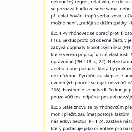
nekonečný regres; relativita; ne dokáz
se poznává buďto ze sebe sama, nebo na
při uplat ňování tropů verbalizoval, užív
možné není“, „raději se držím zpátky“ (
§254 Pyrrhónovec se obrací proti filos
l 16). Sextus proto od obecné části, v j
zabývá dogmaty filosofických škol (PH 
které věcem připisují určité vlastnosti
oprávněné (PH I 19 n.; 22). Nelze tom
anebo teorie poznání, která by prokaz
nezmůžeme. Pyrrhónská skepse je umění
uvedených pouček se nijak nevznáší náro
206). Isosthenie se
netvrdí.
Po kud je p
pouze vůči tezi odpůrce postaví navzáj
§255 Stále znovu se pyrrhónovcům pře
mohli přežít, zaujímat postoj k faktům, 
následky? Sextus, PH I 24, zastává názo
který postačuje jako orientace pro naše