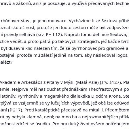
ravů a zákonů, aniž je posuzuje, a využívá předávaných technic
rrhónovec staví, je jeho motivace. Vycházíme-li ze Sextová příb
e poznat skuteč nost, protože jen touto cestou může být zodpověze
 pravdy selhává (srv. PH I 12). Naproti tomu definice Sextova, 
chce vědět, a proto pátrá po takových strategiích, jež každé tvrz
ýt duševní klid nalezen tím, že se pyrrhónovec pro gramově a 
ostejné, protože mu záleží jedině na tom, aby následoval logos. 
alézt?
le Akademie
Arkesiláos z Pitany
v Mýsii (Malá Asie) (srv. §127). Pl
kademie. Nejprve měl naslouchat přednáškám Theofrastovým a pot
v Platónův, Pyrrhónův a megarského dialektika Diodóra Krona. Ste
plývá ze vzájemně se vy lučujících výpovědí, jež obě lze odůvodn
znání (§ 217). Proti kataléptické představě na mítal: l. Předmět
terá by nebyla klamná, není; na mno ha a nejrozmanitějších přík
ožnost zdržet se úsudku. Pro praktický život ovšem potřebuje