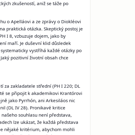
kých zkušeností, aniž se táže po
ěhu o Apelláovi a ze zprávy o Diokléovi
na praktická otázka. Skeptický postoj je
PH I 8, vzbuzuje dojem, jako by
ení maří. Je duševní klid důsledek
systematicky vystříhá každé otázky po
Jaký pozitivní životní obsah chce
atí za zakladatele střední (PH I 220; DL
é se připojit k akademikovi Krantórovi
jně jako Pyrrhón, ani Arkesiláos nic
il (DL IV 28). Pronikavé kritice
em našeho souhlasu není představa,
ladech lze ukázat, že každá představa
me nějaké kritérium, abychom mohli