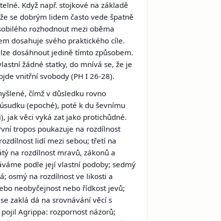
itelné. Když např. stojkové na základě
, že se dobrým lidem často vede špatně
působilého rozhodnout mezi oběma
em dosahuje svého praktického cíle.
du lze dosáhnout jedině tímto způsobem.
lastní žádné statky, do mnívá se, že je
dojde vnitřní svobody (PH I 26-28).
myšlené, čímž v důsledku rovno
v úsudku
(epoché),
poté k du ševnímu
i)
, jak věci vyká zat jako protichůdné.
rvní tropos poukazuje na rozdílnost
ozdílnost lidí mezi sebou; třetí na
átý na rozdílnost mravů, zákonů a
náváme podle její vlastní podoby; sedmý
á; osmý na rozdílnost ve likosti a
 nebo neobyčejnost nebo řídkost jevů;
 se zaklá dá na srovnávání věcí s
 pojil Agrippa: rozpornost názorů;