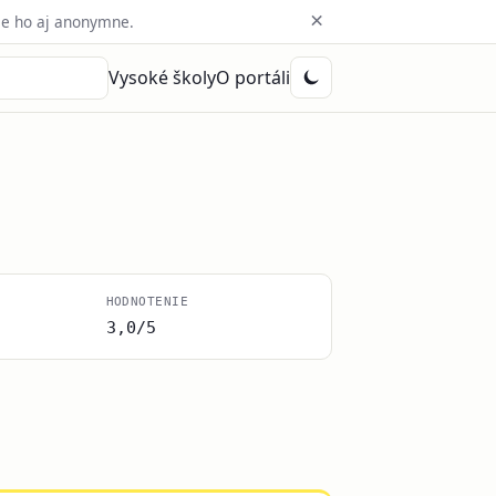
×
e ho aj anonymne.
Vysoké školy
O portáli
HODNOTENIE
3,0/5