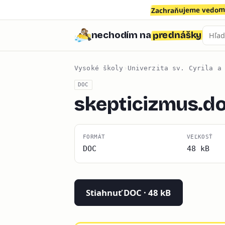
Zachraňujeme vedomo
prednášky
nechodím na
Vysoké školy
›
Univerzita sv. Cyrila a
DOC
skepticizmus.d
FORMÁT
VEĽKOSŤ
DOC
48 kB
Stiahnuť DOC · 48 kB