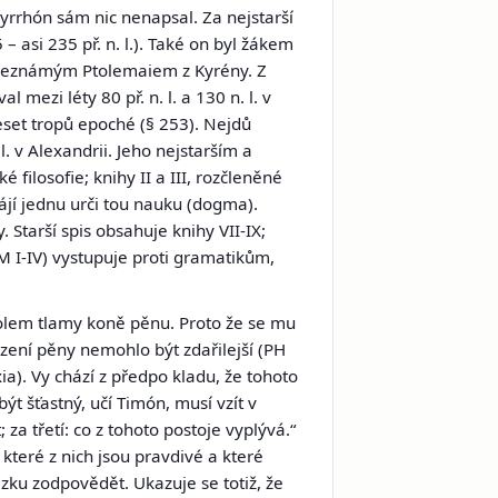
yrrhón sám nic nenapsal. Za nejstarší
 – asi 235 př. n. l.). Také on byl žákem
 neznámým Ptolemaiem z Kyrény. Z
l mezi léty 80 př. n. l. a 130 n. l. v
eset tropů
epoché
(§ 253). Nejdů
. l. v Alexandrii. Jeho nejstarším a
filosofie; knihy II a III, rozčleněné
 hájí jednu urči tou nauku
(dogma).
Starší spis obsahuje knihy VII-IX;
(M I-IV) vystupuje proti gramatikům,
kolem tlamy koně pěnu. Proto že se mu
 zení pěny nemohlo být zdařilejší (PH
ia).
Vy chází z předpo kladu, že tohoto
ýt šťastný, učí Timón, musí vzít v
 za třetí: co z tohoto postoje vyplývá.“
, které z nich jsou pravdivé a které
zku zodpovědět. Ukazuje se totiž, že