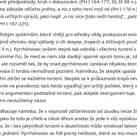
ané předpoklady; kruh v dokazování. (PH I 164-177; DL IX 88 n.).
 základe něčeho jiného, a nic z toho není mož né (PH I 178 n.).
á určitých výrazů, jako např. „o nic více [toto nežli tamto]“, „pat
PH I 187-225).
ofickým systémům, které chtějí pro středky vědy prokazovat exi
ejímž ohnisku stojí výklady o cíli skepse, tropech a klíčových pouč
I 5 n.). Pyrrhónovec ovšem stejné tak odmítá i všechna tvrzení
. Smíme říci, že med se nám zdá sladký; sporné oproti tomu je, zd
u ale rozuměl tak, že by snad pyrrhónovec zastával nějakou teo
ovala či tvrdila nemožnost poznání. Námitkou, že skeptik upadá
 zdržet se každého tvrzení. Skeptik se k průkaznosti tropů nev
k na pravdivost; tato hesla vyjadřují jen určitý počitek, který
ro argumentaci podstatné tvrzení, pak skeptik neargumen tuje
em neslučitelný názor.
dhazuje námitka, že v naprosté zdrženlivosti od úsudku nelze 
jako že toto je chléb a nikoli dřevo anebo že jede-li vůz vysokou r
r, že i bez jakýchkoli tvrzení o skutečnosti může existovat tako
 jednání. Pyrrhónovec se řídí pocity nelibosti, které se mu vnucuj