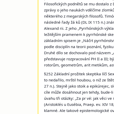
Filosofických podnětů se mu dostalo z 
zprávy o jeho naukách vděčíme zlomků
některého z megarských filosofů. Tim
následné řady žá ků (DL IX 115 n.) z
Alexand rii. Z jeho „Pyrrhónských výkl
ležitějším pramenem k pyrrhónské skep
základním spisem je „Náčrt pyrrhónství“
podle disciplín na teorii poznání, fyzik
Druhé dílo se dochovalo pod názvem „Ad
představuje rozpracování PH II a III; b
rotorům, geometrům, arit metikům, as
§252 Základní prožitek skeptika líčí 
to nedařilo, mrštil houbou, o niž ze š
27 n.). Stejně jako stoik a epikúrejec, s
cíle může dosáhnout jen tehdy, bude-li 
úvahu tři otázky: „Za pr vé: jak věci ve
(Aristoklés u Eusébia, Praep. ev. XIV 18
klamné. Ale takové epistemologické ově