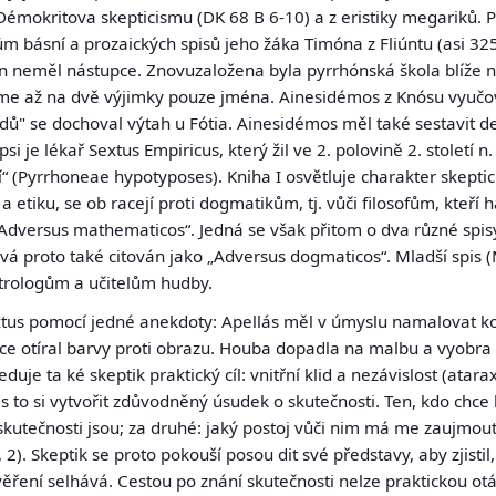
Démokritova skepticismu (DK 68 B 6-10) a z eristiky megariků. P
m básní a prozaických spisů jeho žáka
Timóna z Fliúntu
(asi 325
ón neměl nástupce. Znovuzaložena byla pyrrhónská škola blíže
náme až na dvě výjimky pouze jména.
Ainesidémos z Knósu
vyučova
adů" se dochoval výtah u Fótia. Ainesidémos měl také sestavit d
si je lékař
Sextus Empiricus,
který žil ve 2. polovině 2. století n
 (Pyrrhoneae hypotyposes). Kniha I osvětluje charakter skeptické 
u a etiku, se ob racejí proti dogmatikům, tj. vůči filosofům, kteří
versus mathematicos“. Jedná se však přitom o dva různé spisy. 
ývá proto také citován jako „Adversus dogmaticos“. Mladší spis 
trologům a učitelům hudby.
Sextus pomocí jedné anekdoty: Apellás měl v úmyslu namalovat 
tětce otíral barvy proti obrazu. Houba dopadla na malbu a vyobra
leduje ta ké skeptik praktický cíl: vnitřní klid a nezávislost
(atarax
s to si vytvořit zdůvodněný úsudek o skutečnosti. Ten, kdo chce b
 skutečnosti jsou; za druhé: jaký postoj vůči nim má me zaujmout;
, 2). Skeptik se proto pokouší posou dit své představy, aby zjistil
ření selhává. Cestou po znání skutečnosti nelze praktickou otá