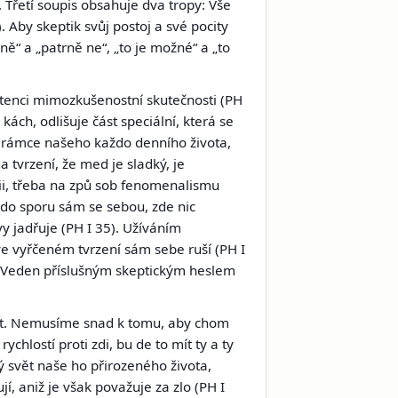
 Třetí soupis obsahuje dva tropy: Vše
 Aby skeptik svůj postoj a své pocity
rně“ a „patrně ne“, „to je možné“ a „to
stenci mimozkušenostní skutečnosti (PH
 kách, odlišuje část speciální, která se
 z rámce našeho každo denního života,
a tvrzení, že med je sladký, je
rii, třeba na způ sob fenomenalismu
 do sporu sám se sebou, zde nic
y jadřuje (PH I 35). Užíváním
 ve vyřčeném tvrzení sám sebe ruší (PH I
. Veden příslušným skeptickým heslem
žít. Nemusíme snad k tomu, aby chom
ychlostí proti zdi, bu de to mít ty a ty
vý svět naše ho přirozeného života,
í, aniž je však považuje za zlo (PH I