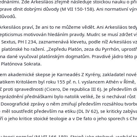
ednáními. Zde Arkesiláos zřejmě následuje stoickou nauku o při
sprave dlnit dobrými důvody (M VII 150-158). Ani normativní výr
 důvodů.
í. Arkesiláos praví, že ani to ne můžeme vědět. Ani Arkesiláos te
kepticismus motivován hledáním pravdy. Mudrc se musí zdržet v
). Sextus, PH I 234, zaznamenává klevetu, podle níž Arkesiláos 
platónské ho ražení. „Zepředu Platón, zeza du Pyrrhón, uprostř
y na dané vyučoval platónským dogmatům. Pravdivé jádro této p
 Platónova Sokrata.
lem akademické skepse je
Karneadés Z Kyrény,
zakladatel nové
tikem Kritoláem byl roku 155 př. n. l. vyslancem Athén v Římě
č proti spravedlnosti (Cicero, De republica III 6). Je především 
eprázdnění přednáškami bylo natolik veliké, že si nechával růst
 Doxografické zprávy o něm zmiňují především rozsáhlou tvorb
 měl soustředit především na etiku (DL IV 62), se kriticky zabýval
oří o jeho kritice stoické teologie a v De fato o jeho sporech s 
teorii poznání (M VII 166-189). Stejně jako stoikové, vychází 