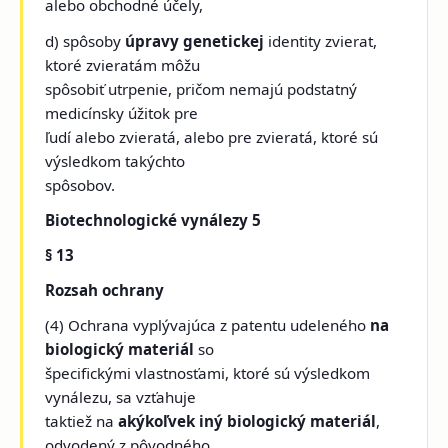
alebo obchodné účely,
d) spôsoby
úpravy genetickej
identity zvierat,
ktoré zvieratám môžu
spôsobiť utrpenie, pričom nemajú podstatný
medicínsky úžitok pre
ľudí alebo zvieratá, alebo pre zvieratá, ktoré sú
výsledkom takýchto
spôsobov.
Biotechnologické vynálezy 5
§ 13
Rozsah ochrany
(4) Ochrana vyplývajúca z patentu udeleného
na
biologický materiál
so
špecifickými vlastnosťami, ktoré sú výsledkom
vynálezu, sa vzťahuje
taktiež na
akýkoľvek iný biologický materiál
,
odvodený z pôvodného