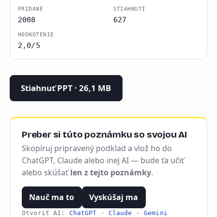
PRIDANÉ
STIAHNUTÍ
2008
627
HODNOTENIE
2,0/5
Stiahnuť PPT · 26,1 MB
Preber si túto poznámku so svojou AI
Skopíruj pripravený podklad a vlož ho do
ChatGPT, Claude alebo inej AI — bude ťa učiť
alebo skúšať
len z tejto poznámky
.
Nauč ma to
Vyskúšaj ma
Otvoriť AI:
ChatGPT
·
Claude
·
Gemini