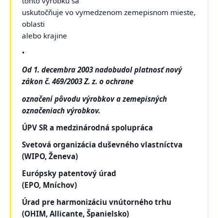
tohto výrobku sa
uskutočňuje vo vymedzenom zemepisnom mieste,
oblasti
alebo krajine
•
Od 1. decembra 2003 nadobudol platnosť nový
zákon č. 469/2003 Z. z. o ochrane
označení pôvodu výrobkov a zemepisných
označeniach výrobkov.
ÚPV SR a medzinárodná spolupráca
Svetová organizácia duševného vlastníctva
(WIPO, Ženeva)
Európsky patentový úrad
(EPO, Mníchov)
Úrad pre harmonizáciu vnútorného trhu
(OHIM, Allicante, Španielsko)