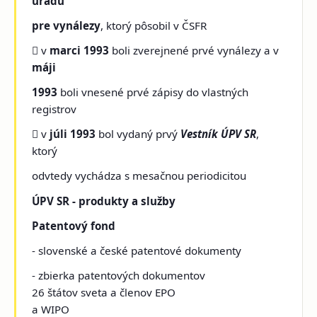
úradu
pre vynálezy
, ktorý pôsobil v ČSFR
 v
marci 1993
boli zverejnené prvé vynálezy a v
máji
1993
boli vnesené prvé zápisy do vlastných
registrov
 v
júli 1993
bol vydaný prvý
Vestník ÚPV SR
,
ktorý
odvtedy vychádza s mesačnou periodicitou
ÚPV SR - produkty a služby
Patentový fond
- slovenské a české patentové dokumenty
- zbierka patentových dokumentov
26 štátov sveta a členov EPO
a WIPO