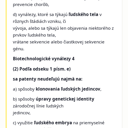
prevencie chorôb,
d) vynálezy, ktoré sa týkajú
ľudského tela
v
rôznych štádiách vzniku, či
vývoja, alebo sa týkajú len objavenia niektorého z
prvkov ľudského tela,
vrátane sekvencie alebo čiastkovej sekvencie
génu.
Biotechnologické vynálezy 4
(2) Podľa odseku 1 písm. e)
sa patenty neudeľujú najmä na:
a) spôsoby
klonovania ľudských jedincov
,
b) spôsoby
úpravy genetickej identity
zárodočnej línie ľudských
jedincov,
c) využitie
ľudského embrya
na priemyselné