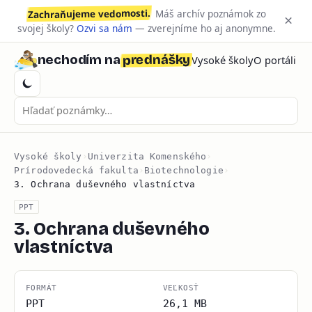
Zachraňujeme vedomosti.
Máš archív poznámok zo
×
svojej školy?
Ozvi sa nám
— zverejníme ho aj anonymne.
prednášky
nechodím na
Vysoké školy
O portáli
Vysoké školy
›
Univerzita Komenského
›
Prírodovedecká fakulta
›
Biotechnologie
›
3. Ochrana duševného vlastníctva
PPT
3. Ochrana duševného
vlastníctva
FORMÁT
VEĽKOSŤ
PPT
26,1 MB