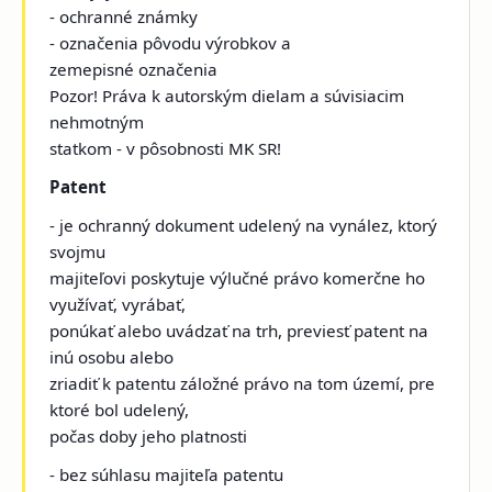
- ochranné známky
- označenia pôvodu výrobkov a
zemepisné označenia
Pozor! Práva k autorským dielam a súvisiacim
nehmotným
statkom - v pôsobnosti MK SR!
Patent
- je ochranný dokument udelený na vynález, ktorý
svojmu
majiteľovi poskytuje výlučné právo komerčne ho
využívať, vyrábať,
ponúkať alebo uvádzať na trh, previesť patent na
inú osobu alebo
zriadiť k patentu záložné právo na tom území, pre
ktoré bol udelený,
počas doby jeho platnosti
- bez súhlasu majiteľa patentu