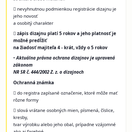
 nevyhnutnou podmienkou registrácie dizajnu je
jeho novosť
a osobitý charakter

zápis dizajnu platí 5 rokov a jeho platnosť je
možné predĺžiť
na žiadosť majiteľa 4 - krát, vždy o 5 rokov
•
Aktuálna právna ochrana dizajnov je upravená
zákonom
NR SR č. 444/2002 Z. z. o dizajnoch
Ochranná známka
 do registra zapísané označenie, ktoré môže mať
rôzne formy
 slová vrátane osobných mien, písmená, číslice,
kresby,
tvar výrobku alebo jeho obal, prípadne vzájomné
ako aj farebné