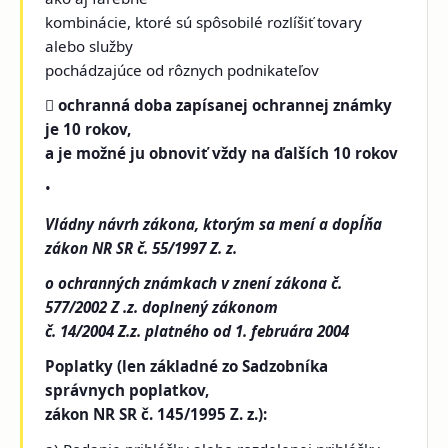
kombinácie, ktoré sú spôsobilé rozlíšiť tovary
alebo služby
pochádzajúce od rôznych podnikateľov

ochranná doba zapísanej ochrannej známky
je 10 rokov,
a je možné ju obnoviť vždy na ďalších 10 rokov
•
Vládny návrh zákona, ktorým sa mení a dopĺňa
zákon NR SR č. 55/1997 Z. z.
o ochranných známkach v znení zákona č.
577/2002 Z .z. doplnený zákonom
č. 14/2004 Z.z. platného od 1. februára 2004
Poplatky (len základné zo Sadzobníka
správnych poplatkov,
zákon NR SR č. 145/1995 Z. z.):