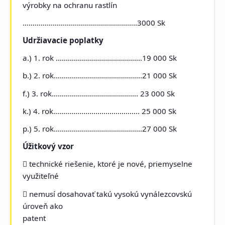
výrobky na ochranu rastlín
…………………………….…………………..3000 Sk
Udržiavacie poplatky
a.) 1. rok …………………………………….19 000 Sk
b.) 2. rok……………………………………..21 000 Sk
f.) 3. rok……………………………………. 23 000 Sk
k.) 4. rok……………………………………. 25 000 Sk
p.) 5. rok……………………………………..27 000 Sk
Úžitkový vzor
 technické riešenie, ktoré je nové, priemyselne
využiteľné
 nemusí dosahovať takú vysokú vynálezcovskú
úroveň ako
patent