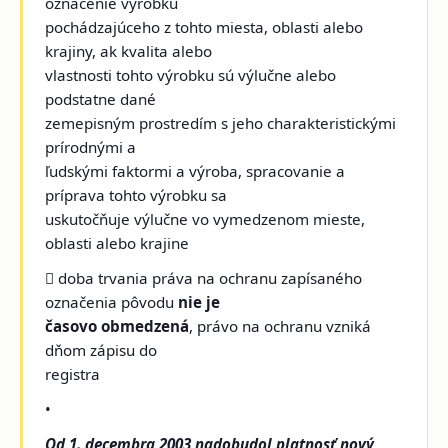
označenie výrobku
pochádzajúceho z tohto miesta, oblasti alebo
krajiny, ak kvalita alebo
vlastnosti tohto výrobku sú výlučne alebo
podstatne dané
zemepisným prostredím s jeho charakteristickými
prírodnými a
ľudskými faktormi a výroba, spracovanie a
príprava tohto výrobku sa
uskutočňuje výlučne vo vymedzenom mieste,
oblasti alebo krajine
 doba trvania práva na ochranu zapísaného
označenia pôvodu
nie je
časovo obmedzená
, právo na ochranu vzniká
dňom zápisu do
registra
•
Od 1. decembra 2003 nadobudol platnosť nový