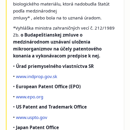
biologického materiálu, ktorá nadobudla štatút
podľa medzinárodnej
zmluvy* , alebo bola na to uznaná úradom.
*Vyhláška ministra zahraničných vecí č. 212/1989
Zb.
o Budapeštianskej zmluve o
medzinárodnom uznávaní uloženia
mikroorganizmov na účely patentového
konania a vykonávacom predpise k nej.
•
Úrad priemyselného vlastníctva SR
•
www.indprop.gov.sk
•
European Patent Office (EPO)
•
www.epo.org
•
US Patent and Trademark Office
•
www.uspto.gov
•
Japan Patent Office