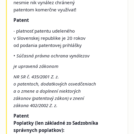
nesmie nik vynález chránený
patentom komerčne využívať!
Patent
- platnosť patentu udeleného
v Slovenskej republike je 20 rokov
od podania patentovej prihlášky
•
Súčasná právna ochrana vynálezov
je upravená zákonom
NR SR č. 435/2001 Z. z.
o patentoch, dodatkových osvedčeniach
a o zmene a doplnení niektorých
zákonov (patentový zákon) v znení
zákona 402/2002 Z. z.
Patent
Poplatky (len základné zo Sadzobníka
správnych poplatkov):