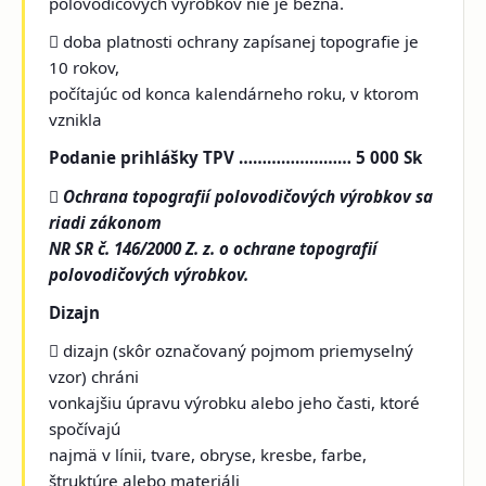
polovodičových výrobkov nie je bežná.
 doba platnosti ochrany zapísanej topografie je
10 rokov,
počítajúc od konca kalendárneho roku, v ktorom
vznikla
Podanie prihlášky TPV …………………… 5 000 Sk

Ochrana topografií polovodičových výrobkov sa
riadi zákonom
NR SR č. 146/2000 Z. z. o ochrane topografií
polovodičových výrobkov.
Dizajn
 dizajn (skôr označovaný pojmom priemyselný
vzor) chráni
vonkajšiu úpravu výrobku alebo jeho časti, ktoré
spočívajú
najmä v línii, tvare, obryse, kresbe, farbe,
štruktúre alebo materiáli