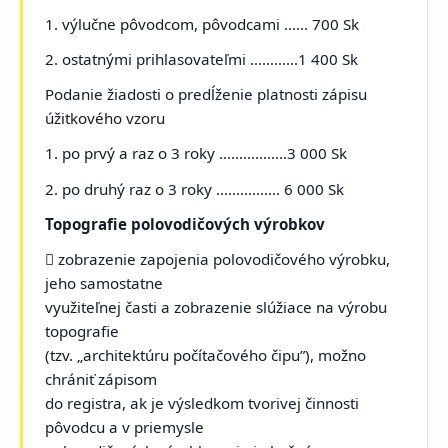
1. výlučne pôvodcom, pôvodcami …… 700 Sk
2. ostatnými prihlasovateľmi …………1 400 Sk
Podanie žiadosti o predĺženie platnosti zápisu
úžitkového vzoru
1. po prvý a raz o 3 roky ……………..3 000 Sk
2. po druhý raz o 3 roky ……………. 6 000 Sk
Topografie polovodičových výrobkov
 zobrazenie zapojenia polovodičového výrobku,
jeho samostatne
využiteľnej časti a zobrazenie slúžiace na výrobu
topografie
(tzv. „architektúru počítačového čipu”), možno
chrániť zápisom
do registra, ak je výsledkom tvorivej činnosti
pôvodcu a v priemysle