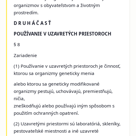
organizmov s obyvateľstvom a životným
prostredím.
D R U H Á Č A S Ť
POUŽÍVANIE V UZAVRETÝCH PRIESTOROCH
§ 8
Zariadenie
(1) Používanie v uzavretých priestoroch je
činnosť,
ktorou sa organizmy geneticky menia
alebo ktorou sa geneticky modifikované
organizmy pestujú, uchovávajú, premiestňujú,
ničia,
zneškodňujú alebo používajú iným spôsobom s
použitím
ochranných opatrení.
(2) Uzavretými priestormi sú laboratóriá, skleníky,
pestovateľské miestnosti a iné uzavreté