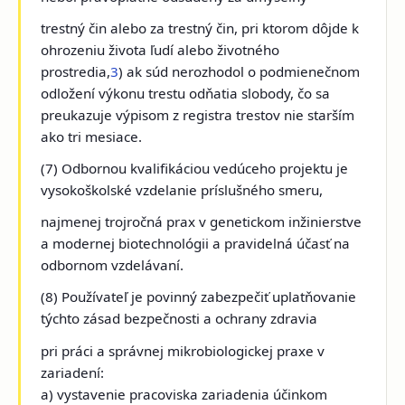
trestný čin alebo za trestný čin, pri ktorom dôjde k
ohrozeniu života ľudí alebo životného
prostredia,
3
) ak súd nerozhodol o podmienečnom
odložení výkonu trestu odňatia slobody, čo sa
preukazuje výpisom z registra trestov nie starším
ako tri mesiace.
(7) Odbornou kvalifikáciou vedúceho projektu je
vysokoškolské vzdelanie príslušného smeru,
najmenej trojročná prax v genetickom inžinierstve
a modernej biotechnológii a pravidelná účasť na
odbornom vzdelávaní.
(8) Používateľ je povinný zabezpečiť uplatňovanie
týchto zásad bezpečnosti a ochrany zdravia
pri práci a správnej mikrobiologickej praxe v
zariadení:
a) vystavenie pracoviska zariadenia účinkom