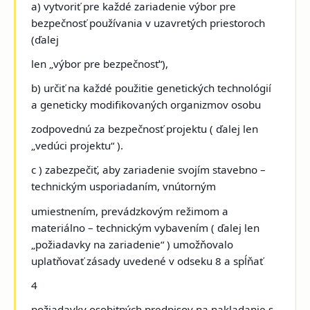
a) vytvoriť pre každé zariadenie výbor pre
bezpečnosť používania v uzavretých priestoroch
(ďalej
len „výbor pre bezpečnosť“),
b) určiť na každé použitie genetických technológií
a geneticky modifikovaných organizmov osobu
zodpovednú za bezpečnosť projektu ( ďalej len
„vedúci projektu“ ).
c ) zabezpečiť, aby zariadenie svojím stavebno –
technickým usporiadaním, vnútorným
umiestnením, prevádzkovým režimom a
materiálno – technickým vybavením ( ďalej len
„požiadavky na zariadenie“ ) umožňovalo
uplatňovať zásady uvedené v odseku 8 a spĺňať
4
požiadavky osobitných predpisov na nakladanie s