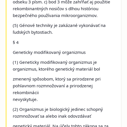
odseku 3 písm. c) bod 3 môže zahŕňať aj použitie
rekombinantných nosičov s dlhou históriou
bezpečného používania mikroorganizmov.
(5) Génové techniky je zakázané vykonávať na
ľudských bytostiach.
§ 4
Geneticky modifikovaný organizmus
(1) Geneticky modifikovaný organizmus je
organizmus, ktorého genetický materiál bol
zmenený spôsobom, ktorý sa prirodzene pri
pohlavnom rozmnožovaní a prirodzenej
rekombinácii
nevyskytuje.
(2) Organizmus je biologický jedinec schopný
rozmnožovať sa alebo inak odovzdávať
genetický materiál. Na účely tohto zákona sa za