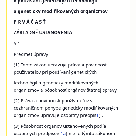
o používaní genetických technológií
a geneticky modifikovaných organizmov
P R V Á Č A S Ť
ZÁKLADNÉ USTANOVENIA
§ 1
Predmet úpravy
(1) Tento zákon upravuje práva a povinnosti
používateľov pri používaní genetických
technológií a geneticky modifikovaných
organizmov a pôsobnosť orgánov štátnej správy.
(2) Práva a povinnosti používateľov v
cezhraničnom pohybe geneticky modifikovaných
organizmov upravuje osobitný predpis
1
) .
(3) Pôsobnosť orgánov ustanovených podľa
osobitných predpisov
1a
) nie je týmto zákonom