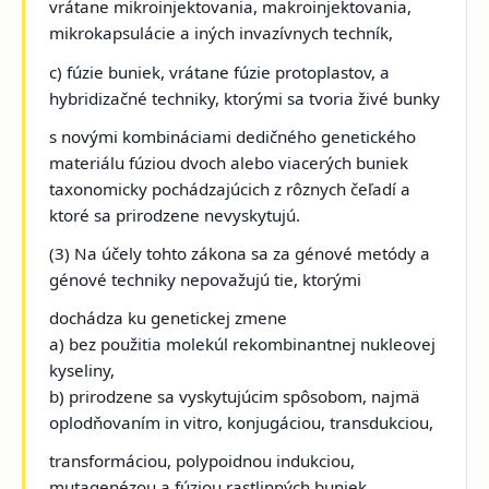
vrátane mikroinjektovania, makroinjektovania,
mikrokapsulácie a iných invazívnych techník,
c) fúzie buniek, vrátane fúzie protoplastov, a
hybridizačné techniky, ktorými sa tvoria živé bunky
s novými kombináciami dedičného genetického
materiálu fúziou dvoch alebo viacerých buniek
taxonomicky pochádzajúcich z rôznych čeľadí a
ktoré sa prirodzene nevyskytujú.
(3) Na účely tohto zákona sa za génové metódy a
génové techniky nepovažujú tie, ktorými
dochádza ku genetickej zmene
a) bez použitia molekúl rekombinantnej nukleovej
kyseliny,
b) prirodzene sa vyskytujúcim spôsobom, najmä
oplodňovaním in vitro, konjugáciou, transdukciou,
transformáciou, polypoidnou indukciou,
mutagenézou a fúziou rastlinných buniek