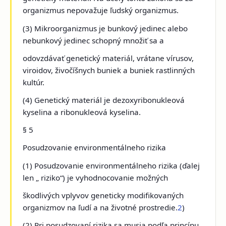
organizmus nepovažuje ľudský organizmus.
(3) Mikroorganizmus je bunkový jedinec
alebo
nebunkový jedinec schopný množiť sa a
odovzdávať genetický materiál, vrátane vírusov,
viroidov, živočíšnych buniek a buniek rastlinných
kultúr.
(4) Genetický materiál je dezoxyribonukleová
kyselina a ribonukleová kyselina.
§ 5
Posudzovanie environmentálneho rizika
(1) Posudzovanie environmentálneho rizika
(ďalej
len „ riziko“) je vyhodnocovanie možných
škodlivých vplyvov geneticky modifikovaných
organizmov na ľudí a na životné prostredie.
2
)
(2) Pri posudzovaní rizika sa musia podľa princípu