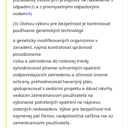
odpadm
i3)
a s priemyselnými odpadovými
vodam
i4)
(3) Úlohou výboru pre bezpečnosť je kontrolovať
používanie genetických technológií
a geneticky modifikovaných organizmov v
zariadení, najmä kontrolovať správnosť
posudzovania
rizika a zatriedenia do rizikovej triedy,
vyhodnocovať plnenie ochranných opatrení
zodpovedajúcich zatriedeniu a účinnosť úrovne
ochrany, prehodnocovať havarijný plán,
spolupracovať s vedúcim projektu a dávať návrhy
vedúcim zamestnancom používateľa na
vykonanie potrebných opatrení na nápravu
zistených nedostatkov. Výbor pre bezpečnosť má
najmenej päť členov; nadpolovičná väčšina nie sú
zamestnancami používateľa.