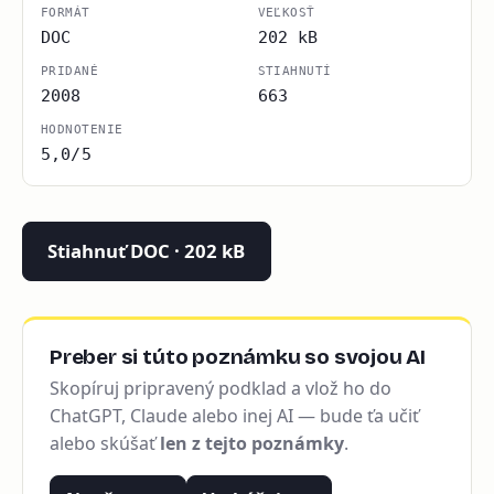
FORMÁT
VEĽKOSŤ
DOC
202 kB
PRIDANÉ
STIAHNUTÍ
2008
663
HODNOTENIE
5,0/5
Stiahnuť DOC · 202 kB
Preber si túto poznámku so svojou AI
Skopíruj pripravený podklad a vlož ho do
ChatGPT, Claude alebo inej AI — bude ťa učiť
alebo skúšať
len z tejto poznámky
.