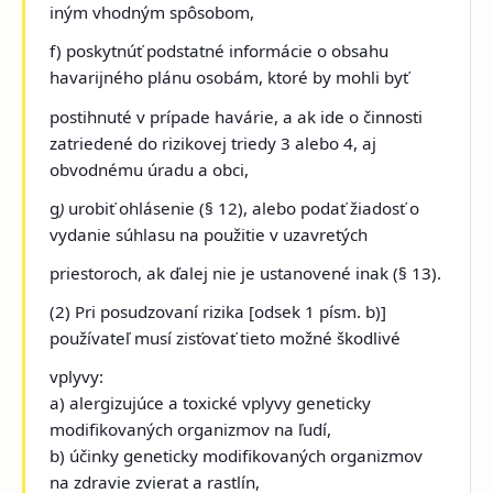
iným vhodným spôsobom,
f) poskytnúť podstatné informácie o obsahu
havarijného plánu osobám, ktoré by mohli byť
postihnuté v prípade havárie, a ak ide o činnosti
zatriedené do rizikovej triedy 3 alebo 4, aj
obvodnému úradu a obci,
g
)
urobiť ohlásenie (§ 12), alebo podať žiadosť o
vydanie súhlasu na použitie v uzavretých
priestoroch, ak ďalej nie je ustanovené inak (§ 13).
(2) Pri posudzovaní rizika [odsek 1 písm. b)]
používateľ musí zisťovať tieto možné škodlivé
vplyvy:
a) alergizujúce a toxické vplyvy geneticky
modifikovaných organizmov na ľudí,
b) účinky geneticky modifikovaných organizmov
na zdravie zvierat a rastlín,