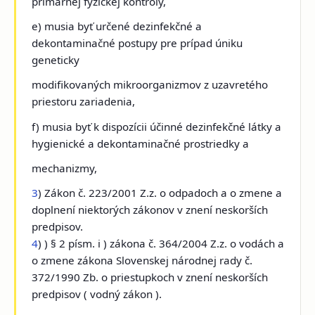
primárnej fyzickej kontroly,
e) musia byť určené dezinfekčné a
dekontaminačné postupy pre prípad úniku
geneticky
modifikovaných mikroorganizmov z uzavretého
priestoru zariadenia,
f) musia byť k dispozícii účinné dezinfekčné látky a
hygienické a dekontaminačné prostriedky a
mechanizmy,
3
) Zákon č. 223/2001 Z.z. o odpadoch a o zmene a
doplnení niektorých zákonov v znení neskorších
predpisov.
4
) ) § 2 písm. i ) zákona č. 364/2004 Z.z. o vodách a
o zmene zákona Slovenskej národnej rady č.
372/1990 Zb. o priestupkoch v znení neskorších
predpisov ( vodný zákon ).