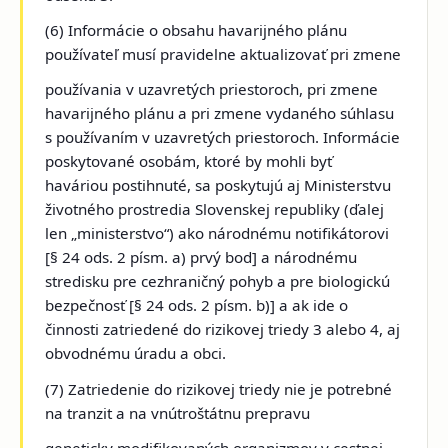
(6) Informácie o obsahu havarijného plánu
používateľ musí pravidelne aktualizovať pri zmene
používania v uzavretých priestoroch, pri zmene
havarijného plánu a pri zmene vydaného súhlasu
s používaním v uzavretých priestoroch. Informácie
poskytované osobám, ktoré by mohli byť
haváriou postihnuté, sa poskytujú aj Ministerstvu
životného prostredia Slovenskej republiky (ďalej
len „ministerstvo“) ako národnému notifikátorovi
[§ 24 ods. 2 písm. a) prvý bod] a národnému
stredisku pre cezhraničný pohyb a pre biologickú
bezpečnosť [§ 24 ods. 2 písm. b)] a ak ide o
činnosti zatriedené do rizikovej triedy 3 alebo 4, aj
obvodnému úradu a obci.
(7) Zatriedenie do rizikovej triedy nie je potrebné
na tranzit a na vnútroštátnu prepravu
geneticky modifikovaných organizmov v cestnej