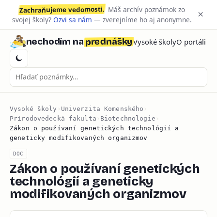
Zachraňujeme vedomosti.
Máš archív poznámok zo
×
svojej školy?
Ozvi sa nám
— zverejníme ho aj anonymne.
prednášky
nechodím na
Vysoké školy
O portáli
Vysoké školy
›
Univerzita Komenského
›
Prírodovedecká fakulta
›
Biotechnologie
›
Zákon o používaní genetických technológií a
geneticky modifikovaných organizmov
DOC
Zákon o používaní genetických
technológií a geneticky
modifikovaných organizmov