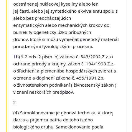
odstránenej nukleovej kyseliny alebo len
jej časti, alebo jej syntetického ekvivalentu spolu s
alebo bez predchádzajúcich
enzymatických alebo mechanických krokov do
buniek fylogeneticky úzko príbuzných
druhov, ktoré si môžu vymieňať genetický materiál
prirodzenými fyziologickými procesmi.
1
b) § 2 ods. 2 písm. n) zákona č. 543/2002 Z.z. o
ochrane prírody a krajiny, zákon č. 194/1998 Z.z.
o šľachtení a plemenitbe hospodárskych zvierat a
o zmene a doplnení zákona č. 455/1991 Zb.
o živnostenskom podnikaní ( živnostenský zákon )
v znení neskorších predpisov.
2
(4) Samoklonovanie je génová technika, v ktorej
darca a príjemca patria do toho istého
biologického druhu. Samoklonovanie podľa