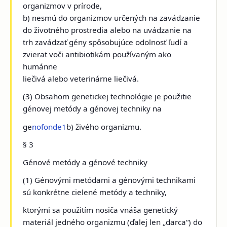
organizmov v prírode,
b) nesmú do organizmov určených na zavádzanie
do životného prostredia alebo na uvádzanie na
trh zavádzať gény spôsobujúce odolnosť ľudí a
zvierat voči antibiotikám používaným ako
humánne
liečivá alebo veterinárne liečivá.
(3) Obsahom genetickej technológie je použitie
génovej metódy a génovej techniky na
ge
nofonde1
b) živého organizmu.
§ 3
Génové metódy a génové techniky
(1) Génovými metódami a génovými technikami
sú konkrétne cielené metódy a techniky,
ktorými sa použitím nosiča vnáša genetický
materiál jedného organizmu (ďalej len „darca“) do