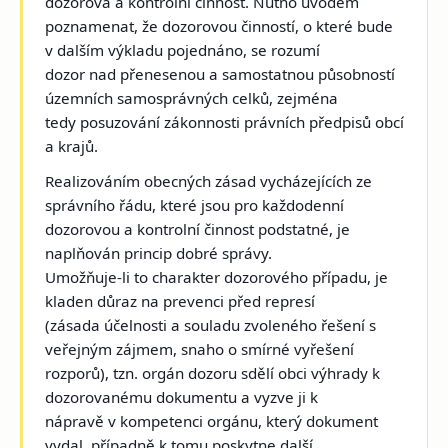
dozorová a kontrolní činnost. Nutno úvodem
poznamenat, že dozorovou činností, o které bude
v dalším výkladu pojednáno, se rozumí
dozor nad přenesenou a samostatnou působností
územních samosprávných celků, zejména
tedy posuzování zákonnosti právních předpisů obcí
a krajů.
Realizováním obecných zásad vycházejících ze
správního řádu, které jsou pro každodenní
dozorovou a kontrolní činnost podstatné, je
naplňován princip dobré správy.
Umožňuje-li to charakter dozorového případu, je
kladen důraz na prevenci před represí
(zásada účelnosti a souladu zvoleného řešení s
veřejným zájmem, snaho o smírné vyřešení
rozporů), tzn. orgán dozoru sdělí obci výhrady k
dozorovanému dokumentu a vyzve ji k
nápravě v kompetenci orgánu, který dokument
vydal, případně k tomu poskytne další