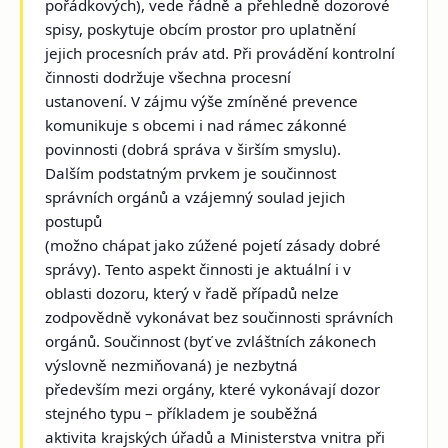
pořádkových), vede řádně a přehledně dozorové
spisy, poskytuje obcím prostor pro uplatnění
jejich procesních práv atd. Při provádění kontrolní
činnosti dodržuje všechna procesní
ustanovení. V zájmu výše zmíněné prevence
komunikuje s obcemi i nad rámec zákonné
povinnosti (dobrá správa v širším smyslu).
Dalším podstatným prvkem je součinnost
správních orgánů a vzájemný soulad jejich
postupů
(možno chápat jako zúžené pojetí zásady dobré
správy). Tento aspekt činnosti je aktuální i v
oblasti dozoru, který v řadě případů nelze
zodpovědně vykonávat bez součinnosti správních
orgánů. Součinnost (byť ve zvláštních zákonech
výslovně nezmiňovaná) je nezbytná
především mezi orgány, které vykonávají dozor
stejného typu – příkladem je souběžná
aktivita krajských úřadů a Ministerstva vnitra při