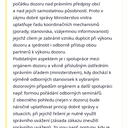
počátku dozoru nad právními předpisy obcí
a nad jejich samostatnou působností. Proto v
zájmu dobré správy Ministerstvo vnitra
uplatňuje řadu koordinačních mechanismů
(porady, stanoviska, vzájemnou informovanost)
jejichž cílem je zabránit vzniku duplicit při výkonu
dozoru a sjednotit i odborně přístup obou
partnerů k výkonu dozoru.
Podstatným aspektem je i spolupráce mezi
orgánem dozoru a věcně příslušným ústředním
správním úřadem (ministerstvem), kdy dochází k
výměně odborných stanovisek k vybraným
dozorovým případům orgánem a další spolupráci
např. formou pořádání odborných seminářů.
Z obecného pohledu (nejen v dozoru) bude
náročné uplatňovat princip dobré správy v
situacích, při jejichž řešení je nutné využít
správního uvážení (zásada zákazu zneužití
správního uvážení). To jsou např. postupy, kdy je