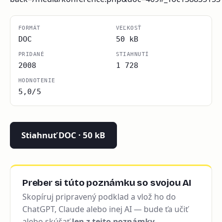
FORMÁT
VEĽKOSŤ
DOC
50 kB
PRIDANÉ
STIAHNUTÍ
2008
1 728
HODNOTENIE
5,0/5
Stiahnuť DOC · 50 kB
Preber si túto poznámku so svojou AI
Skopíruj pripravený podklad a vlož ho do
ChatGPT, Claude alebo inej AI — bude ťa učiť
alebo skúšať
len z tejto poznámky
.