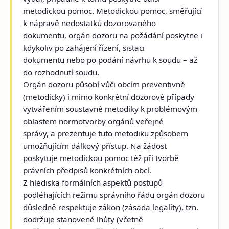
metodickou pomoc. Metodickou pomoc, směřující
k nápravě nedostatků dozorovaného
dokumentu, orgán dozoru na požádání poskytne i
kdykoliv po zahájení řízení, sistaci
dokumentu nebo po podání návrhu k soudu – až
do rozhodnutí soudu.
Orgán dozoru působí vůči obcím preventivně
(metodicky) i mimo konkrétní dozorové případy
vytvářením soustavné metodiky k problémovým
oblastem normotvorby orgánů veřejné
správy, a prezentuje tuto metodiku způsobem
umožňujícím dálkový přístup. Na žádost
poskytuje metodickou pomoc též při tvorbě
právních předpisů konkrétních obcí.
Z hlediska formálních aspektů postupů
podléhajících režimu správního řádu orgán dozoru
důsledně respektuje zákon (zásada legality), tzn.
dodržuje stanovené lhůty (včetně