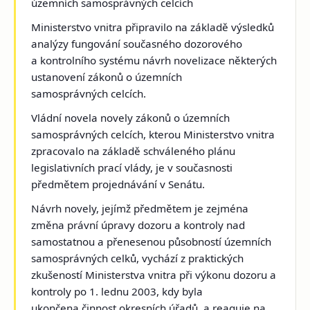
územních samosprávných celcích
Ministerstvo vnitra připravilo na základě výsledků
analýzy fungování současného dozorového
a kontrolního systému návrh novelizace některých
ustanovení zákonů o územních
samosprávných celcích.
Vládní novela novely zákonů o územních
samosprávných celcích, kterou Ministerstvo vnitra
zpracovalo na základě schváleného plánu
legislativních prací vlády, je v současnosti
předmětem projednávání v Senátu.
Návrh novely, jejímž předmětem je zejména
změna právní úpravy dozoru a kontroly nad
samostatnou a přenesenou působností územních
samosprávných celků, vychází z praktických
zkušeností Ministerstva vnitra při výkonu dozoru a
kontroly po 1. lednu 2003, kdy byla
ukončena činnost okresních úřadů, a reaguje na