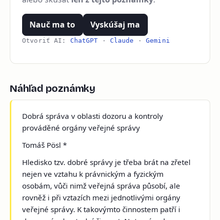
Nauč ma to
Vyskúšaj ma
Otvoriť AI:
ChatGPT
·
Claude
·
Gemini
Náhľad poznámky
Dobrá správa v oblasti dozoru a kontroly
prováděné orgány veřejné správy
Tomáš Pösl *
Hledisko tzv. dobré správy je třeba brát na zřetel
nejen ve vztahu k právnickým a fyzickým
osobám, vůči nimž veřejná správa působí, ale
rovněž i při vztazích mezi jednotlivými orgány
veřejné správy. K takovýmto činnostem patří i