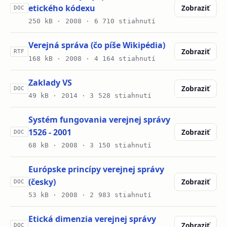
etického kódexu
Zobraziť
DOC
250 kB ·
2008
· 6 710 stiahnutí
Verejná správa (čo píše Wikipédia)
Zobraziť
RTF
168 kB ·
2008
· 4 164 stiahnutí
Zaklady VS
Zobraziť
DOC
49 kB ·
2014
· 3 528 stiahnutí
Systém fungovania verejnej správy
1526 - 2001
Zobraziť
DOC
68 kB ·
2008
· 3 150 stiahnutí
Európske princípy verejnej správy
(česky)
Zobraziť
DOC
53 kB ·
2008
· 2 983 stiahnutí
Etická dimenzia verejnej správy
Zobraziť
DOC