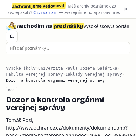
Zachraňujeme vedomosti.
Máš archív poznámok zo
×
svojej školy?
Ozvi sa nám
— zverejníme ho aj anonymne.
prednášky
nechodím na
Vysoké školy
O portáli
Vysoké školy
›
Univerzita Pavla Jozefa Šafárika
›
Fakulta verejnej správy
›
Základy verejnej správy
›
Dozor a kontrola orgánmi verejnej správy
DOC
Dozor a kontrola orgánmi
verejnej správy
Tomáš Posl,
http://www.ochrance.cz/dokumenty/dokument.php?
back=/media/konference.php&doc=469#_Toc138835153