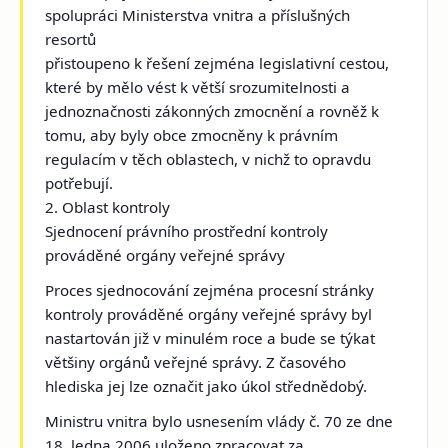
spolupráci Ministerstva vnitra a příslušných
resortů
přistoupeno k řešení zejména legislativní cestou,
které by mělo vést k větší srozumitelnosti a
jednoznačnosti zákonných zmocnění a rovněž k
tomu, aby byly obce zmocněny k právním
regulacím v těch oblastech, v nichž to opravdu
potřebují.
2. Oblast kontroly
Sjednocení právního prostřední kontroly
prováděné orgány veřejné správy
Proces sjednocování zejména procesní stránky
kontroly prováděné orgány veřejné správy byl
nastartován již v minulém roce a bude se týkat
většiny orgánů veřejné správy. Z časového
hlediska jej lze označit jako úkol střednědobý.
Ministru vnitra bylo usnesením vlády č. 70 ze dne
18. ledna 2006 uloženo zpracovat za