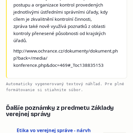
postupu a organizace kontrol provedených
jednotlivými ústředními správními úřady, kdy
cílem je zkvalitnění kontrolní činnosti,
zpráva také nově využívá poznatků z oblasti
kontroly přenesené působnosti od krajských
úřadů.
http://www.ochrance.cz/dokumenty/dokument.ph
p?back=/media/
konference.php&doc=469#_Toc138835153
Automaticky vygenerovaný textový náhľad. Pre plné
formátovanie si stiahnite súbor.
Ďalšie poznámky z predmetu Základy
verejnej správy
Etika vo verejnej správe - nárvh