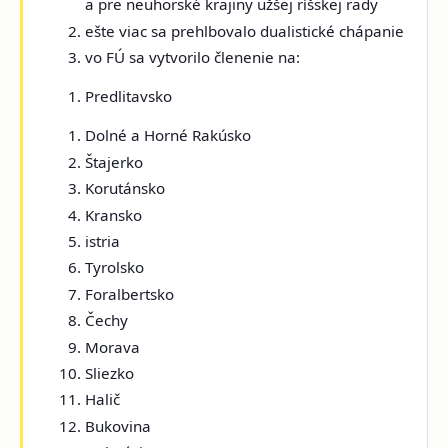
a pre neuhorské krajiny
užšej ríšskej rady
ešte viac sa prehlbovalo
dualistické chápanie
vo FÚ sa vytvorilo členenie na:
Predlitavsko
Dolné a Horné Rakúsko
Štajerko
Korutánsko
Kransko
istria
Tyrolsko
Foralbertsko
Čechy
Morava
Sliezko
Halič
Bukovina