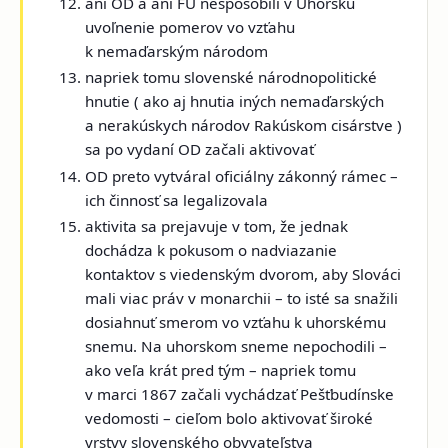
ani OD a ani FÚ nespôsobili v Uhorsku
uvoľnenie pomerov vo vzťahu
k nemaďarským národom
napriek tomu slovenské národnopolitické
hnutie ( ako aj hnutia iných nemaďarských
a nerakúskych národov Rakúskom cisárstve )
sa po vydaní OD začali aktivovať
OD preto vytváral oficiálny zákonný rámec –
ich činnosť sa legalizovala
aktivita sa prejavuje v tom, že jednak
dochádza k pokusom o nadviazanie
kontaktov s viedenským dvorom, aby Slováci
mali viac práv v monarchii – to isté sa snažili
dosiahnuť smerom vo vzťahu k uhorskému
snemu. Na uhorskom sneme nepochodili –
ako veľa krát pred tým – napriek tomu
v marci 1867
začali vychádzať
Pešťbudínske
vedomosti
– cieľom bolo aktivovať široké
vrstvy slovenského obyvateľstva