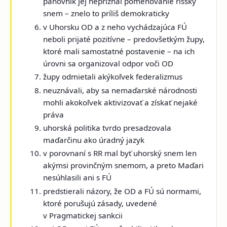
panovník jej nepriznal pomenovanie ríšsky
snem – znelo to príliš demokraticky
v Uhorsku OD a z neho vychádzajúca FÚ
neboli prijaté pozitívne – predovšetkým župy,
ktoré mali samostatné postavenie – na ich
úrovni sa organizoval odpor voči OD
župy odmietali akýkoľvek federalizmus
neuznávali, aby sa nemaďarské národnosti
mohli akokoľvek aktivizovať a získať nejaké
práva
uhorská politika tvrdo presadzovala
maďarčinu ako úradný jazyk
v porovnaní s RR mal byť uhorský snem len
akýmsi provinčným snemom, a preto Maďari
nesúhlasili ani s FÚ
predstierali názory, že OD a FÚ sú normami,
ktoré porušujú zásady, uvedené
v Pragmatickej sankcii