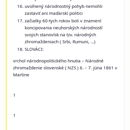
uvoľnený národnostný pohyb nemohli
zastaviť ani maďarskí politici
začiatky 60-tych rokov boli v znamení
koncipovania neuhorských národností
svojich stanovísk na tzv.
národných
zhromaždeniach
( Srbi, Rumuni, …)
SLOVÁCI:
vrchol národnopolitického hnutia –
Národné
zhromaždenie slovenské
( NZS )
6. – 7. júna 1861
v
Martine
1
1