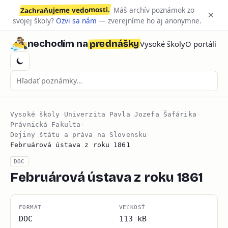
Zachraňujeme vedomosti.
Máš archív poznámok zo
×
svojej školy?
Ozvi sa nám
— zverejníme ho aj anonymne.
prednášky
nechodím na
Vysoké školy
O portáli
Vysoké školy
›
Univerzita Pavla Jozefa Šafárika
›
Právnická Fakulta
›
Dejiny štátu a práva na Slovensku
›
Februárová ústava z roku 1861
DOC
Februárová ústava z roku 1861
FORMÁT
VEĽKOSŤ
DOC
113 kB