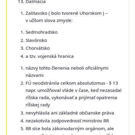
Dalmácia
Zalitavsko
( bolo tvorené Uhorskom ) –
v užšom slova zmysle:
Sedmohradsko
Slavónsko
Chorvátsko
a tzv. vojenská hranica
názvy tohto členenia neboli oficiálnymi
názvami
FÚ neodstránila celkom absolutizmus - § 13
napr. umožňoval vláde v čase, keď nezasadal
ríšska rada, vykonávať a prijímať opatrenia
ríšskej rady
nevyhlásila ani základné občianske práva
nezakotvila zodpovednosť ministrov RR
RR síce bola zákonodarným orgánom, ale