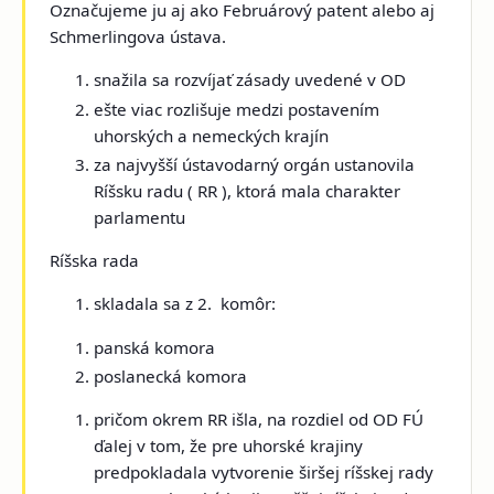
Označujeme ju aj ako
Februárový patent
alebo aj
Schmerlingova ústava
.
snažila sa rozvíjať zásady uvedené v OD
ešte viac rozlišuje medzi postavením
uhorských a nemeckých krajín
za najvyšší ústavodarný orgán ustanovila
Ríšsku radu
( RR ),
ktorá mala charakter
parlamentu
Ríšska rada
skladala sa z
2. komôr
:
panská komora
poslanecká komora
pričom okrem RR išla, na rozdiel od OD FÚ
ďalej v tom, že pre uhorské krajiny
predpokladala vytvorenie
širšej ríšskej rady