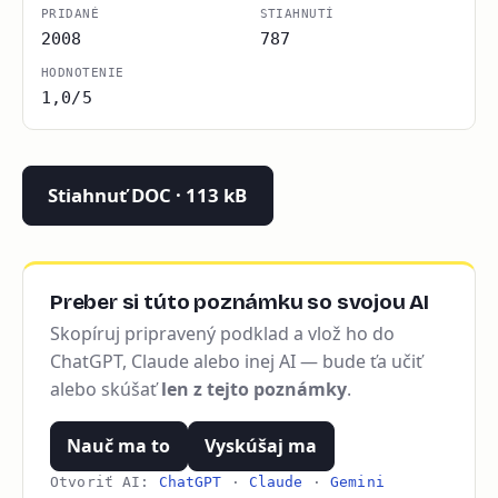
PRIDANÉ
STIAHNUTÍ
2008
787
HODNOTENIE
1,0/5
Stiahnuť DOC · 113 kB
Preber si túto poznámku so svojou AI
Skopíruj pripravený podklad a vlož ho do
ChatGPT, Claude alebo inej AI — bude ťa učiť
alebo skúšať
len z tejto poznámky
.
Nauč ma to
Vyskúšaj ma
Otvoriť AI:
ChatGPT
·
Claude
·
Gemini