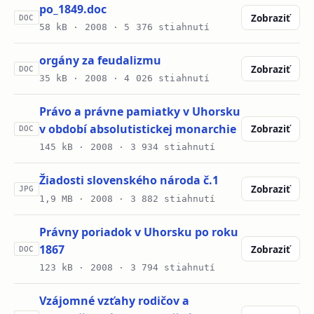
po_1849.doc
Zobraziť
DOC
58 kB ·
2008
· 5 376 stiahnutí
orgány za feudalizmu
Zobraziť
DOC
35 kB ·
2008
· 4 026 stiahnutí
Právo a právne pamiatky v Uhorsku
v období absolutistickej monarchie
Zobraziť
DOC
145 kB ·
2008
· 3 934 stiahnutí
Žiadosti slovenského národa č.1
Zobraziť
JPG
1,9 MB ·
2008
· 3 882 stiahnutí
Právny poriadok v Uhorsku po roku
1867
Zobraziť
DOC
123 kB ·
2008
· 3 794 stiahnutí
Vzájomné vzťahy rodičov a